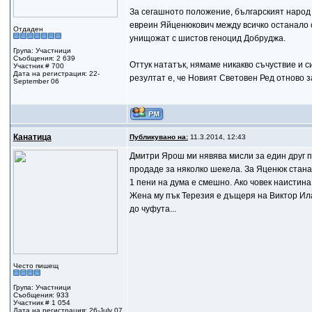
За сегашното положение, българският народ е 
евреин Яйценюкович между всичко останало с
Отдаден
унищожат с шистов геноцид Добруджа.
Група: Участници
Съобщения: 2 639
Оттук нататък, нямаме никакво съчуствие и 
Участник # 700
Дата на регистрация: 22-
резултат е, че Новият Световен Ред отново з
September 06
Канатица
Публикувано на:
11.3.2014, 12:43
Дмитри Ярош ми нявява мисли за един друг пр
продаде за няколко шекела. За Яценюк стана 
1 пени на дума е смешно. Ако човек наистина
Жена му пък Терезия е дъщеря на Виктор Ила
до чуфута...
Често пишещ
Група: Участници
Съобщения: 933
Участник # 1 054
Дата на регистрация: 26-July 07