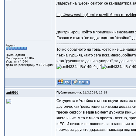
Лидерът на "Десен сектор" се кандидатира з
http://www.vesti.bg/temi-v-razvitie/tema-n...ezi
Дмитри Ярош, който в предишни изказвания з
Европа и които "не подхождат на Украйна", д
=====================================
Админ
Точно обратното на това, което ние ще напра
Група: админ
пък на Турция), както сега иска многобройнат
Съобщения: 17 867
иска "руснаците да ни окупират", за да ни с
Участник # 544
Дата на регистрация: 10-August
06
anti666
Публикувано на:
11.3.2014, 12:18
Ситуцията в Украйна е много поучителна за н
другояче, как "революцията изяжда децата си
"Десен сектор" в един момент държаха иници
както и ние. А то е много просто - честно, 
и ЕС. И никакви съглашения и отклонения от
пример за другите държави, пъшкащи под юд