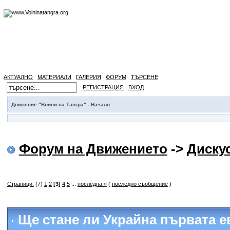
АКТУАЛНО
МАТЕРИАЛИ
ГАЛЕРИЯ
ФОРУМ
ТЪРСЕНЕ
РЕГИСТРАЦИЯ
ВХОД
Движение "Воини на Тангра" - Начало
Форум на Движението
->
Диску
Страници:
(7)
1
2
[3]
4
5
...
последна »
(
последно съобщение
)
Ще стане ли Украйна първата е