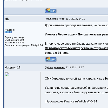
idle
Публикувано на:
11.3.2014, 14:19
Дори майката природа им показва, че са на 
Участник
Учения в Черно море и Полша показват ре
Група: участници
Съобщения: 140
Участник # 1 441
В Черно море днес трябваше да започне уче
Дата на регистрация: 13-April 08
От българското Министерство на отбраната
отлага с 24 часа.
Йордан_13
Публикувано на:
12.3.2014, 1:27
СМИ Украины: золотой запас страны уже в 
Украинские средства массовой информации с
самолета, в который был загружен весь зол
http://www.vestifinance.ru/articles/40434