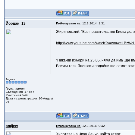
Йордан_13
Публикувано на:
12.3.2014, 1:31
Жириновский: "Все правительство Киева дол
http://www.youtube.com/watch?v=wmweLBzWc
"Никакви избори на 25.05. няма да има .Ще в
Всички тези Яценюк и подобни ще лежат в за
Админ
Група: админ
Съобщения: 17 867
Участник # 544
Дата на регистрация: 10-August
06
antijew
Публикувано на:
12.3.2014, 9:42
Хипотеза на Чичо Данчо, който казва: