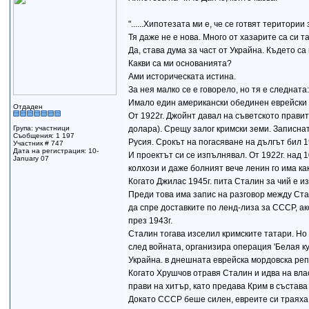
"......Хипотезата ми е, че се готвят територи
Тя даже не е нова. Много от хазарите са си т
Да, става дума за част от Украйна. Където с
Какви са ми основанията?
Ами историческата истина.
За нея малко се е говорело, но тя е следната:
Имало един американски обединен еврейски ра
Отдаден
От 1922г. Джойнт давал на съветското прави
Група: участници
долара). Срещу залог кримски земи. Записна
Съобщения: 1 197
Русия. Срокът на погасяване на дългът бил 1
Участник # 747
Дата на регистрация: 10-
И проектът си се изпълнявал. От 1922г. над 
January 07
колхози и даже болният вече ленин го има ка
Когато Джилас 1945г. пита Сталин за чий е и
Преди това има запис на разговор между Стал
да спре доставките по ленд-лиза за СССР, а
през 1943г.
Сталин тогава изселил кримските татари. Но
след войната, организира операция 'Белая ку
Украйна. в днешната еврейска мордовска репу
Когато Хрушчов отравя Сталин и идва на влас
прави на хитър, като предава Крим в състава
Докато СССР беше силен, евреите си траяха.