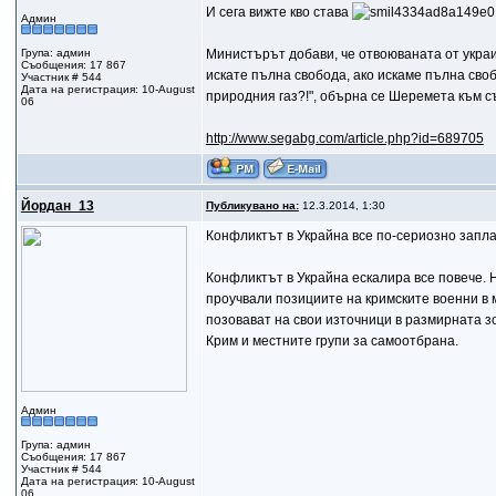
И сега вижте кво става
Админ
Група: админ
Министърът добави, че отвоюваната от украи
Съобщения: 17 867
искате пълна свобода, ако искаме пълна своб
Участник # 544
Дата на регистрация: 10-August
природния газ?!", обърна се Шеремета към с
06
http://www.segabg.com/article.php?id=689705
Йордан_13
Публикувано на:
12.3.2014, 1:30
Конфликтът в Украйна все по-сериозно запл
Конфликтът в Украйна ескалира все повече. 
проучвали позициите на кримските военни в 
позовават на свои източници в размирната з
Крим и местните групи за самоотбрана.
Админ
Група: админ
Съобщения: 17 867
Участник # 544
Дата на регистрация: 10-August
06