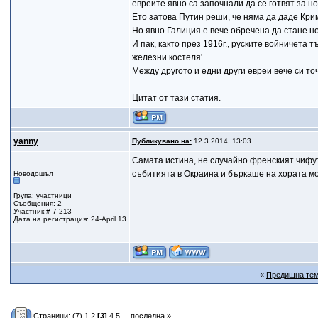
евреите явно са започнали да се готвят за н
Ето затова Путин реши, че няма да даде Кри
Но явно Галиция е вече обречена да стане н
И пак, както през 1916г., руските войничета 
железни костеля'.
Между другото и едни други евреи вече си точ
Цитат от тази статия.
yanny
Публикувано на:
12.3.2014, 13:03
Самата истина, не случайно френският чифу
събитията в Окраина и бъркаше на хората мо
Новодошъл
Група: участници
Съобщения: 2
Участник # 7 213
Дата на регистрация: 24-April 13
«
Предишна те
Страници:
(7)
1
2
[3]
4
5
...
последна »