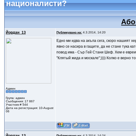
националисти?
Або
Йордан_13
Публикувано на:
4.3.2014, 14:20
Едно ми идва на акъла сега, скоро нашият хе
явно се насира в гащите, да не стане тука к
повод има - Сър Гей Стани Шеф. Хем е евреин
"Клятый жида и москале";)))) Колко е верно 
Админ
Група: админ
Съобщения: 17 867
Участник # 544
Дата на регистрация: 10-August
06
Йордан_13
Публикувано на:
4.3.2014, 14:24