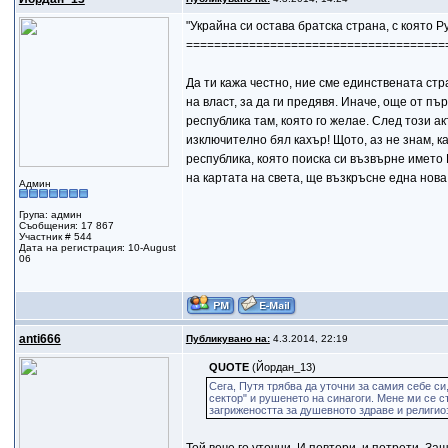
"Украйна си остава братска страна, с която 
=====================================
Да ти кажа честно, ние сме единствената стр
на власт, за да ги предявя. Иначе, още от 
республика там, която го желае. След този а
изключително бял кахър! Щото, аз не знам, к
республика, която поиска си възвърне името 
на картата на света, ще възкръсне една нова
Админ
Група: админ
Съобщения: 17 867
Участник # 544
Дата на регистрация: 10-August
06
anti666
Публикувано на:
4.3.2014, 22:19
QUOTE
(Йордан_13)
Сега, Путя трябва да уточни за самия себе с
сектор" и рушенето на синагоги. Мене ми се ст
загрижеността за душевното здраве и религи