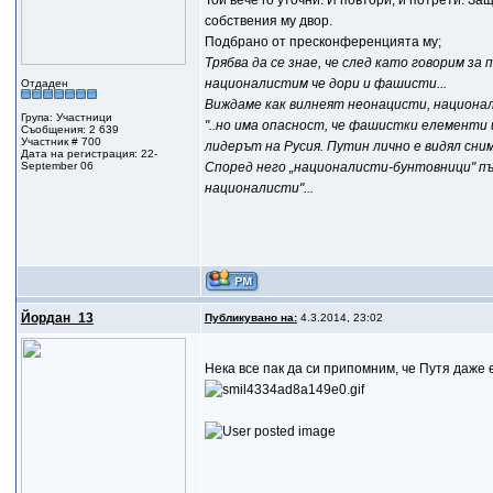
Той вече го уточни. И повтори, и потрети. За
собствения му двор.
Подбрано от пресконференцията му;
Трябва да се знае, че след като говорим з
националистим че дори и фашисти...
Отдаден
Виждаме как вилнеят неонацисти, националис
Група: Участници
"..но има опасност, че фашистки елементи 
Съобщения: 2 639
Участник # 700
лидерът на Русия. Путин лично е видял сним
Дата на регистрация: 22-
September 06
Според него „националисти-бунтовници" пъ
националисти"...
Йордан_13
Публикувано на:
4.3.2014, 23:02
Нека все пак да си припомним, че Путя даже 