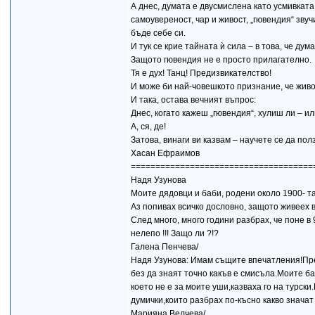
А днес, думата е двусмислена като усмивката 
самоувереност, чар и живост, „гювендия“ звучи
бъде себе си.
И тук се крие тайната ѝ сила – в това, че дум
Защото гювендия не е просто прилагателно.
Тя е дух! Танц! Предизвикателство!
И може би най-човешкото признание, че живот
И така, остава вечният въпрос:
Днес, когато кажеш „гювендия“, хулиш ли – и
А, ся, де!
Затова, винаги ви казвам – научете се да пол
Хасан Ефраимов
=====================================
Надя Узунова
Моите дядовци и баби, родени около 1900- та
Аз попивах всичко дословно, защото живеех в
След много, много години разбрах, че поне в
нелепо !!! Защо ли ?!?
Галена Пенчева/
Надя Узунова: Имам същите впечатления!Пре
без да знаят точно какъв е смисъла.Моите ба
което не е за моите уши,казваха го на турски
думички,които разбрах по-късно какво значат 
Марияна Велчева/