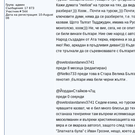
Група: админ
Кажи думата "любов" на турски на тях, да вид
Съобщения: 17 873
разберат;))) Хххм... Почти на турски,;))) Почти
Участник # 544
Дата на регистрация: 10-August
ключовите думи, няма да се разберете, т.е. то
06
казвам. Щото Талгат Тадджудин, имама на Руси
монголско, хххм;))) Не, че вие, сега, не се о
си били винаги българи. Ние сме народ с авто
Народ създаден от Ата тюрка, евреина и за да
яко! Яко, аркадан в пръдливия диван!;))) Къд
сте тръгнали да се съревновавате с бълг
@svetoslavstanev3741
преди 8 месеца (редактиран)
​ @Netko733 преди това в Стара Велика Бълга
генотип ,българи има бели черни жълти .
@ЙорданСтайков-ч7щ
преди 0 секунди
@svetoslavstanev3741 Седем езика, но турския
чувашите казват, че е бил много близък до т
останаха тенгрияни там въпреки ислямизация
мюсюлманин и въпреки християнизацията на М
вяра и си вкараха автогол, защото след това
"Златната була" с Иван Грозни, нещо, което 