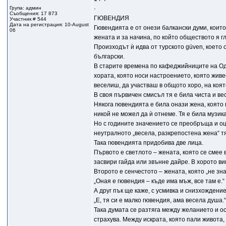
Група: админ
·
Съобщения: 17 873
ГЮВЕНДИЯ
Участник # 544
Дата на регистрация: 10-August
Гювендията е от онези балкански думи, които
06
жената и за начина, по който обществото я г
Произходът ѝ идва от турското güven, което
български.
В старите времена по кафеджийниците на Од
хората, която носи настроението, която живее
веселиш, да участваш в общото хоро, на коя
В своя първичен смисъл тя е била чиста и вес
Някога гювендията е била онази жена, която 
никой не можел да ѝ отнеме. Тя е била музика
Но с годините значението се преобръща и оцв
неутралното „весела, разкрепостена жена“ тя
Така гювендията придобива две лица.
Първото е светлото – жената, която се смее в
засвири гайда или звънне дайре. В хорото вина
Второто е сенчестото – жената, която „не знае
„Оная е гювендия – къде има мъж, все там е.“
А друг пък ще каже, с усмивка и снизхождение
„Е, тя си е малко гювендия, ама весела душа.“
Така думата се разтяга между желанието и осъ
страхува. Между искрата, която пали живота, и