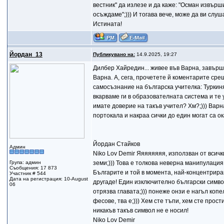
вестник" да излезе и да каже: "Осман извърш
осъждаме";))) И тогава вече, може да ви слу
Истината!
Йордан_13
Публикувано на:
14.9.2025, 19:27
Дилбер Хайредин... живее във Варна, завърши
Варна. А, сега, прочетете й коментарите ср
самосъзнание на българска учителка: Туркиня
вкарваме ги в образователната система и те 
имате доверие на такъв учител? Хм?;))) Варн
портокала и накраа сички до един могат са ок
Йордан Стайков
Админ
Niko Lov Demir Яяяяяяяя, използван от всичк
Група: админ
земи;))) Това е толкова неверна манипулация,
Съобщения: 17 873
Българите и той в момента, най-концентрира
Участник # 544
Дата на регистрация: 10-August
другаде! Един изключително български символ
06
отрязва главата;))) понеже онзи е нагъл копе
фесове, тва е;))) Хем сте тъпи, хем сте прост
никакъв такъв символ не е носил!
Niko Lov Demir