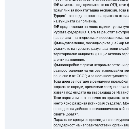
🔴В момента, под прикритието на ОТД, тече 
трамплин за по-нататъшна експанзия. Това в
Турция“ тази година, която на практика отр
на външната си политика.
🔴В продължение на много години турски кул
Руската федерация. Сега те работят в сътр
насърчават пантюркизма и неоосманизма, слу
🔴Междувременно, месинджърите „Байкар Маки
участието на турските разузнавателни служб
териториални общности (ОТО) с активно вер
агенти на влияние.
🔴Многобройни тюркски неправителствени ор
разпространение на митове, използвайки гор
по-късно и от СССР, и за несъществуването н
Това дори се повтаря в рекламния преамбюл н
тюркските народи, преживели заедно епоха н
живеят под егидата на възраждащ се Истанб
Този наратив много напомня на приказката за
което ясно разкрива истинския създател. Мож
по подривна дейност и психологическа война,
своите „братя“.
Паралелни срещи се провеждат за осигурява
солидарност на неправителствени организаци