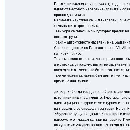
Генетични изследвания показват, че днешнит
идват от местното население (траките и слав
принос да е малък.
Балканите наистина са били населени още от
земеделците през неолита.
Тези хора са генетично и културно предци на
няколко групи:
Траки – автохтонното население на Балканит
Славяни – дошли на Балканите през VI–VII ве
културен принос.
Това смесване означава, че съвременният бъ
а е смесица от няколко вълни на заселване.
наследство от местното балканско население
Така че можем да кажем: българите имат насл
преди 12 000 години.
Дилбер Хайредин/Йордан Стайков: точно защо
източници пишат за турците. Тук става ясно,
идентифицирате турци само с Турция и тона 
на тюркските се определят за турци. Не от Т
Уйгурските Турци, над които Китай прави гено
навремето е плащал данъци на турците. Именн
на хуните до Акхунски каганат. И преди да п