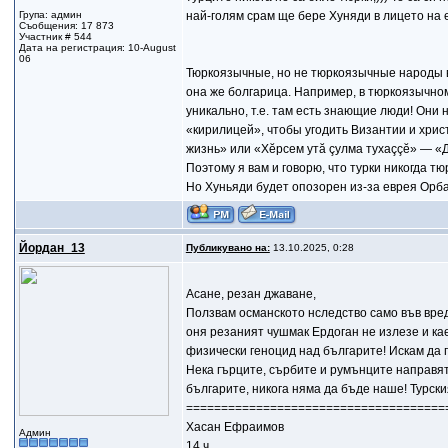
Група: админ
най-голям срам ще бере Хуняди в лицето на 
Съобщения: 17 873
Участник # 544
Дата на регистрация: 10-August
06
Тюркоязычные, но не тюркоязычные народы в
она же болгарица. Например, в тюркоязычном 
уникально, т.е. там есть знающие люди! Они 
«кирилицей», чтобы угодить Византии и хри
жизнь» или «Хĕрсем утă çулмa тухаççĕ» — «Де
Поэтому я вам и говорю, что турки никогда тю
Но Хуньяди будет опозорен из-за еврея Орб
Йордан_13
Публикувано на:
13.10.2025, 0:28
Асане, резан джаване,
Ползвам османското нследство само във вреда
оня резаният чушмак Ердоган не излезе и ка
физически геноцид над българите! Искам да 
Нека гърците, сърбите и румънците направя
българите, никога няма да бъде наше! Турски
=====================================
Хасан Ефраимов
Админ
14 ч