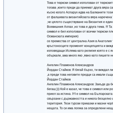
Това е тюркски символ използван от тюркскит
тогава ,които преди да приемат друга вяра са
късно когато Аспарух идва на Балканите този
от фалшивата византийската вяра наречена "
,че цялото съществуване на Византия е един
Всевишния Аллах ,но това е друга тема. !!! Та
символ е бил използван от всички тюркски пл
Османската империя)
се премества от централна Азия в Анатолия т
кръстоносците променят концепцията и вижда
изповядащи Исляма като религия която е с яс
объркали, ама много яко ,явно като пишете не
Ангелин Пламенов Александров
Йордан Стайков: Я бягай бързо, ти виждал ли
,а преди това неговите предци са имали същи
Йордан Стайков
Ангелин Пламенов Александров: Закъде да бег
бегаш;))) Кой е казал, че това е символ или 
приел за истина. IYI e символ на Българскат
свързани с държавността и никога безцелно 
територия. Тези турски приказки и мазни чорб
нещата. То си има логика за определени неща