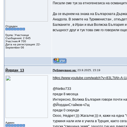
Писали сме тук за етногенезиса на османцит
Да се върнем на знака на Българската Държав
Анадола. В земите на Туркменистан , откъдет
Балканите , в Иран и във Волжска България и
Отдаден
всъщност друг и тук това сме го говорили ощ
Група: Участници
Съобщения: 2 645
Участник # 700
Дата на регистрация: 22-
September 06
Йордан_13
Публикувано на:
23.9.2025, 15:19
https://www.youtube.com/watch?v=83L7tAh-A-U
@Netko733
преди 8 месеца
Интересно, Волжка България говори почти на 
@ЙорданСтайков-ч7щ
преди 0 секунди
Оооо, Недрет;))) Жагалче;))) я, кажи на една 
туркиня нали или е учила в Турция, както сег
Админ
турски "свещена земя", защото тук чух думата