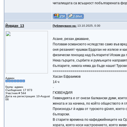
читалищата са всъщност побългарената форма
Йордан_13
Публикувано на:
13.10.2025, 0:30
Асане, резан джаване,
Ползвам османското нследство само във вреда
оня резаният чушмак Ердоган не излезе и ка
физически геноцид над българите! Искам да 
Нека гърците, сърбите и румънците направя
българите, никога няма да бъде наше! Турски
=====================================
Хасан Ефраимов
Админ
14 ч
Група: админ
·
Съобщения: 17 873
ГЮВЕНДИЯ
Участник # 544
Дата на регистрация: 10-August
Гювендията е от онези балкански думи, които
06
жената и за начина, по който обществото я г
Произходът ѝ идва от турското güven, което
български.
В старите времена по кафеджийниците на Од
хората, която носи настроението, която живее