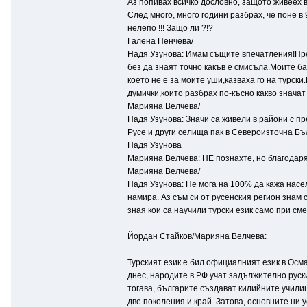
Аз попивах всичко дословно, защото живеех в
След много, много години разбрах, че поне в
нелепо !!! Защо ли ?!?
Галена Пенчева/
Надя Узунова: Имам същите впечатления!Пре
без да знаят точно какъв е смисъла.Моите ба
което не е за моите уши,казваха го на турски
думички,които разбрах по-късно какво значат 
Марияна Велчева/
Надя Узунова: Значи са живели в райони с п
Русе и други селища пак в Североизточна Бъ
Надя Узунова
Марияна Велчева: НЕ познахте, но благодаря 
Марияна Велчева/
Надя Узунова: Не мога на 100% да кажа насе
намира. Аз съм си от русенския регион знам 
зная кои са научили турски език само при с
Йордан Стайков/Марияна Велчева:
Турският език е бил официалният език в Осман
днес, народите в РФ учат задължително руски 
тогава, българите създават килийните училища
две поколения и край. Затова, основните ни