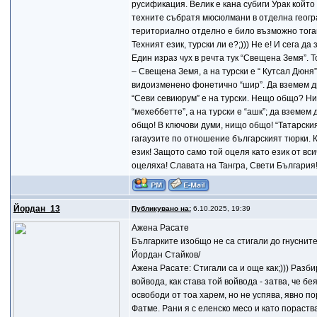
русификация. Велик е кана субиги Урак койт
техните събратя мюсюлмани в отделна геогра
териториално отделно е било възможно тогав
Техният език, турски ли е?;))) Не е! И сега 
Един израз чух в речта тук “Свещена Земя”. Т
– Свещена Земя, а на турски е “ Кутсал Дюня
видоизменено фонетично “шир”. Да вземем дру
“Севи севиюрум” е на турски. Нещо общо? Нищ
“мехеббетте”, а на турски е “ашк”; да вземем
общо! В ключови думи, нищо общо! “Татарският
гагаузите по отношение българският тюрки. 
език! Защото само той оцеля като език от вс
оцеляха! Славата на Тангра, Свети България
Йордан_13
Публикувано на:
6.10.2025, 19:39
Ажена Расате
Българките изобщо не са стигали до гнусните 
Йордан Стайков/
Ажена Расате: Стигали са и още как;))) Разби
войвода, как става той войвода - затва, че бе
освободи от тоа харем, но не успява, явно п
Фатме. Рани я с еленско месо и като пораства 