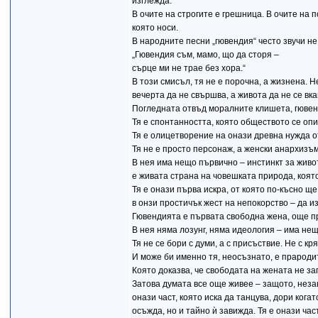
изглежда.
В очите на строгите е грешница. В очите на п
която носи.
В народните песни „гювендия“ често звучи не
„Гювендия съм, мамо, що да сторя –
сърце ми не трае без хора.“
В този смисъл, тя не е порочна, а жизнена. Н
вечерта да не свършва, а живота да не се вка
Погледната отвъд моралните клишета, гювенд
Тя е спонтанността, която обществото се опи
Тя е олицетворение на онази древна нужда от
Тя не е просто персонаж, а женски анархизъм в
В нея има нещо първично – инстинкт за живот
е живата страна на човешката природа, коят
Тя е онази първа искра, от която по-късно ще
в онзи простичък жест на непокорство – да и
Гювендията е първата свободна жена, още пр
В нея няма лозунг, няма идеология – има нещ
Тя не се бори с думи, а с присъствие. Не с кря
И може би именно тя, неосъзнато, е прародит
Която доказва, че свободата на жената не за
Затова думата все още живее – защото, незав
онази част, която иска да танцува, дори ког
осъжда, но и тайно ѝ завижда. Тя е онази ча