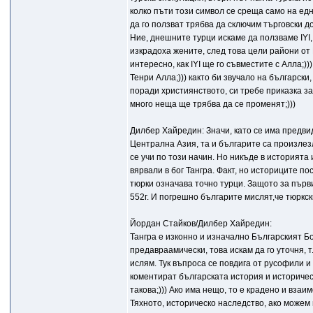
колко пъти този символ се среща само на едн
да го ползват трябва да сключим търговски д
Ние, днешните турци искаме да ползваме IYI,
изкрадоха жените, след това цели райони от 
интересно, как IYI ще го съвместите с Алла;))
Тенри Алла;))) както би звучало на български
поради християнството, си требе приказка з
много неща ще трябва да се променят;)))
Дилбер Хайредин: Значи, като се има предвид
Централна Азия, та и българите са произлезл
се учи по този начин. Но никъде в историята
вярвали в бог Тангра. Факт, но историците п
тюрки означава точно турци. Защото за първ
552г. И погрешно българите мислят,че тюркск
Йордан Стайков/Дилбер Хайредин:
Тангра е изконно и изначално Българският Бо
предавраамически, това искам да го уточня, 
ислям. Тук въпроса се повдига от русофили и 
коментират българската история и историчес
такова;))) Ако има нещо, то е крадено и вза
Тяхното, историческо наследство, ако можем 