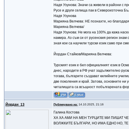
Надя Узунова: Значи са живели в райони с п
Русе и други селища пак в Североизточна Бъ
Надя Узунова
Марияна Велчева: НЕ познахте, но благодаря 
Марияна Велчева/
Надя Узунова: Не мога на 100% да кажа насе
намира. Аз съм си от русенския регион знам 
зная кои са научили турски език само при с
Йордан Стайков/Марияна Велчева:
Турският език е бил официалният език в Осман
днес, народите в РФ учат задължително руски 
тогава, българите създават килийните училища
две поколения и край. Затова, основните ни
читалищата са всъщност побългарената форма
Йордан_13
Публикувано на:
14.10.2025, 21:16
Галина Костова
ХА ХА АМИ НА МЕН ТУРЦИТЕ МИ ПИШАТ ЧЕ
ВОЛЖКИТЕ БЪЛГАРИ, НО ИМА ЕДНО НО, Т