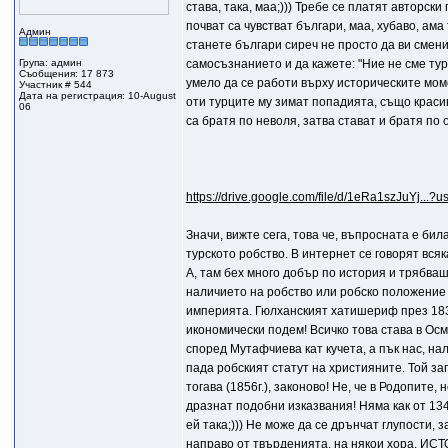
става, така, маа;))) Требе се платят авторски
почват са чувстват българи, маа, хубаво, ама
Админ
станете българи сиреч не просто да ви смени
Група: админ
самосъзнанието и да кажете: "Ние не сме турц
Съобщения: 17 873
умело да се работи върху историческите момен
Участник # 544
Дата на регистрация: 10-August
оти турците му зимат попадията, също красив
06
са братя по неволя, затва стават и братя по
https://drive.google.com/file/d/1eRa1szJuYj...?u
Значи, вижте сега, това че, въпросната е би
турското робство. В интернет се говорят вся
А, там бех много добър по история и трябваш
наличието на робство или робско положение 
империята. Гюлханският хатишериф през 1839
икономически подем! Всичко това става в Ос
според Мутафчиева кат кучета, а пък нас, н
пада робският статут на християните. Той за
тогава (1856г.), законово! Не, че в Родопите, 
дразнат подобни изказвания! Няма как от 1345
ей така;))) Не може да се дрънчат глупости,
направо от твърденията, на някои хора. И