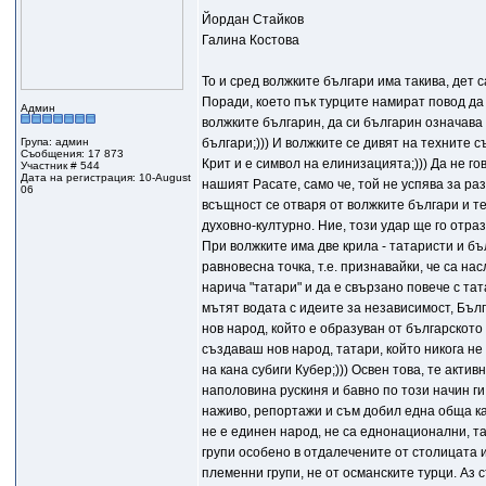
Йордан Стайков
Галина Костова
То и сред волжките българи има такива, дет с
Поради, което пък турците намират повод да
Админ
волжките българин, да си българин означава 
Група: админ
българи;))) И волжките се дивят на техните 
Съобщения: 17 873
Крит и е символ на елинизацията;))) Да не г
Участник # 544
Дата на регистрация: 10-August
нашият Расате, само че, той не успява за раз
06
всъщност се отваря от волжките българи и т
духовно-културно. Ние, този удар ще го отраз
При волжките има две крила - татаристи и бъ
равновесна точка, т.е. признавайки, че са н
нарича "татари" и да е свързано повече с та
мътят водата с идеите за независимост, Бълга
нов народ, който е образуван от българското
създаваш нов народ, татари, който никога не
на кана субиги Кубер;))) Освен това, те акти
наполовина рускиня и бавно по този начин г
наживо, репортажи и съм добил една обща карт
не е единен народ, не са еднонационални, та
групи особено в отдалечените от столицата и
племенни групи, не от османските турци. Аз 