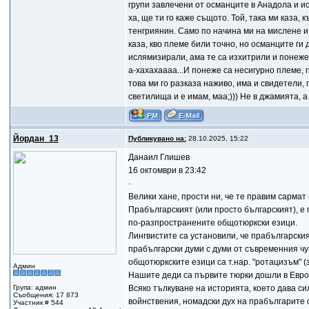
групи завлечени от османците в Анадола и ис
ха, ще ти го каже същото. Той, така ми каза, 
тенгриянин. Само по начина ми на мислене и 
каза, кво племе били точно, но османците ги
ислямизирали, ама те са изхитрили и понеже 
а-хахахаааа...И понеже са несигурно племе, ги
това ми го разказа наживо, има и свидетели,
светилища и е имам, маа;))) Не в джамията, а 
Йордан_13
Публикувано на:
28.10.2025, 15:22
Данаил Глишев
16 октомври в 23:42
·
Велики хане, прости ни, че те правим сармат
Прабългарският (или просто българският), е 
по-разпространените общотюркски езици.
Лингвистите са установили, че прабългарския
прабългарски думи с думи от съвременния чу
общотюркските езици са т.нар. "ротацизъм" (за
Админ
Нашите деди са първите тюрки дошли в Евро
Група: админ
Всяко тълкуване на историята, което дава си
Съобщения: 17 873
войнствения, номадски дух на прабългарите о
Участник # 544