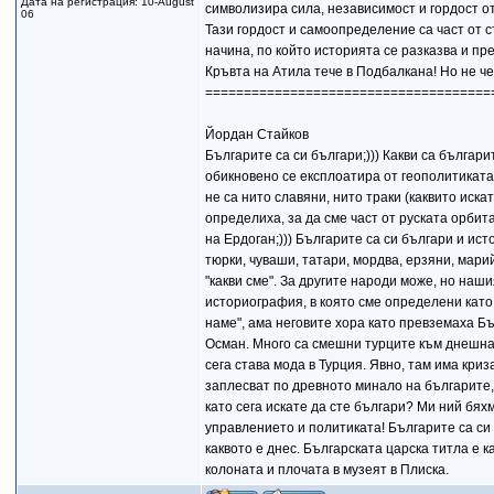
Дата на регистрация: 10-August
символизира сила, независимост и гордост о
06
Тази гордост и самоопределение са част от 
начина, по който историята се разказва и пр
Кръвта на Атила тече в Подбалкана! Но не че
=====================================
Йордан Стайков
Българите са си българи;))) Какви са българи
обикновено се експлоатира от геополитиката
не са нито славяни, нито траки (каквито искат
определиха, за да сме част от руската орбита
на Ердоган;))) Българите са си българи и ис
тюрки, чуваши, татари, мордва, ерзяни, мари
"какви сме". За другите народи може, но наш
историография, в която сме определени като 
наме", ама неговите хора като превземаха Бъ
Осман. Много са смешни турците към днешна д
сега става мода в Турция. Явно, там има криз
заплесват по древното минало на българите, 
като сега искате да сте българи? Ми ний бяхм
управлението и политиката! Българите са си 
каквото е днес. Българската царска титла е к
колоната и плочата в музеят в Плиска.