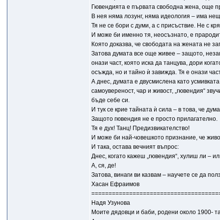
Гювендията е първата свободна жена, още пр
В нея няма лозунг, няма идеология – има нещ
Тя не се бори с думи, а с присъствие. Не с кря
И може би именно тя, неосъзнато, е прародит
Която доказва, че свободата на жената не за
Затова думата все още живее – защото, незав
онази част, която иска да танцува, дори ког
осъжда, но и тайно ѝ завижда. Тя е онази ча
А днес, думата е двусмислена като усмивката 
самоувереност, чар и живост, „гювендия“ звучи
бъде себе си.
И тук се крие тайната ѝ сила – в това, че дум
Защото гювендия не е просто прилагателно.
Тя е дух! Танц! Предизвикателство!
И може би най-човешкото признание, че живот
И така, остава вечният въпрос:
Днес, когато кажеш „гювендия“, хулиш ли – и
А, ся, де!
Затова, винаги ви казвам – научете се да пол
Хасан Ефраимов
=====================================
Надя Узунова
Моите дядовци и баби, родени около 1900- та