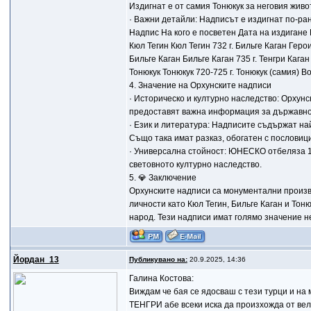
Издигнат е от самия Тонюкук за неговия живо
· Важни детайли: Надписът е издигнат по-рано
Надпис На кого е посветен Дата на издиган
Кюл Тегин Кюл Тегин 732 г. Бильге Каган Геро
Бильге Каган Бильге Каган 735 г. Тенгри Кага
Тонюкук Тонюкук 720-725 г. Тонюкук (самия) В
4. Значение на Орхунските надписи
· Историческо и културно наследство: Орхунс
предоставят важна информация за държавнот
· Език и литература: Надписите съдържат най
Също така имат разказ, обогатен с пословиц
· Универсална стойност: ЮНЕСКО отбеляза 13
световното културно наследство.
5. 💎 Заключение
Орхунските надписи са монументални произве
личности като Кюл Тегин, Бильге Каган и Тон
народ. Тези надписи имат голямо значение не
Йордан_13
Публикувано на:
20.9.2025, 14:36
Галина Костова:
Виждам че бая се ядосваш с тези турци и на
ТЕНГРИ абе всеки иска да произхожда от ве