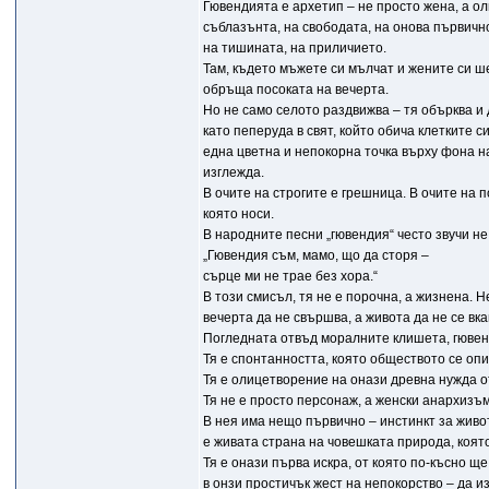
Гювендията е архетип – не просто жена, а о
съблазънта, на свободата, на онова първично
на тишината, на приличието.
Там, където мъжете си мълчат и жените си ше
обръща посоката на вечерта.
Но не само селото раздвижва – тя обърква и 
като пеперуда в свят, който обича клетките си
една цветна и непокорна точка върху фона на
изглежда.
В очите на строгите е грешница. В очите на п
която носи.
В народните песни „гювендия“ често звучи не
„Гювендия съм, мамо, що да сторя –
сърце ми не трае без хора.“
В този смисъл, тя не е порочна, а жизнена. Н
вечерта да не свършва, а живота да не се вка
Погледната отвъд моралните клишета, гювенд
Тя е спонтанността, която обществото се опи
Тя е олицетворение на онази древна нужда от
Тя не е просто персонаж, а женски анархизъм в
В нея има нещо първично – инстинкт за живот
е живата страна на човешката природа, коят
Тя е онази първа искра, от която по-късно ще
в онзи простичък жест на непокорство – да и