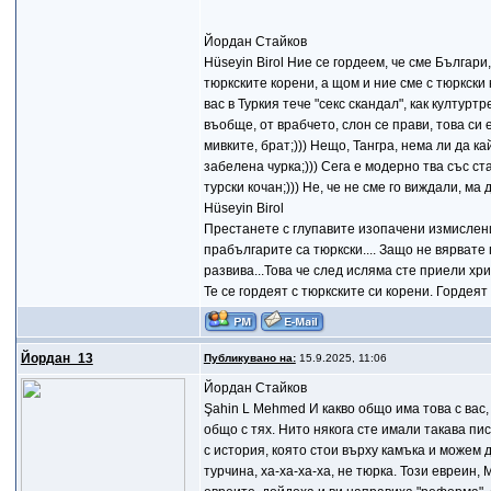
Йордан Стайков
Hüseyin Birol Ние се гордеем, че сме Българи
тюркските корени, а щом и ние сме с тюркски 
вас в Туркия тече "секс скандал", как културт
въобще, от врабчето, слон се прави, това си
мивките, брат;))) Нещо, Тангра, нема ли да 
забелена чурка;))) Сега е модерно тва със ст
турски кочан;))) Не, че не сме го виждали, ма
Hüseyin Birol
Престанете с глупавите изопачени измислени
прабългарите са тюркски.... Защо не вярват
развива...Това че след исляма сте приели хр
Те се гордеят с тюркските си корени. Гордея
Йордан_13
Публикувано на:
15.9.2025, 11:06
Йордан Стайков
Şahin L Mehmed И какво общо има това с вас,
общо с тях. Нито някога сте имали такава пис
с история, която стои върху камъка и можем д
турчина, ха-ха-ха-ха, не тюрка. Този евреин,