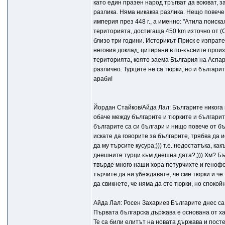
като един празен народ тръгват да воюват, з
разлика. Няма никаква разлика. Нещо повече
империя през 448 г., а именно: "Атила поиск
територията, достигаща 450 km източно от (
близо три години. Историкът Приск е изпрате
неговия доклад, цитирани в по-късните произ
територията, която заема България на Аспарух
различно. Турците не са тюрки, но и българите
араби!
Йордан Стайков/Айда Лал: Българите никога не
обаче между българите и тюрките и българите и
българите са си българи и нищо повече от бъл
искате да говорите за българите, трябва да 
да му търсите кусура;))) т.е. недостатъка, ка
днешните турци към днешна дата?;))) Хм? Бъл
твърде много наши хора потурчихте и генофон
търчите да ни убеждавате, че сме тюрки и че 
да свикнете, че няма да сте тюрки, но спокойн
Айда Лал: Росен Захариев Българите днес са
Първата българска държава е основана от хан
Те са били елитът на новата държава и посте