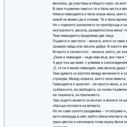
веселиш, да участваш в общото хоро, на коя
В своя първичен смисъл тя е била чиста и вес
Някога гювендията е била онази жена, която 
никой не можел да ѝ отнеме. Тя е била музика
Но с годините значението се преобръща и оцв
неутралното „весела, разкрепостена жена“ тя
Така гювендията придобива две лица.
Първото е светлото – жената, която се смее в
засвири гайда или звънне дайре. В хорото вина
Второто е сенчестото – жената, която „не знае
„Оная е гювендия – къде има мъж, все там е.“
А друг пък ще каже, с усмивка и снизхождение
„Е, тя си е малко гювендия, ама весела душа.“
Така думата се разтяга между желанието и осъ
страхува. Между искрата, която пали живота, и
Гювендията е архетип – не просто жена, а о
съблазънта, на свободата, на онова първично
на тишината, на приличието.
Там, където мъжете си мълчат и жените си ше
обръща посоката на вечерта.
Но не само селото раздвижва – тя обърква и 
като пеперуда в свят, който обича клетките си
една цветна и непокорна точка върху фона на