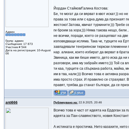
Йордан Стайков/Галина Костова:
Бе, те могат да си вярват в квот искат;)) но 
права за това или с една дума да признаят пе
жестоко! Затова, квичат туркините;))) Требе 
ги броим за хора;))) Няма такова нещо, били
Админ
не всички, поради, което се разцепват на дв
Група: админ
изповядващи исляма. Така че, турците на Ерту
Съобщения: 17 873
завладявали тенгриянски тюркски племенни гр
Участник # 544
Дата на регистрация: 10-August
нар. алиани, които избират да верват в брат
06
Звиница, как ми беше името, дето иска да ни
разговори, ама му забрайх името;))) Той са 
ти каа, турците са сбъркана работа, майка, м
им в тва, нали;))) Всичко това е активна разр
има просто страх. И правилно се страхуват. 
правят, трябва да станат българи, да се приз
anti666
Публикувано на:
22.9.2025, 20:46
Всичко това е част от идеята на Ердоган за 
идеята за Пан-славянството, новия Констант
А истината е простичка. Нито казахите, нито