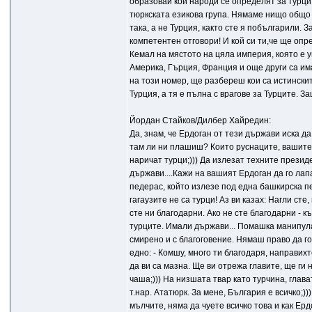
образовай кои народи се определят за турци,
тюркската езикова група. Нямаме нищо общо 
така, а не Турция, както сте я побългарили.
компетентен отговори! И кой си ти,че ще оп
Кемал на мястото на цяла империя, която е 
Америка, Гърция, Франция и още други са им
на този номер, ще разбереш кои са истински
Турция, а тя е пълна с врагове за Турците. 
Йордан Стайков/Дилбер Хайредин:
Да, знам, че Ердоган от тези държави иска да
там ли ни плашиш? Които руснаците, вашите 
наричат турци;))) Да излезат техните презид
държави....Кажи на вашият Ердоган да го лапа
педерас, който излезе под една башкирска пес
гагаузите не са турци! Аз ви казах: Нагли ст
сте ни благодарни. Ако не сте благодарни - 
турците. Имали държави... Помашка манипулац
смирено и с благоговение. Нямаш право да го
едно: - Комшу, много ти благодаря, направихт
да ви са мазна. Ще ви отрежа главите, ще ги 
чаша;))) На низшата твар като турчина, глава
т.нар. Ататюрк. За мене, България е всичко;))
мълчите, няма да чуете всичко това и как Е