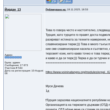
Йордан_13
Публикувано на:
18.11.2025, 18:53
Това го говора често и настоятелно, следва
Турция, като турците го правят доста подмолн
разкриват истината за техните намерения, н
славянизирани тюрки;))) Това е много тънък п
ние сме славянизирани насила и съответно, 
тюрският език, нито какво точно е това тюрка
Админ
и какво е да си тюрк;))) Тюрка е да си турчин
Група: админ
===================================
Съобщения: 17 873
Участник # 544
Дата на регистрация: 10-August
https://www.voininatangra.org/modules/xcgal...6
06
Муси Дачева
1д
❗️Турция заразява националните републики н
Организацията на тюркските държави (ОТД) п
проекти. ОТД обаче вече се стреми да разде