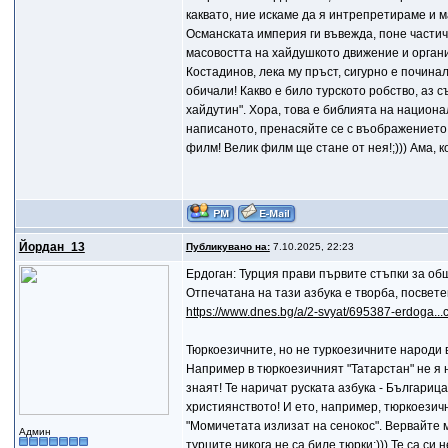
каквато, ние искаме да я интрепретираме и
Османската империя ги въвежда, поне частич
масовостта на хайдушкото движение и органи
Костадинов, лека му пръст, сигурно е почина
обичали! Какво е било турското робство, аз с
хайдутин". Хора, това е библията на национа
написаното, пренасяйте се с въображението с
филм! Велик филм ще стане от нея!;))) Ама, ко
Йордан_13
Публикувано на:
7.10.2025, 22:23
Ердоган: Турция прави първите стъпки за об
Отпечатана на тази азбука е творба, посвет
https://www.dnes.bg/a/2-svyat/695387-erdoga...
Тюркоезичните, но не туркоезичните народи в
Например в тюркоезичният "Татарстан" не я на
знаят! Те наричат руската азбука - Българица
християнството! И ето, например, тюркоезичн
"Момичетата излизат на сенокос". Вервайте м
Админ
турците никога не са биле тюрки;))) Те са си