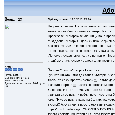
Або
Йордан_13
Публикувано на:
14.9.2025, 17:19
Несрин Гюлистан: Първото което е този симво
коментар ,че било символ на Тенгри Тангра .
Проверете българските учебници поне преди 1
създадена България...Дори си имаше филм за 
без знания . А и ни е вярно че никъде няма 
11 век - с азиатските си дрехи , как избиват 
.Понеже и славянският език е почнат от Виза
индийски значи слово и затова славянският е
.!
Админ
Йордан Стайков/ Несрин Гюлистан:
Група: админ
Турците никога няма да станат българи. А за т
Съобщения: 17 873
тюрки, те са си просто българи;))) Трябва да
Участник # 544
Дата на регистрация: 10-August
е за олигофрени;))) Такива се появиха много
06
да ползва IYI, той трябва да стане българин;))
излязал да се извини публично от името на О
каже: "Ние се извиняваме на българите, искр
турци;))) А, Огуз хан е просто една легендар
https://ru.wikipedia.org/…/%D0%9E%D0
турска спекулация, втори път нагла турска и