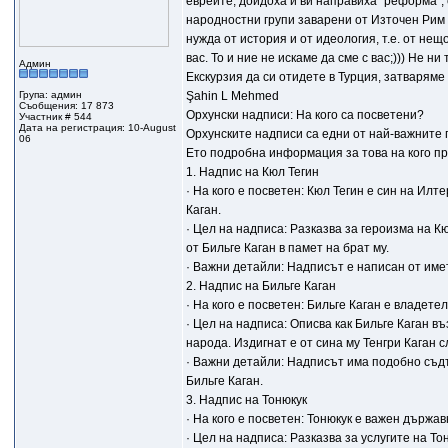
евреите, дойдоха и ви направиха "реформа", 
народностни групи заварени от Източен Рим и
нужда от история и от идеология, т.е. от нещо
вас. То и ние не искаме да сме с вас;))) Не н
Админ
Екскурзия да си отидете в Турция, затваряме 
Група: админ
Şahin L Mehmed
Съобщения: 17 873
Орхунски надписи: На кого са посветени?
Участник # 544
Дата на регистрация: 10-August
Орхунските надписи са едни от най-важните п
06
Ето подробна информация за това на кого п
1. Надпис на Кюл Тегин
· На кого е посветен: Кюл Тегин е син на Ил
Каган.
· Цел на надписа: Разказва за героизма на Кю
от Бильге Каган в памет на брат му.
· Важни детайли: Надписът е написан от имет
2. Надпис на Бильге Каган
· На кого е посветен: Бильге Каган е владете
· Цел на надписа: Описва как Бильге Каган в
народа. Издигнат е от сина му Тенгри Каган с
· Важни детайли: Надписът има подобно съдъ
Бильге Каган.
3. Надпис на Тонюкук
· На кого е посветен: Тонюкук е важен държав
· Цел на надписа: Разказва за услугите на Т