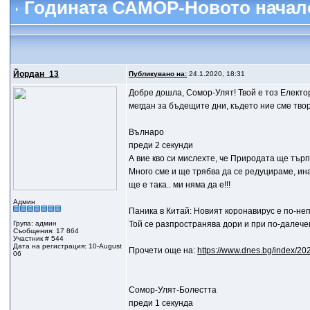
Годината САМОР-Новото начал
Йордан_13
Публикувано на:
24.1.2020, 18:31
Добре дошла, Сомор-Улят! Твой е тоз Електор
мегдан за бъдещите дни, където ние сме тво
Вълнаро
преди 2 секунди
А вие кво си мислехте, че Природата ще тър
Много сме и ще трябва да се редуцираме, ина
ще е така.. ми няма да е!!!
Админ
Паника в Китай: Новият коронавирус е по-н
Група: админ
Той се разпространява дори и при по-далече
Съобщения: 17 864
Участник # 544
Дата на регистрация: 10-August
Прочети още на:
https://www.dnes.bg/index/20
06
Сомор-Улят-Болестта
преди 1 секунда