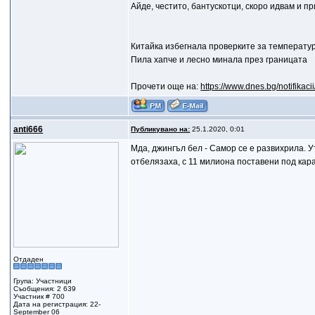
Айде, честито, бантускотци, скоро идвам и п
Китайка избегнала проверките за температу
Пила хапче и лесно минала през границата
Прочети още на:
https://www.dnes.bg/notifikac
anti666
Публикувано на:
25.1.2020, 0:01
Мда, джингъл бел - Самор се е развихрила. У
отбелязаха, с 11 милиона поставени под кар
Отдаден
Група: Участници
Съобщения: 2 639
Участник # 700
Дата на регистрация: 22-
September 06