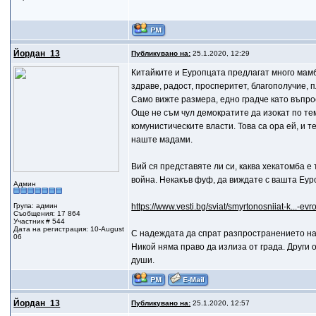
Йордан_13
Публикувано на:
25.1.2020, 12:29
Китайките и Еуропцата предлагат много мамб
здраве, радост, просперитет, благополучие, п
Само вижте размера, едно градче като въпрос
Още не съм чул демократите да изокат по те
комунистическите власти. Това са ора ей, и т
наште мадами.
Вий ся представяте ли си, каква хекатомба е 
война. Некакъв фуф, да виждате с вашта Еуро
Админ
Група: админ
https://www.vesti.bg/sviat/smyrtonosniiat-k...-e
Съобщения: 17 864
Участник # 544
Дата на регистрация: 10-August
С надеждата да спрат разпространението на 
06
Никой няма право да излиза от града. Други
души.
Йордан_13
Публикувано на:
25.1.2020, 12:57