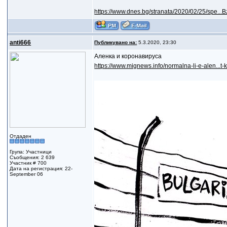
https://www.dnes.bg/stranata/2020/02/25/spe.
anti666
Публикувано на:
5.3.2020, 23:30
Аленка и коронавируса
https://www.mignews.info/normalna-li-e-alen...t-
Отдаден
Група: Участници
Съобщения: 2 639
Участник # 700
Дата на регистрация: 22-
September 06