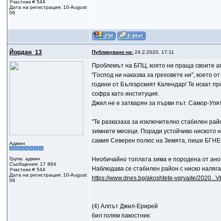
Участник # 544
Дата на регистрация: 10-August
06
Йордан_13
Публикувано на:
24.2.2020, 17:11
Проблемът на БПЦ, която ни праща своите апо
"Господ ни наказва за греховете ни", което 
години от Българският Календар! Те искат 
софра като институция.
Джил не е затварян за първи път. Самор-Улят
"Те разказаха за изключително стабилен рай
зимните месеци. Поради устойчиво ниското н
самия Северен полюс на Земята, пише БГНЕ
Админ
Група: админ
Необичайно топлата зима е породена от ано
Съобщения: 17 864
Наблюдава се стабилен район с ниско наляг
Участник # 544
Дата на регистрация: 10-August
https://www.dnes.bg/akoshtete-vqrvaite/2020..
06
(4) Алпът Джил-Ерирей
бил голям пакостник: