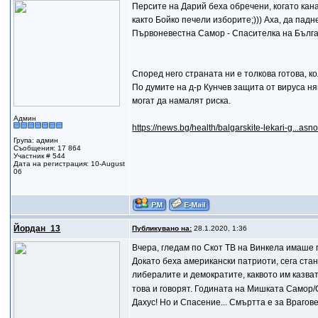
Персите на Дарий беха обречени, когато кан
както Бойко печели изборите;))) Аха, да пад
Първоневестна Самор - Спасителка на Българи
Според него страната ни е толкова готова, ко
По думите на д-р Кунчев защита от вируса ня
могат да намалят риска.
Админ
https://news.bg/health/balgarskite-lekari-g...asn
Група: админ
Съобщения: 17 864
Участник # 544
Дата на регистрация: 10-August
06
Йордан_13
Публикувано на:
28.1.2020, 1:36
Вчера, гледам по Скот ТВ на Винкела имаше 
Докато беха американски патриоти, сега стан
либералите и демократите, каквото им казват
това и говорят. Годината на Мишката Самор/С
Дахус! Но и Спасение... Смъртта е за Врагов