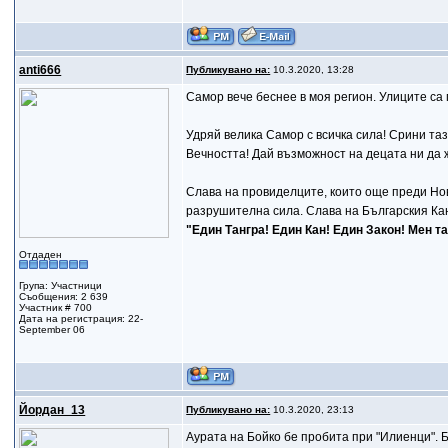
anti666
Публикувано на:
10.3.2020, 13:28
Самор вече беснее в моя регион. Улиците са 
Удряй велика Самор с всичка сила! Срини таз
Вечността! Дай възможност на децата ни да 
Слава на провиделците, които още преди Но
разрушителна сила. Слава на Българския Ка
"Един Тангра! Един Кан! Един Закон! Мен та
Отдаден
Група: Участници
Съобщения: 2 639
Участник # 700
Дата на регистрация: 22-
September 06
Йордан_13
Публикувано на:
10.3.2020, 23:13
Аурата на Бойко бе пробита при "Илиенци". Б