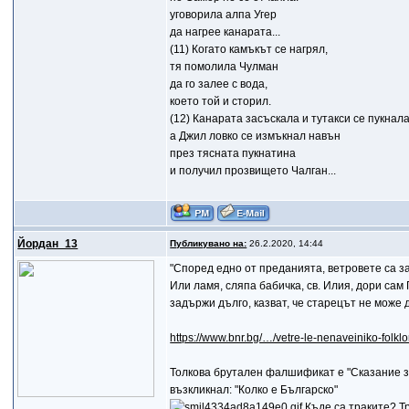
уговорила алпа Угер
да нагрее канарата...
(11) Когато камъкът се нагрял,
тя помолила Чулман
да го залее с вода,
което той и сторил.
(12) Канарата засъскала и тутакси се пукнала
а Джил ловко се измъкнал навън
през тясната пукнатина
и получил прозвището Чалган...
Йордан_13
Публикувано на:
26.2.2020, 14:44
"Според едно от преданията, ветровете са за
Или ламя, сляпа бабичка, св. Илия, дори сам
задържи дълго, казват, че старецът не може 
https://www.bnr.bg/…/vetre-le-nenaveiniko-folkl
Толкова брутален фалшификат е "Сказание за
възкликнал: "Колко е Българско"
Къде са траките? Т