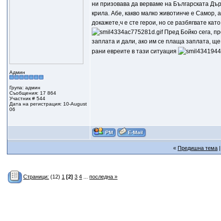
ни призовава да верваме на Българската Държа
крила. Абе, какво малко животинче е Самор, а
докажете,ч е сте герои, но се разбягвате кат
Пред Бойко сега, пр
заплата и дали, ако им се плаща заплата, щ
рани евреите в тази ситуация
Админ
Група: админ
Съобщения: 17 864
Участник # 544
Дата на регистрация: 10-August
06
«
Предишна тема
Страници:
(12)
1
[2]
3
4
...
последна »