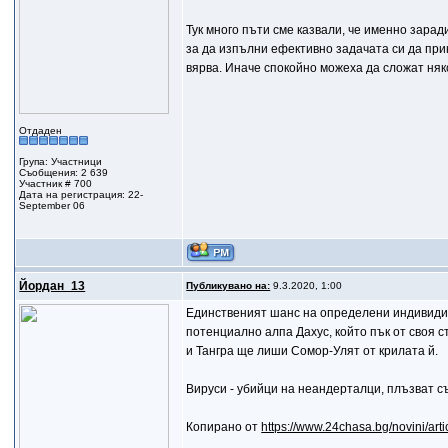
Тук много пъти сме казвали, че именно зарад
за да изпълни ефективно задачата си да прик
вярва. Иначе спокойно можеха да сложат няко
Отдаден
Група: Участници
Съобщения: 2 639
Участник # 700
Дата на регистрация: 22-
September 06
Йордан_13
Публикувано на:
9.3.2020, 1:00
Единственият шанс на определени индивиди 
потенциално алпа Дахус, който пък от своя 
и Тангра ще лиши Сомор-Улят от крилата й.
Виpycи - yбийци на неандерталци, плъзват c
Копирано от
https://www.24chasa.bg/novini/art