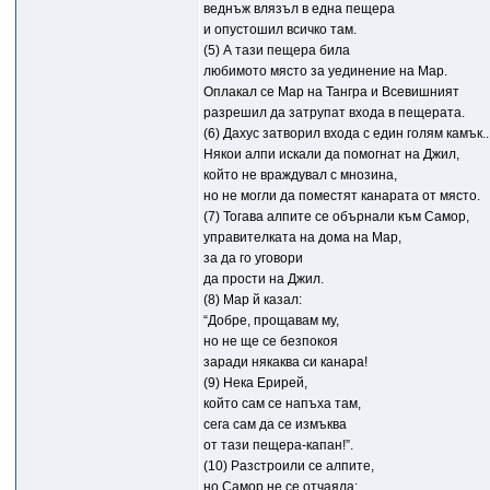
веднъж влязъл в една пещера
и опустошил всичко там.
(5) А тази пещера била
любимото място за уединение на Мар.
Оплакал се Мар на Тангра и Всевишният
разрешил да затрупат входа в пещерата.
(6) Дахус затворил входа с един голям камък..
Някои алпи искали да помогнат на Джил,
който не враждувал с мнозина,
но не могли да поместят канарата от място.
(7) Тогава алпите се обърнали към Самор,
управителката на дома на Мар,
за да го уговори
да прости на Джил.
(8) Мар й казал:
“Добре, прощавам му,
но не ще се безпокоя
заради някаква си канара!
(9) Нека Ерирей,
който сам се напъха там,
сега сам да се измъква
от тази пещера-капан!”.
(10) Разстроили се алпите,
но Самор не се отчаяла: