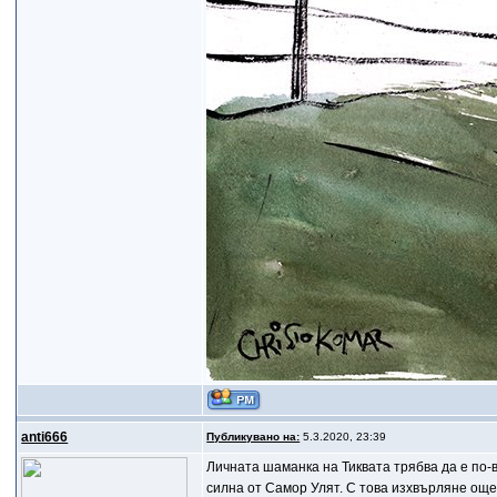
anti666
Публикувано на:
5.3.2020, 23:39
Личната шаманка на Тиквата трябва да е по-в
силна от Самор Улят. С това изхвърляне още 