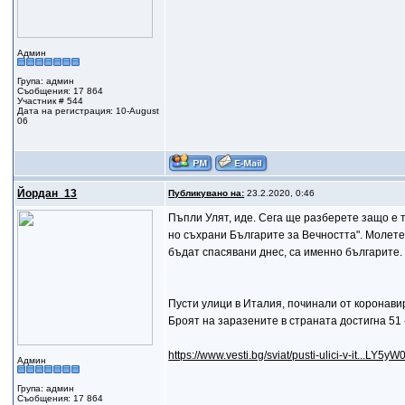
Админ
Група: админ
Съобщения: 17 864
Участник # 544
Дата на регистрация: 10-August
06
Йордан_13
Публикувано на:
23.2.2020, 0:46
Пъпли Улят, иде. Сега ще разберете защо е т
но съхрани Българите за Вечността". Молете 
бъдат спасявани днес, са именно българите.
Пусти улици в Италия, починали от коронави
Броят на заразените в страната достигна 51 
https://www.vesti.bg/sviat/pusti-ulici-v-it...LY
Админ
Група: админ
Съобщения: 17 864