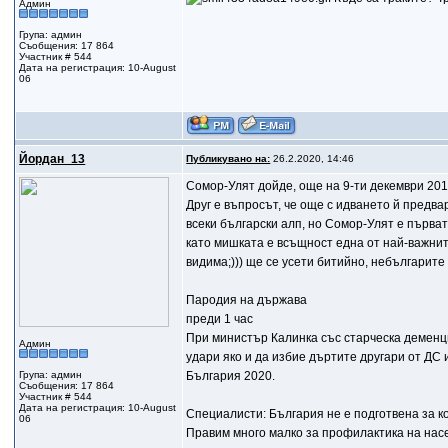
Админ
Група: админ
Съобщения: 17 864
Участник # 544
Дата на регистрация: 10-August
06
Йордан_13
Публикувано на:
26.2.2020, 14:46
Сомор-Улят дойде, още на 9-ти декември 2019
Друг е въпросът, че още с идването й предва
всеки български алп, но Сомор-Улят е първа
като мишката е всъщност една от най-важните
видима;))) ще се усети битийно, небългарите 
Пародия на държава
преди 1 час
При министър Калинка със старческа деменци
Админ
удари яко и да избие дъртите другари от ДС 
Група: админ
България 2020.
Съобщения: 17 864
Участник # 544
Дата на регистрация: 10-August
Специалисти: България не е подготвена за к
06
Правим много малко за профилактика на нас