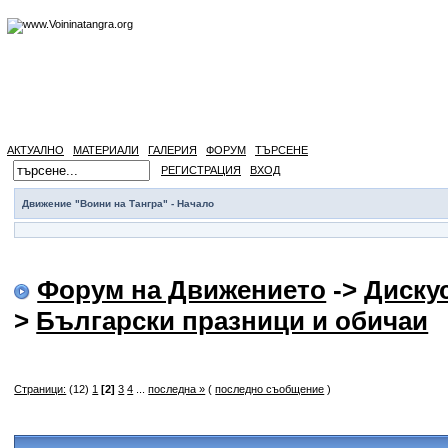
АКТУАЛНО
МАТЕРИАЛИ
ГАЛЕРИЯ
ФОРУМ
ТЪРСЕНЕ
РЕГИСТРАЦИЯ
ВХОД
Движение "Воини на Тангра" - Начало
Форум на Движението
->
Диску
>
Български празници и обичаи
Страници:
(12)
1
[2]
3
4
...
последна »
(
последно съобщение
)