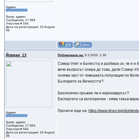
Админ
Група: админ
Съобщения: 17 864
Участник # 544
Дата на регистрация: 10-August
06
Йордан_13
Публикувано на:
9.3.2020, 1:19
Сомор-Улят е Болестта и разбира се, че е и 
вече въпросът опира до това, дали Сомор-Ул
голяма част от човешката популация по Воля
Българите за Вечността"!
Биологично оръжие ли е коронаврусът?
Експертите са категорични - няма такъв вари
Прочети още на:
https://www.dnes.bg/obshtestv
Админ
Група: админ
Съобщения: 17 864
Участник # 544
Дата на регистрация: 10-August
06