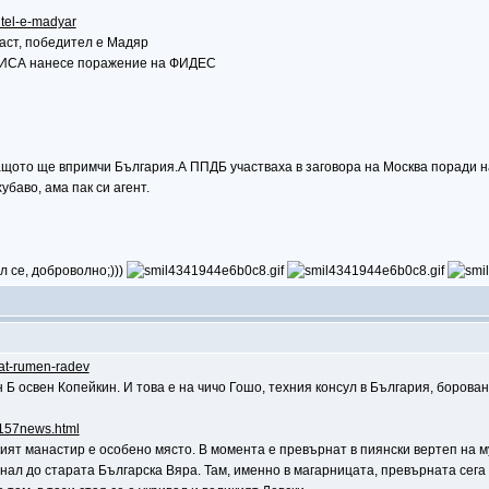
itel-e-madyar
аст, победител е Мадяр
ТИСА нанесе поражение на ФИДЕС
защото ще впримчи България.А ППДБ участваха в заговора на Москва поради н
убаво, ама пак си агент.
л се, доброволно;)))
yat-rumen-radev
н Б освен Копейкин. И това е на чичо Гошо, техния консул в България, борова
66157news.html
ият манастир е особено място. В момента е превърнат в пиянски вертеп на му
нал до старата Българска Вяра. Там, именно в магарницата, превърната сега 