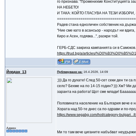
го признава: "Променихме Конституцията защо
НА НЕБЕТО!
И ТАКА: КОЙТО ГЛАСУВА НА ТЕЗИ ИЗБОРИ
=====================================
Радев стана едноличен собственик на държав
"Ние сме като в асансьор - народът ни вдига
Киро и Асен, годявка...", разкри той.
ГЕРБ-СДС закриха кампанията си в Самоков. Б
https://trud.bg/a/articles/%D0%B3%D0%B
Йордан_13
Публикувано на:
16.4.2026, 14:09
;))) Да го духате! След 50-сет секи ден ти са
село? Бехме на по 14-15 годин?:))) Хм? Ми д
заранта на работа! Щот сме млади! Баааааааа,
Половината население на България вече е н
Хората над 50-те днес са по-здрави и по-про
https://www.segabg.com/hot/category-bulgari..
Админ
Ми то там вече циганите набъбват неудържим