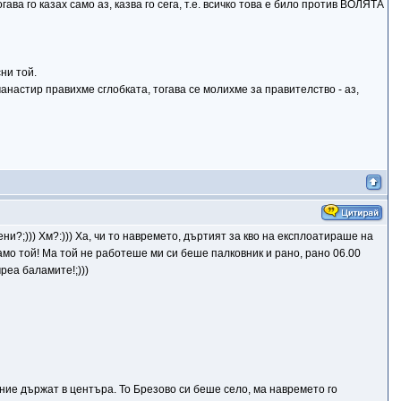
ва го казах само аз, казва го сега, т.е. всичко това е било против ВОЛЯТА
ни той.
манастир правихме сглобката, тогава се молихме за правителство - аз,
авени?;))) Хм?:))) Ха, чи то навремето, дъртият за кво на експлоатираше на
само той! Ма той не работеше ми си беше палковник и рано, рано 06.00
реа баламите!;)))
ние държат в центъра. То Брезово си беше село, ма навремето го