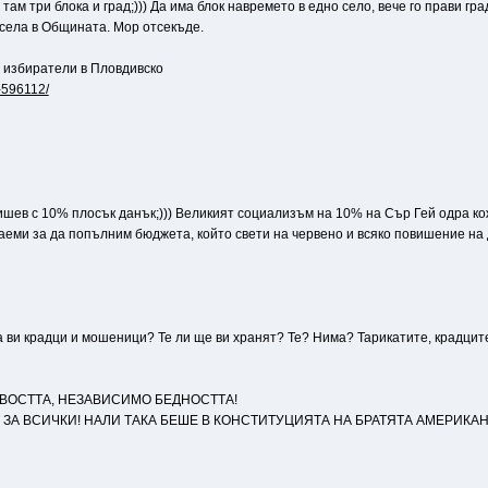
там три блока и град;))) Да има блок навремето в едно село, вече го прави гра
е села в Общината. Мор отсекъде.
 избиратели в Пловдивско
i-596112/
шев с 10% плосък данък;))) Великият социализъм на 10% на Сър Гей одра кож
заеми за да попълним бюджета, който свети на червено и всяко повишение на 
о са ви крадци и мошеници? Те ли ще ви хранят? Те? Нима? Тарикатите, крадц
ВОСТТА, НЕЗАВИСИМО БЕДНОСТТА!
Т ЗА ВСИЧКИ! НАЛИ ТАКА БЕШЕ В КОНСТИТУЦИЯТА НА БРАТЯТА АМЕРИКАН