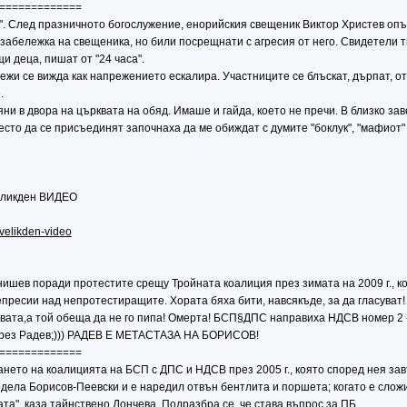
=============
и". След празничното богослужение, енорийския свещеник Виктор Христев опъ
бележка на свещеника, но били посрещнати с агресия от него. Свидетели тв
и деца, пишат от "24 часа".
жи се вижда как напрежението ескалира. Участниците се блъскат, дърпат, от
.
ни в двора на църквата на обяд. Имаше и гайда, което не пречи. В близко за
место да се присъединят започнаха да ме обиждат с думите "боклук", "мафиот"
Великден ВИДЕО
-velikden-video
ишев поради протестите срещу Тройната коалиция през зимата на 2009 г., к
пресии над непротестиращите. Хората бяха бити, навсякъде, за да гласуват!
вата,а той обеща да не го пипа! Омерта! БСП§ДПС направиха НДСВ номер 2 
 чрез Радев;))) РАДЕВ Е МЕТАСТАЗА НА БОРИСОВ!
=============
нето на коалицията на БСП с ДПС и НДСВ през 2005 г., която според нея за
модела Борисов-Пеевски и е наредил отвън бентлита и поршета; когато е слож
та", каза тайнствено Дончева. Подразбра се, че става въпрос за ПБ.