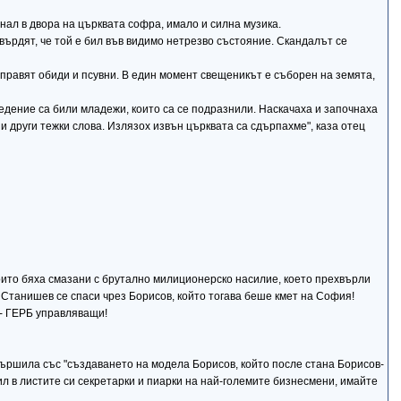
нал в двора на църквата софра, имало и силна музика.
ърдят, че той е бил във видимо нетрезво състояние. Скандалът се
правят обиди и псувни. В един момент свещеникът е съборен на земята,
ведение са били младежи, които са се подразнили. Наскачаха и започнаха
 и други тежки слова. Излязох извън църквата са сдърпахме", каза отец
оито бяха смазани с брутално милиционерско насилие, което прехвърли
 Станишев се спаси чрез Борисов, който тогава беше кмет на София!
- ГЕРБ управляващи!
вършила със "създаването на модела Борисов, който после стана Борисов-
ил в листите си секретарки и пиарки на най-големите бизнесмени, имайте