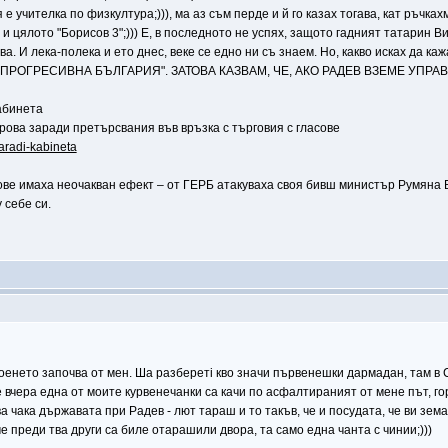
е учителка по физкултура;))), ма аз съм перде и й го казах тогава, кат ръчках
 цялото "Борисов 3";))) Е, в последното не успях, защото гадният татарин Ви
кава. И лека-полека и ето днес, веке се едно ни съ знаем. Но, какво исках д
ПРОГРЕСИВНА БЪЛГАРИЯ". ЗАТОВА КАЗВАМ, ЧЕ, АКО РАДЕВ ВЗЕМЕ УПР
абинета
ова заради претърсвания във връзка с търговия с гласове
aradi-kabineta
ве имаха неочакван ефект – от ГЕРБ атакуваха своя бивш министър Румяна Б
 себе си.
роенето започва от мен. Ша разберетi кво значи първенешки дармадан, там в 
 вчера една от моите курвенечанки са качи по асфалтираният от мене път, го
а чака държавата при Радев - лют тараш и то такъв, че и посудата, че ви земат;
е преди тва други са биле отарашили двора, та само една чанта с чинии;)))