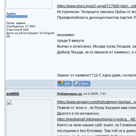
https://www.dnes.bg/a/2-svyat/717680-istori...ed
Историческо: Унгарците свалиха Орбан от вл
Админ
Проевропейската десноцентристка партия 
Група: админ
Съобщения: 17 864
Участник # 544
Дата на регистрация: 10-August
анонимен
06
преди 9 минути
Всичко е изчислено, Москва пуска Унгария, 
Дайнов.Твърди, че го хванали от наивност, е х
Хванат от наивност?;))) С една дума, съгласи
anti666
Публикувано на:
14.4.2026, 7:31
https://www.segabg.com/hot/category-bulgari...
Повече от ясно е , че Руска Хазария има пла
Другото е по-интересно;
https://mediamall.info/news/gulyai-s-polica...-
Които са чели нашия сайт знаят, че Гложенск
послушник е бил Елтимир. Там той се е докос