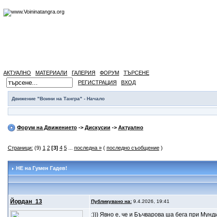
АКТУАЛНО
МАТЕРИАЛИ
ГАЛЕРИЯ
ФОРУМ
ТЪРСЕНЕ
РЕГИСТРАЦИЯ
ВХОД
Движение "Воини на Тангра" - Начало
Форум на Движението
->
Дискусии
->
Актуално
Страници:
(9)
1
2
[3]
4
5
...
последна »
(
последно съобщение
)
НЕ на Гумен Гадев!
Йордан_13
Публикувано на:
9.4.2026, 19:41
:))) Явно е, че и Бъчварова ша бега при Мунд