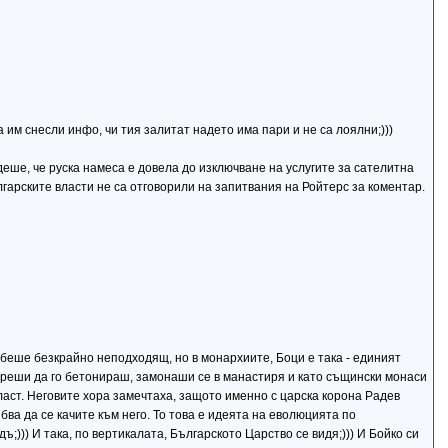
им снесли инфо, чи тия залитат надето има пари и не са лоялни;)))
еше, че руска намеса е довела до изключване на услугите за сателитна
арските власти не са отговорили на запитвания на Ройтерс за коментар.
к беше безкрайно неподходящ, но в монархиите, Боци е така - единият
и и реши да го бетонираш, замонаши се в манастиря и като същински монаси
власт. Неговите хора замечтаха, защото именно с царска корона Радев
бва да се качите към него. То това е идеята на еволюцията по
ъ;))) И така, по вертикалата, Българското Царство се видя;))) И Бойко си