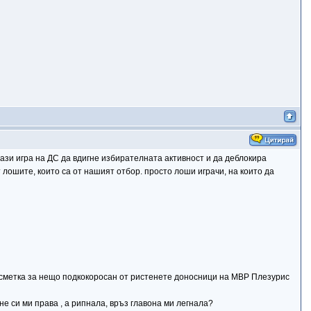
 тази игра на ДС да вдигне избирателната активност и да деблокира
т лошите, които са от нашият отбор. просто лоши играчи, на които да
с сметка за нещо подкокоросан от ристенете доносници на МВР Плезурис
 не си ми права , а рипнала, връз главона ми легнала?