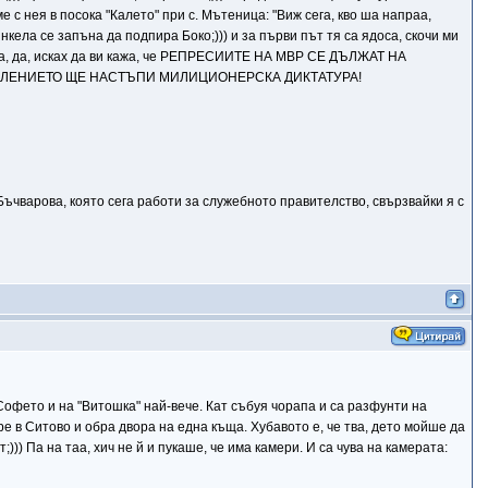
ме с нея в посока "Калето" при с. Мътеница: "Виж сега, кво ша напраа,
нкела се запъна да подпира Боко;))) и за първи път тя са ядоса, скочи ми
а кажа, да, исках да ви кажа, че РЕПРЕСИИТЕ НА МВР СЕ ДЪЛЖАТ НА
АВЛЕНИЕТО ЩЕ НАСТЪПИ МИЛИЦИОНЕРСКА ДИКТАТУРА!
ъчварова, която сега работи за служебното правителство, свързвайки я с
Софето и на "Витошка" най-вече. Кат събуя чорапа и са разфунти на
ре в Ситово и обра двора на една къща. Хубавото е, че тва, дето мойше да
))) Па на таа, хич не й и пукаше, че има камери. И са чува на камерата: