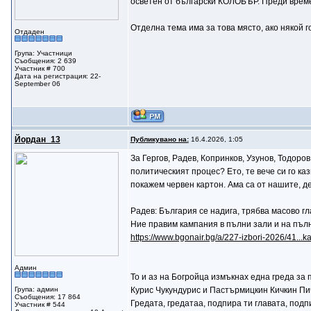
осветен от български КОЛОБЪР. Преди време т
Отделна тема има за това място, ако някой г
Отдаден
Група: Участници
Съобщения: 2 639
Участник # 700
Дата на регистрация: 22-
September 06
Йордан_13
Публикувано на:
16.4.2026, 1:05
За Гергов, Радев, Копринков, Узунов, Тодоро
политическият процес? Ето, те вече си го ка
покажем червен картон. Ама са от нашите, де
Радев: България се надига, трябва масово гл
Ние правим кампания в пълни зали и на пъл
https://www.bgonair.bg/a/227-izbori-2026/41...k
Админ
То и аз на Богройца измъкнах една греда за
Група: админ
Курис Чукундурис и Пастърмицкин Кичкин Пич
Съобщения: 17 864
Гредата, гредатаа, подпира ти главата, подпи
Участник # 544