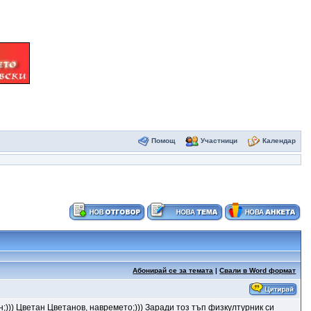
Помощ
Участници
Календар
Абонирай се за темата
|
Свали в Word формат
н;))) Цветан Цветанов, навремето;))) Заради тоз тъп физкултурник си