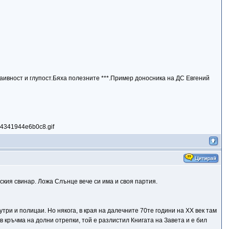
аивност и глупост.Бяха полезните ***.Пример доносника на ДС Евгений
нския свинар. Ложа Слънце вече си има и своя партия.
три и полицаи. Но някога, в края на далечните 70те години на ХХ век там
в кръчма на долни отрепки, той е разлистил Книгата на Завета и е бил