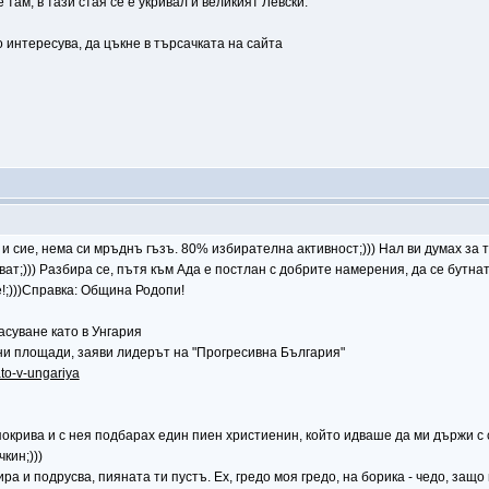
ам, в тази стая се е укривал и великият Левски.
о интересува, да цъкне в търсачката на сайта
в и сие, нема си мръднъ гъзъ. 80% избирателна активност;))) Нал ви думах за
зват;))) Разбира се, пътя към Ада е постлан с добрите намерения, да се бутна
!;)))Справка: Община Родопи!
асуване като в Унгария
ни площади, заяви лидерът на "Прогресивна България"
ato-v-ungariya
 покрива и с нея подбарах един пиен христиенин, който идваше да ми държи 
кин;)))
ра и подрусва, пияната ти пустъ. Ех, гредо моя гредо, на борика - чедо, защо