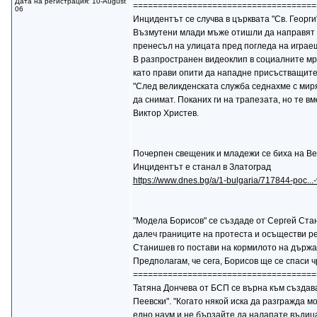
Дата на регистрация: 10-August
=====================================
06
Инцидентът се случва в църквата "Св. Георг
Възмутени млади мъже отишли да направят за
пренесъл на улицата пред погледа на играещ
В разпространен видеоклип в социалните мре
като прави опити да нападне присъстващите
"След великденската служба седнахме с миря
да снимат. Поканих ги на трапезата, но те в
Виктор Христев.
Почерпен свещеник и младежи се биха на 
Инцидентът е станал в Златоград
https://www.dnes.bg/a/1-bulgaria/717844-poc...
"Модела Борисов" се създаде от Сергей Стан
далеч границите на протеста и осъществи ре
Станишев го постави на кормилото на държа
Предполагам, че сега, Борисов ще се спаси
=====================================
Татяна Дончева от БСП се върна към създава
Пеевски". "Когато някой иска да разгражда 
едно наум и не бързайте да налапате въдица