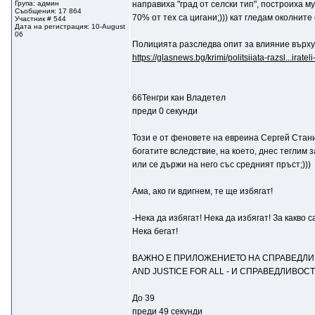
Група: админ
направиха "град от селски тип", построиха му 
Съобщения: 17 864
70% от тех са цигани;))) кат гледам околнит
Участник # 544
Дата на регистрация: 10-August
06
Полицията разследва опит за влияние върху
https://glasnews.bg/krimi/politsiiata-razsl...iratel
66Тенгри кан Владетел
преди 0 секунди
Този е от феновете на евреина Сергей Стани
богатите вследствие, на което, днес теглим 
или се държи на него със средният пръст;)))
Ама, ако ги вдигнем, те ще избягат!
-Нека да избягат! Нeка да избягат! За какв
Нека бегат!
ВАЖНО Е ПРИЛОЖЕНИЕТО НА СПРАВЕДЛИ
AND JUSTICE FOR ALL - И СПРАВЕДЛИВОС
До 39
преди 49 секунди