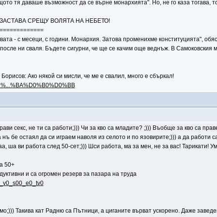
то тя даваше възможност да се върне монархията". Но, не го каза тогава, тога
, ЗАСТАВА СРЕЩУ ВОЛЯТА НА НЕБЕТО!
=============
ата - с месеци, с години. Монархия. Затова променихме конституцията", обяс
, после ни сваля. Бъдете сигурни, че ще се качим още веднъж. В Самоковския 
орисов: Ако някой си мисли, че ме е свалил, много е сбъркал!
5%D1%...%BA%D0%B0%D0%BB
 прави секс, не ти са работи;))) Чи за кво са младите? ;))) Въобще за кво са пр
а нъ бе остаял да си играем наволя из селото и по язовирите;))) а да работи 
 ша ви работа след 50-сет;))) Шси работа, ма за мен, не за вас! Тарикати! Ум
а 50+
дуктивни и са огромен резерв за пазара на труда
.8_v0_s00_e0_tv0
о;))) Такива кат Радню са Пътници, а циганите върват ускорено. Даже заведе