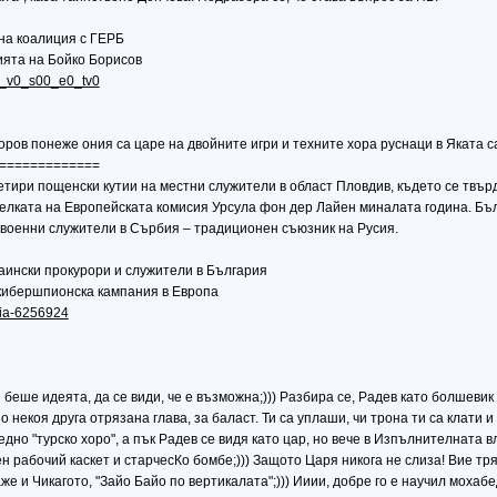
на коалиция с ГЕРБ
ията на Бойко Борисов
.8_v0_s00_e0_tv0
ов понеже ония са царе на двойните игри и техните хора руснаци в Яката са 
=============
етири пощенски кутии на местни служители в област Пловдив, където се твърд
лката на Европейската комисия Урсула фон дер Лайен миналата година. Бълг
 военни служители в Сърбия – традиционен съюзник на Русия.
аински прокурори и служители в България
кибершпионска кампания в Европа
riia-6256924
и беше идеята, да се види, че е възможна;))) Разбира се, Радев като болшеви
по некоя друга отрязана глава, за баласт. Ти са уплаши, чи трона ти са клат
едно "турско хоро", а пък Радев се видя като цар, но вече в Изпълнителната 
ен рабочий каскет и старчесКо бомбе;))) Защото Царя никога не слиза! Вие тря
же и Чикагото, "Зайо Байо по вертикалата";))) Ииии, добре го е научил мохабед