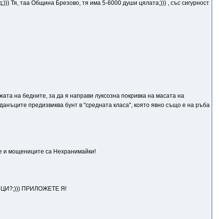
д;))) Тя, таа Община Брезово, тя има 5-6000 души цялата;))) , със сигурност
ата на бедните, за да я направи луксозна покривка на масата на
данъците предизвиква бунт в "средната класа", която явно също е на ръба
ите и мощениците са Нехранимайки!
ЦИ?;))) ПРИЛОЖЕТЕ Я!