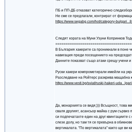
ПБ и ПП-ДБ отказват категорично следизбор
Не сме се предлагали, контрират от формац
https://www.segabg.com/hot/category-bulgari..
Следят хората на Муни Узуни Копринков Тодор
=====================================
В България хакерите са проникнали в поне ч
навигация преди посещението на председате
Данните показват също атаки срещу учени и
Руски хакери компрометирали имейли на укр
Разследване на Ройтерс разкрива мащабна 
https://www.vesti.bg/sviat/ruski-hakeri-uda...lga
Да, монархията се видя;))) Всъщност, това м
сваля другият, асансьор майка с рум сървиз 
си подпечатахте един на друг квинтациите с 
слезе долу, но там тя се превърна в обикнов
вертикалата. "По вертикалата" както ще ви ка