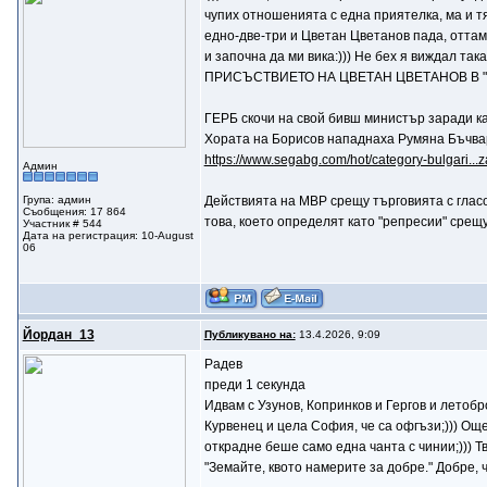
чупих отношенията с една приятелка, ма и тя 
едно-две-три и Цветан Цветанов пада, оттам и
и започна да ми вика:))) Не бех я виждал та
ПРИСЪСТВИЕТО НА ЦВЕТАН ЦВЕТАНОВ В "
ГЕРБ скочи на свой бивш министър заради к
Хората на Борисов нападнаха Румяна Бъчвар
https://www.segabg.com/hot/category-bulgari...z
Админ
Група: админ
Действията на МВР срещу търговията с гласо
Съобщения: 17 864
това, което определят като "репресии" срещу
Участник # 544
Дата на регистрация: 10-August
06
Йордан_13
Публикувано на:
13.4.2026, 9:09
Радев
преди 1 секунда
Идвам с Узунов, Копринков и Гергов и летоб
Курвенец и цела София, че са офгъзи;))) Oще
открадне беше само една чанта с чинии;))) Тв
"Земайте, квото намерите за добре." Добре, ч