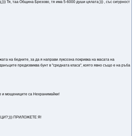
д;))) Тя, таа Община Брезово, тя има 5-6000 души цялата;))) , със сигурност
ата на бедните, за да я направи луксозна покривка на масата на
данъците предизвиква бунт в "средната класа", която явно също е на ръба
ите и мощениците са Нехранимайки!
ЦИ?;))) ПРИЛОЖЕТЕ Я!