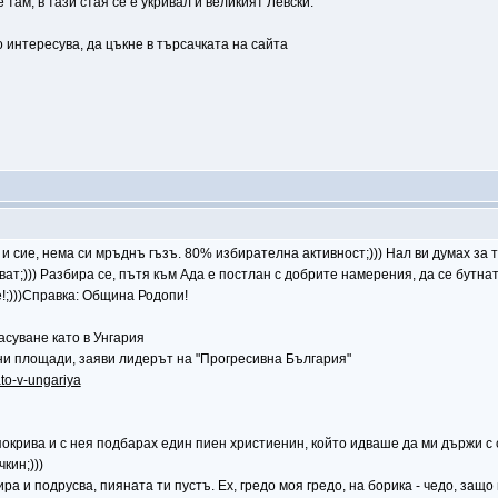
ам, в тази стая се е укривал и великият Левски.
о интересува, да цъкне в търсачката на сайта
в и сие, нема си мръднъ гъзъ. 80% избирателна активност;))) Нал ви думах за
зват;))) Разбира се, пътя към Ада е постлан с добрите намерения, да се бутна
!;)))Справка: Община Родопи!
асуване като в Унгария
ни площади, заяви лидерът на "Прогресивна България"
ato-v-ungariya
 покрива и с нея подбарах един пиен христиенин, който идваше да ми държи 
кин;)))
ра и подрусва, пияната ти пустъ. Ех, гредо моя гредо, на борика - чедо, защо