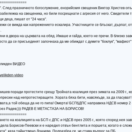
=============
и". След празничното богослужение, енорийския свещеник Виктор Христев опъ
бележка на свещеника, но били посрещнати с агресия от него. Свидетели тв
и деца, пишат от "24 часа".
жи се вижда как напрежението ескалира. Участниците се блъскат, дърпат, от
.
ни в двора на църквата на обяд. Имаше и гайда, което не пречи. В близко за
место да се присъединят започнаха да ме обиждат с думите "боклук", "мафиот"
Великден ВИДЕО
-velikden-video
ишев поради протестите срещу Тройната коалиция през зимата на 2009 г., к
пресии над непротестиращите. Хората бяха бити, навсякъде, за да гласуват!
вата,а той обеща да не го пипа! Омерта! БСП§ДПС направиха НДСВ номер 2 
 чрез Радев;))) РАДЕВ Е МЕТАСТАЗА НА БОРИСОВ!
=============
нето на коалицията на БСП с ДПС и НДСВ през 2005 г., която според нея за
модела Борисов-Пеевски и е наредил отвън бентлита и поршета; когато е слож
та", каза тайнствено Дончева. Подразбра се, че става въпрос за ПБ.