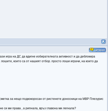
 тази игра на ДС да вдигне избирателната активност и да деблокира
т лошите, които са от нашият отбор. просто лоши играчи, на които да
с сметка за нещо подкокоросан от ристенете доносници на МВР Плезурис
 не си ми права , а рипнала, връз главона ми легнала?