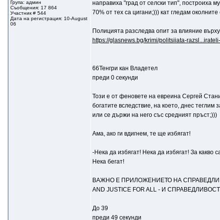
Група: админ
направиха "град от селски тип", построиха му 
Съобщения: 17 864
70% от тех са цигани;))) кат гледам околнит
Участник # 544
Дата на регистрация: 10-August
06
Полицията разследва опит за влияние върху
https://glasnews.bg/krimi/politsiiata-razsl...iratel
66Тенгри кан Владетел
преди 0 секунди
Този е от феновете на евреина Сергей Стани
богатите вследствие, на което, днес теглим 
или се държи на него със средният пръст;)))
Ама, ако ги вдигнем, те ще избягат!
-Нека да избягат! Нeка да избягат! За какв
Нека бегат!
ВАЖНО Е ПРИЛОЖЕНИЕТО НА СПРАВЕДЛИ
AND JUSTICE FOR ALL - И СПРАВЕДЛИВОС
До 39
преди 49 секунди