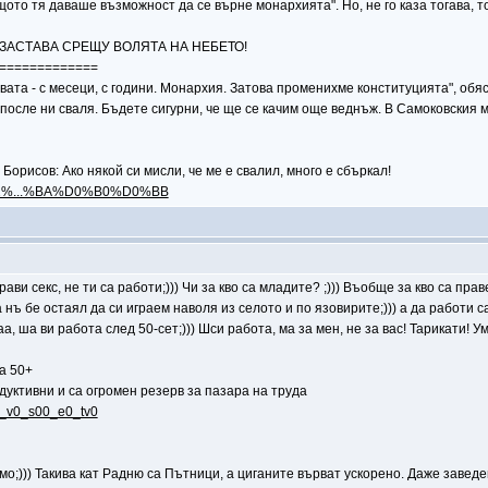
то тя даваше възможност да се върне монархията". Но, не го каза тогава, тога
, ЗАСТАВА СРЕЩУ ВОЛЯТА НА НЕБЕТО!
=============
ата - с месеци, с години. Монархия. Затова променихме конституцията", обяс
, после ни сваля. Бъдете сигурни, че ще се качим още веднъж. В Самоковския 
орисов: Ако някой си мисли, че ме е свалил, много е сбъркал!
5%D1%...%BA%D0%B0%D0%BB
 прави секс, не ти са работи;))) Чи за кво са младите? ;))) Въобще за кво са пр
а нъ бе остаял да си играем наволя из селото и по язовирите;))) а да работи 
 ша ви работа след 50-сет;))) Шси работа, ма за мен, не за вас! Тарикати! Ум
а 50+
дуктивни и са огромен резерв за пазара на труда
.8_v0_s00_e0_tv0
о;))) Такива кат Радню са Пътници, а циганите върват ускорено. Даже заведе