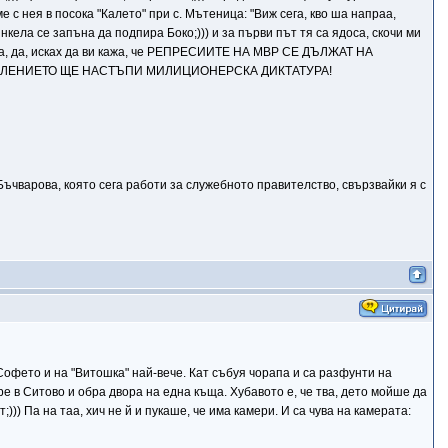
ме с нея в посока "Калето" при с. Мътеница: "Виж сега, кво ша напраа,
нкела се запъна да подпира Боко;))) и за първи път тя са ядоса, скочи ми
а кажа, да, исках да ви кажа, че РЕПРЕСИИТЕ НА МВР СЕ ДЪЛЖАТ НА
АВЛЕНИЕТО ЩЕ НАСТЪПИ МИЛИЦИОНЕРСКА ДИКТАТУРА!
ъчварова, която сега работи за служебното правителство, свързвайки я с
Софето и на "Витошка" най-вече. Кат събуя чорапа и са разфунти на
ре в Ситово и обра двора на една къща. Хубавото е, че тва, дето мойше да
))) Па на таа, хич не й и пукаше, че има камери. И са чува на камерата: