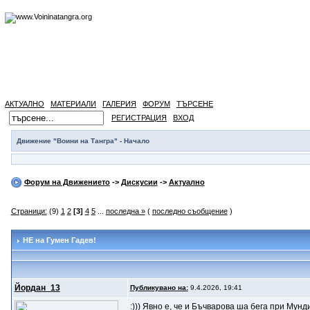
АКТУАЛНО
МАТЕРИАЛИ
ГАЛЕРИЯ
ФОРУМ
ТЪРСЕНЕ
РЕГИСТРАЦИЯ
ВХОД
Движение "Воини на Тангра" - Начало
Форум на Движението
->
Дискусии
->
Актуално
Страници:
(9)
1
2
[3]
4
5
...
последна »
(
последно съобщение
)
НЕ на Гумен Гадев!
Йордан_13
Публикувано на:
9.4.2026, 19:41
:))) Явно е, че и Бъчварова ша бега при Мунд