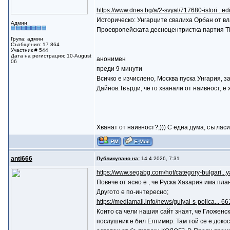
https://www.dnes.bg/a/2-svyat/717680-istori...ed
Историческо: Унгарците свалиха Орбан от вл
Админ
Проевропейската десноцентристка партия 
Група: админ
Съобщения: 17 864
Участник # 544
Дата на регистрация: 10-August
анонимен
06
преди 9 минути
Всичко е изчислено, Москва пуска Унгария, 
Дайнов.Твърди, че го хванали от наивност, е х
Хванат от наивност?;))) С една дума, съгласи
anti666
Публикувано на:
14.4.2026, 7:31
https://www.segabg.com/hot/category-bulgari...
Повече от ясно е , че Руска Хазария има пла
Другото е по-интересно;
https://mediamall.info/news/gulyai-s-polica...-
Които са чели нашия сайт знаят, че Гложенск
послушник е бил Елтимир. Там той се е докос