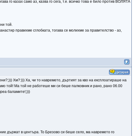
ва го казах само аз, казва го сега, т.е. всичко това е било против ВОЛЯТА
ни той.
манастир правихме сглобката, тогава се молихме за правителство - аз,
авени?;))) Хм?:))) Ха, чи то навремето, дъртият за кво на експлоатираше на
само той! Ма той не работеше ми си беше палковник и рано, рано 06.00
реа баламите!;)))
ние държат в центъра. То Брезово си беше село, ма навремето го