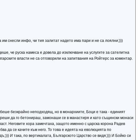
им снесли инфо, чи тия залитат надето има пари и не са лоялни;)))
еше, че руска намеса е довела до изключване на услугите за сателитна
арските власти не са отговорили на запитвания на Ройтерс за коментар.
к беше безкрайно неподходящ, но в монархиите, Боци е така - единият
и и реши да го бетонираш, замонаши се в манастиря и като същински монаси
власт. Неговите хора замечтаха, защото именно с царска корона Радев
бва да се качите към него. То това е идеята на еволюцията по
ъ;))) И така, по вертикалата, Българското Царство се видя;))) И Бойко си