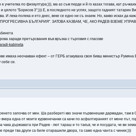
е учителка по физкултура;))), ма аз съм перде и й го казах тогава, кат ръчках
 цялото "Борисов 3";))) Е, в последното не успях, защото гадният татарин Ви
кава. И лека-полека и ето днес, веке се едно ни съ знаем. Но, какво исках д
ПРОГРЕСИВНА БЪЛГАРИЯ". ЗАТОВА КАЗВАМ, ЧЕ, АКО РАДЕВ ВЗЕМЕ УПР
абинета
ова заради претърсвания във връзка с търговия с гласове
aradi-kabineta
ве имаха неочакван ефект – от ГЕРБ атакуваха своя бивш министър Румяна Б
 себе си.
роенето започва от мен. Ша разберетi кво значи първенешки дармадан, там в 
 вчера една от моите курвенечанки са качи по асфалтираният от мене път, го
а чака държавата при Радев - лют тараш и то такъв, че и посудата, че ви земат;
е преди тва други са биле отарашили двора, та само една чанта с чинии;)))