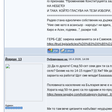
го признава: "Променихме Конституцията защо
НА НЕБЕТО!
И ТАКА: КОЙТО ГЛАСУВА НА ТЕЗИ ИЗБОРИ
=====================================
Радев стана едноличен собственик на държав
"Ние сме като в асансьор - народът ни вдига
Киро и Асен, годявка...", разкри той.
ГЕРБ-СДС закриха кампанията си в Самоков. Б
https://trud.bg/a/articles/%D0%B3%D0%B
Йордан_13
Публикувано на:
16.4.2026, 14:09
;))) Да го духате! След 50-сет секи ден ти са
село? Бехме на по 14-15 годин?:))) Хм? Ми д
заранта на работа! Щот сме млади! Баааааааа,
Половината население на България вече е н
Хората над 50-те днес са по-здрави и по-про
https://www.segabg.com/hot/category-bulgari..
Админ
Ми то там вече циганите набъбват неудържим