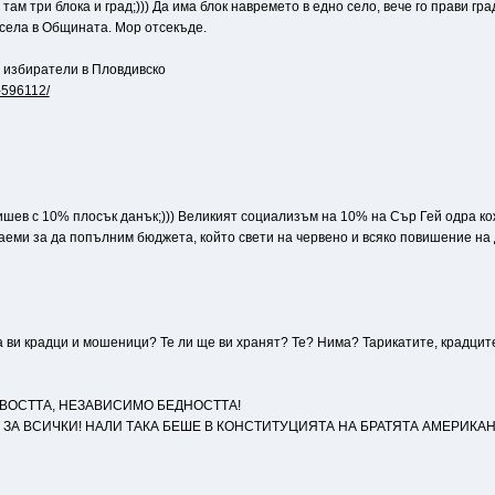
там три блока и град;))) Да има блок навремето в едно село, вече го прави гра
е села в Общината. Мор отсекъде.
 избиратели в Пловдивско
i-596112/
шев с 10% плосък данък;))) Великият социализъм на 10% на Сър Гей одра кож
заеми за да попълним бюджета, който свети на червено и всяко повишение на 
о са ви крадци и мошеници? Те ли ще ви хранят? Те? Нима? Тарикатите, крадц
ВОСТТА, НЕЗАВИСИМО БЕДНОСТТА!
Т ЗА ВСИЧКИ! НАЛИ ТАКА БЕШЕ В КОНСТИТУЦИЯТА НА БРАТЯТА АМЕРИКАН