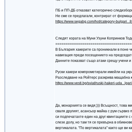
ПБ и ПП-ДБ отказват категорично следизбор
Не сме се предлагали, контрират от формац
https://www.segabg.com/hot/category-bulgari..
Следят хората на Муни Узуни Копринков Тодор
=====================================
В България хакерите са проникнали в поне ч
навигация преди посещението на председате
Данните показват също атаки срещу учени и
Руски хакери компрометирали имейли на укр
Разследване на Ройтерс разкрива мащабна 
https://www.vesti.bg/sviat/ruski-hakeri-uda...lga
Да, монархията се видя;))) Всъщност, това м
сваля другият, асансьор майка с рум сървиз 
си подпечатахте един на друг квинтациите с 
слезе долу, но там тя се превърна в обикнов
вертикалата. "По вертикалата" както ще ви ка