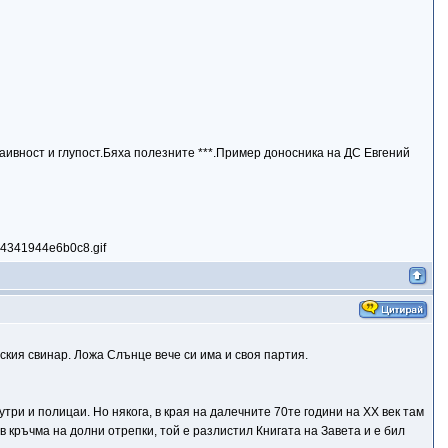
аивност и глупост.Бяха полезните ***.Пример доносника на ДС Евгений
нския свинар. Ложа Слънце вече си има и своя партия.
три и полицаи. Но някога, в края на далечните 70те години на ХХ век там
в кръчма на долни отрепки, той е разлистил Книгата на Завета и е бил