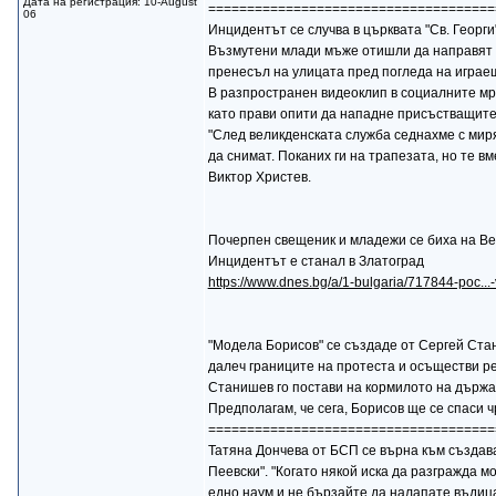
Дата на регистрация: 10-August
=====================================
06
Инцидентът се случва в църквата "Св. Георг
Възмутени млади мъже отишли да направят за
пренесъл на улицата пред погледа на играещ
В разпространен видеоклип в социалните мре
като прави опити да нападне присъстващите
"След великденската служба седнахме с миря
да снимат. Поканих ги на трапезата, но те в
Виктор Христев.
Почерпен свещеник и младежи се биха на 
Инцидентът е станал в Златоград
https://www.dnes.bg/a/1-bulgaria/717844-poc...
"Модела Борисов" се създаде от Сергей Стан
далеч границите на протеста и осъществи ре
Станишев го постави на кормилото на държа
Предполагам, че сега, Борисов ще се спаси
=====================================
Татяна Дончева от БСП се върна към създава
Пеевски". "Когато някой иска да разгражда 
едно наум и не бързайте да налапате въдица