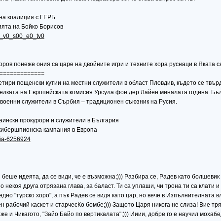
на коалиция с ГЕРБ
ията на Бойко Борисов
.8_v0_s00_e0_tv0
ов понеже ония са царе на двойните игри и техните хора руснаци в Яката са 
=============
етири пощенски кутии на местни служители в област Пловдив, където се твърд
лката на Европейската комисия Урсула фон дер Лайен миналата година. Бълг
 военни служители в Сърбия – традиционен съюзник на Русия.
аински прокурори и служители в България
кибершпионска кампания в Европа
riia-6256924
и беше идеята, да се види, че е възможна;))) Разбира се, Радев като болшеви
по некоя друга отрязана глава, за баласт. Ти са уплаши, чи трона ти са клат
едно "турско хоро", а пък Радев се видя като цар, но вече в Изпълнителната 
ен рабочий каскет и старчесКо бомбе;))) Защото Царя никога не слиза! Вие тря
же и Чикагото, "Зайо Байо по вертикалата";))) Ииии, добре го е научил мохабед