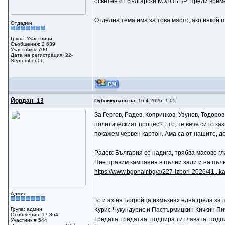
осветен от български КОЛОБЪР. Преди време т
Отделна тема има за това място, ако някой г
Отдаден
Група: Участници
Съобщения: 2 639
Участник # 700
Дата на регистрация: 22-
September 06
Йордан_13
Публикувано на:
16.4.2026, 1:05
За Гергов, Радев, Копринков, Узунов, Тодоро
политическият процес? Ето, те вече си го ка
покажем червен картон. Ама са от нашите, де
Радев: България се надига, трябва масово гл
Ние правим кампания в пълни зали и на пъл
https://www.bgonair.bg/a/227-izbori-2026/41...k
Админ
То и аз на Богройца измъкнах една греда за
Група: админ
Курис Чукундурис и Пастърмицкин Кичкин Пич
Съобщения: 17 864
Гредата, гредатаа, подпира ти главата, подпи
Участник # 544