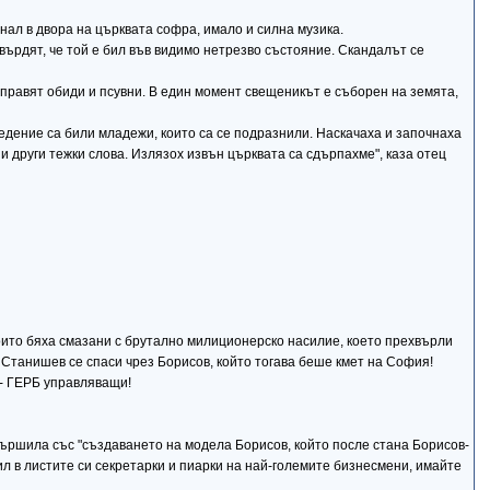
нал в двора на църквата софра, имало и силна музика.
ърдят, че той е бил във видимо нетрезво състояние. Скандалът се
правят обиди и псувни. В един момент свещеникът е съборен на земята,
ведение са били младежи, които са се подразнили. Наскачаха и започнаха
 и други тежки слова. Излязох извън църквата са сдърпахме", каза отец
оито бяха смазани с брутално милиционерско насилие, което прехвърли
 Станишев се спаси чрез Борисов, който тогава беше кмет на София!
- ГЕРБ управляващи!
вършила със "създаването на модела Борисов, който после стана Борисов-
ил в листите си секретарки и пиарки на най-големите бизнесмени, имайте