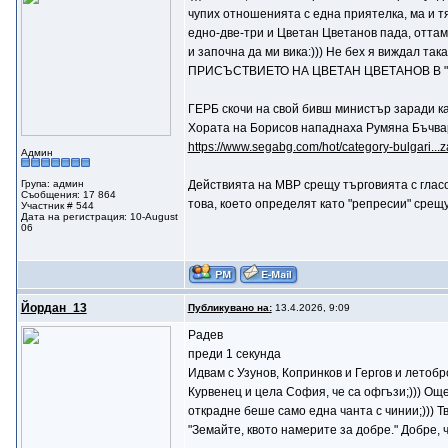
чупих отношенията с една приятелка, ма и тя 
едно-две-три и Цветан Цветанов пада, оттам и
и започна да ми вика:))) Не бех я виждал та
ПРИСЪСТВИЕТО НА ЦВЕТАН ЦВЕТАНОВ В "
ГЕРБ скочи на свой бивш министър заради к
Хората на Борисов нападнаха Румяна Бъчвар
https://www.segabg.com/hot/category-bulgari...z
Админ
Група: админ
Действията на МВР срещу търговията с гласо
Съобщения: 17 864
това, което определят като "репресии" срещу
Участник # 544
Дата на регистрация: 10-August
06
Йордан_13
Публикувано на:
13.4.2026, 9:09
Радев
преди 1 секунда
Идвам с Узунов, Копринков и Гергов и летоб
Курвенец и цела София, че са офгъзи;))) Oще
открадне беше само една чанта с чинии;))) Тв
"Земайте, квото намерите за добре." Добре, ч