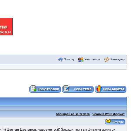
Помощ
Участници
Календар
Абонирай се за темата
|
Свали в Word формат
н;))) Цветан Цветанов, навремето;))) Заради тоз тъп физкултурник си