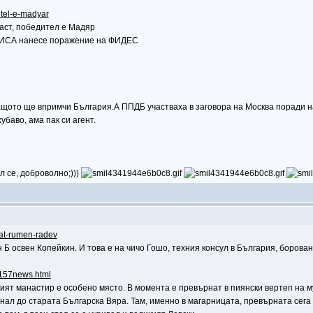
itel-e-madyar
аст, победител е Мадяр
ТИСА нанесе поражение на ФИДЕС
защото ще впримчи България.А ППДБ участваха в заговора на Москва поради н
убаво, ама пак си агент.
л се, доброволно;)))
yat-rumen-radev
н Б освен Копейкин. И това е на чичо Гошо, техния консул в България, борова
66157news.html
ият манастир е особено място. В момента е превърнат в пиянски вертеп на му
нал до старата Българска Вяра. Там, именно в магарницата, превърната сега 