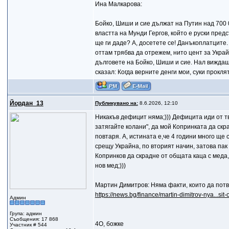
Ина Малкарова:
Бойко, Шиши и сие дължат на Путин над 700 0
властта на Мунди Гергов, който е руски пред
ще ги даде? А, досетете се! Данъкоплатците.
оттам трябва да отрежем, нито цент за Украйн
дълговете на Бойко, Шиши и сие. Нал виждаш к
сказал: Когда верните денги мои, суки проклятъе
Йордан_13
Публикувано на:
8.6.2026, 12:10
Никакъв дефицит няма;))) Дефицита иди от тва
затягайте колани", да мой Копринката да скра
повтаря. А, истината е,че 4 години много ще
срещу Украйна, по вторият начин, затова пак 
Копринков да скрадне от общата каца с меда,
нов мед;)))
Мартин Димитров: Няма факти, които да пот
https://news.bg/finance/martin-dimitrov-nya...sit-
Админ
Група: админ
Съобщения: 17 868
4О, божке
Участник # 544