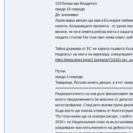
155Тенгри кан Владетел
преди 16 секунди
До: анонимен
Луков марш винаги ще има в България любима
напети, болшевиците проклети - от руски гне
висини, че не в земята робска клета е нашата
гнидите стъпчи! На този свет нема хомот, кой
Тайна държава от ЕС не хареса първата бълг
Надписът на нея е на кирилица, спекулациите
https://www.dnes.bg/a/1-bulgaria/724341-tay...ev
Путин
преди 3 секунди
Товарищи, Россию хочеть деньги, а етот заем
=====================================
Разрешителното за нов дълг финансовият ми
когато предложението бе внесено от депутат
катастрофално. След като всички групи декла
бъде взето ще поиска отмяна от Конституцио
"По този начин ще се осигури ресурс, с ко
2026 г. по Националния план за възстановяв
ускоряване при изпълнението на дейността и