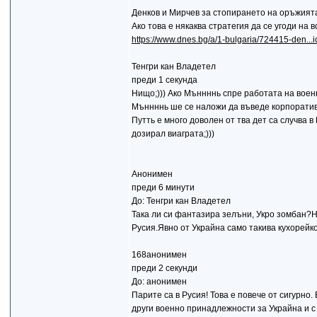
Денков и Мирчев за стопирането на оръжията
Ако това е някаква стратегия да се угоди на в
https://www.dnes.bg/a/1-bulgaria/724415-den...
Тенгри кан Владетел
преди 1 секунда
Нищо;))) Ако Мъннннь спре работата на вое
Мъннннь ше се наложи да въведе корпоративе
Путть е много доволен от тва дет са случва в
дозирал виаграта;)))
Анонимен
преди 6 минути
До: Тенгри кан Владетел
Така ли си фантазира зелъни, Укро зомбан?Н
Русия.Явно от Украйна само такива кухорейко
168анонимен
преди 2 секунди
До: анонимен
Парите са в Русия! Това е повече от сигурно
други военно принадлежности за Украйна и с 