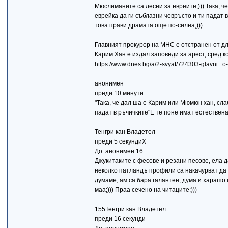
Мюслиманите са лесни за евреите;))) Така, ч
еврейка да ги съблазни чевръсто и ти падат в
това прави драмата още по-силна;)))
Главният прокурор на МНС е отстранен от д
Карим Хан е издал заповеди за арест, сред к
https://www.dnes.bg/a/2-svyat/724303-glavni...o
анонимен
преди 10 минути
"Така, че дал ша е Карим или Мюмюн хан, сла
падат в ръчичките"Е те поне имат естествена 
Тенгри кан Владетел
преди 5 секундиХ
До: анонимен 16
Джукитаките с фесове и резани песове, ела да
неколко патландъ профили са накачурват да я 
думаме, ам са бара галантен, дума и харашо и
маа;))) Праа сечено на читаците;)))
155Тенгри кан Владетел
преди 16 секунди