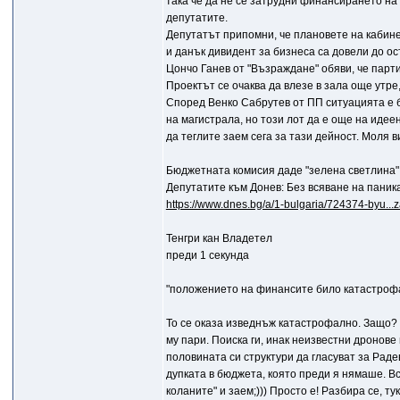
така че да не се затрудни финансирането на
депутатите.
Депутатът припомни, че плановете на кабинет
и данък дивидент за бизнеса са довели до ос
Цончо Ганев от "Възраждане" обяви, че парт
Проектът се очаква да влезе в зала още утре
Според Венко Сабрутев от ПП ситуацията е 
на магистрала, но този лот да е още на идее
да теглите заем сега за тази дейност. Моля 
Бюджетната комисия даде "зелена светлина":
Депутатите към Донев: Без всяване на паник
https://www.dnes.bg/a/1-bulgaria/724374-byu...
Тенгри кан Владетел
преди 1 секунда
"положението на финансите било катастроф
То се оказа изведнъж катастрофално. Защо? 
му пари. Поиска ги, инак неизвестни дронов
половината си структури да гласуват за Раде
дупката в бюджета, която преди я нямаше. Вс
коланите" и заем;))) Просто е! Разбира се, ту