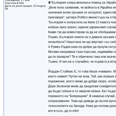
Съобщения: 17 868
⛔️”България спира военната помощ за Украй
Участник # 544
Дата на регистрация: 10-August
„Вече ясно заявихме, че войната в Украйна 
06
значение колко оръжия се натрупат, единств
преговори“, цитира Politico министъра на о
“България е изпратила на Киев 13 пакета по
избран през април, нарече украинския случай
Какво тук да коментирам за да не обобщавам
Първо, България никога не е давала оръжие 
печалбата? Наистина ли ще жертват със себе 
А Румен Радев нека по-добре да проучи ситуа
Москва направиха тази поръчка, надявайки с
да се провали? Тя е обречена така или иначе.
Тъжно. И хич не е случайно, че първата и вт
Йордан Стайков: Е, то това беше очаквано. 
които самият Путин не иска. Той, ако искаше
поражение, което може да дойде скоро, особ
Дори Зеленски може да предложи снабдителн
да бъдат ебани и то зверски ебани. Кат бъд
поркането на "Боярищник". В никакъв случай
споразумение. Това ще доведе до вълчи русоф
технологиите на Запада. Нека да ползва руски
кол в гъзъ, да го ебе!