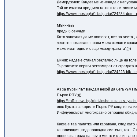
Демерджиев: Кандев ме изненада с напускане
Той не изложи пред мен мотивите си, заяви 
https://www.dnes.bg/a/1-bulgaria/724234-dem...
Мънннььь
преди 6 секунди
Като започнат да ме показват, все по-често ,
честото показване прави мъжа желан и красив;
мъже имат едно и също между краката";)))
Биков: Радев е станал рекламно лице на гол
Търговските вериги рекламират от сградата 
https://www.dnes.bg/a/1-bulgaria/724223-bik...l
Аз за първи път виждам некой да бега към Пър
Първо РПУ;)))
https://trafficnews.bg/krimi/tosho-kukata-s...yuc
ошо Куката се скрил в Първо РУ след гонка и
Инфлуенсърът многократно отправял обидни
Каква е таа палатка или каравана, след като 
канализация, водопроводна система, ток... Ст
пренос на града на друго място и съсипване 