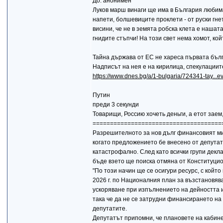
До: анонимен
Луков марш винаги ще има в България любима
напети, болшевиците проклети - от руски гне
висини, че не в земята робска клета е нашата
гнидите стъпчи! На този свет нема хомот, кой
Тайна държава от ЕС не хареса първата бълг
Надписът на нея е на кирилица, спекулациите
https://www.dnes.bg/a/1-bulgaria/724341-tay...ev
Путин
преди 3 секунди
Товарищи, Россию хочеть деньги, а етот заем
=====================================
Разрешителното за нов дълг финансовият ми
когато предложението бе внесено от депутат
катастрофално. След като всички групи декла
бъде взето ще поиска отмяна от Конституцио
"По този начин ще се осигури ресурс, с ко
2026 г. по Националния план за възстановяв
ускоряване при изпълнението на дейността и
така че да не се затрудни финансирането на
депутатите.
Депутатът припомни, че плановете на кабинет