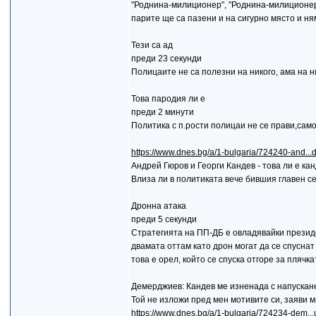
"Роднина-милиционер", "Роднина-милиционер"
парите ще са пазени и на сигурно място и ня
Тези са ад
преди 23 секунди
Полицаите не са полезни на никого, ама на н
Това пародия ли е
преди 2 минути
Политика с п.рости полицаи не се прави,сам
https://www.dnes.bg/a/1-bulgaria/724240-and..
Андрей Гюров и Георги Кандев - това ли е к
Влиза ли в политиката вече бившия главен с
Дронна атака
преди 5 секунди
Стратегията на ПП-ДБ е овладявайки президе
двамата оттам като дрон могат да се спуснат 
това е орел, който се спуска отгоре за плячкат
Демерджиев: Кандев ме изненада с напускане
Той не изложи пред мен мотивите си, заяви 
https://www.dnes.bg/a/1-bulgaria/724234-dem...