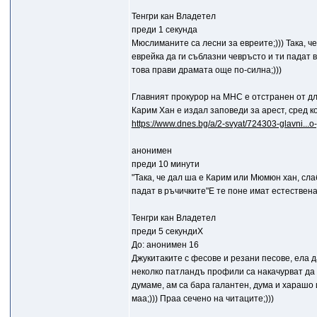
Тенгри кан Владетел
преди 1 секунда
Мюслиманите са лесни за евреите;))) Така, ч
еврейка да ги съблазни чевръсто и ти падат в
това прави драмата още по-силна;)))
Главният прокурор на МНС е отстранен от д
Карим Хан е издал заповеди за арест, сред к
https://www.dnes.bg/a/2-svyat/724303-glavni...o
анонимен
преди 10 минути
"Така, че дал ша е Карим или Мюмюн хан, сла
падат в ръчичките"Е те поне имат естествена 
Тенгри кан Владетел
преди 5 секундиХ
До: анонимен 16
Джукитаките с фесове и резани песове, ела да
неколко патландъ профили са накачурват да я 
думаме, ам са бара галантен, дума и харашо и
маа;))) Праа сечено на читаците;)))