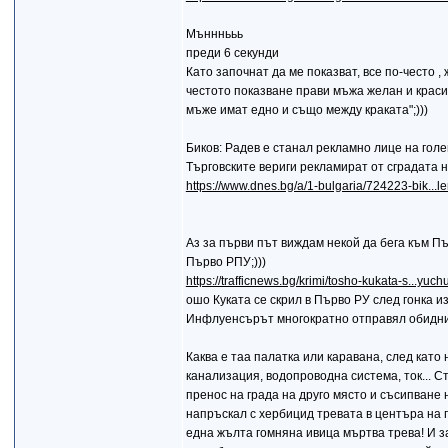
Мънннььь
преди 6 секунди
Като започнат да ме показват, все по-често ,
честото показване прави мъжа желан и красив;
мъже имат едно и също между краката";)))
Биков: Радев е станал рекламно лице на гол
Търговските вериги рекламират от сградата 
https://www.dnes.bg/a/1-bulgaria/724223-bik...l
Аз за първи път виждам некой да бега към Пър
Първо РПУ;)))
https://trafficnews.bg/krimi/tosho-kukata-s...yuc
ошо Куката се скрил в Първо РУ след гонка и
Инфлуенсърът многократно отправял обидни
Каква е таа палатка или каравана, след като 
канализация, водопроводна система, ток... Ст
пренос на града на друго място и съсипване 
напръскал с хербицид тревата в центъра на п
една жълта гомняна ивица мъртва трева! И за