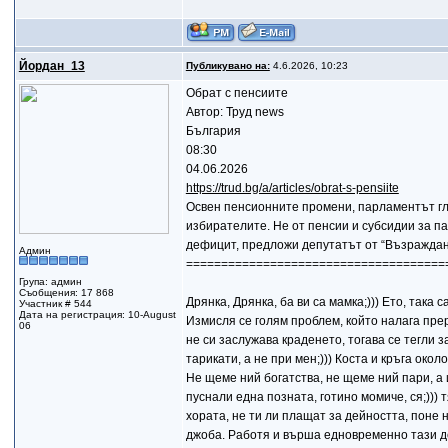
Йордан_13
Публикувано на:
4.6.2026, 10:23
Обрат с пенсиите
Автор: Труд news
България
08:30
04.06.2026
https://trud.bg/a/articles/obrat-s-pensiite
Освен пенсионните промени, парламентът гла
избирателите. Не от пенсии и субсидии за па
дефицит, предложи депутатът от “Възраждан
Админ
=====================================
Група: админ
Съобщения: 17 868
Дрянка, Дрянка, ба ви са мамка;))) Ето, така
Участник # 544
Дата на регистрация: 10-August
Измисля се голям проблем, който налага прер
06
не си заслужава краденето, тогава се тегли 
тарикати, а не при мен;))) Коста и кръга око
Не щеме ний богатства, не щеме ний пари, а и
пуснали една позната, готино момиче, ся;))) т
хората, не ти ли плащат за дейността, поне 
джоба. Работя и върша едновременно тази дейн