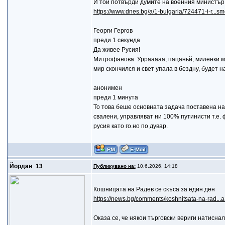
И той потвърди думите на военния министър
https://www.dnes.bg/a/1-bulgaria/724471-i-r...s
Георги Гергов
преди 1 секунда
Да живее Русия!
Митрофанова: Уррааааа, пацаньй, миленки мои
мир скончился и свет упала в бездну, будет 
анонимен
преди 1 минута
То това беше основната задача поставена на
свалени, управляват ни 100% путинисти т.е. 
русия като го.но по дувар.
Йордан_13
Публикувано на:
10.6.2026, 14:18
Кошницата на Радев се скъса за един ден
https://news.bg/comments/koshnitsata-na-rad...a
Оказа се, че някои търговски вериги натисна