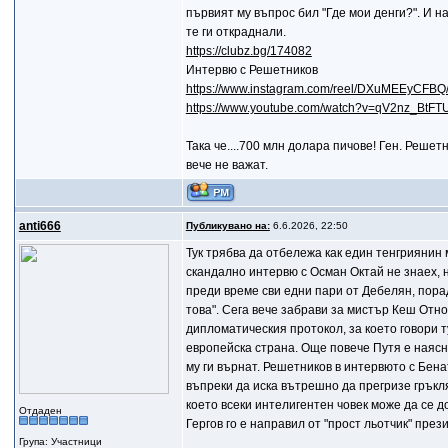
първият му въпрос бил "Где мои денги?". И н
те ги откраднали.
https://clubz.bg/174082
Интервю с Решетников
https://www.instagram.com/reel/DXuMEEyCFBQ
https://www.youtube.com/watch?v=qV2nz_BtFT
Така че....700 млн долара пичове! Ген. Решет
вече не важат.
anti666
Публикувано на:
6.6.2026, 22:50
Тук трябва да отбележа как един тенгриянин
скандално интервю с Осман Октай не знаех, н
преди време сви едни пари от Дебелян, пора
това". Сега вече забрави за мистър Кеш Отн
дипломатическия протокол, за което говори 
европейска страна. Още повече Путя е наясно
му ги върнат. Решетников в интервюто с Бена
въпреки да иска вътрешно да прегризе гръкл
което всеки интелигентен човек може да се д
Отдаден
Гергов го е направил от "прост льотчик" през
Група: Участници