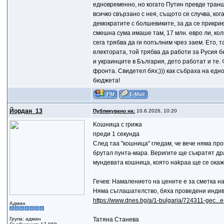
едновременно, но когато Путин превде транш
всичко свързано с нея, същото се случва, ко
демократите с болшевиките, за да се прикри
смешна сума имаше там, 17 млн. евро ли, кол
сега трябва да ги попълним чрез заем. Ето, 
електората, той трябва да работи за Русия бе
и украинците в България, дето работат и те. 
фронта. Свидетел бях;))) как събраха на едн
бюджета!
Йордан_13
Публикувано на:
10.6.2026, 10:20
Koшница с грижа
преди 1 секунда
След таа "кошница" гледам, че вече няма пром
брутал пунта-мара. Веригите ще съкратят д
мундевата кошница, която наkраа ще се окаж
Гечев: Намалението на цените е за сметка на
Няма съглашателство, бяха проведени индив
https://www.dnes.bg/a/1-bulgaria/724311-gec...
Админ
Група: админ
Татяна Станева