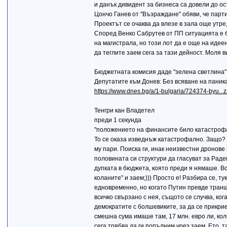
и данък дивидент за бизнеса са довели до ос
Цончо Ганев от "Възраждане" обяви, че парт
Проектът се очаква да влезе в зала още утре
Според Венко Сабрутев от ПП ситуацията е 
на магистрала, но този лот да е още на идее
да теглите заем сега за тази дейност. Моля 
Бюджетната комисия даде "зелена светлина":
Депутатите към Донев: Без всяване на паник
https://www.dnes.bg/a/1-bulgaria/724374-byu...
Тенгри кан Владетел
преди 1 секунда
"положението на финансите било катастроф
То се оказа изведнъж катастрофално. Защо? 
му пари. Поиска ги, инак неизвестни дронов
половината си структури да гласуват за Раде
дупката в бюджета, която преди я нямаше. Вс
коланите" и заем;))) Просто е! Разбира се, ту
едновременно, но когато Путин превде транш
всичко свързано с нея, същото се случва, ко
демократите с болшевиките, за да се прикри
смешна сума имаше там, 17 млн. евро ли, кол
сега трябва да ги попълним чрез заем. Ето, 