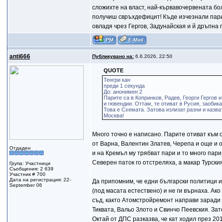
сложихте на власт, най-кървавочервената бол
получиш свръхдефицит! Къде изчезнали парите
овладя чрез Гергов, Задунайская и й дръпна 
anti666
Публикувано на:
6.6.2026, 22:50
QUOTE
Тенгри кан
преди 1 секунда
До: анонимен 2
Парите са в Копринков, Радев, Георги Герго
и гювендии. Оттам, те отиват в Русия, заобик
Това е Схемата. Затова излизат разни и казват
Москва!
Много точно е написано. Парите отиват към 
от Варна, Валентин Златев, Черепа и още и о
Отдаден
и на Кремъл му трябват пари и то много пари
Северен паток го отстреляха, а макар Турския
Група: Участници
Съобщения: 2 639
Участник # 700
Дата на регистрация: 22-
Да припомним, че едни български политици и
September 06
(под масата естествено) и не ги върнаха. А
съд, както Атомстройремонт направи заради р
Тиквата, Вальо Злото и Свинчо Пеевския. Зат
Октай от ДПС разказва, че кат ходил през 201