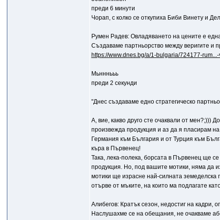
преди 6 минути
Чорап, с колко се откупиха Биби Винету и Де
Румен Радев: Овладяването на цените е едн
Създаваме партньорство между веригите и п
https://www.dnes.bg/a/1-bulgaria/724177-rum...-
Mьнннььь
преди 2 секунди
"Днес създаваме едно стратегическо партньо
А, вие, какво друго сте очаквали от мен?;)))
произвежда продукция и аз да я пласирам на 
Германия към България и от Турция към Бълга
къра в Първенец!
Така, лека-полека, борсата в Първенец ще се
продукция. Но, под вашите мотики, няма да и
мотики ще израсне най-силната земеделска 
отърве от мъките, на които ма подлагате като
Алибегов: Кратък сезон, недостиг на кадри, 
Наслушахме се на обещания, не очакваме а