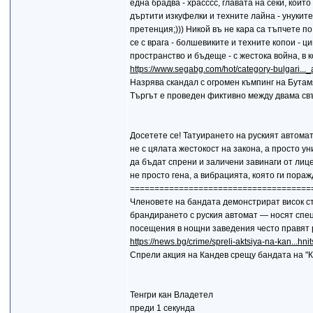
една брадва - храсссс, главата на секи, койт
дъртити изкуфелки и техните лайна - унуките
претенция;))) Никой въ не кара са тъпчете п
се с врага - болшевиките и техните копои - ц
пространство и бъдеще - с жестока война, в 
https://www.segabg.com/hot/category-bulgari..
Назрява скандал с огромен къмпинг на Бута
Търгът е проведен фиктивно между двама св
Досетете се! Татуирането на руският автома
не с цялата жестокост на закона, а просто у
да бъдат спрени и заличени завинаги от лицет
не просто гена, а вибрацията, която ги пораж
=====================================
Членовете на бандата демонстрират висок ст
брандирането с руския автомат — носят спец
посещения в нощни заведения често правят 
https://news.bg/crime/spreli-aktsiya-na-kan...hnit
Спрели акция на Кандев срещу бандата на "
Тенгри кан Владетел
преди 1 секунда