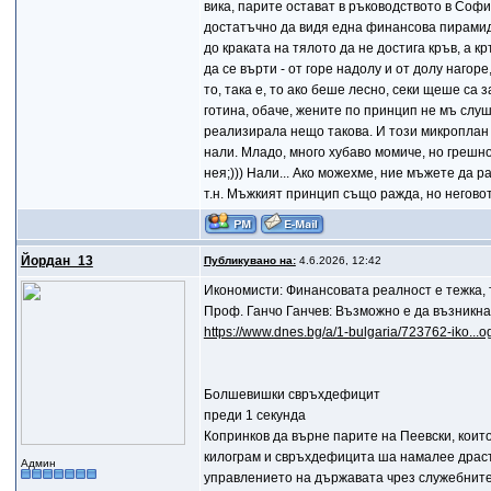
вика, парите остават в ръководството в Софи
достатъчно да видя една финансова пирамид
до краката на тялото да не достига кръв, а к
да се върти - от горе надолу и от долу нагор
то, така е, то ако беше лесно, секи щеше са 
готина, обаче, жените по принцип не мъ слу
реализирала нещо такова. И този микроплан е
нали. Младо, много хубаво момиче, но грешно
нея;))) Нали... Ако можехме, ние мъжете да 
т.н. Мъжкият принцип също ражда, но негово
Йордан_13
Публикувано на:
4.6.2026, 12:42
Икономисти: Финансовата реалност е тежка, 
Проф. Ганчо Ганчев: Възможно е да възникна
https://www.dnes.bg/a/1-bulgaria/723762-iko...og
Болшевишки свръхдефицит
преди 1 секунда
Копринков да върне парите на Пеевски, които
килограм и свръхдефицита ша намалее драсти
Админ
управлението на държавата чрез служебните