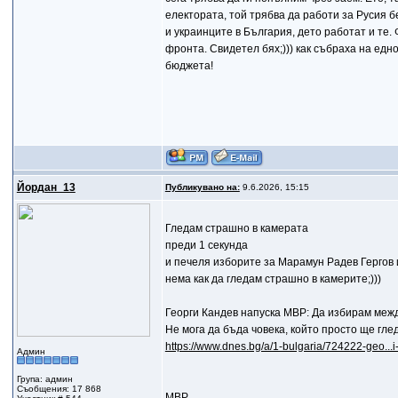
електората, той трябва да работи за Русия бе
и украинците в България, дето работат и те. 
фронта. Свидетел бях;))) как събраха на едн
бюджета!
Йордан_13
Публикувано на:
9.6.2026, 15:15
Гледам страшно в камерата
преди 1 секунда
и печеля изборите за Марамун Радев Гергов и
нема как да гледам страшно в камерите;)))
Георги Кандев напуска МВР: Да избирам меж
Не мога да бъда човека, който просто ще гле
https://www.dnes.bg/a/1-bulgaria/724222-geo..
Админ
Група: админ
Съобщения: 17 868
МВР