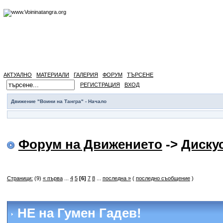
АКТУАЛНО
МАТЕРИАЛИ
ГАЛЕРИЯ
ФОРУМ
ТЪРСЕНЕ
РЕГИСТРАЦИЯ
ВХОД
Движение "Воини на Тангра" - Начало
Форум на Движението
->
Диску
Страници:
(9)
« първа
...
4
5
[6]
7
8
...
последна »
(
последно съобщение
)
НЕ на Гумен Гадев!