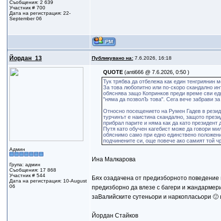
Съобщения: 2 639
Участник # 700
Дата на регистрация: 22-
September 06
Йордан_13
Публикувано на:
7.6.2026, 16:18
QUOTE
(anti666 @ 7.6.2026, 0:50 )
Тук трябва да отбележа как един тенгриянин 
За това любопитно или по-скоро скандално инт
обяснява защо Копринков преди време сви едн
"няма да позволЪ това". Сега вече забрави з
Относно посещението на Румен Гадев в резиде
турчинът е наистина скандално, защото прези
прибрал парите и няма как да като президент 
Путя като обучен кагебист може да говори мил
обяснимо само при едно единствено положение
подчинените си, още повече ако самият той чр
Админ
Ина Малкарова
Група: админ
Съобщения: 17 868
Участник # 544
Бях озадачена от предизборното поведение на 
Дата на регистрация: 10-August
06
предизборно да влезе с багери и жандармери
заВалийските сутеньори и наркопласьори 🙂 щ
Йордан Стайков