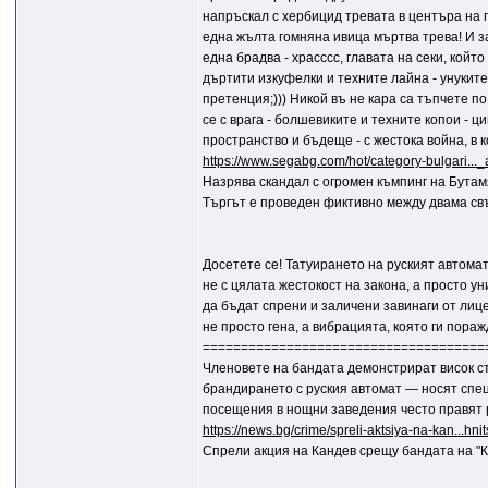
напръскал с хербицид тревата в центъра на п
една жълта гомняна ивица мъртва трева! И за
една брадва - храсссс, главата на секи, койт
дъртити изкуфелки и техните лайна - унуките
претенция;))) Никой въ не кара са тъпчете п
се с врага - болшевиките и техните копои - ц
пространство и бъдеще - с жестока война, в 
https://www.segabg.com/hot/category-bulgari..
Назрява скандал с огромен къмпинг на Бута
Търгът е проведен фиктивно между двама св
Досетете се! Татуирането на руският автома
не с цялата жестокост на закона, а просто у
да бъдат спрени и заличени завинаги от лицет
не просто гена, а вибрацията, която ги пораж
=====================================
Членовете на бандата демонстрират висок ст
брандирането с руския автомат — носят спец
посещения в нощни заведения често правят 
https://news.bg/crime/spreli-aktsiya-na-kan...hnit
Спрели акция на Кандев срещу бандата на "