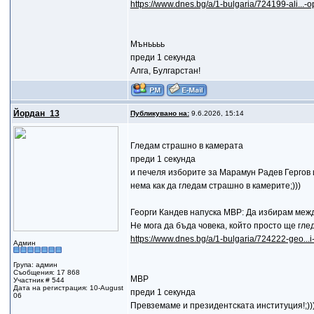
https://www.dnes.bg/a/1-bulgaria/724199-ali...-
Мъньььь
преди 1 секунда
Алга, Булгарстан!
Йордан_13
Публикувано на:
9.6.2026, 15:14
Гледам страшно в камерата
преди 1 секунда
и печеля изборите за Марамун Радев Гергов и
нема как да гледам страшно в камерите;)))
Георги Кандев напуска МВР: Да избирам меж
Не мога да бъда човека, който просто ще гле
https://www.dnes.bg/a/1-bulgaria/724222-geo..
Админ
Група: админ
Съобщения: 17 868
МВР
Участник # 544
Дата на регистрация: 10-August
преди 1 секунда
06
Превземаме и президентската институция!;)))