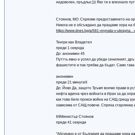
недоволен, пръдльо;))) Яко ти е влезнало пу
Стоянов, МО: Спряхме предоставянето на ор
Никога не е обсъждано да пращаме хора на 
https://www.dnes.bg/a/581-voynata-v-ukrayna...
Тенгри кан Владетел
преди 1 секунда
До: анонимен 45
Путтть явно е успял да убеди сенилният, др
фашистите и пак трябва да бъдат. Само така
анонимен
преди 21 минутиХ
До: Йово Да, защото Тръмп всичко прави в ус
нефта вдигна чрез войната в Иран за да опр
как това било прокси война на САЩ срещу рус
зависима от САЩ повече. Спряха старлинка и
69Министър Стоянов
преди 41 секунди
"Абсурдно е от България да пращаме хора на 