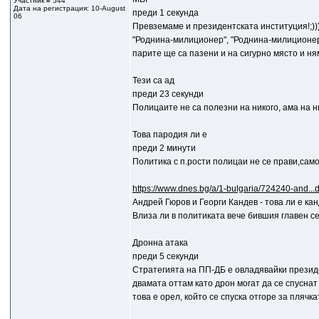
Участник # 544
Дата на регистрация: 10-August
преди 1 секунда
06
Превземаме и президентската институция!;)))
"Роднина-милиционер", "Роднина-милиционер"
парите ще са пазени и на сигурно място и ня
Тези са ад
преди 23 секунди
Полицаите не са полезни на никого, ама на н
Това пародия ли е
преди 2 минути
Политика с п.рости полицаи не се прави,сам
https://www.dnes.bg/a/1-bulgaria/724240-and..
Андрей Гюров и Георги Кандев - това ли е к
Влиза ли в политиката вече бившия главен с
Дронна атака
преди 5 секунди
Стратегията на ПП-ДБ е овладявайки президе
двамата оттам като дрон могат да се спуснат 
това е орел, който се спуска отгоре за плячкат