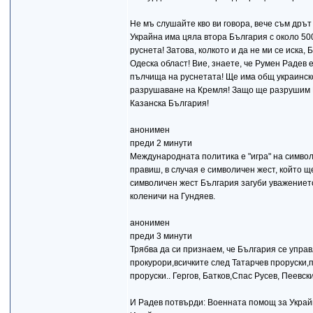
Не мъ слушайте кво ви говора, вече съм дрът 
Украйна има цяла втора България с около 50
руснета! Затова, колкото и да не ми се иска
Одеска област! Вие, знаете, че Румен Радев 
пълчища на руснетата! Ще има общ украинско
разрушаване на Кремля! Защо ще разрушим 
Казанска България!
анонимен
преди 2 минути
Международната политика е "игра" на символи
правиш, в случая е символичен жест, който 
символичен жест България загуби уважението
коленичи на Гундяев.
анонимен
преди 3 минути
Трябва да си признаем, че България се упра
прокурори,всичките след Татарчев проруски,
проруски.. Гергов, Батков,Спас Русев, Пеевски
И Радев потвърди: Военната помощ за Украй