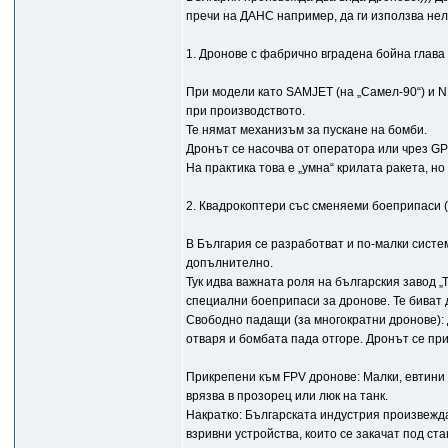
пречи на ДАНС например, да ги използва нел
1. Дронове с фабрично вградена бойна глава
При модели като SAMJET (на „Самел-90“) и N
при производството.
Те нямат механизъм за пускане на бомби.
Дронът се насочва от оператора или чрез GPS
На практика това е „умна“ крилата ракета, но
2. Квадрокоптери със сменяеми боеприпаси 
В България се разработват и по-малки систе
допълнително.
Тук идва важната роля на българския завод „
специални боеприпаси за дронове. Те биват 
Свободно падащи (за многократни дронове): 
отваря и бомбата пада отгоре. Дронът се при
Прикрепени към FPV дронове: Малки, евтини
врязва в прозорец или люк на танк.
Накратко: Българската индустрия произвежда
взривни устройства, които се закачат под ст