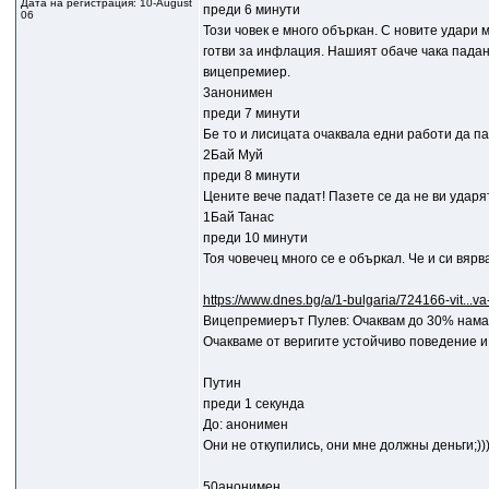
Дата на регистрация: 10-August
преди 6 минути
06
Този човек е много объркан. С новите удари 
готви за инфлация. Нашият обаче чака падан
вицепремиер.
3анонимен
преди 7 минути
Бе то и лисицата очаквала едни работи да па
2Бай Муй
преди 8 минути
Цените вече падат! Пазете се да не ви ударя
1Бай Танас
преди 10 минути
Тоя човечец много се е объркал. Че и си вяр
https://www.dnes.bg/a/1-bulgaria/724166-vit...
Вицепремиерът Пулев: Очаквам до 30% нама
Очакваме от веригите устойчиво поведение и
Путин
преди 1 секунда
До: анонимен
Они не откупились, они мне должны деньги;))
50анонимен