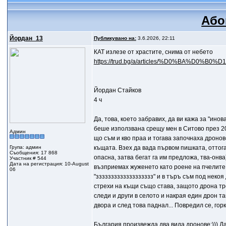
Або
Йордан_13
Публикувано на:
3.6.2026, 22:11
КАТ излезе от храстите, снима от небето
https://trud.bg/a/articles/%D0%BA%D0%B
Йордан Стайков
4 ч
Да, това, което забравих, да ви кажа за "ино
беше използвана срещу мен в Ситово през 2020 
Админ
що съм и кво праа и тогава започнаха дронове
Група: админ
къщата. Взех да вада първом пишката, оттогав
Съобщения: 17 868
опасна, затва бегат га им предложа, тва-онва
Участник # 544
Дата на регистрация: 10-August
възприемах жуженето като роене на пчелите и 
06
"ззззззззззззззззззз" и в търъ съм под некоя
стрехи на къщи също става, защото дрона тр
следи и други в селото и накрая един дрон т
двора и след това паднал... Повредил се, горк
България произвежда два вида дронове:))) Да