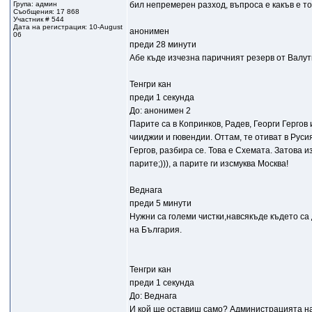
Група: админ
бил непремерен разход, въпроса е какъв е то
Съобщения: 17 868
Участник # 544
Дата на регистрация: 10-August
анонимен
06
преди 28 минути
Абе къде изчезна паричният резерв от Валу
Тенгри кан
преди 1 секунда
До: анонимен 2
Парите са в Копринков, Радев, Георги Герго
чииджии и гювендии. Оттам, те отиват в Руси
Гергов, разбира се. Това е Схемата. Затова и
парите;))), а парите ги изсмуква Москва!
Веднага
преди 5 минути
Нужни са големи чистки,навсякъде където са
на България.
Тенгри кан
преди 1 секунда
До: Веднага
И кой ще оставиш само? Администрацията на 