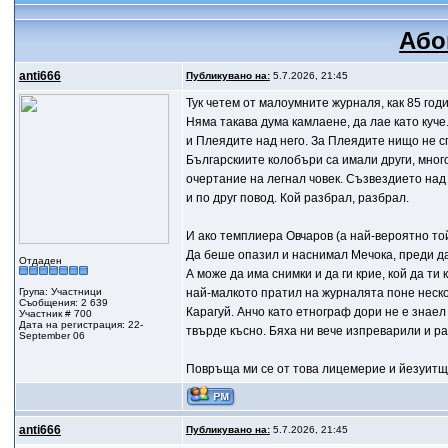
Або
anti666
Публикувано на:
5.7.2026, 21:45
Тук четем от малоумните журналя, как 85 го
Няма такава дума камлаене, да лае като куч
и Плеядите над него. За Плеядите нищо не с
Българскиите колобъри са имали други, много
очертание на легнал човек. Съзвездието над 
и по друг повод. Кой разбрал, разбрал.
И ако темплиера Овчаров (а най-вероятно той
Да беше опазил и наснимал Мечока, преди да
Отдаден
А може да има снимки и да ги крие, кой да ти
Група: Участници
най-малкото пратил на журналята поне неско
Съобщения: 2 639
Карагуй. Анчо като етнограф дори не е знаел 
Участник # 700
Дата на регистрация: 22-
твърде късно. Бяха ни вече изпреварили и ра
September 06
Повръща ми се от това лицемерие и йезуитщ
anti666
Публикувано на:
5.7.2026, 21:45