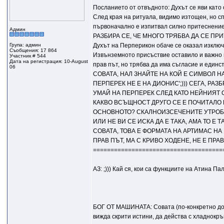
Посланието от отвъдното: Духът се яви като 
След края на ритуала, видимо изтощен, но сп
първоначално е изпитвал силно притеснение
Админ
РАЗБИРА СЕ, ЧЕ МНОГО ТРЯБВА ДА СЕ ПРИ
Група: админ
Духът на Перперикон обаче се оказал изключ
Съобщения: 17 864
Извънземното присъствие оставило и важно 
Участник # 544
Дата на регистрация: 10-August
прав път, но трябва да има съгласие и единст
06
СОВАТА, НАЛ ЗНАЙТЕ НА КОЙ Е СИМВОЛ НА
ПЕРПЕРЕК НЕ Е НА ДИОНИС';))) СЕГА, РАЗБ
УМАЙ НА ПЕРПЕРЕК СЛЕД КАТО НЕЙНИЯТ ОБ
КАКВО ВСЪЩНОСТ ДРУГО СЕ Е ПОЧИТАЛО В
ОСНОВНОТО? СКАЛНОИЗСЕЧЕНИТЕ УТРОБИ;)
ИЛИ НЕ ВИ СЕ ИСКА ДА Е ТАКА, АМА ТО Е Т
СОВАТА, ТОВА Е ФОРМАТА НА АРТИМАС НА 
ПРАВ ПЪТ, МА С КРИВО ХОДЕНЕ, НЕ Е ПРАВ 
=====================================
АЗ: ;))) Кай ся, кои са функциите на Атина 
БОГ ОТ МАШИНАТА: Совата (по-конкретно дом
вижда скрити истини, да действа с хладнокръ