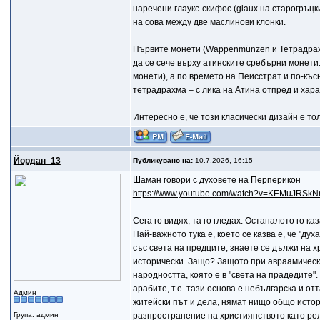
наречени глаукс-скифос (glaux на старогръцк
на сова между две маслинови клонки.
Първите монети (Wappenmünzen и Тетрадрахми)
да се сече върху атинските сребърни монети
монети), а по времето на Пеисстрат и по-къс
тетрадрахма – с лика на Атина отпред и хара
Интересно е, че този класически дизайн е то
Йордан_13
Публикувано на:
10.7.2026, 16:15
Шаман говори с духовете на Перперикон
https://www.youtube.com/watch?v=KEMuJRSk
Сега го видях, та го гледах. Останалото го каз
Най-важното тука е, което се казва е, че "ду
със света на предците, знаете се дължи на х
исторически. Защо? Защото при авраамически
народността, която е в "света на прадедите".
арабите, т.е. тази основа е небългарска и о
Админ
житейски път и дела, нямат нищо общо истор
Група: админ
разпространение на християнството като рел