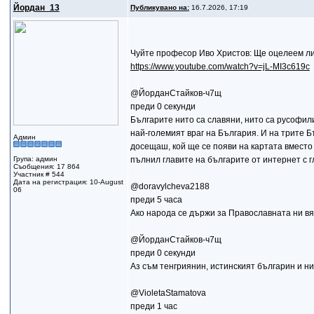
Йордан_13
Публикувано на:
16.7.2026, 17:19
Чуйте професор Иво Христов: Ще оцелеем ли
https://www.youtube.com/watch?v=jL-MI3c619c
@ЙорданСтайков-ч7щ
преди 0 секунди
Българите нито са славяни, нито са русофили
най-големият враг на България. И на трите Б
Админ
досещаш, кой ще се появи на картата вместо 
Група: админ
пълнил главите на българите от интернет с г
Съобщения: 17 864
Участник # 544
Дата на регистрация: 10-August
@doravylcheva2188
06
преди 5 часа
Ако народа се държи за Православната ни вяра
@ЙорданСтайков-ч7щ
преди 0 секунди
Аз съм тенгриянин, истинският българин и ни
@VioletaStamatova
преди 1 час