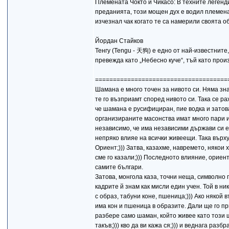
Племената Чокто и Чикасо: В техните легенди 
преданията, този мощен дух е водил племена
изчезнал чак когато те са намерили своята о
Йордан Стайков
Тенгу (Tengu - 天狗) е едно от най-известните
превежда като „Небесно куче“, тъй като произ
=====================================
Шамана е много точен за нивото си. Няма зна
те го възприамт според нивото си. Така се р
че шамана е русифициран, пие водка и затова
организираните масонства имат много пари и 
независимо, че има независими държави си е 
непряко влияе на всички живеещи. Така върху 
Ориент;))) Затва, казахме, навремето, някои 
сме го казали;))) Последното влияние, ориен
самите българи.
Затова, монгола каза, точни неща, символно г
кадрите й знам как мисли един учен. Той в ни
с образ, табуни коне, пшеница;))) Ако няко
има кон и пшеница в образите. Дали ще го пр
разбере само шаман, който живее като този ша
такъв;))) кво да ви кажа ся;))) и веднага раз