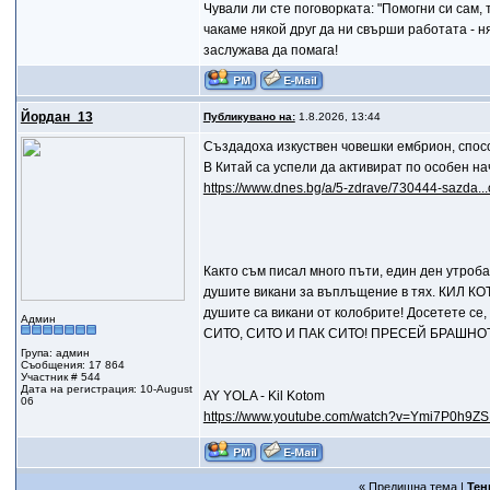
Чували ли сте поговорката: "Помогни си сам, т
чакаме някой друг да ни свърши работата - ня
заслужава да помага!
Йордан_13
Публикувано на:
1.8.2026, 13:44
Създадоха изкуствен човешки ембрион, спос
В Китай са успели да активират по особен н
https://www.dnes.bg/a/5-zdrave/730444-sazda...
Както съм писал много пъти, един ден утроб
душите викани за въплъщение в тях. КИЛ КОТО
душите са викани от колобрите! Досетете 
Админ
СИТО, СИТО И ПАК СИТО! ПРЕСЕЙ БРАШНО
Група: админ
Съобщения: 17 864
Участник # 544
Дата на регистрация: 10-August
AY YOLA - Kil Kotom
06
https://www.youtube.com/watch?v=Ymi7P0h9ZSI.
«
Предишна тема
|
Тен