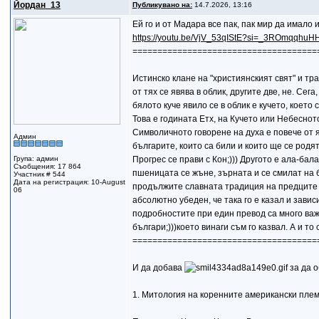
Йордан_13
Публикувано на:
14.7.2026, 13:16
Ей го и от Мадара все пак, пак мир да имало 
https://youtu.be/VjV_53qIStE?si=_3ROmqqhu
=====================================
Истинско клане на "християнският свят" и тр
от тях се явява в облик, другите две, не. Се
бялото куче явило се в облик е кучето, което
Това е годината Етх, на Кучето или Небеснот
Символичното говорене на духа е повече от ясн
Админ
българите, които са били и които ще се родя
Група: админ
Прогрес се прави с Кон;))) Другото е ала-бал
Съобщения: 17 864
пшеницата се жъне, зърната и се смилат на 
Участник # 544
Дата на регистрация: 10-August
продължите славната традиция на предците си
06
абсолютно убеден, че така го е казал и завис
подробностите при един превод са много важ
българи;)))което винаги съм го казвал. А и то 
=====================================
И да добава
за да о
1. Митология на коренните американски пле