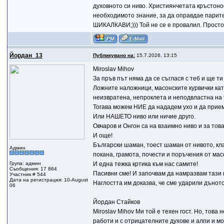
духовното си ниво. Християнчетата кръстонос
необходимото знание, за да оправдае пари
ШИКАЛКАВИ;))) Той не се е провалил. Просто 
Йордан_13
Публикувано на:
15.7.2026, 13:15
Miroslav Mihov
За пръв път няма да се съглася с теб и ще т
Ложните наложници, масонските курвички кат
неизвратена, непроклета и неподвластна на 
Тогава можем НИЕ да нададем ухо и да приеме
Или НАШЕТО ниво или ничие друго.
Овчаров и Онгон са на взаимно ниво и за това
И още!
Български шаман, тоест шаман от нивото, кл
Админ
покана, грамота, почести и поръчения от мас
Група: админ
И една тежка кртика към нас самите!
Съобщения: 17 864
Пасивни сме! И започвам да намразвам тази 
Участник # 544
Дата на регистрация: 10-August
Наглостта им доказва, че сме ударили дъното
06
Йордан Стайков
Miroslav Mihov Ми той е техен гост. Но, това 
работи и с отрицателните духове и алпи и мож