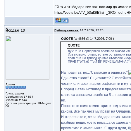
Ей го и от Мадара все пак, пак мир да имало 
https://youtu.be/VjV_53qIStE?si=_3ROmqqhu
Йордан_13
Публикувано на:
14.7.2026, 12:20
QUOTE
(anti666 @ 14.7.2026, 7:09 )
QUOTE
Духът на Перперикон обаче се оказал изк
Извънземното присъствие оставило и важ
прав път, но трябва да има съгласие и е
ПРАВ ПЪТ!;))) ТЪЙ ВИ РЕЧЕ ШАМАНА;)))
На прав път, но..."Съгласие и единство"
Единство с кого? С циганите? С копейкит
честни олигарси, наркотрафиканти и мутр
Админ
Според Натан Ротшилд и предсказанията 
Група: админ
които са запазили в себе си Българския 
Съобщения: 17 864
Участник # 544
ни.
Дата на регистрация: 10-August
Прочетете само коментарите под клипа в 
06
кански. Все пак чест му прави на Овчаров
Интересното е, че за Мадара няма никак
разбрал нещо, което няма да се хареса н
приключил с камленията. С други думи, Д