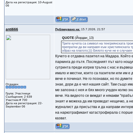
Дата на регистрация: 10-August
06
anti666
Публикувано на:
15.7.2026, 21:57
QUOTE
(Йордан_13)
Трите кучета са символ на тенгриянската трои
препратки да ви направя към християнската тр
образ на платото;))) Бялото куче не е случаен
Кучето е отдавна пазител на Мадара. Който е
паркинга до пътя. Последният път като нощу
сутринта преди изгрев тръгна с нас и вървеш
имало и местни, които са пазители или им е 
вече е починал. Не го познавах, но по думите
знае, дори да е чел нашия сайт. Там също и
Отдаден
ме запозна с нея и бях много учуден колко з
Група: Участници
вече. На видеото се виждат и някакви "прабъ
Съобщения: 2 639
Участник # 700
знаят и можеха да им преведат нещичко, а не
Дата на регистрация: 22-
September 06
журналист да присъства и да направи интерв
на наркотрафикант катастрофирала с поршето 
казват.