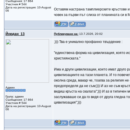
Съобщения: 17 864
Участник # 544
Дата на регистрация: 10-August
Оставям настрана тамплиерските кръстове и в
06
човек за първи път слиза от планината си в 
Йордан_13
Публикувано на:
13.7.2026, 20:02
;))) Тва е уникално профанно твърдение :
"единствена форма на цивилизация, която ис
християнската."
Има и други цивилизации, които имат друго р
цивилизациите на тази планета. И то повечет
околна среда, макар че, тоагва за религия не
предопределя да не съм;))) И аз не съм кръст
Админ
видиш кръста на скалата";))) И аз в типичен мо
Група: админ
заслужаваше си да го видя от друга гледна то
Съобщения: 17 864
цивилизация";)))
Участник # 544
Дата на регистрация: 10-August
06