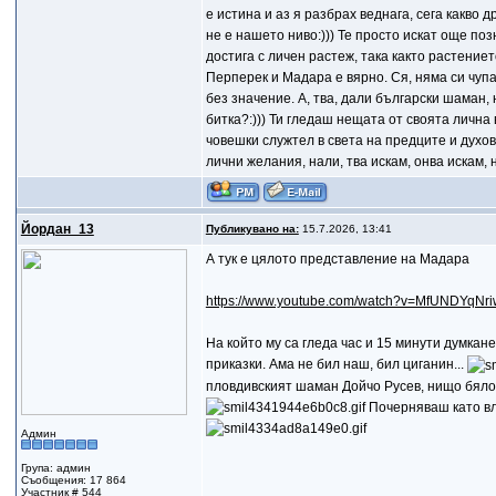
е истина и аз я разбрах веднага, сега какво д
не е нашето ниво:))) Те просто искат още поз
достига с личен растеж, така както растение
Перперек и Мадара е вярно. Ся, няма си чупа
без значение. А, тва, дали български шаман, не
битка?:))) Ти гледаш нещата от своята лична
човешки служтел в света на предците и духов
лични желания, нали, тва искам, онва искам, н
Йордан_13
Публикувано на:
15.7.2026, 13:41
А тук е цялото представление на Мадара
https://www.youtube.com/watch?v=MfUNDYqNri
На който му са гледа час и 15 минути думкан
приказки. Ама не бил наш, бил циганин...
пловдивският шаман Дойчо Русев, нищо бяло
Почерняваш като вл
Админ
Група: админ
Съобщения: 17 864
Участник # 544