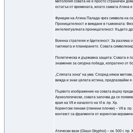
митология совата не е просто страничен до
остатък от времената, когато самата Атина 
Функции на Атина Палада чрез символа на с
Проницателност и виждане в тъмнината: Физи
интелектуалната проницателност. Където дру
Военна стратегия и бдителност: За разлика о
тактиката и планирането. Совата символизир
Политическа и държавна защита: Совата е паз
знамение за сигурна победа, изпратено от бо
„Сляпата зона“ на ума: Според някои митове,
вижда и знае цялата истина, предпазвайки я 
Първото изображение на совата върху пред
Археологически, совата започва да се появяв
края на VII и началото на VI в. пр. Хр.
Коринтски пинаки (глинени плочки) – VII в. п
контекст са фрагменти от коринтски керамични
Атически вази (Glaux-Skyphoi) – ок. 500 г. п