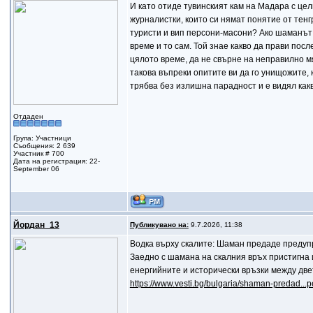
И като отиде тувинският кам на Мадара с це
журналистки, които си нямат понятие от тен
туристи и вип персони-масони? Ако шаманът 
време и то сам. Той знае какво да прави посл
цялото време, да не свърне на неправилно м
такова въпреки опитите ви да го унищожите, 
трябва без излишна парадност и е видял какво
Отдаден
Група: Участници
Съобщения: 2 639
Участник # 700
Дата на регистрация: 22-
September 06
Йордан_13
Публикувано на:
9.7.2026, 11:38
Водка върху скалите: Шаман предаде предуп
Заедно с шамана на скалния връх пристигна 
енергийните и исторически връзки между две
https://www.vesti.bg/bulgaria/shaman-predad...