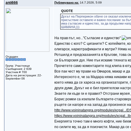
anti666
Публикувано на:
14.7.2026, 5:09
QUOTE
Духът на Перперикон обаче се оказал изключ
присъствие оставило и важно послание за бъл
има съгласие и единство, за да продължи на
ШАМАНА;)))
На прав път, но..."Съгласие и единство"
Единство с кого? С циганите? С копейките, к
олигарси, наркотрафиканти и мутри? Няма нач
Ротшилд и предсказанията в Кръгове, това см
Отдаден
си Българския дух. Ние пък искаме тяхната к
Прочетете само коментарите под клипа в ютуб
Група: Участници
Съобщения: 2 639
Все пак чест му прави на Овчаров, макар и д
Участник # 700
Дата на регистрация: 22-
Интересното е, че за Мадара няма никакви к
September 06
което няма да се хареса на организаторите, 
други думи, Духът не е бил приятелски настр
Знаете ли къде ги е правил? Отстрани музея
Борис ромеи са изклали българите-староверц
ръцете си нагоре и на запад да произнесе н
http://www.voininatangra.org/modules/xcgal.../
https://www.voininatangra.org/modules/xcgal..
Енергията точно там е много кофти, ние бихме
по силите му, за да я поизчисти. Макар д