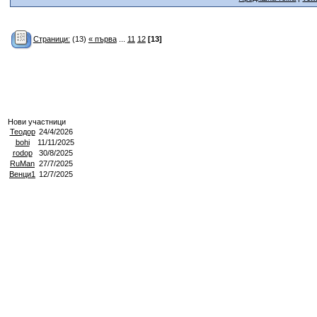
Страници:
(13)
« първа
...
11
12
[13]
Нови участници
Теодор
24/4/2026
bohi
11/11/2025
rodop
30/8/2025
RuMan
27/7/2025
Венци1
12/7/2025