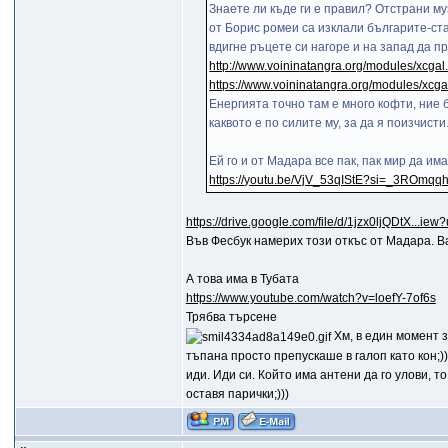
Знаете ли къде ги е правил? Отстрани м
от Борис ромеи са изклали българите-ста
вдигне ръцете си нагоре и на запад да п
http://www.voininatangra.org/modules/xcgal
https://www.voininatangra.org/modules/xcg
Енергията точно там е много кофти, ние б
каквото е по силите му, за да я поизч
Ей го и от Мадара все пак, пак мир да им
https://youtu.be/VjV_53qIStE?si=_3ROm
https://drive.google.com/file/d/1jzx0ljQDtX...ie
Във Фесбук намерих този откъс от Мадара. 
А това има в Тубата
https://www.youtube.com/watch?v=loefY-7of6s
Трябва търсене
Хм, в един момент з
тъпана просто препускаше в галоп като кон;)
иди. Иди си. Който има антени да го улови, т
оставя парички;)))