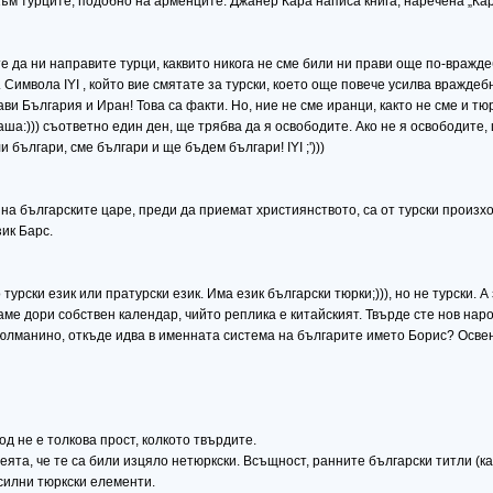
м турците, подобно на арменците. Джанер Кара написа книга, наречена „Каръ
 да ни направите турци, каквито никога не сме били ни прави още по-враждеб
 Символа IYI , който вие смятате за турски, което още повече усилва враждебн
и България и Иран! Това са факти. Но, ние не сме иранци, както не сме и тю
ша:))) съответно един ден, ще трябва да я освободите. Ако не я освободите, щ
 българи, сме българи и ще бъдем българи! IYI ;')))
а българските царе, преди да приемат християнството, са от турски произхо
зик Барс.
урски език или пратурски език. Има език български тюрки;))), но не турски. А
ме дори собствен календар, чийто реплика е китайският. Твърде сте нов народ,
юсюлманино, откъде идва в именната система на българите името Борис? Освен
не е толкова прост, колкото твърдите.
та, че те са били изцяло нетюркски. Всъщност, ранните български титли (кан
силни тюркски елементи.