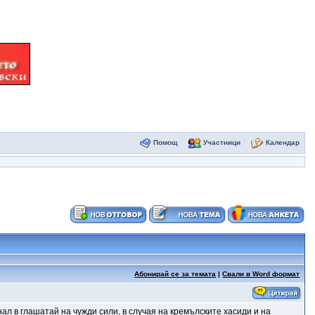
Помощ
Участници
Календар
Абонирай се за темата
|
Свали в Word формат
ал в глашатай на чужди сили, в случая на кремълските хасиди и на