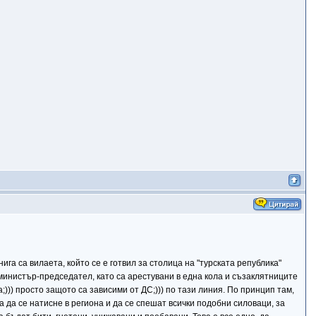
га са вилаета, който се е готвил за столица на "турската република"
 министър-председател, като са арестувани в една кола и съзаклятниците
))) просто защото са зависими от ДС;))) по тази линия. По принцип там,
 да се натисне в региона и да се спешат всички подобни силоваци, за