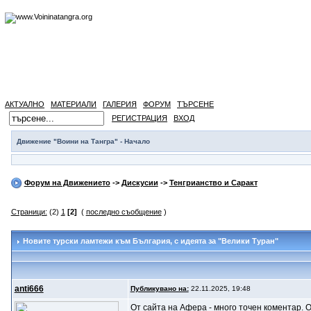
АКТУАЛНО
МАТЕРИАЛИ
ГАЛЕРИЯ
ФОРУМ
ТЪРСЕНЕ
РЕГИСТРАЦИЯ
ВХОД
Движение "Воини на Тангра" - Начало
Форум на Движението
->
Дискусии
->
Тенгрианство и Саракт
Страници:
(2)
1
[2]
(
последно съобщение
)
Новите турски ламтежи към България
, с идеята за "Велики Туран"
anti666
Публикувано на:
22.11.2025, 19:48
От сайта на Афера - много точен коментар. 