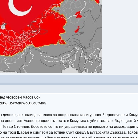
ед уговорен масов бой
c%d0%...b4%d0%b0%d0%bd/
о деяние, а е налице заплаха за националната сигурност. Черноочене и Комуни
 на днешният Асеновградски път, като в Комунига е убит тогава и бъдещият й
 Петър Стоянов. Досетете се, те ни управляваха по времето на демокрацията;
 на този Шабан е симптом за готвен бунт срещу Българската държава. Трябва