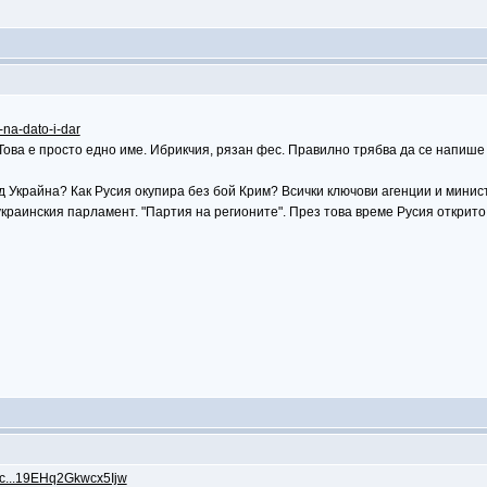
-na-dato-i-dar
Това е просто едно име. Ибрикчия, рязан фес. Правилно трябва да се напише 
д Украйна? Как Русия окупира без бой Крим? Всички ключови агенции и минис
краинския парламент. "Партия на регионите". През това време Русия открито 
c...19EHq2Gkwcx5Ijw