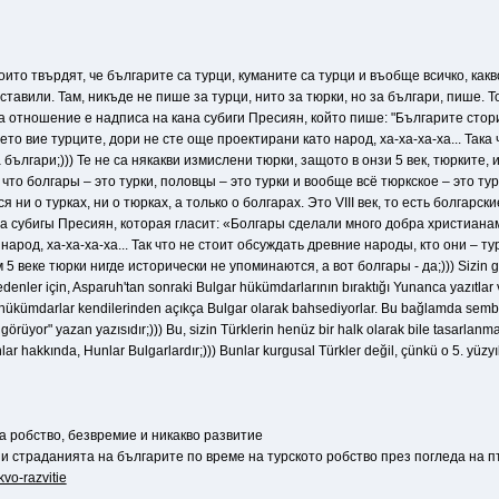
 които твърдят, че българите са турци, куманите са турци и въобще всичко, как
авили. Там, никъде не пише за турци, нито за тюрки, но за българи, пише. То
ва отношение е надписа на кана субиги Пресиян, който пише: "Българите сто
оето вие турците, дори не сте още проектирани като народ, ха-ха-ха-ха... Така
 българи;))) Те не са някакви измислени тюрки, защото в онзи 5 век, тюрките, и
, что болгары – это турки, половцы – это турки и вообще всё тюркское – это 
я ни о турках, ни о тюрках, а только о болгарах. Это VIII век, то есть болга
 субигы Пресиян, которая гласит: «Болгары сделали много добра христианам, 
арод, ха-ха-ха-ха... Так что не стоит обсуждать древние народы, кто они – турк
 веке тюрки нигде исторически не упоминаются, а вот болгары - да;))) Sizin gibi
denler için, Asparuh'tan sonraki Bulgar hükümdarlarının bıraktığı Yunanca yazıtlar
i hükümdarlar kendilerinden açıkça Bulgar olarak bahsediyorlar. Bu bağlamda sembolik
 görüyor" yazan yazısıdır;))) Bu, sizin Türklerin henüz bir halk olarak bile tasarlanm
lar hakkında, Hunlar Bulgarlardır;))) Bunlar kurgusal Türkler değil, çünkü o 5. yüzy
а робство, безвремие и никакво развитие
 и страданията на българите по време на турското робство през погледа на
kvo-razvitie