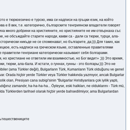
вото е тюркоезично е турско, има си надписи на гръцки език, на който
ва е 8 век, т.е. категорично, българските тенгриянски владетели говорят
риха много добрини на християните, но християните не им отвърнаха със
 че, не обсъждайте старите народи, какви са - дали са тюрки, турци, ала-
сторически никъде не се споменават, но българите, да;))) Для таких, как
турецкое, есть надписи на греческом языке, оставленные правителями
рские правители-тенгриане категорически называют себя болгарами.
но христиане не ответили им взаимностью, но Бог видит» ;))) Это время,
и, тюрки, ала-бала. И кстати, о гуннах, гунны - это болгары;))) Это не
ler (ama Türkler değil), Bulgarların Türk, Kumanların Türk olduğunu ve genel
 var. Orada hiçbir yerde Türkler veya Türkler hakkında yazmıyor, ancak Bulgarlar
 olan, Presiyan cana subigi'sinin "Bulgarlar Hıristiyanlara çok iyilik yaptı,
adığınız zamandır, ha-ha-ha-ha... Öyleyse, eski halkları, ne olduklarını - Türk mü,
ılda Türklerden tarihsel olarak hiçbir yerde bahsedilmiyor, ama Bulgarlardan
 пътешествениците