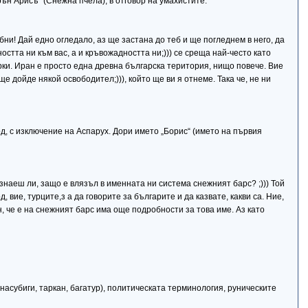
н Арисъ“ (Снежна пчела), в отговор на умахистите.
ни! Дай едно огледало, аз ще застана до теб и ще погледнем в него, да
остта ни към вас, а и кръвожадността ни;))) се среща най-често като
рки. Иран е просто една древна българска територия, нищо повече. Вие
е дойде някой освободител;))), който ще ви я отнеме. Така че, не ни
д, с изключение на Аспарух. Дори името „Борис“ (името на първия
 знаеш ли, защо е влязъл в именната ни система снежният барс? ;))) Той
 вие, турците,з а да говорите за българите и да казвате, какви са. Ние,
, че е на снежният барс има още подробности за това име. Аз като
асубиги, таркан, багатур), политическата терминология, руническите