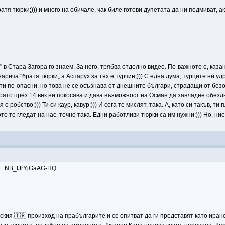
ратя тюрки;))) и много на обичале, чак биле готови дупетата да ни подмиват, ак
" в Стара Загора го знаем. За него, трябва отделно видео. По-важното е, ка
рича "братя тюрки„ а Аспарух за тях е турчин;))) С една дума, турците ни уд
пъти по-опасни, но това не се осъзнава от днешните българи, страдащи от бе
 която през 14 век ни покосява и дава възможност на Осман да завладее обез
 робство;))) Ти си каур, кавур;))) И сега те мислят, така. А, като си такъв,
то те гледат на нас, точно така. Едни работливи тюрки са им нужни;))) Но, ни
0...NB_lJrYjGaAG-HQ
рския 🇹🇷 произход на прабългарите и се опитват да ги представят като ира