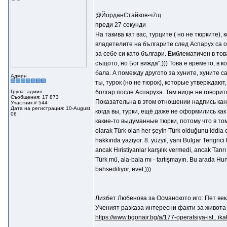
@ЙорданСтайков-ч7щ
преди 27 секунди
На такива кат вас, турците ( но не тюрките),
владетелите на българите след Аспарух са ост
за себе си като българи. Емблематичен в то
същото, но Бог вижда";))) Това е времето, в к
бала. А помежду другото за хуните, хуните са
Админ
ты, турок (но не тюрок), которые утверждают
Група: админ
болгар после Аспаруха. Там нигде не говоритс
Съобщения: 17 873
Показательна в этом отношении надпись кана
Участник # 544
Дата на регистрация: 10-August
когда вы, турки, ещё даже не оформились как н
06
какие-то выдуманные тюрки, потому что в том 5
olarak Türk olan her şeyin Türk olduğunu iddia e
hakkında yazıyor. 8. yüzyıl, yani Bulgar Tengric
ancak Hıristiyanlar karşılık vermedi, ancak Tanrı
Türk mü, ala-bala mı - tartışmayın. Bu arada Hun
bahsediliyor, evet;)))
Лизбет Любенова за Османското иго: Пет век
Ученият разказа интересни факти за живота
https://www.bgonair.bg/a/177-operatsiya-ist...ika