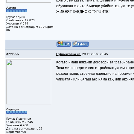
които съм казвал винаги: циганин и турчин не
обучаваш своите бъдещи убийци, как да те 
Админ
ЖИВЕЯТ ЗАЕДНО С ТУРЦИТЕ!
Група: админ
Съобщения: 17 873
Участник # 544
Дата на регистрация: 10-August
06
anti666
Публикувано на:
29.11.2025, 20:45
Когато имаш някакви договори за "разбиране 
Този милионерски син е трябвало да има пре
режеш глави, стреляш директно на поражение.
улицата - или бягаш ако няма как, или ако н
Отдаден
Група: Участници
Съобщения: 2 645
Участник # 700
Дата на регистрация: 22-
September 06