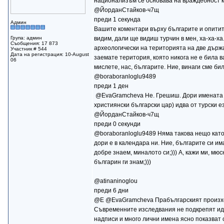
национализъм се основава на враждебност къ
@ЙорданСтайков-ч7щ
преди 1 секунда
Админ
Вашите коментари върху българите и опитите
Група: админ
видим, дали ще видиш турчин в мен, ха-ха-ха.
Съобщения: 17 873
археологически на територията на две държав
Участник # 544
Дата на регистрация: 10-August
заемате територия, която никога не е била ва
06
мислете, нас, българите. Ние, винаги сме били
@boraboranloglu9489
преди 1 ден
​ @EvaGramcheva Не. Грешиш. Дори имената н
християнски български цар) идва от турски е
@ЙорданСтайков-ч7щ
преди 0 секунди
@boraboranloglu9489 Няма такова нещо като т
дори е в календара ни. Ние, българите си има
добре знаем, миналото си;))) А, кажи ми, м
българин ги знам;)))
@atinaninoglou
преди 6 дни
@E @EvaGramcheva Прабългарският произход 
Съвременните изследвания не подкрепят идея
надписи и много лични имена ясно показват 