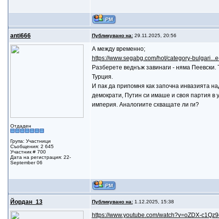
anti666
Публикувано на:
29.11.2025, 20:56
А между временно;
https://www.segabg.com/hot/category-bulgari...e
Разберете веднъж завинаги - няма Пеевски. 
Турция.
И пак да припомня как започна инвазията на
демократи, Путин си имаше и своя партия в у
империя. Аналогиите схващате ли ги?
Отдаден
Група: Участници
Съобщения: 2 645
Участник # 700
Дата на регистрация: 22-
September 06
Йордан_13
Публикувано на:
1.12.2025, 15:38
https://www.youtube.com/watch?v=oZDX-c1Qz9