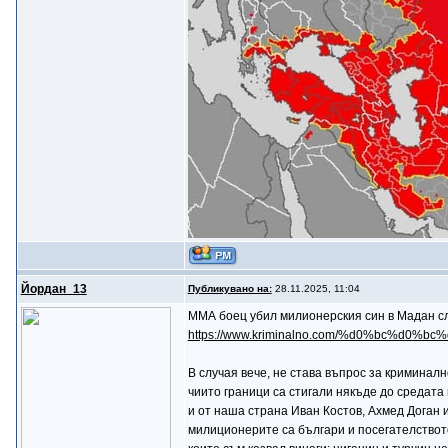
Йордан_13
Публикувано на:
28.11.2025, 11:04
ММА боец убил милионерския син в Мадан сл
https://www.kriminalno.com/%d0%bc%d0%b
В случая вече, не става въпрос за криминалн
чиито граници са стигали някъде до средата
и от наша страна Иван Костов, Ахмед Доган и
милиционерите са българи и посегателството