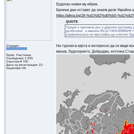
Ердоган новия му ибрик.
Броени дни остават да знаем дали Украйна щ
https://afera.bg/28-%d1%82%d0%b5-%d1%8
QUOTE
Турция е притаила дъх и доволно протрива 
дълбочина“, а именно ВЪЗСТАНОВЯВАНЕ 
управленската ни прослойка ще улеснят Ерд
На турската карта е интересно да се види к
Отдаден
масив, Лудогорието, Добруджа, източна Стар
Група: Участници
Съобщения: 2 645
Участник # 700
Дата на регистрация: 22-
September 06