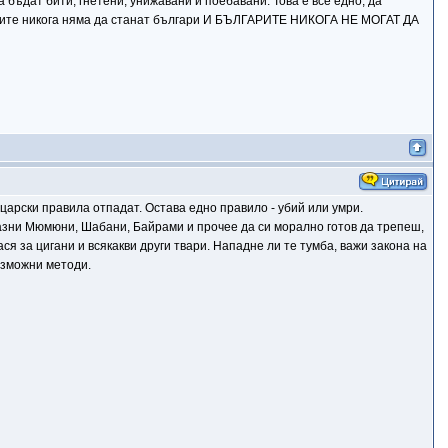
да бъдат бити, гнетени, унижавани и поебавани. Това е все едно, да
урците никога няма да станат българи И БЪЛГАРИТЕ НИКОГА НЕ МОГАТ ДА
ицарски правила отпадат. Остава едно правило - убий или умри.
 разни Мюмюни, Шабани, Байрами и прочее да си морално готов да трепеш,
ся за цигани и всякакви други твари. Нападне ли те тумба, важи закона на
възможни методи.