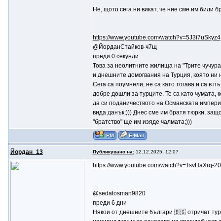
Не, щото сега ни викат, че ние сме им били б
https://www.youtube.com/watch?v=5J3i7uSkyz4
@ЙорданСтайков-ч7щ
преди 0 секунди
Това за неолитните жилища на "Трите чучура
и днешните домогвания на Турция, която ни на
Сега са поумнели, не са като тогава и са в 
добре дошли за турците. Те са като чумата,
да си поданичеството на Османската империя е
вида данък;))) Днес сме им братя тюрки, защо
"братство" ще им изяде чалмата;)))
Йордан_13
Публикувано на:
12.12.2025, 12:07
https://www.youtube.com/watch?v=TsvHaXrq-2
@sedatosman9820
преди 6 дни
Някои от днешните българи 🇧🇬 отричат ​​ту