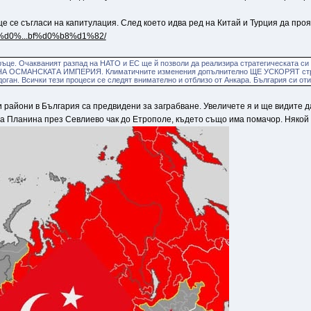
е се съгласи на капитулация. След което идва ред на Китай и Турция да проя
2%d0%...bf%d0%b8%d1%82/
ръце. Очакваният разпад на НАТО и ЕС ще й позволи да реализира стратегическата си 
НА ОСМАНСКАТА ИМПЕРИЯ. Климатичните изменения допълнително ЩЕ УСКОРЯТ ст
оган. Всички тези процеси се следят внимателно и отблизо от Анкара. България си оти
ои райони в България са предвидени за заграбване. Увеличете я и ще видите 
а Планина през Севлиево чак до Етрополе, където също има помачор. Някой 