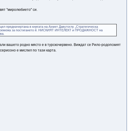
вят "миролюбието" си.
цел предначертана в книгата на Ахмет Давутоглу „Стратегическа
ремежа за постигането й. НИСКИЯТ ИНТЕЛЕКТ и ПРОДАЖНОСТ на
ва.
дали вашето родно място е в турскочервено. Виждат се Рило-родопският
сериозно е мислил по тази карта.