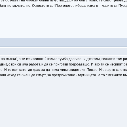
 се обучават на никакви бойни изкуства, дори на бой с тояга, те само трябва 
убият по-мъчително. Освестете се! Прогонете либерализма от главите си! Т
по мъжки", а ти се изсипят 2 коли с тумба дрогирани джагали, всякакви там р
двид с кой си има работа и да се приготви подобаващо. И ако ти се изсипят
 И то всичките, до крак, за да няма живи свидетели. Това е. И същото се отна
ямаш изход се биеш до смърт, за предпочитане - глутницата. И то с всякакви 