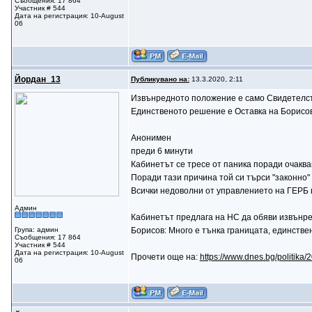
Съобщения: 17 864
Участник # 544
Дата на регистрация: 10-August
06
Йордан_13
Публикувано на:
13.3.2020, 2:11
Извънредното положение е само Свидетелство
Единственото решение е Оставка на Борисов 
Анонимен
преди 6 минути
Кабинетът се тресе от паника поради очаква
Поради тази причина той си търси "законно"
Всички недоволни от управлението на ГЕРБ щ
Админ
Кабинетът предлага на НС да обяви извънр
Група: админ
Борисов: Много е тънка границата, единстве
Съобщения: 17 864
Участник # 544
Дата на регистрация: 10-August
Прочети още на:
https://www.dnes.bg/politika
06