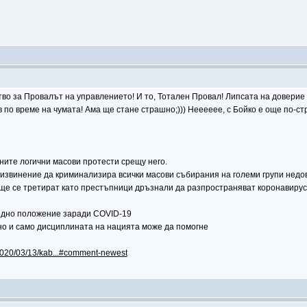
 за Провалът на управлението! И то, Тотален Провал! Липсата на доверие и
по време на чумата! Ама ще стане страшно;))) Нееееее, с Бойко е още по-ст
ните логични масови протести срещу него.
 извинение да криминализира всички масови събирания на големи групи недов
е се третират като престъпници дръзнали да разпространяват коронавируса 
едно положение заради COVID-19
но и само дисциплината на нацията може да помогне
/2020/03/13/kab...#comment-newest