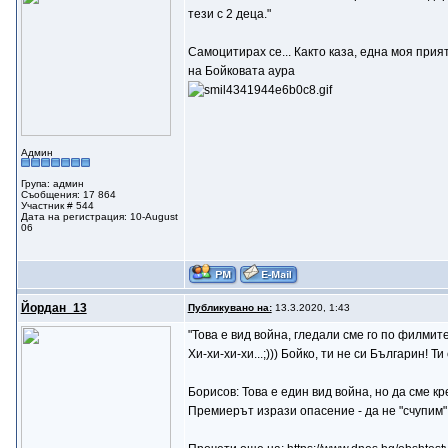
тези с 2 деца."
Самоцитирах се... Както каза, една моя прия
на Бойковата аура
Админ
Група: админ
Съобщения: 17 864
Участник # 544
Дата на регистрация: 10-August
06
Йордан_13
Публикувано на:
13.3.2020, 1:43
"Това е вид война, гледали сме го по филми
Хи-хи-хи-хи...;))) Бойко, ти не си Българин!
Борисов: Това е един вид война, но да сме кр
Премиерът изрази опасение - да не "счупим