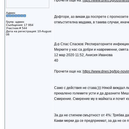
Прочети още на:
https://www.dnes.bg/obshtes
Админ
Дофторе, аз викам да поспрете с прогнозите 
Група: админ
отмъстителна мадама, в такива случаи, иначе
Съобщения: 17 864
Участник # 544
Дата на регистрация: 10-August
06
Д-р Спас Спасков: Респираторните инфекции
Мерките у нас са добри и навременни, смята
12 мар 2020 11:52, Анисия Иванова
40
Прочети още на:
https://www.dnes.bg/top-novi
Само с действия не става;))) Някой виждал л
прекалено големите усти и да дразните Мишка
Смирение. Смирение му е майката и почит къ
За да не стигнем смъртност от 4%: Трябва да
Какви мерки да се предприемат, за да не се 