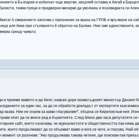
нението в България и избегнат още жертви, хвърляй оставка и бягай в Барцел
обалисти, тежки пуяци и придворни мисирки да уволниш и ясновидката си Ален
йката! А смирението започва с признание за краха на ГРОБ и връчване на саб
ница алп бика при стъпването й обратно на Балкан. Ние сме единствените, к
 мярка срещу чумата
и и приеме каквото и да било, накрая дори правосъдният министър Данаил К
седанието за един час, за да се обработи докладът от експертите към комиси
 да казва: Ние не знаем за какво гласувахме!", обърна се Кирилов към нея. 
рави опит да се внесе ред в бъркотията. След близо два часа депутатите се с
тарния сайт, което означава, че журналистите и обществеността пак няма да 
те, които продължават да се объркват какво и кога се чете, и гласува. Най-
ин момент се разгневи: "Ако продължава такова четене, ще поискам пак прекъ