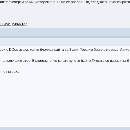
ните експерти за министерския гняв не се разбра. Но, след като неколкократ
..DIBzvc_jSk4R1eg
и с DDos атака, която блокира сайта за 3 дни. Това им беше отговора. А ние
а всеки диктатор. Въпросът е, че когато кучето (както Тиквата се изрази за б
н от страха.