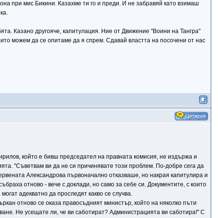
она при мис Бикини. Казахме ти го и преди. И не забравяй като взимаш
ка.
ята. Казано другояче, капитулация. Ние от Движение "Воини на Тангра"
оито можем да се опитаме да я спрем. Сдавай властта на посочени от нас
ирилов, който е бивш председател на правната комисия, не издържа и
ята. "Съветвам ви да не си причинявате този проблем. По-добре сега да
Изнервената Александрова първоначално отказваше, но накрая капитулира и
ъбраха отново - вече с доклади, но само за себе си. Документите, с които
могат адекватно да проследят какво се случва.
объркан отново се оказа правосъдният министър, който на няколко пъти
сване. Не усещате ли, че ви саботират? Администрацията ви саботира!" С