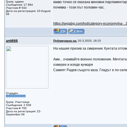
Група: админ
какво точно се оказаха виновни парламентар
Съобщения: 17 864
почивка - този път половин час.
Участник # 544
Дата на регистрация: 10-August
06
https://segabg.com/hot/category-economy/na-.
anti666
Публикувано на:
20.3.2020, 18:15
На нашия призив за смирение Хунтата отговор
Ами... очаквайте военно положение. Мечтата н
озверее и изяде кучкаря
Самият Радев същото каза. Гладът е по-силе
Отдаден
Група: Участници
Съобщения: 2 639
Участник # 700
Дата на регистрация: 22-
September 06