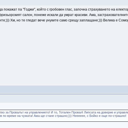
 покажат па "Годжи", който с гробовен глас, започна страхуването на електо
 фризьорският салон, понеже искали да умрат красиви. Ама, застрахователнит
е;))) Хм, но те гледат вече унуките само срещу заплащане;))) Велика е Сомо
о за Провалът на управлението! И то, Тотален Провал! Липсата на доверие и управле
 по време на чумата! Ама ще стане страшно;))) Нееееее, с Бойко е още по-страшно!