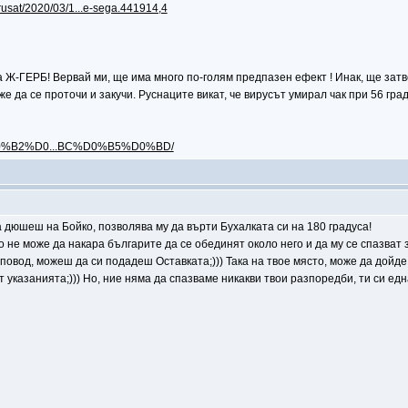
rusat/2020/03/1...e-sega.441914,4
 Ж-ГЕРБ! Вервай ми, ще има много по-голям предпазен ефект ! Инак, ще затв
е да се проточи и закучи. Руснаците викат, че вирусът умирал чак при 56 граду
D0%B2%D0...BC%D0%B5%D0%BD/
дюшеш на Бойко, позволява му да върти Бухалката си на 180 градуса!
ко не може да накара българите да се обединят около него и да му се спазват
повод, можеш да си подадеш Оставката;))) Така на твое място, може да дойде 
 указанията;))) Но, ние няма да спазваме никакви твои разпоредби, ти си едн