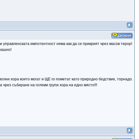
 управленската импотентност няма как да се прикрият чрез масов терор!
рашно!
олни хора които могат и ЩЕ го пометат като природно бедствие, торнадо.
чрез събиране на големи групи хора на едно място!!!