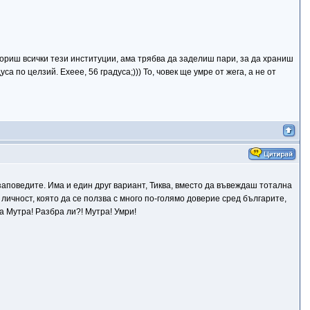
ориш всички тези институции, ама трябва да заделиш пари, за да храниш
са по целзий. Ехеее, 56 градуса;))) То, човек ще умре от жега, а не от
 заповедите. Има и един друг вариант, Тиква, вместо да въвеждаш тотална
личност, която да се ползва с много по-голямо доверие сред българите,
а Мутра! Разбра ли?! Мутра! Умри!