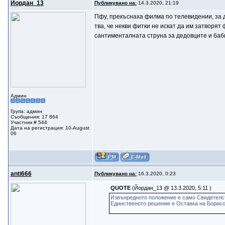
Йордан_13
Публикувано на:
14.3.2020, 21:19
Пфу, прекъснаха филма по телевидении, за да
тва, че некви фитки не искат да им затворят
сантименталната струна за дедовците и бабит
Админ
Група: админ
Съобщения: 17 864
Участник # 544
Дата на регистрация: 10-August
06
anti666
Публикувано на:
16.3.2020, 0:23
QUOTE
(Йордан_13 @ 13.3.2020, 5:11 )
Извънредното положение е само Свидетелств
Единственото решение е Оставка на Борисов