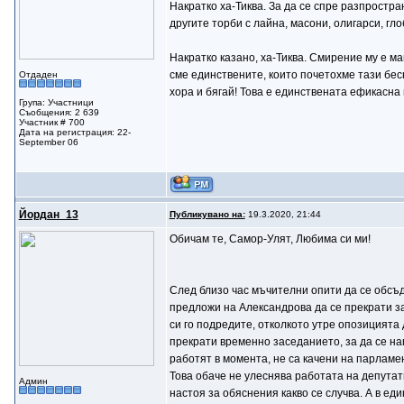
Накратко ха-Тиква. За да се спре разпростра
другите торби с лайна, масони, олигарси, гл
Накратко казано, ха-Тиква. Смирение му е ма
сме единствените, които почетохме тази бес
Отдаден
хора и бягай! Това е единствената ефикасна
Група: Участници
Съобщения: 2 639
Участник # 700
Дата на регистрация: 22-
September 06
Йордан_13
Публикувано на:
19.3.2020, 21:44
Обичам те, Самор-Улят, Любима си ми!
След близо час мъчителни опити да се обсъд
предложи на Александрова да се прекрати за
си го подредите, отколкото утре опозицията
прекрати временно заседанието, за да се нап
работят в момента, не са качени на парламен
Това обаче не улеснява работата на депутати
Админ
настоя за обяснения какво се случва. А в ед