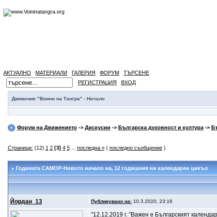
АКТУАЛНО
МАТЕРИАЛИ
ГАЛЕРИЯ
ФОРУМ
ТЪРСЕНЕ
РЕГИСТРАЦИЯ
ВХОД
Движение "Воини на Тангра" - Начало
Форум на Движението
->
Дискусии
->
Българска духовност и култура
->
Б
Страници:
(12)
1
2
[3]
4
5
...
последна »
(
последно съобщение
)
Годината САМОР-Новото начало на
, 12 годишния ни календарен цикъл
Йордан_13
Публикувано на:
10.3.2020, 23:16
"12.12.2019 г. "Важен е Българският календа