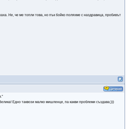
хаха. Не, че ме топли това, но пък бойко поляхме с наздравица, пробивът
."
! Велика! Едно таквози малко мишленце, па какви проблеми създава;)))