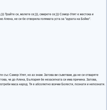
) Трайте си, молете се;))), смирете се;))) Сомор-Улят е жестока и
ко Алена, не си бе отворила голямата уста за "аурата на Бойко".
те със Самор-Улят, но аз знам. Затова ви съветвам, да не си отваряте
това, че до Алена, България бе незасегната си има причина. Затова,
изтреби маса народ. Тя е абсолютно всички Болести, познати и непознати.