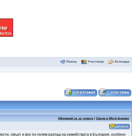
Помощ
Участници
Календар
Абонирай се за темата
|
Свали в Word формат
лести, смърт и все по-голям разпад на семействата в България, особено