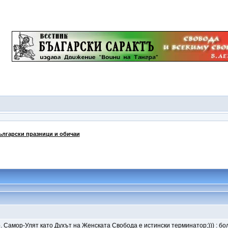
ългарски празници и обичаи
р. Самор-Улят като Духът на Женската Свобода е истински терминатор;))) : бо