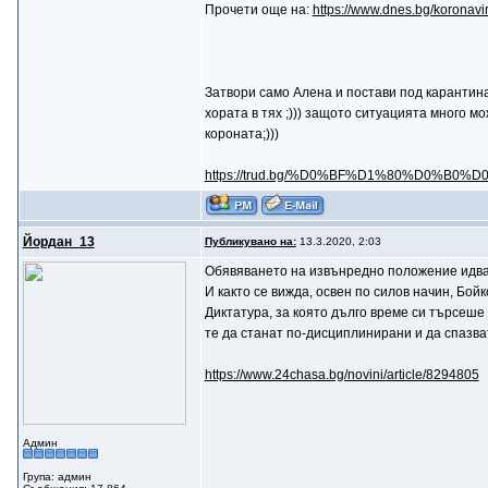
Прочети още на:
https://www.dnes.bg/koronavi
Затвори само Алена и постави под карантина
хората в тях ;))) защото ситуацията много мож
короната;)))
https://trud.bg/%D0%BF%D1%80%D0%B0%
Йордан_13
Публикувано на:
13.3.2020, 2:03
Обявяването на извънредно положение идва 
И както се вижда, освен по силов начин, Бой
Диктатура, за която дълго време си търсеше 
те да станат по-дисциплинирани и да спазват
https://www.24chasa.bg/novini/article/8294805
Админ
Група: админ