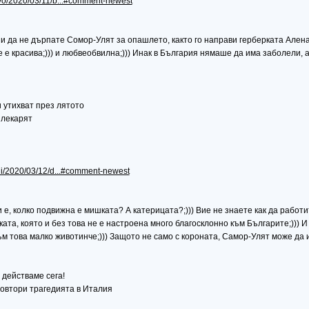
tvo/2020/03/11/b...#comment-newest
и да не дърпате Сомор-Улят за опашлето, както го направи герберката Алена;))
 е красива;))) и любвеобвилна;))) Инак в България нямаше да има заболели, а
 утихват през лятото
 лекарят
ni/2020/03/12/d...#comment-newest
и е, колко подвижна е мишката? А катерицата?;))) Вие не знаете как да работи
та, която и без това не е настроена много благосклонно към Българите;))) И 
м това малко животинче;))) Защото не само с короната, Самор-Улят може да 
 действаме сега!
повтори трагедията в Италия