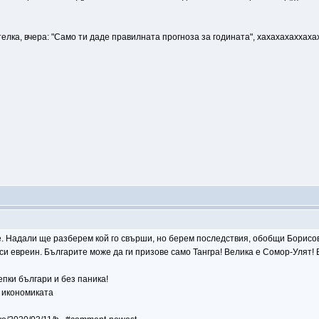
телка, вчера: "Само ти даде правилната прогноза за годината", хахахахаххаха
те. Надали ще разберем кой го свърши, но берем последствия, обобщи Борисов
 Ти си евреин. Българите може да ги призове само Тангра! Велика е Сомор-Улят
епки българи и без паника!
" икономиката