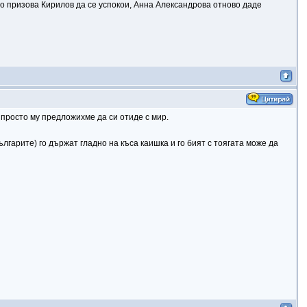
но призова Кирилов да се успокои, Анна Александрова отново даде
 просто му предложихме да си отиде с мир.
ългарите) го държат гладно на къса каишка и го бият с тоягата може да