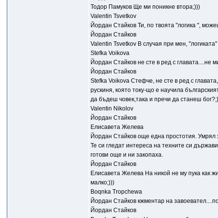
Тодор Памуков Ще ми поникне втора;)))
Valentin Tsvetkov
Йордан Стайков Ти, по твоята "логика ", мож
Йордан Стайков
Valentin Tsvetkov В случая при мен, "логиката
Stefka Voikova
Йордан Стайков не сте в ред с главата....не м
Йордан Стайков
Stefka Voikova Стефче, не сте в ред с глават
рускиня, която току-що е научила българския
да бъдеш човек,така и пречи да станеш бог?;)
Valentin Nikolov
Йордан Стайков
Елисавета Желева
Йордан Стайков още една простотия. Умрял з
Те си гледат интереса на техните си държав
готови още и ни закопаха.
Йордан Стайков
Елисавета Желева На никой не му пука как жи
малко;)))
Boqnka Tropchewa
Йордан Стайков кжментар на завоевател....по
Йордан Стайков