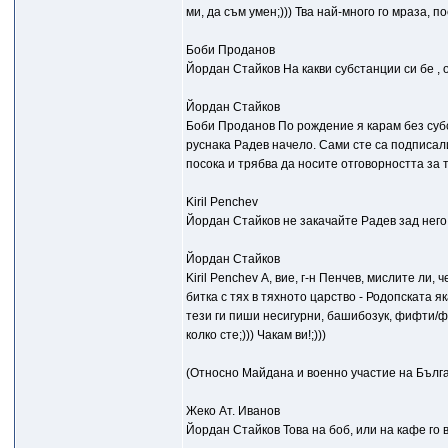
ми, да съм умен;))) Тва най-много го мраза, п
Боби Проданов
Йордан Стайков На какви субстанции си бе ,
Йордан Стайков
Боби Проданов По рождение я карам без субст
руснака Радев начело. Сами сте са подписали 
посока и трябва да носите отговорността за т
Kiril Penchev
Йордан Стайков не закачайте Радев зад нег
Йордан Стайков
Kiril Penchev А, вие, г-н Пенчев, мислите ли,
битка с тях в тяхното царство - Родопската яка
тези ги пиши несигурни, башибозук, фифти/ф
колко сте;))) Чакам ви!;)))
(Относно Майдана и военно участие на Бълг
Жеко Ат. Иванов
Йордан Стайков Това на боб, или на кафе го 