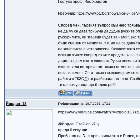
Гостува проф. Иво Христов
Източник:
https://www.btv.bg/shows/lice-v-lice/v
Според мен, първият въпрос към него трябва д
не да му се дава трибуна да дудне руските о
русофилите, че "пабеда будет за нами", ако 
бъде сменен от медиите, т.е. да не се дава 
на конфликта е исторически. Казачеството се
иска да живее според своите представи за св
държава, към която хищника Русия посяга и п
използвали исторически такива моменти, няко
независимост. Сега такива съюзници им се я
работи в ТКЗС;))) ги разбирам напълно. Своб
ти със сигурност ще бъдеш роб!
Йордан_13
Публикувано на:
10.7.2026, 17:11
https://www.youtube.com/watch?v=zqc-bIsCYz
@ЙорданСтайков-ч7щ
преди 0 секунди
Проблема на България в момента е Радев, кой