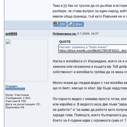
Така е;))) Ако се тръгне да се дълбае в ист
разбере, че става въпрос за един народ, кой
имали обща граница, тъй като Румъния не е 
anti666
Публикувано на:
5.7.2026, 10:27
QUOTE
Наглият украинец в "Баба Алино"
https://drive.google.com/file/d/178IH3FE6s5...ie
Нагла е копейката от Израждане, която се е
законна или незаконна е къщата му. Той добр
собственост и копейката трябва да се маха о
Много искам да гледам видео с тая копейка к
Отдаден
ще го бият, хем ще го ебат. Ще бъде хард пор
Група: Участници
Съобщения: 2 641
По-горното видео с някаква проста тетка, коя
Участник # 700
или еврейка е. В видеото каза две лъжи “укр
Дата на регистрация: 22-
September 06
не работят” и “за какво да работя като полу
заради това. Помощта, която българската дъ
Което за 4 години идва с огромната сума от 7