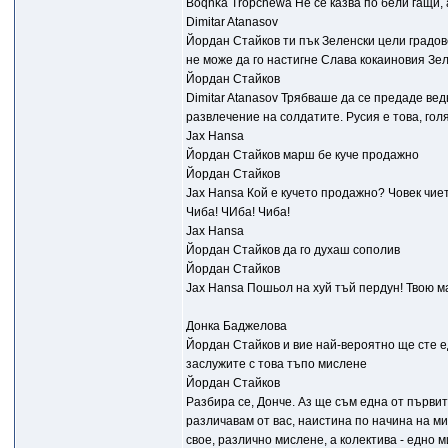
Boqnka Tropchewa Не се казва по бели гащи, 
Dimitar Atanasov
Йордан Стайков ти пък Зеленски цели градов
не може да го настигне Слава кокаиновия З
Йордан Стайков
Dimitar Atanasov Трябваше да се предаде вед
развлечение на солдатите. Русия е това, голя
Jax Hansa
Йордан Стайков марш бе куче продажно
Йордан Стайков
Jax Hansa Кой е кучето продажно? Човек чие
Чиба! ЧИба! Чиба!
Jax Hansa
Йордан Стайков да го духаш сополив
Йордан Стайков
Jax Hansa Пошьол на хуй тъй пердун! Твою м
Донка Баджелова
Йордан Стайков и вие най-вероятно ще сте е
заслужите с това тъпо мислене
Йордан Стайков
Разбира се, Донче. Аз ще съм една от първите
различавам от вас, наистина по начина на ми
свое, различно мислене, а колектива - едно 