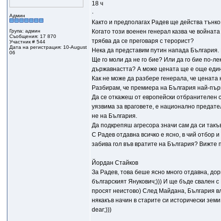
18 ч
·
Админ
Както и предполагах Радев ще действа тънко 
Група: админ
Когато този военен генерал казва че войнат
Съобщения: 17 870
трябва да се преговаря с терорист?
Участник # 544
Дата на регистрация: 10-August
Нека да представим путин напада България.
06
Ще го моли да не го бие? Или да го бие по-л
държавнастта? А може цената ще е още еди
Как не може да разбере генерала, че цената
Разбирам, че премиера на България най-първ
Да се откажеш от европейски отбранителен с
уязвима за враговете, е национално предате
не на България.
Да подкрепяш агресора значи сам да си такъв
С Радев отдавна всичко е ясно, в чий отбор и
забива гол във вратите на България? Вижте 
Йордан Стайков
За Радев, това беше ясно много отдавна, дори
българският Янукович;))) И ще бъде свален с
просят неистово) След Майдана, България вл
някакъв начин в старите си исторически земи,
dear;)))