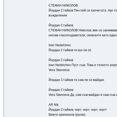
СТЕФАН НИКОЛОВ
Йордан Стайков Пич пий си хапчетата. Ако тол
въжделения
Йордан Стайков
СТЕФАН НИКОЛОВ Николов, вие се занимавате 
негови гласоподаватели, скокнахте като един 
Ivan Nedelchev
Йордан Стайков ти кух ли си
Йордан Стайков
Ivan Nedelchev Пуст съм. Това е точното опре
Vera Stanoeva
Йордан Стайков ти сам ли си майдан
Йордан Стайков
Vera Stanoeva Да, сам съм майдан и сам съм си
AR Nik
Йордан Стайков, чорт, чорт, чорт, чорт!
Вижте оригинала (руски)