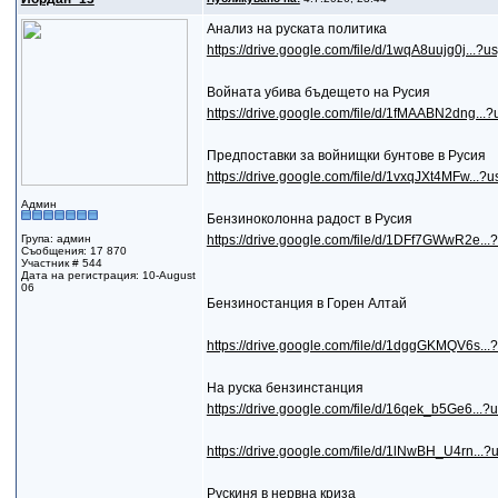
Анализ на руската политика
https://drive.google.com/file/d/1wqA8uujg0j...?u
Войната убива бъдещето на Русия
https://drive.google.com/file/d/1fMAABN2dng...?
Предпоставки за войнищки бунтове в Русия
https://drive.google.com/file/d/1vxqJXt4MFw...?u
Админ
Бензиноколонна радост в Русия
Група: админ
https://drive.google.com/file/d/1DFf7GWwR2e...
Съобщения: 17 870
Участник # 544
Дата на регистрация: 10-August
06
Бензиностанция в Горен Алтай
https://drive.google.com/file/d/1dggGKMQV6s...
На руска бензинстанция
https://drive.google.com/file/d/16qek_b5Ge6...?
https://drive.google.com/file/d/1lNwBH_U4rn...?
Рускиня в нервна криза