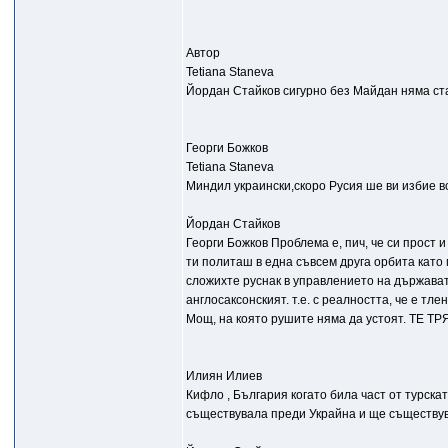
Автор
Tetiana Staneva
Йордан Стайков сигурно без Майдан няма с
Георги Божков
Tetiana Staneva
Миндил украински,скоро Русия ше ви избие вс
Йордан Стайков
Георги Божков Проблема е, пич, че си прост и
ти политаш в една съвсем друга орбита като 
сложихте руснак в управлението на държавата;
англосаксонският. т.е. с реалността, че е тл
Мощ, на която рушите няма да устоят. ТЕ 
Илиян Илиев
Кифло , България когато била част от турска
съществувала преди Украйна и ще съществув