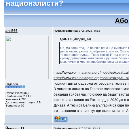
националисти?
Або
anti666
Публикувано на:
27.6.2026, 5:52
QUOTE
(Йордан_13)
Ся, ма кефи тва, че всички вече ще си имате 
де се казва, ужким позабравиха за мен. Около
ти не съществуваш. Тва е яко;))) И тва е, от
срещу дугиновите малоумия и руските безумия 
мои, лични и местни проблеми, сега са и ваши
https://www.voininatangra.org/modules/xcgal..
https://www.voininatangra.org/modules/xcgal..
Горният цитат съдържа отговора на тези въпр
Отдаден
В момента ложата на Гергов и хазарската маф
Група: Участници
бежанци трябва час по-скоро да бъдат заста
Съобщения: 2 641
Участник # 700
изпълняват плана на Ротшилд до 2030 да я ня
Дата на регистрация: 22-
Дунава. А тези от Велика България са още п
September 06
им - закалени воини и тук ще стане мазало. А
Йордан_13
Публикувано на:
4.7.2026, 23:44