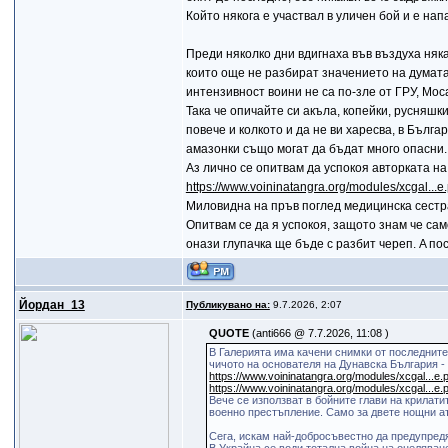
Който някога е участвал в уличен бой и е нап
Преди няколко дни вдигнаха във въздуха няка
които още не разбират значението на думата 
интензивност воини не са по-зле от ГРУ, Мос
Така че опичайте си акъла, копейки, русняшк
повече и колкото и да не ви харесва, в Бълг
амазонки също могат да бъдат много опасни.
Аз лично се опитвам да успокоя авторката на 
https://www.voininatangra.org/modules/xcgal..
Миловидна на пръв поглед медицинска сестра
Опитвам се да я успокоя, защото знам че са
онази глупачка ще бъде с разбит череп. A п
Йордан_13
Публикувано на:
9.7.2026, 2:07
QUOTE
(anti666 @ 7.7.2026, 11:08 )
В Галерията има качени снимки от последните
чичото на основателя на Дунавска България -
https://www.voininatangra.org/modules/xcgal...e
https://www.voininatangra.org/modules/xcgal...e
Вече се използват в бойните глави на крилати
военно престъпление. Само за двете нощни ата
Сега, искам най-добросъвестно да предупредя