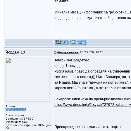
армията.
Миналия месец информации за грубо отношен
подразделение предизвикаха обществено въз
Йордан_13
Публикувано на:
10.7.2026, 10:26
Тенгри кан Владетел
преди 1 секунда
Русия няма право да определя на суверенни д
все не харесва някого;))) Нито Бандера, нито
за Рушия, Мазепа е "демона на империята", ка
хареса некой "анатема", а гат трябва от амво
Захарова: Киев иска да превърне Киево-Печо
https://www.dnes.bg/a/2-svyat/727972-zaharo..
Админ
Група: админ
Съобщения: 17 870
Участник # 544
Дата на регистрация: 10-August
Пренареждане на политическата карта
06