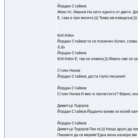
Йордан Стайков
Жеко Ат. Иванов На нито едното от двете. Дой
Е, така е при жените;))) Теква им изведнъж;)))
Kiril Antov
Йордан Стайков ти си психично болен, слава 
💪👍
Йордан Стайков
Kiril Antov Е, тва не новина;))) Вярно сме се 
Стоян Начев
Йордан Стайков, доста глупо писание!
Йордан Стайков
Стоян Начев И вие го прочетохте? Вярно, ина
Димитър Тодоров
Йордан Стайков Йрданчо вземи си изпий хапче
Йордан Стайков
Димитър Тодоров Пих ги;))) Нещо друго да пи
Пишките да си мерим! Една жена наскоро ми ви