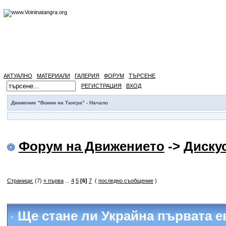
АКТУАЛНО
МАТЕРИАЛИ
ГАЛЕРИЯ
ФОРУМ
ТЪРСЕНЕ
РЕГИСТРАЦИЯ
ВХОД
Движение "Воини на Тангра" - Начало
Форум на Движението
->
Диску
Страници:
(7)
« първа
...
4
5
[6]
7
(
последно съобщение
)
Ще стане ли Украйна първата е