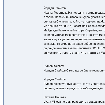
Йордан Стайков
Иванка Георгиева На поредната умна и одухот
в съзнанието си и битово не му робувам в н
смяна на Системата, който не подлежи на бол
ме плашат от 2008 г., насам, но г-жата с очил
Майдан;))) Както искайте го разбирайте, но 
че един мандат му е достатъчен, но като мин
начина му на управление, геополитичеките му
се вижда, то мирише;))) Защо дойде на власт
да дойде наистина като Спасител? НО НЕ ГО 
англосаксите това го знаят.И те платят за Ма
Rymen Koichev
Йордан Стайков С кого ще се биете господин
Йордан Стайков
Rymen Koichev С руснаците, които идват да ме
решили, че имам нужда от освобождение;)))
Наташа Пашаян
Vyara Milieva него ли разбрахте иска да прав