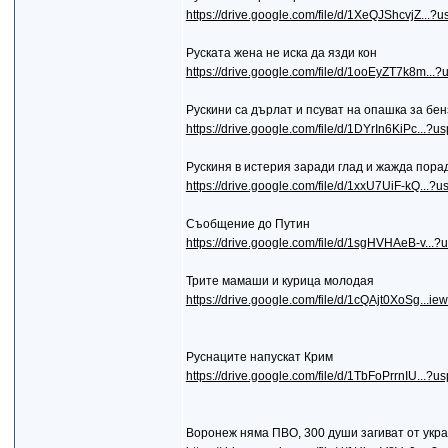
https://drive.google.com/file/d/1XeQJShcvjZ...?u
Руската жена не иска да язди кон
https://drive.google.com/file/d/1ooEyZT7k8m...?
Рускини са дърлат и псуват на опашка за бе
https://drive.google.com/file/d/1DYrIn6KiPc...?u
Рускиня в истерия заради глад и жажда пора
https://drive.google.com/file/d/1xxU7UiF-kQ...?u
Съобщение до Путин
https://drive.google.com/file/d/1sgHVHAeB-v...?
Трите мамаши и курица молодая
https://drive.google.com/file/d/1cQAjt0XoSg...i
Руснаците напускат Крим
https://drive.google.com/file/d/1TbFoPrrnIU...?u
Воронеж няма ПВО, 300 души загиват от укр