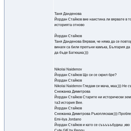
Таня Данденова
Йордан Стайков вие наистина ли вярвате в то
историята отново
Йордан Стайков
Таня Данденова Вярвам, че няма да се повто
винаги са били препъни камъка, България да 
да бъде Батюшка;)))
Nikolai Naidenov
Йордан Стайков Що си се скрил бре?
Йордан Стайков
Nikolai Naidenov Гледам си мача, маа;))) Не с
Снежанка Димитрова
Йордан Стайков Старите ни исторически земи 
таЗ история Вее.
Йордан Стайков
Снежанка Димитрова Ръкопляскам;))) Проблема
Emi-liya Jordano
Йордан Стайков и като се съъъъъбудиш ,кво ...
Cute GIF by Pengu