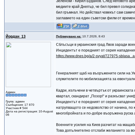
Зеленски - Кирил Буданов. След неговото ар
медиите край Днепър, че бил превел солидна 
бил гръмнал. Но действал човекът сам самичъ
заглавието на един съветски филм от времена
Йордан_13
Публикувано на:
10.7.2026, 8:43
Сблъсъци в украинския град Лвов заради во
Инцидентът е поредният от серия нападени
https://www.dnes.bg/a/2-svyat/727975-sblasa...a
Генералният щаб на въоръжените сили на Ук
служителите по мобилизацията за евентуал
Кадри, излъчени в четвъртък от украинската
Админ
квартал, скандират „Позор!“ и разкъсват уни
Група: админ
Инцидентът е поредният от серия нападения
Съобщения: 17 870
натрупващото се недоволство от начина, по 
Участник # 544
Дата на регистрация: 10-August
многобройната и по-добре въоръжена руска 
06
Военните усилия на Киев разчитат на мащаб
Това допълнително отслаби желанието за вое