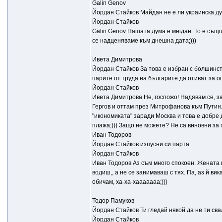
Galin Genov
Йордан Стайков Майдан не е ли украинска ду
Йордан Стайков
Galin Genov Нашата дума е мегдан. То е също
се надценяваме към днешна дата;)))
Ивета Димитрова
Йордан Стайков За това е избран с болшинств
парите от труда на българите да отиват за ощ
Йордан Стайков
Ивета Димитрова Не, госпожо! Надявам се, за
Гергов и оттам през Митрофанова към Путин. 
"икономиката" заради Москва и това е добре
плажа;))) Защо не можете? Не са виновни за т
Иван Тодоров
Йордан Стайков изпусни си парта
Йордан Стайков
Иван Тодоров Аз съм много спокоен. Жената в
водиш,, а не се занимаваш с тях. Па, аз й вика
обичам, ха-ха-хааааааа;)))
Тодор Памуков
Йордан Стайков Ти гледай някой да не ти сва
Йордан Стайков