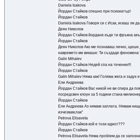
Daniela Isakova
Йордан Стайков спешно при психиатър!
Йордан Стайков
Daniela Isakova Говоря си с Исак, искаш ли да
Деян Николов
Йордан Стайков йордане къде ти фръкна ак
Йордан Стайков
Деян Николов Ако ме познаваш лично, щеше да
навремето ми викаше: Ти създаде феномена "ди
Galin Mihalev
Йордан Стайков Недей спа на течение!!!
Йордан Стайков
Galin Mihalev Няма как! Голяма жега и задух е;
Ели Андреева
Йордан Стайков Вас никой не ви спира да по
посредсвен клоун за 5 години стана милионе
Йордан Стайков
Ели Андреева Аз нямам заплата. Нямам нищо. 
изчезвам,пак"
Petrova Elisaveta
Йордан Стайков кой е този идиот???
Йордан Стайков
Petrova Elisaveta Няма проблем да се запозна