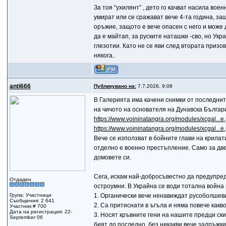
За тоя “ухилянт” , дето го качват насила воен
умират или се сражават вече 4-та година, защ
оръжие, защото е вече опасен с него и може д
да е майтап, за руските наташки -сво, но Ук
глезотии. Като не се яви след втората призо
някога..
anti666
Публикувано на:
7.7.2026, 9:08
В Галерията има качени снимки от последнит
на чичото на основателя на Дунавска Българ
https://www.voininatangra.org/modules/xcgal..
https://www.voininatangra.org/modules/xcgal..
Вече се използват в бойните глави на крила
отделно е военно престъпление. Само за двет
домовете си.
Сега, искам най-добросъвестно да предупред
Отдаден
остроумни. В Украйна се води тотална война
Група: Участници
1. Органически вече ненавиждат русоболшеви
Съобщения: 2 641
2. Са притиснати в ъгъла и няма повече какво
Участник # 700
Дата на регистрация: 22-
3. Носят кръвните гени на нашите предци ски
September 06
бият до последно, без никакви вече задръжки