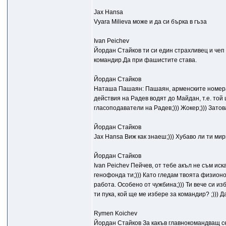
Jax Hansa
Vyara Milieva може и да си бърка в гъза
Ivan Peichev
Йордан Стайков ти си един страхливец и чеп
командир.Да при фашистите става.
Йордан Стайков
Наташа Пашаян: Пашаян, арменските номера с
действия на Радев водят до Майдан, т.е. той
гласоподаватели на Радев;))) Жокер;))) Затов
Йордан Стайков
Jax Hansa Виж как знаеш;))) Хубаво ли ти мир
Йордан Стайков
Ivan Peichev Пейчев, от тебе акъл не съм ис
генофонда ти;))) Като гледам твоята физионом
работа. Особено от чужбина;))) Ти вече си из
ти пука, кой ще ме избере за командир? ;))) Д
Rymen Koichev
Йордан Стайков За какъв главнокомандващ се