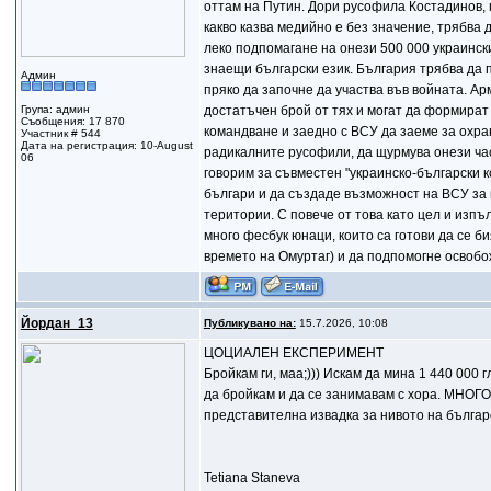
оттам на Путин. Дори русофила Костадинов, п
какво казва медийно е без значение, трябва д
леко подпомагане на онези 500 000 украински
знаещи български език. България трябва да 
Админ
пряко да започне да участва във войната. А
Група: админ
достатъчен брой от тях и могат да формират
Съобщения: 17 870
командване и заедно с ВСУ да заеме за охра
Участник # 544
Дата на регистрация: 10-August
радикалните русофили, да щурмува онези част
06
говорим за съвместен "украинско-български к
българи и да създаде възможност на ВСУ за 
територии. С повече от това като цел и изпъ
много фесбук юнаци, които са готови да се б
времето на Омуртаг) и да подпомогне освобо
Йордан_13
Публикувано на:
15.7.2026, 10:08
ЦОЦИАЛЕН ЕКСПЕРИМЕНТ
Бройкам ги, маа;))) Искам да мина 1 440 000
да бройкам и да се занимавам с хора. МНО
представителна извадка за нивото на българ
Tetiana Staneva