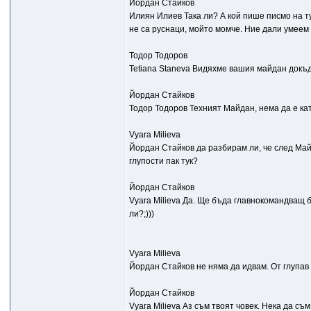
Йордан Стайков
Илиян Илиев Така ли? А кой пише писмо на ту
не са руснаци, мойто момче. Ние дали умее
Тодор Тодоров
Tetiana Staneva Видяхме вашия майдан докъд
Йордан Стайков
Тодор Тодоров Техният Майдан, нема да е ка
Vyara Milieva
Йордан Стайков да разбирам ли, че след Ма
глупости пак тук?
Йордан Стайков
Vyara Milieva Да. Ще бъда главнокомандващ 
ли?;)))
Vyara Milieva
Йордан Стайков не няма да идвам. От глупав 
Йордан Стайков
Vyara Milieva Аз съм твоят човек. Нека да съ