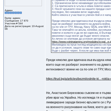
В Украйна се води тотална война на оцеляван
1. Органически вече ненавиждат русоболшеви
2. Са притиснати в ъгъла и няма повече какво
3. Носят кръвните гени на нашите предци скит
Админ
последно, без никакви вече задръжки
Който някога е участвал в уличен бой и е напа
Група: админ
Съобщения: 17 870
Преди няколко дни вдигнаха във въздуха няка
Участник # 544
още не разбират значението на думата война.
Дата на регистрация: 10-August
са по-зле от ГРУ, Мосад, Navy SEAL или МИ-6
06
Така че опичайте си акъла, копейки, русняшки
повече и колкото и да не ви харесва, в Бълга
амазонки също могат да бъдат много опасни. 
Аз лично се опитвам да успокоя авторката на 
https://www.voininatangra.org/modules/xcgal...e
Миловидна на пръв поглед медицинска сестра
се да я успокоя, защото знам че само още едн
бъде с разбит череп. A после ще има пак вой
Преди няколко дни вдигнаха във въздуха няка
които още не разбират значението на думата 
интензивност воини не са по-зле от ГРУ, Мос
https://trud.bg/a/articles/bezmilostnite-ki...-roklia
Не, Анастасия Березовска съвсем не е първа
убие враг на Украйна. Но изглежда тя е пър
ликвидиране заради бизнес-връзките си с Ру
на военното разузнаване на Киев, което до