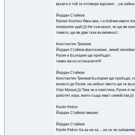
кръвта и той ти отговори ядосано : ,,на лайн
Йордан Стайков
Rymen Koichev Явно вие, г-н Койчев имате бог
генерален щаб;))) Не съм казал, че ще ви на
темата, ще ви дам тази възможност.
Константин Тренков
Йордан Стайков фантазииии , викай линейката 
Русия и България ще пребъдат ,
тежко им на останалите!!!!
Йордан Стайков
Константин Тренков България ще пребъде, съг
колкото до Русия, на нейнот място ще се въ
Улус Мухша;))) Така че и наистина, Русия я 
работят хора, които също имат семейства;)))
Pavlin Petrov
Йордан Стайков смешко
Йордан Стайков
Pavlin Petrov Ха-ха-ха-ха..., не се ли забавля