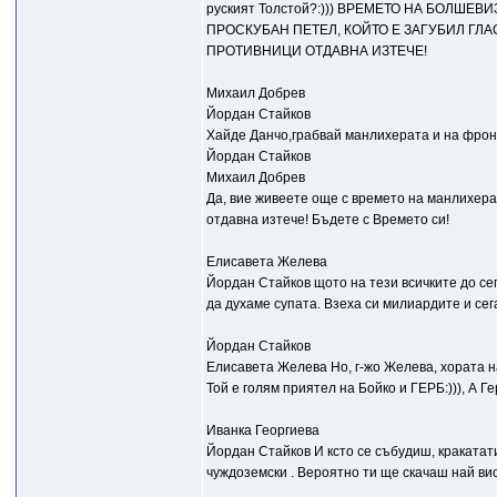
руският Толстой?:))) ВРЕМЕТО НА БОЛШЕВ
ПРОСКУБАН ПЕТЕЛ, КОЙТО Е ЗАГУБИЛ ГЛА
ПРОТИВНИЦИ ОТДАВНА ИЗТЕЧЕ!
Михаил Добрев
Йордан Стайков
Хайде Данчо,грабвай манлихерата и на фрон
Йордан Стайков
Михаил Добрев
Да, вие живеете още с времето на манлихерат
отдавна изтече! Бъдете с Времето си!
Елисавета Желева
Йордан Стайков щото на тези всичките до сег
да духаме супата. Взеха си милиардите и сег
Йордан Стайков
Елисавета Желева Но, г-жо Желева, хората на 
Той е голям приятел на Бойко и ГЕРБ:))), А Гер
Иванка Георгиева
Йордан Стайков И ксто се събудиш, кракатати
чуждоземски . Вероятно ти ще скачаш най висо
.