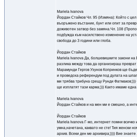
Mariela Ivanova
Йордан Стайков Чл. 95 (Измяна): Който с це
въоръжено въстание, бунт или опит за превра
доживотен затвор без замяна.Чл. 108 (Проп
подбужда към насилствено изменение на уст
свобода до 3 години или глоба.
Йордан Стайков
Mariela Ivanova Да, болшевишките закони на Б
разлика между това да организираш преврат 
Марамунди Гергов Узунов Копринков ще бъде 
и проведоха референдум под дулата на шпаге
ми трябва трибуна срещу Рунди Фатмаков;))) 
ще изплатят тази карма;))) Както имаме едн
Mariela Ivanova
Йордан Стайков и на мен ми е смешно, а инт
Йордан Стайков
Mariela Ivanova Г-жо, интернет помни всичко 
умна,начетана, каквато не сте! Тия женски н
архив. Всеки ден ме архивира;)))) Вие знает