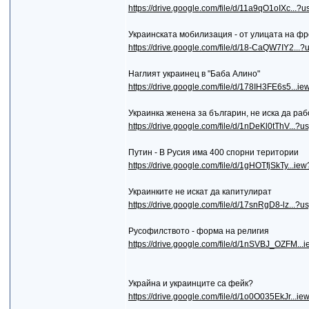
https://drive.google.com/file/d/11a9qO1oIXc...?u
Украинската мобилизация - от улицата на фро
https://drive.google.com/file/d/18-CaQW7IY2...?
Наглият украинец в "Баба Алино"
https://drive.google.com/file/d/178IH3FE6s5...i
Украинка женена за българин, не иска да рабо
https://drive.google.com/file/d/1nDeKl0tThV...?u
Путин - В Русия има 400 спорни територии
https://drive.google.com/file/d/1gHOTfjSkTy...i
Украинките не искат да капитулират
https://drive.google.com/file/d/17snRgD8-lz...?u
Русофилството - форма на религия
https://drive.google.com/file/d/1nSVBJ_OZFM..
Украйна и украинците са фейк?
https://drive.google.com/file/d/1o0O035EkJr...i