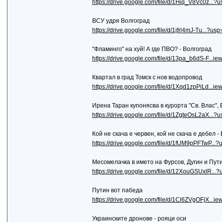
https://drive.google.com/file/d/1Hiq_V8Vc0z...?u
ВСУ удря Волгоград
https://drive.google.com/file/d/1jfrl4mJ-Tu...?usp
"Фламинго" на хуй! А где ПВО? - Волгоград
https://drive.google.com/file/d/13pa_b6dS-F...i
Квартал в град Томск с нов водопровод
https://drive.google.com/file/d/1Xqd1zpPiLd...i
Ирена Таран купонясва в курорта "Св. Влас",
https://drive.google.com/file/d/1ZgteOsL2aX...?u
Кой не скача е червен, кой не скача е дебел -
https://drive.google.com/file/d/1fUM9pPFTwP...?
Месомелачка в името на Фурсов, Дугин и Пут
https://drive.google.com/file/d/12XouGSUxlR...?
Путин вот пабеда
https://drive.google.com/file/d/1Cl6ZVgOFjX...i
Украинските дронове - рояци оси