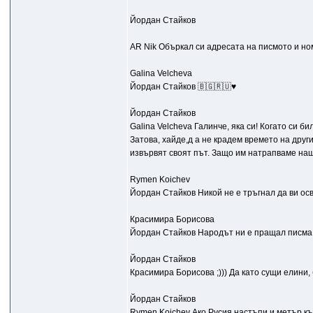
Йордан Стайков
AR Nik Объркал си адресата на писмото и ном
Galina Velcheva
Йордан Стайков 🇧🇬🇷🇺♥️
Йордан Стайков
Galina Velcheva Галинче, яка си! Когато си б
Затова, хайде,д а не крадем времето на други
извървят своят път. Защо им натрапваме наш
Rymen Koichev
Йордан Стайков Никой не е тръгнал да ви осв
Красимира Борисова
Йордан Стайков Народът ни е пращал писма,
Йордан Стайков
Красимира Борисова ;))) Да като сущи елини, 
Йордан Стайков
Rymen Koichev Ако Русия настъпи и метър към