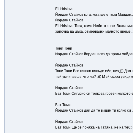
Eli Hristova
Йордан Стайков кога, кога ще е този Майдан..
Йордан Стайков
Eli Hristova Това, само Небето знае. Всяка м
започва да цъка, отмервайки малкото време, 
Тони Тони
Йордан Стайков йордан иска да прави майдан
Йордан Стайков
Тони Тони Все някого някъде ебе, пич;))) Дал
тъй умничаешь, что ли? ;))) Мъй скора увидимся
Йордан Стайков
Бат Томи Сигурно си толкова грозен колкото е 
Бат Томи
Йордан Стайков дай да те видим ти колко си ,
Йордан Стайков
Бат Томи Ще се покажа на Татяна, не на теб;))