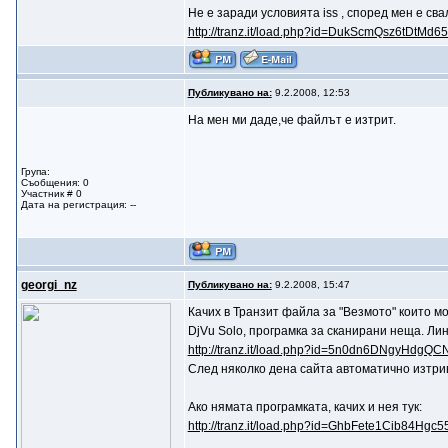
Не е заради условията iss , според мен е сва
http://tranz.it/load.php?id=DukScmQsz6tDtMd6
Публикувано на:
9.2.2008, 12:53
На мен ми даде,че файлът е изтрит.
Група:
Съобщения: 0
Участник # 0
Дата на регистрация: --
gеorgi_nz
Публикувано на:
9.2.2008, 15:47
Качих в Транзит файла за "Везмото" които м
DjVu Solo, програмка за сканирани неща. Лин
http://tranz.it/load.php?id=5n0dn6DNgyHdgQ
След няколко дена сайта автоматично изтрив
Ако нямата програмката, качих и нея тук:
http://tranz.it/load.php?id=GhbFete1Cib84Hgc