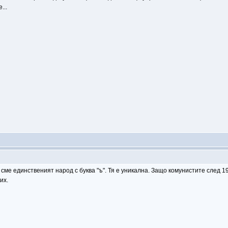
...
те сме единственият народ с буква "ъ". Тя е уникална. Защо комунистите след 
их.