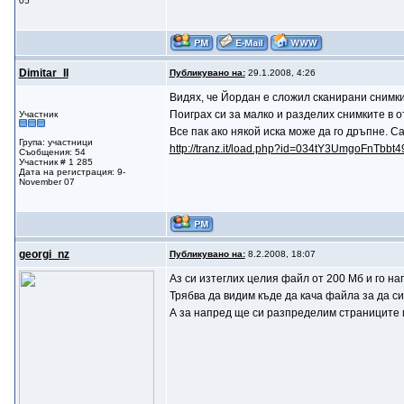
05
Dimitar_II
Публикувано на:
29.1.2008, 4:26
Видях, че Йордан е сложил сканирани снимки
Поиграх си за малко и разделих снимките в 
Участник
Все пак ако някой иска може да го дръпне. С
Група: участници
http://tranz.it/load.php?id=034tY3UmgoFnTbbt
Съобщения: 54
Участник # 1 285
Дата на регистрация: 9-
November 07
gеorgi_nz
Публикувано на:
8.2.2008, 18:07
Аз си изтеглих целия файл от 200 Мб и го на
Трябва да видим къде да кача файла за да си 
А за напред ще си разпределим страниците и