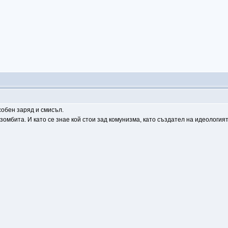
собен заряд и смисъл.
зомбита. И като се знае кой стои зад комунизма, като създател на идеология