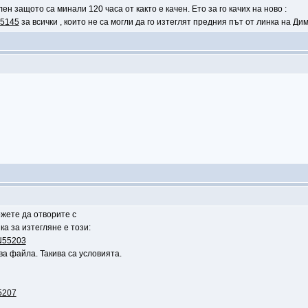
лен защото са минали 120 часа от както е качен. Ето за го качих на ново :
55145
за всички , които не са могли да го изтеглят предния път от линка на Ди
ожете да отворите с
ка за изтегляне е този:
CN55203
а файла. Такива са условията.
55207