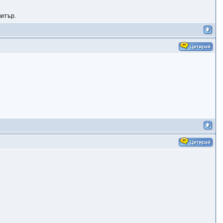
митър.