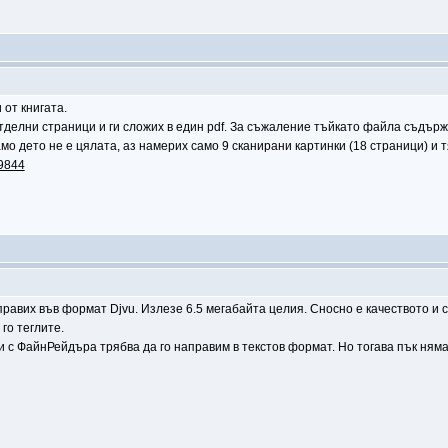
 от книгата.
отделни страници и ги сложих в един pdf. За съжаление тъйкато файла съдърж
амо дето не е цялата, аз намерих само 9 сканирани картинки (18 страници) и т
49844
правих във формат Djvu. Излезе 6.5 мегабайта целия. Сносно е качеството и 
го теглите.
 с ФайнРейдъра трябва да го направим в текстов формат. Но тогава пък няма 