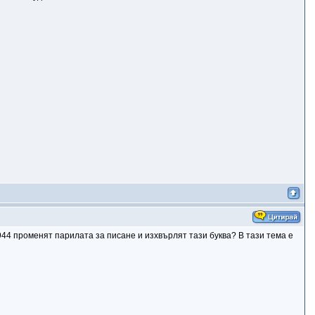
1944 променят парилата за писане и изхвърлят тази буква? В тази тема е