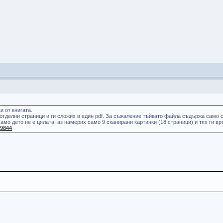
и от книгата.
 отделни страници и ги сложих в един pdf. За съжаление тъйкато файла съдържа само 
Само дето не е цялата, аз намерих само 9 сканирани картинки (18 страници) и тях ги в
49844