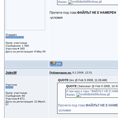
Жалко.
Прочети под това:
ФАЙЛЪТ НЕ Е НАМЕРЕН
-условия
Отдаден
Група: участници
Съобщения: 1 090
Участник # 365
Дата на регистрация: 8-May 06
JulesW
Публикувано на:
9.2.2008, 12:51
QUOTE
(iss @ Feb 9 2008, 11:26 AM)
Участник
QUOTE
(Запознат @ Feb 9 2008, 10:4
И при мен е така: "ФАЙЛЪТ НЕ Е НА
Група: участници
Жалко.
Съобщения: 60
Участник # 871
Дата на регистрация: 11-March
07
Прочети под това:
ФАЙЛЪТ НЕ Е НАМ
-условия