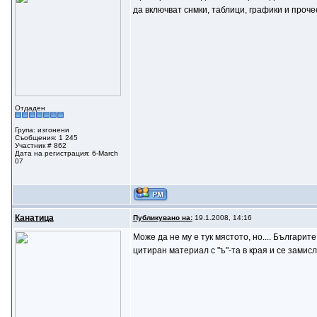
да включват снмки, таблици, графики и прочее
Отдаден
Група: изгонени
Съобщения: 1 245
Участник # 862
Дата на регистрация: 6-March
07
Канатица
Публикувано на:
19.1.2008, 14:16
Може да не му е тук мястото, но.... Българи
цитиран материал с "ъ"-та в края и се замисл