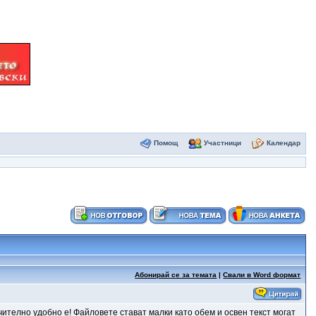
Помощ
Участници
Календар
Абонирай се за темата
|
Свали в Word формат
ително удобно е! Файловете стават малки като обем и освен текст могат