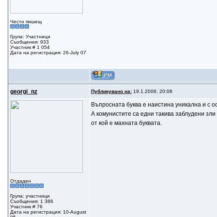
Често пишещ
Група: Участници
Съобщения: 933
Участник # 1 054
Дата на регистрация: 26-July 07
gеorgi_nz
Публикувано на:
19.1.2008, 20:08
Въпросната буква е наистина уникална и с о
А комунистите са едни такива заблудени зли 
от кой е махната буквата.
Отдаден
Група: участници
Съобщения: 1 386
Участник # 76
Дата на регистрация: 10-August