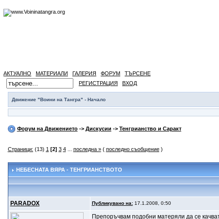
АКТУАЛНО
МАТЕРИАЛИ
ГАЛЕРИЯ
ФОРУМ
ТЪРСЕНЕ
РЕГИСТРАЦИЯ
ВХОД
Движение "Воини на Тангра" - Начало
Форум на Движението
->
Дискусии
->
Тенгрианство и Саракт
Страници:
(13)
1
[2]
3
4
...
последна »
(
последно съобщение
)
НЕБЕСНАТА ВЯРА - ТЕНГРИАНСТВОТО
PARADOX
Публикувано на:
17.1.2008, 0:50
Препоръчвам подобни матеряли да се качват 