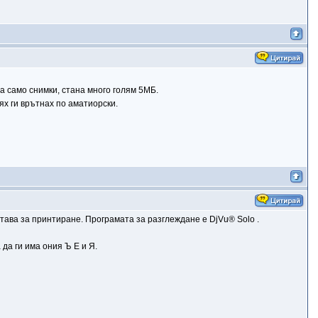
а само снимки, стана много голям 5МБ.
ях ги врътнах по аматиорски.
става за принтиране. Програмата за разглеждане е DjVu® Solo .
да ги има ония Ъ Е и Я.