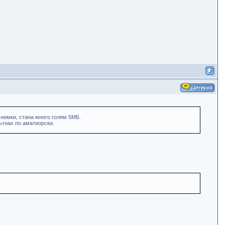
снимки, стана много голям 5МБ.
рътнах по аматиорски.