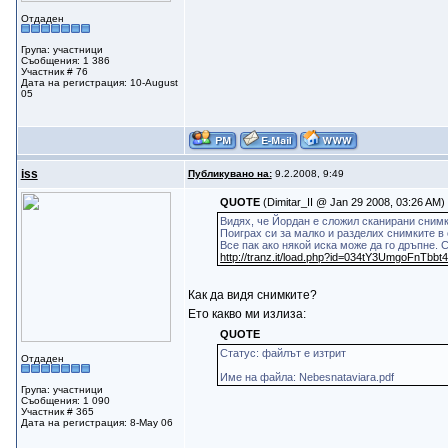
Отдаден
Група: участници
Съобщения: 1 386
Участник # 76
Дата на регистрация: 10-August
05
iss
Публикувано на:
9.2.2008, 9:49
QUOTE
(Dimitar_II @ Jan 29 2008, 03:26 AM)
Видях, че Йордан е сложил сканирани снимк
Поиграх си за малко и разделих снимките в
Все пак ако някой иска може да го дръпне. 
http://tranz.it/load.php?id=034tY3UmgoFnTbbt
Как да видя снимките?
Ето какво ми излиза:
QUOTE
Статус: файлът е изтрит
Отдаден
Име на файла: Nebesnataviara.pdf
Група: участници
Съобщения: 1 090
Участник # 365
Дата на регистрация: 8-May 06