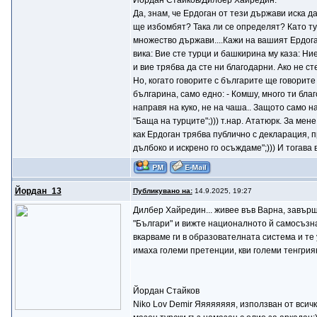
Йордан Стайков/Дилбер Хайредин:
Да, знам, че Ердоган от тези държави иска д
ще избомбят? Така ли се определят? Като тур
множество държави....Кажи на вашият Ердоган
вика: Вие сте турци и башкирина му каза: Ние
и вие трябва да сте ни благодарни. Ако не с
Но, когато говорите с българите ще говорите
българина, само едно: - Комшу, много ти бла
направя на куко, не на чаша.. Защото само на
"Баща на турците";))) т.нар. Ататюрк. За мене
как Ердоган трябва публично с декларация, 
дълбоко и искрено го осъждаме";))) И тогава
Йордан_13
Публикувано на:
14.9.2025, 19:27
Дилбер Хайредин... живее във Варна, завърши
"Българи" и вижте националното й самосъзна
вкарваме ги в образователната система и те 
имаха големи претенции, кви големи тенгриян
Йордан Стайков
Niko Lov Demir Яяяяяяяя, използван от всичк