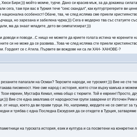
и, Хюси Бири;))) мойто момче, турче. Дано си красив мъж, за да докажеш силат
ли сега, там при вас в Туркия тече "секс скандал", как културтрегерите ви цен
 е национална особеност! Обаче, тва, че след исляма сме приели християнствот
рчаща, но зарезана и забелена чурка;))) Сега е модерно тва със статуите със 
ждали, ма да знаат младите, дето ви симпатизират;)))
 доводи и поводи...С нищо не можете да криете голата истина че корените на
ите си не може да се развива...Това че след исляма сте приели християнств
ени. Гордеят се с Атила. Първите ви вождове ни са ли ХАН- ХАНОВЕ-?
 резаните папагали на Осман? Тюрските народи, не турският;))) Вие не сте тю
такава писменост. Ние сме народ с история, която стои върху камъка и можем 
. Този евреин, Мустафа Кемал, няма общо с тюрките. Той е евреин! Просто, д
и;))) Вие сте една амалгама от народностни групи заварени от Източен Рим и
. от нещо, което да ви прави турци. Но, например, кюрдите не се смятат за турц
вредни и трябва с една Последна Екскурзия да си отидете в Турция, затваряме
паметници на турската история, език и култура и са посветени на конкретни