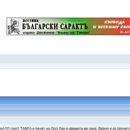
л IYI тоест ТАМГА е печат на Огуз Хан и двамата му сина .Вярно и аз прочето