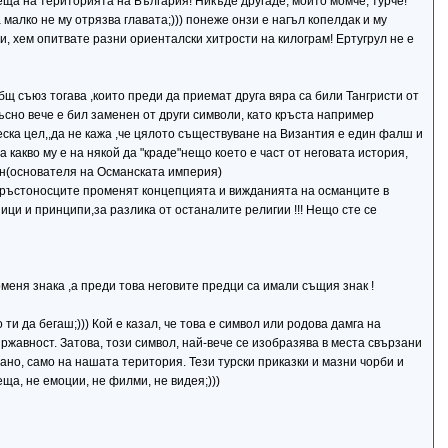
реща на територията на България! Никъде другаде, мойто момче, турче!
малко не му отрязва главата;))) понеже онзи е нагъл копелдак и му
сти, хем опитвате разни ориенталски хитрости на килограм! Ертугрул не е
бщ съюз тогава ,които преди да приемат друга вяра са били Тангристи от
късно вече е бил заменен от други символи, като кръста например
ска цел,,да не кажа ,че цялото съществуване на Византия е един фалш и
а какво му е на някой да "краде"нещо което е част от неговата история,
ман(основателя на Османската империя)
и кръстоносците променят концепцията и вижданията на османците в
ици и принципи,за разлика от останалите религии !!! Нещо сте се
меня знака ,а преди това неговите предци са имали същия знак !
ти да бегаш;))) Кой е казал, че това е символ или родова дамга на
ържавност. Затова, този символ, най-вече се изобразява в места свързани
ано, само на нашата територия. Тези турски приказки и мазни чорби и
ща, не емоции, не филми, не видея;)))