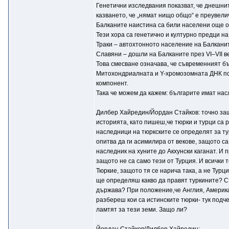
Генетични изследвания показват, че днешните
казването, че „нямат нищо общо“ е преувели
Балканите наистина са били населени още от
Тези хора са генетично и културно предци на
Траки – автохтонното население на Балканит
Славяни – дошли на Балканите през VI–VII ве
Това смесване означава, че съвременният бъ
Митохондриалната и Y-хромозомната ДНК пок
компонент.
Така че можем да кажем: българите имат насл
Дилбер Хайредин/Йордан Стайков: точно защо
историята, като пишеш,че тюрки и турци са 
наследници на тюркските се определят за тур
опитва да ги асимилира от векове, защото са
наследник на хуните до Акхунски каганат. И
защото не са само тези от Турция. И всички
Тюркие, защото тя се нарича така, а не Турц
ще определяш какво да правят туркините? Съ
държава? При положение,че Англия, Америка
разбереш кои са истинските тюрки- тук подче
ламтят за тези земи. Защо ли?