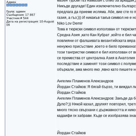
мазен турски гъз намазан с олио за аркадан;
Админ
Никъде другаде! Един изключително български
Група: админ
предлага да приеме исляма. Абе, вие сте го п
Съобщения: 17 867
газия, а гъз;))) И никакъв такъв символ не е н
Участник # 544
Дата на регистрация: 10-August
Niko Lov Demir
06
Това е тюркски символ използван от тюркскит
Средна Азия ,като Кан Кубрат ,който е бил ч
повлияни от фалшивата византийската вяра н
ненужно присъствие ,което е било премахнато 
този тангристки символ е бил използван от 
се премества от централна Азия в Анатолия 
последствие и заменят този символ с полуме
объркали, ама много яко ,явно като пишете н
Ангелин Пламенов Александров
Йордан Стайков: Я бягай бързо, ти виждал ли
Йордан Стайков
Ангелин Пламенов Александров: Закъде да бег
Дуло?;)) Някой казал, другият повторил, тре
много тясно свързани с държавността и нико
кадаифи ги забрави. Къде се изобразява знак
Йордан Стайков