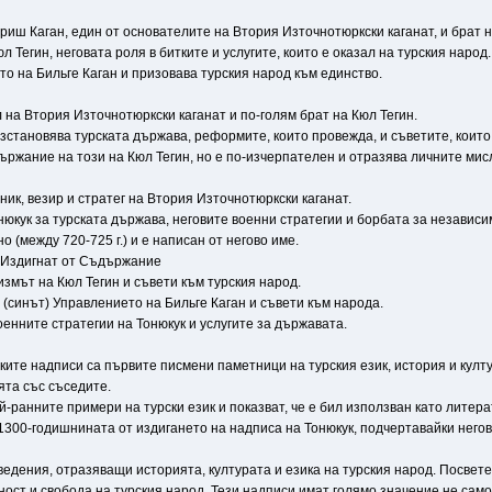
териш Каган, един от основателите на Втория Източнотюркски каганат, и брат н
л Тегин, неговата роля в битките и услугите, които е оказал на турския народ.
то на Бильге Каган и призовава турския народ към единство.
ел на Втория Източнотюркски каганат и по-голям брат на Кюл Тегин.
ъзстановява турската държава, реформите, които провежда, и съветите, които 
ржание на този на Кюл Тегин, но е по-изчерпателен и отразява личните мисл
вник, везир и стратег на Втория Източнотюркски каганат.
онюкук за турската държава, неговите военни стратегии и борбата за независи
 (между 720-725 г.) и е написан от негово име.
е Издигнат от Съдържание
оизмът на Кюл Тегин и съвети към турския народ.
н (синът) Управлението на Бильге Каган и съвети към народа.
Военните стратегии на Тонюкук и услугите за държавата.
ските надписи са първите писмени паметници на турския език, история и ку
ята със съседите.
-ранните примери на турски език и показват, че е бил използван като литера
300-годишнината от издигането на надписа на Тонюкук, подчертавайки негово
дения, отразяващи историята, културата и езика на турския народ. Посветен
ост и свобода на турския народ. Тези надписи имат голямо значение не само 