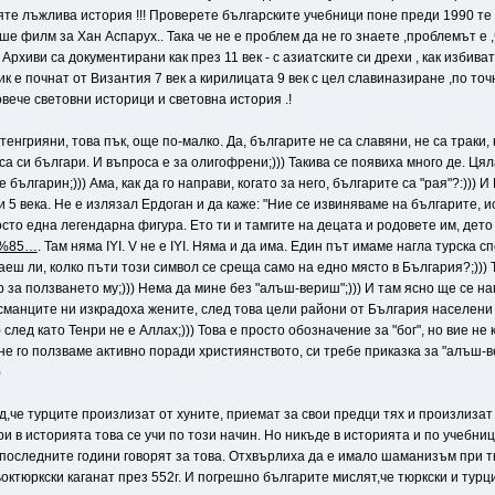
те лъжлива история !!! Проверете българските учебници поне преди 1990 те г
е филм за Хан Аспарух.. Така че не е проблем да не го знаете ,проблемът е ,
рхиви са документирани как през 11 век - с азиатските си дрехи , как избиват 
к е почнат от Византия 7 век а кирилицата 9 век с цел славиназиране ,по то
повече световни историци и световна история .!
тенгрияни, това пък, още по-малко. Да, българите не са славяни, не са траки, 
са си българи. И въпроса е за олигофрени;))) Такива се появиха много де. Ця
е българин;))) Ама, как да го направи, когато за него, българите са "рая"?:))
5 века. Не е излязал Ердоган и да каже: "Ние се извиняваме на българите, ис
росто една легендарна фигура. Ето ти и тамгите на децата и родовете им, дет
%85…
. Там няма IYI. V не е IYI. Няма и да има. Един път имаме нагла турск
знаеш ли, колко пъти този символ се среща само на едно място в България?;)))
 за ползването му;))) Нема да мине без "алъш-вериш";))) И там ясно ще се н
 османците ни изкрадоха жените, след това цели райони от България населени с
) след като Тенри не е Аллах;))) Това е просто обозначение за "бог", но вие не 
 не го ползваме активно поради християнството, си требе приказка за "алъш-
)
,че турците произлизат от хуните, приемат за свои предци тях и произлизат 
ри в историята това се учи по този начин. Но никъде в историята и по учебни
те последните години говорят за това. Отхвърлиха да е имало шаманизъм при 
ктюркски каганат през 552г. И погрешно българите мислят,че тюркски и турци