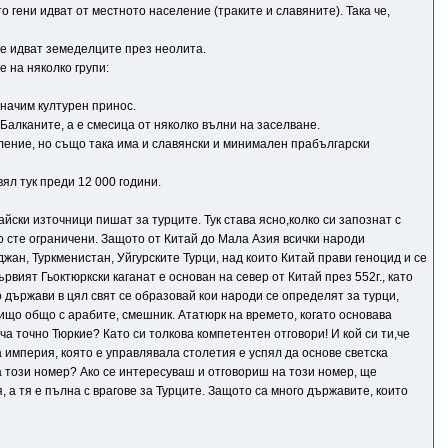
 гени идват от местното население (траките и славяните). Така че,
ле идват земеделците през неолита.
е на няколко групи:
значим културен принос.
алканите, а е смесица от няколко вълни на заселване.
ление, но също така има и славянски и минимален прабългарски
ял тук преди 12 000 години.
йски източници пишат за турците. Тук става ясно,колко си запознат с
о сте ограничени. Защото от Китай до Мала Азия всички народи
жан, Туркменистан, Уйгурските Турци, над които Китай прави геноцид и се
вият Гьоктюркски каганат е основан на север от Китай през 552г., като
 държави в цял свят се образовай кои народи се определят за турци,
нищо общо с арабите, смешник. Ататюрк на времето, когато основава
ча точно Тюркие? Като си толкова компетентен отговори! И кой си ти,че
империя, която е управлявала столетия е успял да основе светска
 този номер? Ако се интересуваш и отговориш на този номер, ще
 а тя е пълна с врагове за Турците. Защото са много държавите, които