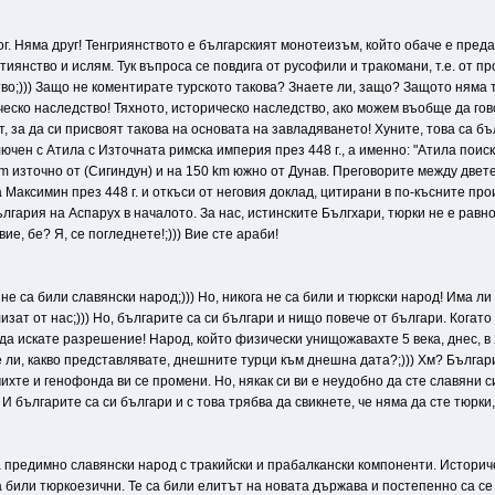
г. Няма друг! Тенгриянството е българският монотеизъм, който обаче е предавр
янство и ислям. Тук въпроса се повдига от русофили и тракомани, т.е. от про
о;))) Защо не коментирате турското такова? Знаете ли, защо? Защото няма та
еско наследство! Тяхното, историческо наследство, ако можем въобще да гово
т, за да си присвоят такова на основата на завладяването! Хуните, това са б
лючен с Атила с Източната римска империя през 448 г., а именно: "Атила пои
m източно от (Сигиндун) и на 150 km южно от Дунав. Преговорите между двет
Максимин през 448 г. и откъси от неговия доклад, цитирани в по-късните про
лгария на Аспарух в началото. За нас, истинските Бългхари, тюрки не е равно 
вие, бе? Я, се погледнете!;))) Вие сте араби!
е са били славянски народ;))) Но, никога не са били и тюркски народ! Има ли 
изат от нас;))) Но, българите са си българи и нищо повече от българи. Когато 
да искате разрешение! Народ, който физически унищожавахте 5 века, днес, в 21 
е ли, какво представлявате, днешните турци към днешна дата?;))) Хм? Българ
хте и генофонда ви се промени. Но, някак си ви е неудобно да сте славяни си
 И българите са си българи и с това трябва да свикнете, че няма да сте тюрки,
 предимно славянски народ с тракийски и прабалкански компоненти. Историче
са били тюркоезични. Те са били елитът на новата държава и постепенно са с