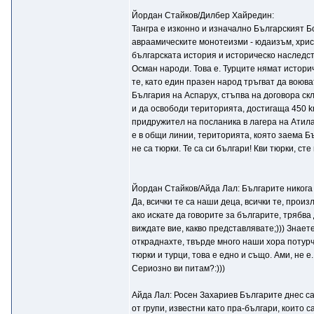
Йордан Стайков/Дилбер Хайредин:
Тангра е изконно и изначално Българският Бо
авраамическите монотеизми - юдаизъм, христи
българската история и историческо наследств
Осман народи. Това е. Турците нямат историч
те, като един празен народ тръгват да воюва
България на Аспарух, стъпва на договора ск
и да освободи територията, достигаща 450 k
придружител на посланика в лагера на Атила 
е в общи линии, територията, която заема Бъ
не са тюрки. Те са си българи! Кви тюрки, сте 
Йордан Стайков/Айда Лал: Българите никога н
Да, всички те са наши деца, всички те, произл
ако искате да говорите за българите, трябва 
виждате вие, какво представлявате;))) Знает
откраднахте, твърде много наши хора потурчи
тюрки и турци, това е едно и също. Ами, не е.
Сериозно ви питам?:)))
Айда Лал: Росен Захариев Българите днес са
от групи, известни като пра-българи, които 