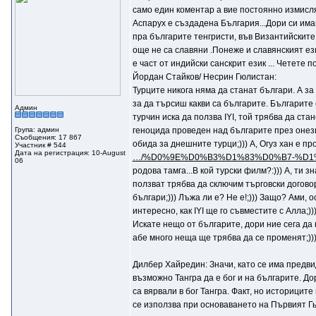
само един коментар а вие постоянно измисля
Аспарух е създадена България...Дори си имаш
пра българите тенгристи, във Византийските А
още не са славяни .Понеже и славянският ези
е част от индийски санскрит език ... Четете 
Йордан Стайков/ Несрин Гюлистан:
Турците никога няма да станат българи. А за 
за да търсиш какви са българите. Българите 
Админ
турчин иска да ползва IYI, той трябва да стан
Група: админ
геноцида проведен над българите през онези 
Съобщения: 17 867
обида за днешните турци;))) А, Огуз хан е п
Участник # 544
Дата на регистрация: 10-August
…/%D0%9E%D0%B3%D1%83%D0%B7-%D1
06
родова тамга...В кой турски филм?:))) А, ти 
ползват трябва да сключим търговски договор
българи;))) Лъжа ли е? Не е!;))) Защо? Ами,
интересно, как IYI ще го съвместите с Алла;))
Искате нещо от българите, дори ние сега да
абе много неща ще трябва да се променят;))
Дилбер Хайредин: Значи, като се има предвид
възможно Тангра да е бог и на българите. До
са вярвали в бог Тангра. Факт, но историци
се използва при основаването на Първият Гьо