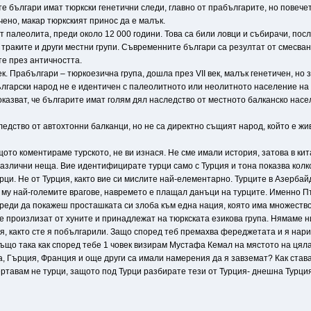
 българи имат тюркски генетични следи, главно от прабългарите, но повечето
чено, макар тюркският принос да е малък.
 палеолита, преди около 12 000 години. Това са били ловци и събирачи, пос
 траките и други местни групи. Съвременните българи са резултат от смесван
е през античността.
к. Прабългари – тюркоезична група, дошла през VII век, малък генетичен, но 
лгарски народ не е идентичен с палеолитното или неолитното население на Б
азват, че българите имат голям дял наследство от местното балканско насе
едство от автохтонни балканци, но не са директно същият народ, който е жив
то коментираме турското, не ви изнася. Не сме имали история, затова в кита
различни неща. Вие идентифицирате турци само с Турция и тона показва колк
ци. Не от Турция, както вие си мислите най-елементарно. Турците в Азербайд
 му най-големите врагове, навремето е плащал данъци на турците. Именно Пър
 преди да покажеш просташката си злоба към една нация, която има множество
 те произлизат от хуните и принадлежат на тюркската езикова група. Нямаме 
ия, както сте я побългарили. Защо според теб премахва фереджетата и я нари
що така как според тебе 1 човек визирам Мустафа Кемал на мястото на цяла 
, Гърция, Франция и още други са имали намерения да я завземат? Как става
ртавам не турци, защото под Турци разбирате тези от Турция- днешна Турция,