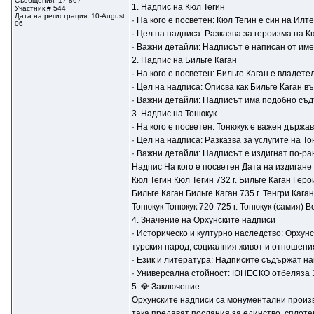
Съобщения: 17 867
1. Надпис на Кюл Тегин
Участник # 544
Дата на регистрация: 10-August
· На кого е посветен: Кюл Тегин е син на Ил
06
· Цел на надписа: Разказва за героизма на Кю
· Важни детайли: Надписът е написан от име
2. Надпис на Бильге Каган
· На кого е посветен: Бильге Каган е владет
· Цел на надписа: Описва как Бильге Каган в
· Важни детайли: Надписът има подобно съдъ
3. Надпис на Тонюкук
· На кого е посветен: Тонюкук е важен държа
· Цел на надписа: Разказва за услугите на Т
· Важни детайли: Надписът е издигнат по-рано
Надпис На кого е посветен Дата на издиган
Кюл Тегин Кюл Тегин 732 г. Бильге Каган Гер
Бильге Каган Бильге Каган 735 г. Тенгри Кага
Тонюкук Тонюкук 720-725 г. Тонюкук (самия) 
4. Значение на Орхунските надписи
· Историческо и културно наследство: Орхун
турския народ, социалния живот и отношени
· Език и литература: Надписите съдържат най
· Универсална стойност: ЮНЕСКО отбеляза 1
5. 💎 Заключение
Орхунските надписи са монументални произве
така предават послания за единство, сплотен