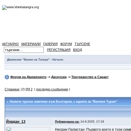
АКТУАЛНО
МАТЕРИАЛИ
ГАЛЕРИЯ
ФОРУМ
ТЪРСЕНЕ
РЕГИСТРАЦИЯ
ВХОД
Движение "Воини на Тангра" - Начало
Форум на Движението
->
Дискусии
->
Тенгрианство и Саракт
Страници:
(2)
[1]
2
(
последно съобщение
)
Новите турски ламтежи към България
, с идеята за "Велики Туран"
Йордан_13
Публикувано на:
14.9.2025, 17:19
Несрин Гюлистан: Първото което е този симво