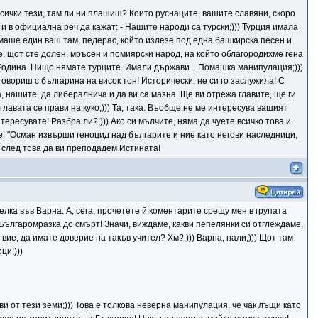
 всички тези, там ли ни плашиш? Които руснаците, вашите славяни, скоро
и в официална реч да кажат: - Нашите народи са турски;))) Турция имала
 Имаше един ваш там, педерас, който излезе под една башкирска песен и
 сте, щот сте долен, мръсен и помиярски народ, на който облагородихме гена
и Родина. Нищо нямате турците. Имали държави... Помашка манипулация;)))
овориш с българина на висок тон! Исторически, не си го заслужила! С
а, нашите, да либералнича и да ви са мазна. Ще ви отрежа главите, ще ги
главата се прави на куко;))) Та, така. Въобще не ме интересува вашият
интересувате! Разбра ли?;))) Ако си мълчите, няма да чуете всичко това и
е: "Осман извърши геноцид над българите и ние като негови наследници,
И след това да ви преподадем Истината!
лка във Варна. А, сега, прочетете й коментарите срещу мен в групата
Българомразка до смърт! Значи, виждаме, какви пепелянки си отглеждаме,
вие, да имате доверие на такъв учител? Хм?;))) Варна, нали;))) Щот там
ци;)))
ви от тези земи;))) Това е толкова неверна манипулация, че чак лъщи като