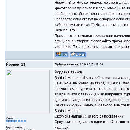
Hüseyin Birol Ние се гордеем, че сме Българ
красотата на хубавите и млади мъже;))) То, на
въобще, от врабчето, слон се прави, това си
направете една статуя на Аспарух с една стъ
забелен турски кочан;))) Не, че не сме го ви
Hüseyin Birol
Престанете с глупавите изопачени измислени
официална история? Човек който мрази корен
унгарците! Те се гордеят с тюркските си кор
Йордан_13
Публикувано на:
15.9.2025, 11:06
Йордан Стайков
Şahin L Mehmed И какво общо има това с вас,
Смешно е, ве, жагал, да твърдиш, че си имал 
премахна Ата-турчина, ха-ха-ха-ха, не тюрка
ви арабицата с латиница и ви направиха турц
да имате нужда от история и от идеология, т.е
Не сте ни нужни! Точно, обратното: вие сте 
Şahin L Mehmed
Орхунски надписи: На кого са посветени?
Админ
Орхунските надписи са едни от най-важните 
Група: админ
надписи: