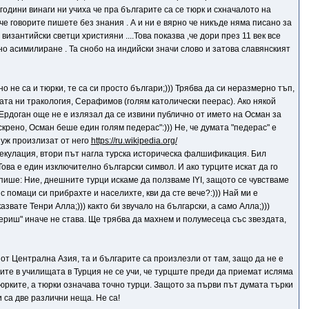
одини винаги ни учиха че пра българите са се тюрк и схначалото на
че говорите пишете без знания . А и ни е вярно че никъде няма писано за
византийски светци християни ....Това показва ,че дори през 11 век все
чно асимилиране . Та снобо на индийски значи слово и затова славянският
но не са и тюрки, те са си просто българи;))) Трябва да си неразмерно тъп,
лата ни тракология, Серафимов (голям католически пеерас). Ако някой
) И Ердоган още не е излязал да се извини публично от името на Осман за
крено, Осман беше един голям педерас":))) Не, че думата "педерас" е
о уж произлизат от него
https://ru.wikipedia.org/
а спекулация, втори път нагла турска историческа фалшификация. Бил
 Това е един изключително български символ. И ако турците искат да го
апише: Ние, днешните турци искаме да ползваме IYI, защото се чувстваме
 помаци си прибрахте и населихте, кви да сте вече?:))) Най ми е
казвате Тенри Алла;))) както би звучало на български, а само Алла;)))
вериш" иначе не става. Ще трябва да махнем и полумесеца със звездата,
от Централна Азия, та и българите са произлезли от там, защо да не е
ците в училищата в Турция не се учи, че турцште преди да приемат исляма
тюрките, а тюрки означава точно турци. Защото за първи път думата търки
 са две различни неща. Не са!