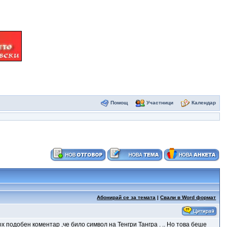
Помощ
Участници
Календар
Абонирай се за темата
|
Свали в Word формат
х подобен коментар ,че било символ на Тенгри Тангра . .. Но това беше