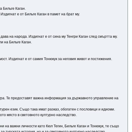
а Бильге Каган.
 Издигнат е от Бильге Каган в памет на брат му.
дава на народа. Издигнат е от сина му Тенгри Каган след смъртта му.
и на Бильге Каган.
мост. Издигнат е от самия Тонюкук за неговия живот и постижения.
лтура. Те предоставят важна информация за държавното управление на
турен език. Също така имат разказ, обогатен с пословици и идиоми.
то място в световното културно наследство.
и на важни личности като Кюл Тегин, Бильге Каган и Тонюкук, те също
за турската история, но и за световното културно наследство.