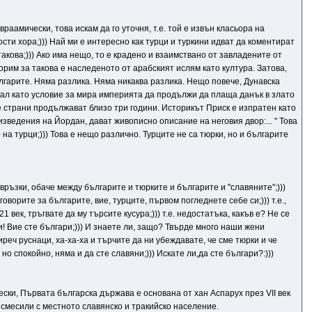
аамически, това искам да го уточня, т.е. той е извън класьора на
сти хора;))) Най ми е интересно как турци и туркини идват да коментират
кова;))) Ако има нещо, то е крадено и взаимствано от завладените от
рим за такова е наследеното от арабският ислям като култура. Затова,
ългарите. Няма разлика. Няма никаква разлика. Нещо повече, Дунавска
скал като условие за мира империята да продължи да плаща данък в злато
е страни продължават близо три години. Историкът Приск е изпратен като
изведения на Йордан, дават живописно описание на неговия двор:... " Това
на турци;))) Това е нещо различно. Турците не са тюрки, но и българите
връзки, обаче между българите и тюрките и българите и "славяните";)))
говорите за българите, вие, турците, първом погледнете себе си;))) т.е.,
век, тръгвате да му търсите кусура;))) т.е. недостатъка, какъв е? Не се
и! Вие сте българи;))) И знаете ли, защо? Твърде много наши жени
реч руснаци, ха-ха-ха и търчите да ни убеждавате, че сме тюрки и че
 но спокойно, няма и да сте славяни;))) Искате ли,да сте българи?:)))
ски, Първата българска държава е основана от хан Аспарух през VII век
е смесили с местното славянско и тракийско население.