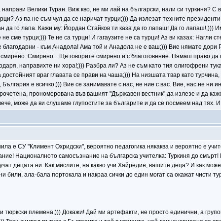
а направи Велики Туран. Виж кво, не ми лай на български, нали си туркиня? С
ци? Аз па не съм чул да се наричат турци;))) Да излезат техните президенти 
 да го лапа. Кажи му: Йордан Стайков ти каза да го лапаш! Да го лапаш!;)))
 не сме турци;))) Те не са турци! И гагаузите не са турци! Аз ви казах: Нагли
те благодарни - към Анадола! Ама той и Анадола не е ваш;))) Вие нямате дор
 смирено. Смирено... Ще говорите смирено и с благоговение. Нямаш право да г
годаря, направихте ни хора!;))) Разбра ли? Аз не съм като тия олигофрени тук
 достойният враг главата се прави на чаша;))) На низшата твар като турчина, 
, България е всичко;))) Вие се занимавате с нас, не ние с вас. Вие, нас не ни 
прочетена, прономерована във вашият "Държавен вестник" да излезе и да каж
 вече, може да ви слушаме глупостите за българите и да се посмеем над тях. 
ла е СУ "Климент Охридски", вероятно педагогика някаква и вероятно е учите
ние! Националното самосъзнание на българска учителка: Туркиня до смърт! 
учат децата ни. Как мислите, на какво учи Хайредин, вашите деца? И как може 
и били, ала-бала портокала и накраа сички до един могат са окажат чисти тур
и тюркски племена;))) Докажи! Дай ми артефакти, не просто единични, а групо