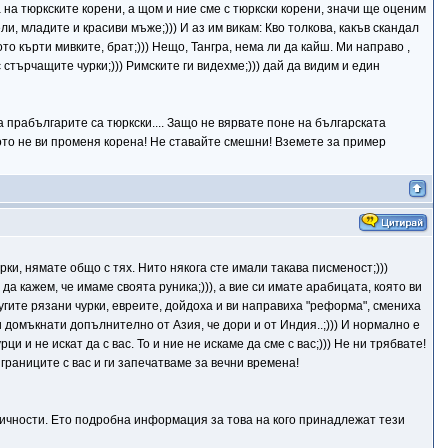
а на тюркските корени, а щом и ние сме с тюркски корени, значи ще оценим
ели, младите и красиви мъже;))) И аз им викам: Кво толкова, какъв скандал
о кърти мивките, брат;))) Нещо, Тангра, нема ли да кайш. Ми направо ,
стърчащите чурки;))) Римските ги видехме;))) дай да видим и един
 прабългарите са тюркски.... Защо не вярвате поне на българската
ото не ви променя корена! Не ставайте смешни! Вземете за пример
рки, нямате общо с тях. Нито някога сте имали такава писменост;)))
да кажем, че имаме своята руника;))), а вие си имате арабицата, която ви
ругите рязани чурки, евреите, дойдоха и ви направиха "реформа", смениха
 домъкнати допълнително от Азия, че дори и от Индия..;))) И нормално е
и и не искат да с вас. То и ние не искаме да сме с вас;))) Не ни трябвате!
 границите с вас и ги запечатваме за вечни времена!
 личности. Ето подробна информация за това на кого принадлежат тези