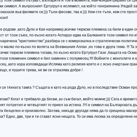
))) Този символ пътува с Българите и той в момента, най-концентрирано се с
 символ. А въпросният Ертугрул е ислямист, на който тенгриянина Угедей за 
оказали във филмите си;))) Тъпи фесове, тва е;))) Хем сте тъпи, хем сте про
осил!
е родове ,като Дуло и Кая например,всички тюркски племена са били в един о
аст от този съюз, по късно когато Аспарух идва на Балканите този символ по-
аречена "християнство",разбира се с комерсиална и стратегически-политиче
малко по-късно по волята на Всевишния Аллах ,но това е друга тема. !!! Та з
всички тюркски племена тогава, по късно когато Ертугрул Гази ,бащата на Ос
този племенен символ е бил заменен с полумесец !!!! Войните с монголите 
сец ,като хора изповядащи Исляма като религия която е с ясно очертани гран
ещо, и пушите трева, не ви се отразява добре !
 си тяхната тамга ? Същата е като на рода Дуло, но в последствие Осман про
ам? Когат е трябвало да бегам, аз съм бегал, мойто момче;))) Сега е времето 
тият потретил и четвъртият го приел за истина. IYI e символ на Българската д
га безцелно и произволно. Затова, никъде другаде няма да го срещнеш масир
а? Едно, две, три и ти стават ясни нещата. То си има логика за определени не