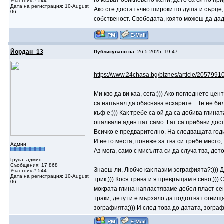
го казват обикновено жени, дето са си по пр
Участник # 544
Дата на регистрация: 10-August
Ако сте достатъчно широки по душа и сърце,
06
собственост. Свободата, която можеш да даде
Йордан_13
Публикувано на:
26.5.2025, 19:47
https://www.24chasa.bg/biznes/article/2057991
Ми кво да ви каа, сега;))) Ако погледнете 
са напънал да обяснява есхарите... Те не били
къф е;))) Как требе са ой да са добива глинат
опалвале адин пат само. Гат са прибави дост
Всичко е предварително. На следващата годин
И не го места, понеже за тва си требе место,
Админ
Аз мога, само с мисълта си да случа тва, дето
Група: админ
Съобщения: 17 868
Знаеш ли, Любчо как пазим зографията?:))) Д
Участник # 544
Дата на регистрация: 10-August
трик;))) Кося трева и я превръщам в сено;)))
06
мократа глина напластяваме дебел пласт сено
траки, дету ги е мързяло да подготват огнищ
зографията;))) И след това до датата, зогра