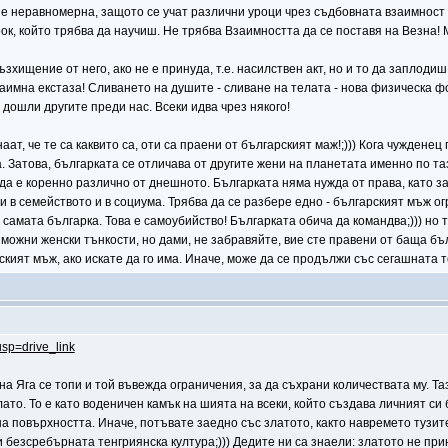
 е неравномерна, защото се учат различни уроци чрез съдбовната взаимност
рок, който трябва да научиш. Не трябва Взаимността да се поставя на Везна!
зхищение от него, ако не е принуда, т.е. насилствен акт, но и то да заплоди
заимна екстаза! Сливането на душите - сливане на телата - нова физическа фор
а дошли другите преди нас. Всеки идва чрез някого!
т, че те са каквито са, оти са праени от българският маж!;))) Кога чужденец п
а. Затова, българката се отличава от другите жени на планетата именно по т
да е коренно различно от днешното. Българката няма нужда от права, като 
 в семейството и в социума. Трябва да се разбере едно - българският мъж ог
 самата българка. Това е самоубийство! Българката обича да командва;))) но
можни женски тънкости, но дами, не забравяйте, вие сте правени от баща бълг
кият мъж, ако искате да го има. Иначе, може да се продължи със сегашната 
usp=drive_link
 на Яга се топи и той въвежда ограничения, за да съхрани количествата му. Т
злато. То е като воденичен камък на шията на всеки, който създава личният с
на повърхността. Иначе, потъвате заедно със златото, както навремето тузите.
 безсребърната тенгриянска култура;))) Дедите ни са знаели: златото не прин