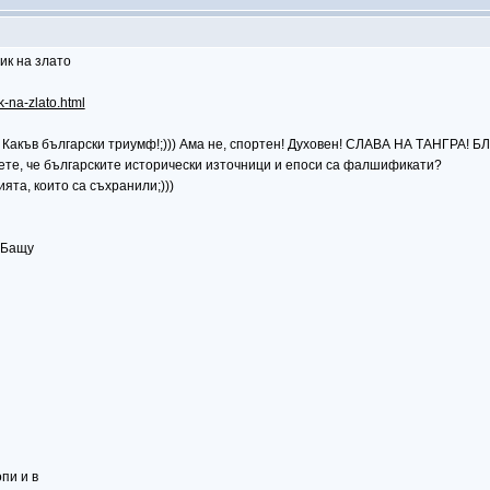
ик на злато
k-na-zlato.html
! Какъв български триумф!;))) Ама не, спортен! Духовен! СЛАВА НА ТАНГРА
 кажете, че българските исторически източници и епоси са фалшификати?
ята, които са съхранили;)))
 Бащу
пи и в