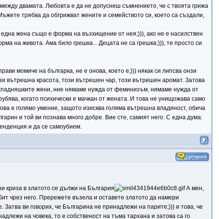
 между двамата. Любовта е да не допуснеш съмнението, че с твоята грижа
 Мъжете трябва да обгрижват жените и семейството си, което са създали,
ш една жена също е форма на възхищение от нея;))), ако не е насилствен
ма на живота. Ама било грешка... Децата не са грешка;))), те просто си
рави момиче на българка, не е онова, което е;))) някак си липсва онзи
ази вътрешна красота, този вътрешен чар, този вътрешен аромат. Затова
западняшките жени, ние нямаме нужда от феминизъм, нямаме нужда от
рубява, когато психически е мачкан от жената. И това не унищожава само
 това е голямо умение, защото изисква голяма вътрешна владяност, обича
арин и той ви познава много добре. Вие сте, самият него. С една дума:
тенденция и да се самоубием.
ази криза в златото се дължи на България
А мен,
и бит чрез него. Прережете възела и оставете златото да намери
 Затва ви говорих, че Българина не принадлежи на парите;))) и това, че
адлежи на човека, то е собственост на тъма тархана и затова са го