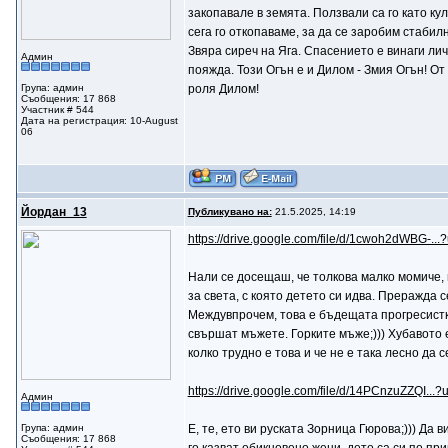
закопавале в земята. Ползвали са го като кул
сега го откопаваме, за да се заробим стабилн
Звяра сиреч на Яга. Спасението е винаги лич
Админ
пояжда. Този Огън е и Дилом - Змия Огън! От
Група: админ
роля Дилом!
Съобщения: 17 868
Участник # 544
Дата на регистрация: 10-August
06
Йордан_13
Публикувано на:
21.5.2025, 14:19
https://drive.google.com/file/d/1cwoh2dWBG-...
Нали се досещаш, че толкова малко момиче, ня
за света, с която детето си идва. Преражда 
Междувпрочем, това е бъдещата прогресистка
свършат мъжете. Горките мъже;))) Хубавото е
колко трудно е това и че не е така лесно да 
https://drive.google.com/file/d/14PCnzuZZQI...?
Админ
Група: админ
E, те, ето ви руската Зорница Гюрова;))) Да ви
Съобщения: 17 868