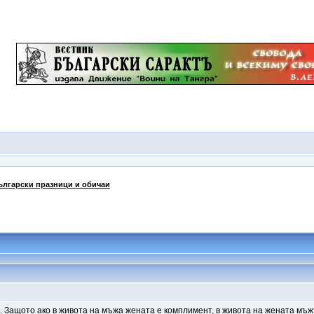
ългарски празници и обичаи
 Защото ако в живота на мъжа жената е комплимент, в живота на жената мъж