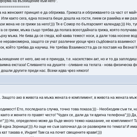
 форма на възхищение към него".
==============
а на женският принцип е да обгрижва. Грижата и обгрижването са част от май
Или както сега, една позната беше дошла на гости, пием си ракийка и ми разп
зи жена не се грижи за него!;))) Тя е Сомор по българският календар;))) Но, 
та се грижи, мъжа също трябва да полага всеотдайната грижа, която получава
върху мъжа. Не бива да се гледа, кой каква тежест носи, а дали това носене 
 е неравномерна, защото се учат различни уроци чрез съдбовната взаимност
рок, който трябва да научиш. Не трябва Взаимността да се поставя на Везна!
зхищение от него, ако не е принуда, т.е. насилствен акт, но и то да заплоди
заимна екстаза! Сливането на душите - сливане на телата - нова физическа фор
а дошли другите преди нас. Всеки идва чрез някого!
 Защото ако в живота на мъжа жената е комплимент, в живота на жената мъж
димост! Ето, последната случка, точно това показа:))) - Необходим съм ти, на
както и жените го правят често! "Чудех се, дали да ти вдигна телефона";))) Д
т";))) Но, определено може да бъде много тежко наказание, не комплимент! Так
 една Зорница!;))) Аз още не съм започнал да се развихрям по темата! И има
кат такава е, Индия! Там са на почит свещените крави!;)))