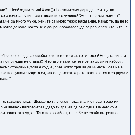
ли? - Необходим си ми! Хххм;))) Но, замислям дори да не и вдигна
а, сега вече са чудиш, ама преди не се чудеше! "Жената е комплимент".
а че, за много мъже, жените са много тежко наказание, макар те, да не го
м какво да кажа, което не е добро! Ааааааааа, да се разберем! Жените не
избор вече създава семейството, в което мъжа е виновен! Нещата винаги
о принцип не става;))) И когато е така, сетете се, за другите избори,
несъл страдание, това е съдба, през която трябва да минете. Това не е
ако послушам сърцето си, какво ще кажат хората, как ще стоя в социума с
пана!"
 тя, казваше така: - Щом дядо ти е казал така, значи е прав! Беше ми
 казваше: - Каквото-това, дядо ти трябва да се слуша! На него съм
пори правотата му, хъ. Това не е слабост, тя не беше слаба вътрешно,