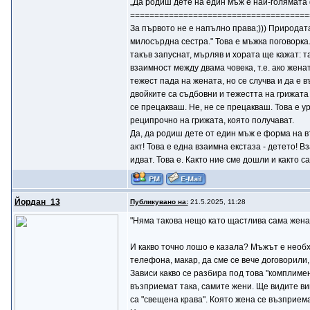
„Да родиш дете на един мъж е най-голямата
=====================================
За първото не е напълно права;))) Природат
милосърдна сестра." Това е мъжка поговорка. 
такъв запуснат, мърляв и хората ще кажат: та
взаимност между двама човека, т.е. ако жена
тежест пада на жената, но се случва и да е 
двойките са съдбовни и тежестта на грижата
се прецакваш. Не, не се прецакваш. Това е у
реципрочно на грижата, която получават.
Да, да родиш дете от един мъж е форма на въ
акт! Това е една взаимна екстаза - детето! В
идват. Това е. Както ние сме дошли и както с
Йордан_13
Публикувано на:
21.5.2025, 11:28
"Няма такова нещо като щастлива сама жена.
И какво точно лошо е казала? Мъжът е необхо
телефона, макар, да сме се вече договорили, 
Зависи какво се разбира под това "комплимен
възприемат така, самите жени. Ще видите вий
са "свещена крава". Която жена се възприема 