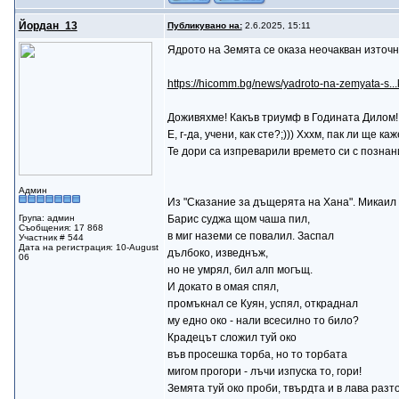
Йордан_13
Публикувано на:
2.6.2025, 15:11
Ядрото на Земята се оказа неочакван източн
https://hicomm.bg/news/yadroto-na-zemyata-s...
Доживяхме! Какъв триумф в Годината Дилом
Е, г-да, учени, как сте?;))) Хххм, пак ли ще
Те дори са изпреварили времето си с познани
Админ
Из "Сказание за дъщерята на Хана". Микаил
Група: админ
Барис суджа щом чаша пил,
Съобщения: 17 868
в миг наземи се повалил. Заспал
Участник # 544
Дата на регистрация: 10-August
дълбоко, изведнъж,
06
но не умрял, бил алп могъщ.
И докато в омая спял,
промъкнал се Куян, успял, откраднал
му едно око - нали всесилно то било?
Крадецът сложил туй око
във просешка торба, но то торбата
мигом прогори - лъчи изпуска то, гори!
Земята туй око проби, твърдта и в лава разто