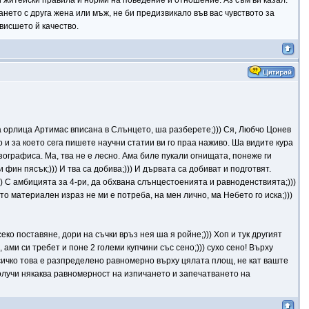
и житейски правила и норми на поведение и отношение. Аз съм ви казал:
нето с друга жена или мъж, не би предизвикало във вас чувството за
висшето й качество.
та орлица Артимас вписана в Слънцето, ша разберете;))) Ся, Любчо Цонев
ило и за което сега пишете научни статии ви го праа наживо. Ша видите кура
са зографиса. Ма, тва не е лесно. Ама биле пукали огнищата, понеже ги
фин пясък;))) И тва са добива;))) И дървата са добиват и подготвят.
)) С амбицията за 4-ри, да обхвана слънцестоенията и равноденствията;)))
то материален израз не ми е потреба, на мен лично, ма Небето го иска;)))
ко поставяне, дори на съчки връз нея ша я ройне;))) Хоп и тук другият
 ами си требет и поне 2 големи купчини със сено;))) сухо сено! Върху
всичко това е разпределено равномерно върху цялата площ, не кат ваште
 получи някаква равномерност на изпичането и запечатването на