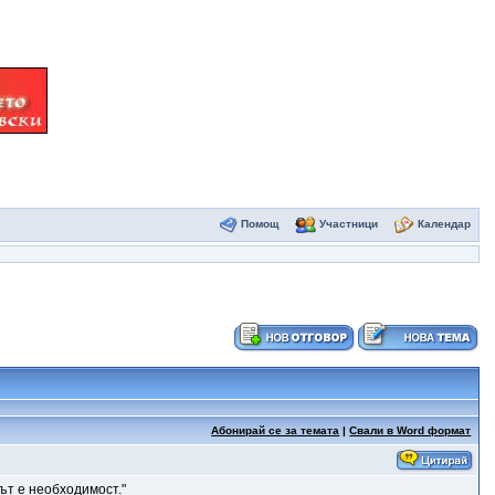
Помощ
Участници
Календар
Абонирай се за темата
|
Свали в Word формат
ът е необходимост."