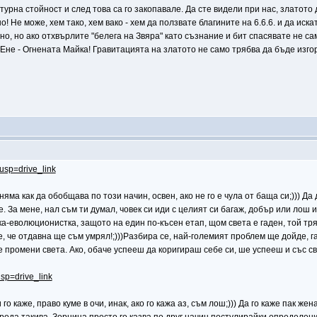
турна стойност и след това са го закопавале. Да сте видели при нас, златото 
о! Не може, хем тако, хем вако - хем да ползвате благините на 6.6.6. и да и
но, но ако отхвърлите "белега на Звяра" като съзнание и бит спасявате не са
 Ене - Огнената Майка! Гравитацията на златото не само трябва да бъде изгор
?usp=drive_link
ма как да обобщава по този начин, освен, ако не го е чула от баща си;))) Да 
се. За мене, нал съм ти думал, човек си иди с целият си багаж, добър или ло
-еволюционистка, защото на един по-късен етап, щом света е гаден, той тряб
, че отдавна ще съм умрял!;)))Разбира се, най-големият проблем ще дойде, га
се промени света. Ако, обаче успееш да коригираш себе си, ше успееш и със св
usp=drive_link
 го каже, право куме в очи, инак, ако го кажа аз, съм лош;))) Да го каже пак же