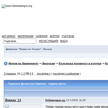
АКТУАЛНО
МАТЕРИАЛИ
ГАЛЕРИЯ
ФОРУМ
ТЪРСЕНЕ
РЕГИСТРАЦИЯ
ВХОД
Движение "Воини на Тангра" - Начало
Форум на Движението
->
Дискусии
->
Българска духовност и култура
->
Б
Страници:
(6)
1
2
[3]
4
5
...
последна »
(
последно съобщение
)
Годината Дилом (на Змията) - година шеста
Йордан_13
Публикувано на:
21.5.2025, 11:26
"Няма такова нещо като щастлива сама жена.