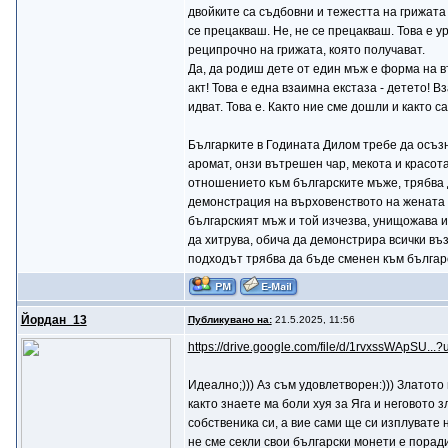
двойките са съдбовни и тежестта на грижата
се прецакваш. Не, не се прецакваш. Това е у
реципрочно на грижата, която получават.
Да, да родиш дете от един мъж е форма на въ
акт! Това е една взаимна екстаза - детето! В
идват. Това е. Както ние сме дошли и както с
Българките в Годината Дилом требе да осъзнаа
аромат, онзи вътрешен чар, мекота и красот
отношението към българските мъже, трябва 
демонстрация на върховенството на жената и
българският мъж и той изчезва, унищожава и
да хитрува, обича да демонстрира всички въз
подходът трябва да бъде сменен към българс
Йордан_13
Публикувано на:
21.5.2025, 11:56
https://drive.google.com/file/d/1rvxssWApSU...?
Идеално;))) Аз съм удовлетворен:))) Златото
както знаете ма боли хуя за Яга и неговото 
собственика си, а вие сами ще си изплувате 
не сме секли свои български монети е поради