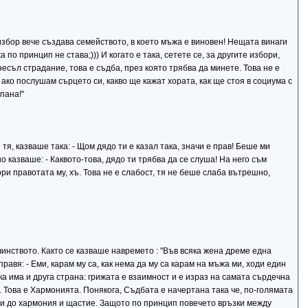
избор вече създава семейството, в което мъжа е виновен! Нещата винаги
о принцип не става;))) И когато е така, сетете се, за другите избори,
несъл страдание, това е съдба, през която трябва да минете. Това не е
ако послушам сърцето си, какво ще кажат хората, как ще стоя в социума с
пана!"
 тя, казваше така: - Щом дядо ти е казал така, значи е прав! Беше ми
 казваше: - Каквото-това, дядо ти трябва да се слуша! На него съм
пори правотата му, хъ. Това не е слабост, тя не беше слаба вътрешно,
чинството. Както се казваше навремето : "Във всяка жена дреме една
равя: - Еми, карам му са, как нема да му са карам на мъжа ми, ходи един
тука има и друга страна: грижата е взаимност и е израз на самата сърдечна
. Това е Хармонията. Понякога, Съдбата е начертана така че, по-голямата
води до хармония и щастие. Защото по принцип повечето връзки между