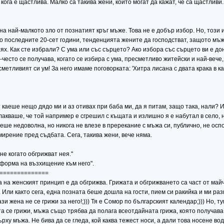
кога е щастлива. Малко са такива жени, които могат да кажат, че са щастливи.
а най-малкото зло от познатият кръг мъже. Това не е добър избор. Но, този 
о последните 20-сет години, тенденцията жените да господстват, защото мъжа п
тях. Как сте избрали? С ума или със сърцето? Ако избора със сърцето ви е до
есто се получава, когато се избира с ума, пресметливо житейски и най-вече, 
метливият си ум! За него имаме поговорката: 'Хитра лисана с двата крака в ка
т каеше нещо дядо ми и аз отивах при баба ми, да я питам, защо така, нали? И
акваше, че той например е сгрешил с къщата и излишно я е набутал в село, но
а беше недоволна, но никога не влезе в пререкание с мъжа си, публично, не ос
мирение пред съдбата. Сега, такива жени, вече няма.
не когато обгрижват нея."
 форма на възхищение към него".
==============
а на женският принцип е да обгрижва. Грижата и обгрижването са част от май
Или както сега, една позната беше дошла на гости, пием си ракийка и ми разп
зи жена не се грижи за него!;))) Тя е Сомор по българският календар;))) Но, 
та се грижи, мъжа също трябва да полага всеотдайната грижа, която получава
върху мъжа. Не бива да се гледа, кой каква тежест носи, а дали това носене 