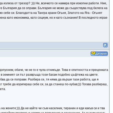
да излиза от трезор? ;))) Не, всичкото се намира при изкопни работи. Ние,
скате България да се оправи. България не може да съществува под белега на
мо себе си. Благодатта на Тангра храни Огъня, Златото на Яга - Огънят
ена като икономика, като социум, но и като съзнание! В последното играе
допуснем, обаче, че не го е чула отникъде. Това е опитността и преценката
ш и в земният си път развръща този багаж подобно цъфтежа на цвете.
ва да се поправи. Разбира се, тя няма да върши тази работа, ще я
т требе да коригираш себе си, за да станеш по-хубав;))) Тогава разбираш,
ета.
на на жените;))) Да не кайте чи съм насилник, тиранин и еди какъв си и тва