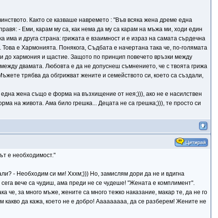
чинството. Както се казваше навремето : "Във всяка жена дреме една
равя: - Еми, карам му са, как нема да му са карам на мъжа ми, ходи един
тука има и друга страна: грижата е взаимност и е израз на самата сърдечна
. Това е Хармонията. Понякога, Съдбата е начертана така че, по-голямата
води до хармония и щастие. Защото по принцип повечето връзки между
 между двамата. Любовта е да не допуснеш съмнението, че с твоята грижа
 Мъжете трябва да обгрижват жените и семейството си, което са създали,
ш една жена също е форма на възхищение от нея;))), ако не е насилствен
ма на живота. Ама било грешка... Децата не са грешка;))), те просто си
ът е необходимост."
ли? - Необходим си ми! Хххм;))) Но, замислям дори да не и вдигна
а, сега вече са чудиш, ама преди не се чудеше! "Жената е комплимент".
а че, за много мъже, жените са много тежко наказание, макар те, да не го
м какво да кажа, което не е добро! Ааааааааа, да се разберем! Жените не