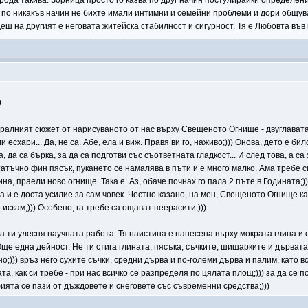
ирода такива. Зорница просто го казва по друг начин постулирайки определен
 по никакъв начин не бихте имали интимни и семейни проблеми и дори общува
ш на другият е неговата житейска стабилност и сигурност. Тя е Любовта във 
0
централният сюжет от нарисуваното от нас върху Свещеното Огнище - двуглава
 есхари... Да, не са. Абе, ела и виж. Правя ви го, наживо;))) Онова, дето е б
а, да са бърка, за да са подготви със съответната гладкост... И след това, а 
атъчно фин пясък, пукането се намалява в пъти и е много малко. Ама требе си 
а, праели ново огнище. Така е. Аз, обаче почнах го пала 2 пъте в Годината;)
 а и е доста усилие за сам човек. Честно казано, на мен, Свещеното Огнище ка
 искам;))) Особено, га требе са ощават пеерасити;)))
а ти улесня научната работа. Тя наистина е нанесена върху мократа глина и се
 Още една дейност. Не ти стига глината, пясъка, съчките, шишарките и дървата,
;))) връз него сухите съчки, средни дърва и по-големи дърва и палим, като 
ата, как си требе - при нас всичко се разпределя по цялата площ;))) за да се
фията се пази от дъждовете и снеговете със съвременни средства;)))