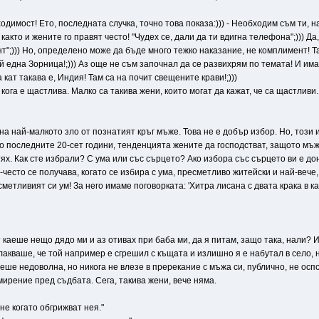
димост! Ето, последната случка, точно това показа:))) - Необходим съм ти, на
както и жените го правят често! "Чудех се, дали да ти вдигна телефона";))) Д
т";))) Но, определено може да бъде много тежко наказание, не комплимент! Так
 една Зорница!;))) Аз още не съм започнал да се развихрям по темата! И има
кат такава е, Индия! Там са на почит свещените крави!;)))
кога е щастлива. Малко са такива жени, които могат да кажат, че са щастливи.
а най-малкото зло от познатият кръг мъже. Това не е добър избор. Но, този 
о последните 20-сет години, тенденцията жените да господстват, защото мъжа п
тях. Как сте избрали? С ума или със сърцето? Ако избора със сърцето ви е до
есто се получава, когато се избира с ума, пресметливо житейски и най-вече, 
метливият си ум! За него имаме поговорката: 'Хитра лисана с двата крака в ка
т каеше нещо дядо ми и аз отивах при баба ми, да я питам, защо така, нали? И
акваше, че той например е сгрешил с къщата и излишно я е набутал в село, но
а беше недоволна, но никога не влезе в пререкание с мъжа си, публично, не ос
мирение пред съдбата. Сега, такива жени, вече няма.
не когато обгрижват нея."