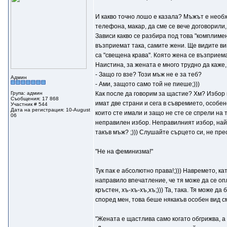
И какво точно лошо е казала? Мъжът е необхо
телефона, макар, да сме се вече договорили, 
Зависи какво се разбира под това "комплимен
възприемат така, самите жени. Ще видите вий
са "свещена крава". Която жена се възприема 
Наистина, за жената е много трудно да каже, 
- Защо го взе? Този мъж не е за теб?
Админ
- Ами, защото само той не пиеше;)))
Група: админ
Как после да говорим за щастие? Хм? Избор н
Съобщения: 17 868
имат две страни и сега в съвремието, особен
Участник # 544
Дата на регистрация: 10-August
които сте имали и защо не сте се спрели на 
06
неправилен избор. Неправилният избор, най-ч
такъв мъж? ;))) Слушайте сърцето си, не прес
"Не на феминизма!"
Тук пак е абсолютно права!;))) Навремето, ка
направило впечатление, че тя може да се опл
кръстен, хъ-хъ-хъ,хъ;))) Та, така. Тя може д
според мен, това беше някакъв особен вид с
"Жената е щастлива само когато обгрижва, а 