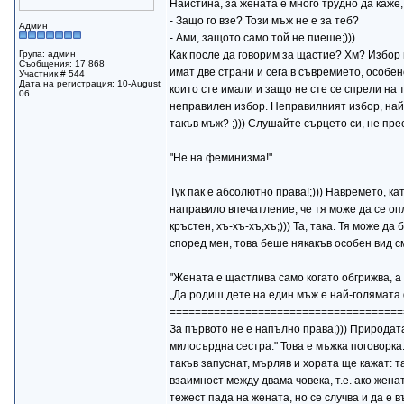
Наистина, за жената е много трудно да каже, 
- Защо го взе? Този мъж не е за теб?
Админ
- Ами, защото само той не пиеше;)))
Група: админ
Как после да говорим за щастие? Хм? Избор н
Съобщения: 17 868
имат две страни и сега в съвремието, особен
Участник # 544
Дата на регистрация: 10-August
които сте имали и защо не сте се спрели на 
06
неправилен избор. Неправилният избор, най-ч
такъв мъж? ;))) Слушайте сърцето си, не прес
"Не на феминизма!"
Тук пак е абсолютно права!;))) Навремето, ка
направило впечатление, че тя може да се опл
кръстен, хъ-хъ-хъ,хъ;))) Та, така. Тя може д
според мен, това беше някакъв особен вид с
"Жената е щастлива само когато обгрижва, а 
„Да родиш дете на един мъж е най-голямата
=====================================
За първото не е напълно права;))) Природат
милосърдна сестра." Това е мъжка поговорка. 
такъв запуснат, мърляв и хората ще кажат: та
взаимност между двама човека, т.е. ако жена
тежест пада на жената, но се случва и да е 