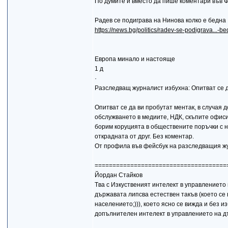
По думите ѝ вместо да пише коментари във Ф
Радев се подиграва на Нинова колко е бедна
https://news.bg/politics/radev-se-podigrava...-b
Европа минало и настояще
1 д
·
Разследващ журналист избухна: Опитват се д
Опитват се да ви пробутат ментак, в случая
обслужването в медиите, НДК, скъпите офиси
борим коруцията в обществените поръчки с н
открадната от друг. Без коментар.
От профила във фейсбук на разследващия 
=====================================
Йордан Стайков
Tва с Изкуственият интелект в управлението 
държавата липсва естествен такъв (което се 
населението;))), което ясно се вижда и без 
допълнителен интелект в управлението на дъ