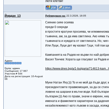
люти клетви!
Йордан_13
Публикувано на:
22.3.2026, 16:05
Сияние сияе осиява
преди 0 секунди
в простите кратуни просиява, чи илюминизма 
тъмнина, ам, за да има светлина. Ако няма т
тъмнината и нуждата от светлината. Но, чия 
Или Луци, Луци дет му казват Гуци, той пак щ
Кампанията на Радев не върви по най-добри
Васил Тончев: Хората ще гласуват за Радев и
Админ
Група: админ
https://www.dnes.bg/a/1-bulgaria/714613-kam..
Съобщения: 17 867
Участник # 544
Дата на регистрация: 10-August
06
Муни Натан Яху;))) То и не мой да бъде друг
президентските правмомощия, за да се стигне
ловене на шарани в мътни води. Кой българин
българин;))) Ако го прави, значи е евреин, 
имената и фамилиите характерни за даденият
незабележимост като лъвове в засада, изя