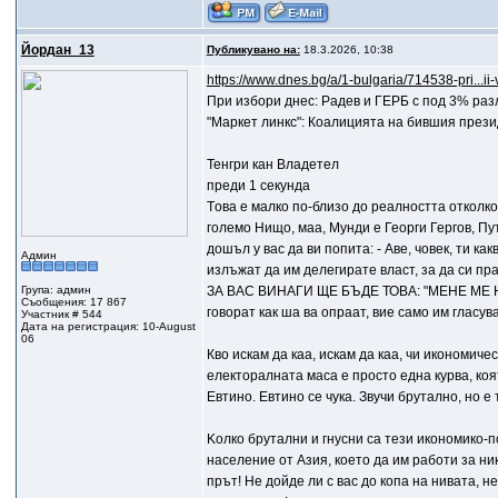
Йордан_13
Публикувано на:
18.3.2026, 10:38
https://www.dnes.bg/a/1-bulgaria/714538-pri...ii
При избори днес: Радев и ГЕРБ с под 3% раз
"Маркет линкс": Коалицията на бившия презид
Тенгри кан Владетел
преди 1 секунда
Tова е малко по-близо до реалността отколкот
големо Нищо, маа, Мунди е Георги Гергов, П
дошъл у вас да ви попита: - Аве, човек, ти к
Админ
излъжат да им делегирате власт, за да си пр
Група: админ
ЗА ВАС ВИНАГИ ЩЕ БЪДЕ ТОВА: "МЕНЕ МЕ НЕМ
Съобщения: 17 867
говорат как ша ва опраат, вие само им гласув
Участник # 544
Дата на регистрация: 10-August
06
Кво искам да каа, искам да каа, чи икономич
електоралната маса е просто една курва, коят
Евтино. Евтино се чука. Звучи брутално, но е 
Koлко брутални и гнусни са тези икономико-п
население от Азия, което да им работи за ник
прът! Не дойде ли с вас до копа на нивата, не