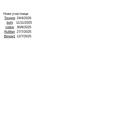
Нови участници
Теодор
24/4/2026
bohi
11/11/2025
rodop
30/8/2025
RuMan
27/7/2025
Венци1
12/7/2025