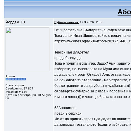
Або
Йордан_13
Публикувано на:
17.3.2026, 11:06
От "Прогресивна България" на Радев вече о
Това заяви Иван Шишков, който е водач на л
https://www.dnes.bg/a/604-izbori-2026/71440...c
Тенгри кан Владетел
преди 0 секунди
Това е политическа игра. Защо? Ами, защото 
изборите, т.е. електората на Муни има също 
другаде електорат. Откъде? Ами, оттам, къдет
Админ
на бойковото търталясване - магистралите, с
Група: админ
борже границите за да убегат в чужбината;)))
Съобщения: 17 867
са завъртех сумарно за 2 часа и половина и н
Участник # 544
Дата на регистрация: 10-August
и много лоша;))) и често добрата страна не е з
06
53Анонимен
преди 9 секунди
Искат да приватизират ( да дадат на нашите 
да завършат останалото.Техните избиратели с