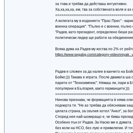
за това и трябва да действаш интуитивно.
Ха,ха,ха,ха, ем, тва за собствената воля и аз
=====================================
А колегата му в изданието "Прас Прес" - кар
военна операция". "Пълно е с военни, пълно 
"Радев, като президент, определено беше раз
политически лидер ще работи за обединение. 
Всяка дума на Радев му коства по 2% от рейт
https://www.segabg.com/category-video/vsyak.
Радев е сложен за да налее в канчето на Бой
Бойко;))) Такава е играта. После двамата ша 
парите от "Техноимпекс". Нямаш ли, пари в Бъ
популярни в България, както германците;)))
=====================================
Нинова признава, че формацията ѝ няма олиг
подчерта тя. "Не аз трябва да обяснявам защ
цялата страна, за скъпия хотел "Анел", за б
Според нея най-шокиращо е, че бивш президен
Особено пък от Радев. За Наско ми е думата.
без коли на НСО, без лукс и привилегии. И то