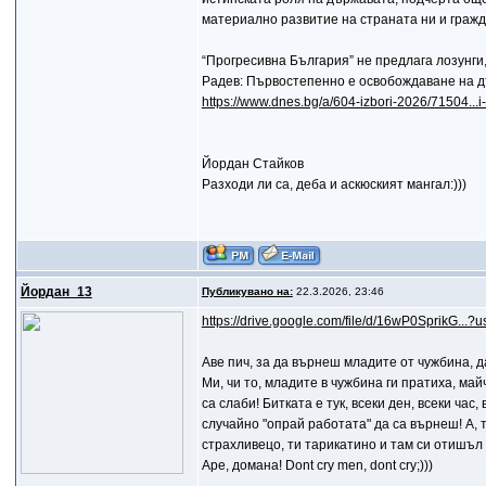
материално развитие на страната ни и гражд
“Прогресивна България” не предлага лозунги,
Радев: Първостепенно е освобождаване на д
https://www.dnes.bg/a/604-izbori-2026/71504...i
Йордан Стайков
Разходи ли са, деба и аскюският мангал:)))
Йордан_13
Публикувано на:
22.3.2026, 23:46
https://drive.google.com/file/d/16wP0SprikG...?u
Аве пич, за да върнеш младите от чужбина, д
Ми, чи то, младите в чужбина ги пратиха, май
са слаби! Битката е тук, всеки ден, всеки час
случайно "опрай работата" да са върнеш! А, т
страхливецо, ти тарикатино и там си отишъл н
Аре, домана! Dont cry men, dont cry;)))