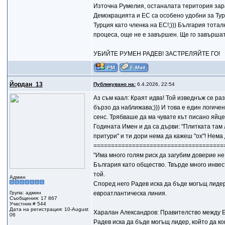
Източна Румелия, останалата територия зара
Демокрацията и ЕС са особено удобни за Турц
Турция като членка на ЕС!;))) България тота
процеса, още не е завършен. Ще го завършат
УБИЙТЕ РУМЕН РАДЕВ! ЗАСТРЕЛЯЙТЕ ГО!
Йордан_13
Публикувано на:
6.4.2026, 22:54
Аз съм каал: Краят идва! Той изведнъж се ра
бързо да наближава;))) И това е един логиче
сенс. Трябваше да ма чувате кът писано яйц
Годината Имен и да са дърви: "Плитката там 
притури" и ти дори нема да кажеш "ох"! Нема 
=====================================
"Има много голям риск да загубим доверие не 
България като общество. Твърде много инвес
той.
Админ
Според него Радев иска да бъде могъщ лидер
Група: админ
евроатлантическа линия.
Съобщения: 17 867
Участник # 544
Дата на регистрация: 10-August
Харалан Александров: Правителство между Б
06
Радев иска да бъде могъщ лидер, който да к