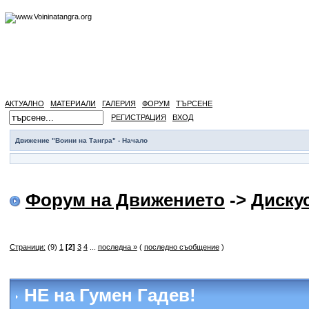
АКТУАЛНО
МАТЕРИАЛИ
ГАЛЕРИЯ
ФОРУМ
ТЪРСЕНЕ
РЕГИСТРАЦИЯ
ВХОД
Движение "Воини на Тангра" - Начало
Форум на Движението
->
Диску
Страници:
(9)
1
[2]
3
4
...
последна »
(
последно съобщение
)
НЕ на Гумен Гадев!