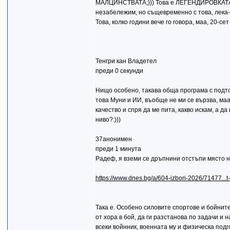
МАЛЦИНСТВАТА;))) Това е ЛЕГЕНДИРОВКАТА
незабележим, но същевременно с това, лека-
Това, колко години вече го говора, маа, 20-сет
Тенгри кан Владетел
преди 0 секунди
Нищо особено, такава обща програма с подточк
това Муни и ИИ, въобще не ми се вързва, маа
качество и спря да ме пита, какво искам, а да
ниво?:)))
37анонимен
преди 1 минута
Радеф, я вземи се дръпнини отстъпи място на
https://www.dnes.bg/a/604-izbori-2026/71477...t-
Taка е. Особено силовите спортове и бойните 
от хора в бой, да ги разстанова по задачи и
всеки войнник, военната му и физическа подг