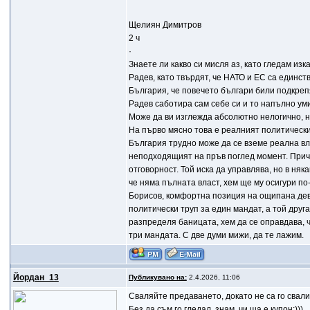
Щелиян Димитров
2 ч
·
Знаете ли какво си мисля аз, като гледам из
Радев, като твърдят, че НАТО и ЕС са единс
България, че повечето българи били подкреп
Радев саботира сам себе си и то напълно у
Може да ви изглежда абсолютно нелогично, н
На първо мясно това е реалният политически 
България трудно може да се вземе реална вла
неподходящият на пръв поглед момент. Причи
отговорност. Той иска да управлява, но в ня
че няма пълната власт, хем ще му осигури по
Борисов, комфортна позиция на ощипана деви
политически труп за един мандат, а той друг
разпределя баницата, хем да се оправдава, ч
три мандата. С две думи мижи, да те лажим.
Йордан_13
Публикувано на:
2.4.2026, 11:06
Сваляйте предаването, докaто не са го свалил
Без да съм го гледал, знам, чи ша е купон;)))