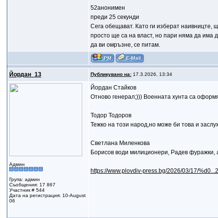
52анонимен
преди 25 секунди
Сега обещават. Като ги изберат наивницте, щ
просто ще са на власт, но пари няма да има 
да ви омръзне, се питам.
Йордан_13
Публикувано на:
17.3.2026, 13:34
Йордан Стайков
Отново генерал;))) Военната хунта са оформя!
Тодор Тодоров
Тежко на този народ,но може би това и заслу
Светлана Миленкова
Борисов води милиционери, Радев фуражки, а
Админ
https://www.plovdiv-press.bg/2026/03/17/%d0.
Група: админ
Съобщения: 17 867
Участник # 544
Дата на регистрация: 10-August
06