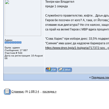
Тенгри кан Владетел
преди 1 секунда
Служебното правителство, кофти... Дрън-дрън
Гюров бе посочен от кого? А, така, от Йотова
отиваме към диктатура? Не сте наясно, защот
са прай на велик! Гюров с МВР вдига проценти
"Сова Харис" при избори днес: 33,5% подкре
Админ
"Сияние" има шанс да надскочи бариерата о
Група: админ
https://www.dnes.bg/a/1-bulgaria/717372-sov...
Съобщения: 17 867
Участник # 544
Дата на регистрация: 10-August
06
«
Предишна те
Страници:
(9)
1
[2]
3
4
...
последна »