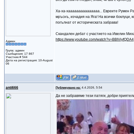
Ха-ха-хааааааааааааааа... Евреите Румен Рад
мръснъ, изчадия на Яга! На всички боклуци, к
погълнат от историческата забрава!
Скандален дебат с участието на Ивелин Миха
https://www.youtube.com/watch?v=BBIViyfQDA4
Админ
Група: админ
Съобщения: 17 867
Участник # 544
Дата на регистрация: 10-August
06
anti666
Публикувано на:
4.4.2026, 5:54
Да не забравяме тези патяги, добри приятел