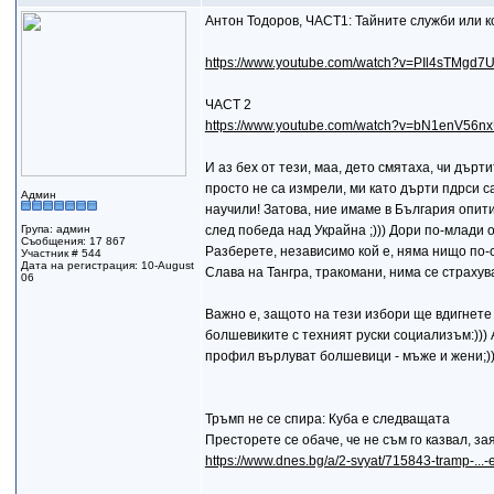
Антон Тодоров, ЧАСТ1: Тайните служби или к
https://www.youtube.com/watch?v=PIl4sTMgd7
ЧАСТ 2
https://www.youtube.com/watch?v=bN1enV56n
И аз бех от тези, маа, дето смятаха, чи дърт
просто не са измрели, ми като дърти пдрси с
Админ
научили! Затова, ние имаме в България опи
Група: админ
след победа над Украйна ;))) Дори по-млади от
Съобщения: 17 867
Разберете, независимо кой е, няма нищо по-с
Участник # 544
Дата на регистрация: 10-August
Слава на Тангра, тракомани, нима се страхува
06
Важно е, защото на тези избори ще вдигнете
болшевиките с техният руски социализъм:))) 
профил върлуват болшевици - мъже и жени;))
Тръмп не се спира: Куба е следващата
Престорете се обаче, че не съм го казвал, зая
https://www.dnes.bg/a/2-svyat/715843-tramp-...-