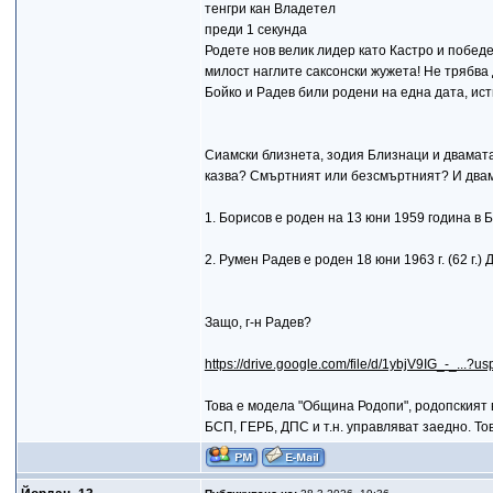
тенгри кан Владетел
преди 1 секунда
Родете нов велик лидер като Кастро и победе
милост наглите саксонски жужета! Не трябва 
Бойко и Радев били родени на една дата, исти
Сиамски близнета, зодия Близнаци и двамата.
казва? Смъртният или безсмъртният? И двам
1. Борисов е роден на 13 юни 1959 година в 
2. Румен Радев е роден 18 юни 1963 г. (62 г.)
Защо, г-н Радев?
https://drive.google.com/file/d/1ybjV9IG_-_...?us
Това е модела "Община Родопи", родопският 
БСП, ГЕРБ, ДПС и т.н. управляват заедно. 