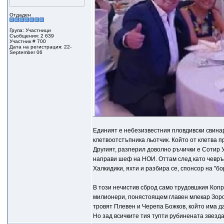
Отдаден
Група: Участници
Съобщения: 2 639
Участник # 700
Дата на регистрация: 22-
September 06
Единият е небезизвестния пловдивски свинар
клетвоотстъпника льотчик. Който от клетва п
Другият, разперил доволно ръчички е Сотир 
направи шеф на НОИ. Оттам след като чевръс
Халкидики, яхти и разбира се, спонсор на "б
В този нечистив сброд само трудовшкия Коп
милионери, понястоящем главен млекар Зоров
тровят Плевен и Черепа Божков, който има д
Но зад всичките тия тупти рубинената звезда