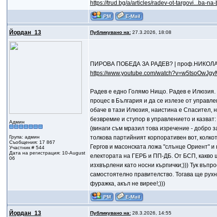
https://trud.bg/a/articles/radev-ot-targovi...ba-na-
Йордан_13
Публикувано на:
27.3.2026, 18:08
ПИРОВА ПОБЕДА ЗА РАДЕВ? | проф.НИКОЛ
https://www.youtube.com/watch?v=w5tsoOwJgy
Радев е едно Голямо Нищо. Радев е Илюзия. 
процес в България и да се излезе от управле
обаче в тази Илюзия, наистина е Спасител, но
безвремие и ступор в управлението и казват:
Админ
(винаги съм мразил това изречение - добро за
Група: админ
толкова партийният корпоративен вот, колкот
Съобщения: 17 867
Гергов и масонската ложа "слънце Ориент" и н
Участник # 544
Дата на регистрация: 10-August
електората на ГЕРБ и ПП-ДБ. От БСП, какво щ
06
изхвърлени като носни кърпички;))) Тук въпр
самостоятелно правителство. Тогава ще рухне.
фуражка, акъл не вирее!;)))
Йордан_13
Публикувано на:
28.3.2026, 14:55