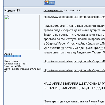
Йордан_13
Публикувано на:
6.4.2026, 14:33
https://www.voininatangra.org/modules/xcgal...6
Радев Демиржи;))) Както каза резаният кавал
трябва след изборите да назначи турците, ко
Турците на съответните места, а те от своя 
престава да съществува! Пълзящо превземане
в Община "Родопи" неслучайно сбратими с.Пър
му е рускиня;))) А там има един руски кръг;)
това е симптом и че зад Радев стои Турция. То
Админ
Група: админ
https://www.voininatangra.org/modules/xcgal...
Съобщения: 17 867
Участник # 544
Дата на регистрация: 10-August
https://www.voininatangra.org/modules/xcgal...6
06
НА 19 АПРИЛ БЪЛГАРИЯ ЩЕ ГЛАСУВА ЗА Р
ВЪСТАНИЕ, БЪЛГАРИЯ ЩЕ БЪДЕ ПРЕДАДЕН
“Вече трети ден дясната ръка на Румен Радев