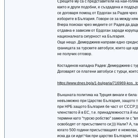
Срещите му са с представители на най-голяма
както и други подобни, е създадена и поддъ
се договаря помощ от Ердоган за Радев чрез 
изборите в България. Говори се за между няк
Вчера поисках чрез медиите от Радев да даде
отдавна е зависим от Ердоган заради корупци
националната сигурност на България.
Още нещо. Демерджиев направи едно средно
границата за турските автобуси, които ще ид
не получих отговор.
Костадинов нападна Радев: Демерджиев с тур
Договарят се платени автобуси с турци, коит
https://www.dnes.bg/a/1-bulgaria/716969-kos...
Външната политика на Турция винаги е била 
невъзможно при Царство България, защото т
при НРБ защото България бе част от СССР;))
членството й в ЕС, т.е. принадлежността й къ
термини като "турско робство" заменя ги с "
освободят от присъствието си;))) Нали? А, так
когато 500 години присъстващият е нежелан, 
иска да си иде! Чак при царство България, то