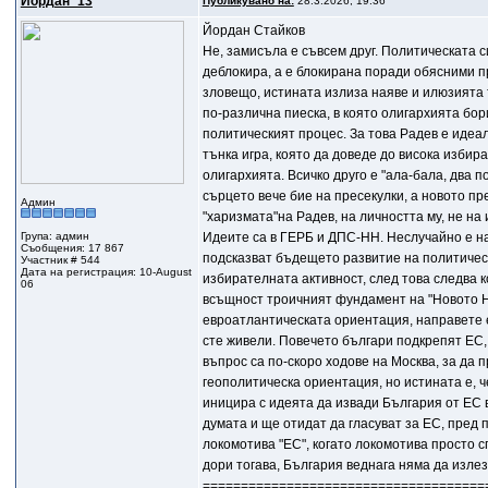
Йордан_13
Публикувано на:
28.3.2026, 19:36
Йордан Стайков
Не, замисъла е съвсем друг. Политическата с
деблокира, а е блокирана поради обясними п
зловещо, истината излиза наяве и илюзията т
по-различна пиеска, в която олигархията бор
политическият процес. За това Радев е идеалн
тънка игра, която да доведе до висока избир
олигархията. Всичко друго е "ала-бала, два 
сърцето вече бие на пресекулки, а новото пре
Админ
"харизмата"на Радев, на личността му, не на 
Група: админ
Идеите са в ГЕРБ и ДПС-НН. Неслучайно е нар
Съобщения: 17 867
подсказват бъдещето развитие на политическ
Участник # 544
Дата на регистрация: 10-August
избирателната активност, след това следва к
06
всъщност троичният фундамент на "Новото Нач
евроатлантическата ориентация, направете 
сте живели. Повечето българи подкрепят ЕС,
въпрос са по-скоро ходове на Москва, за да 
геополитическа ориентация, но истината е, ч
иницира с идеята да извади България от ЕС 
думата и ще отидат да гласуват за ЕС, пред п
локомотива "ЕС", когато локомотива просто с
дори тогава, България веднага няма да излезе
=====================================