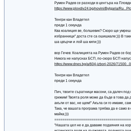
Румен Радев се разходи в центъра на Пловд
https://www.plovdiv24.bg/novini/Bylgaria/Ru...P
Тенгри кан Владетел
преди 1 секунда
Ква коалиция ве, болшевик? Скоро ще умреш о
избранници" доста сте са ошишкале;))) В так
ша цвърчи и лой ша кипи;)))
вор Гечев: Коалицията на Румен Радев се бо
Никога не напуснах БСП, по-скоро БСП напус
https://www.dnes.bg/a/604-izbori-2026/71500...0
Тенгри кан Владетел
преди 1 секунда
Пич, твоите съратници масони, са далеч под н
грижим! Твоята роля може да бъде в това да 
акъли от вас, не щем!" Акъла си го имаме, сам
Така, че вашата програма трябва да е само
майка;)))
=====================================
"Нашата цел не е да даваме подаяния на хорат
истинската роля на държавата, подчерта ощ