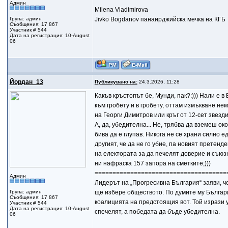
Админ
Milena Vladimirova
Група: админ
Jivko Bogdanov панаирджийска мечка на КГБ
Съобщения: 17 867
Участник # 544
Дата на регистрация: 10-August
06
Йордан_13
Публикувано на:
24.3.2026, 11:28
Какъв кръстопът бе, Мунди, пак?:))) Нали е в
към гробету и в гробету, оттам измъкване нем
на Георги Димитров или кръг от 12-сет звезди
А, да, убедителна... Не, трябва да вземеш ок
бива да е глупав. Никога не се храни силно ед
другият, че да не го убие, па новият претен
на електората за да печелят доверие и съюзн
ни нафраска 157 запора на сметките;)))
=====================================
Админ
Лидерът на „Прогресивна България“ заяви, че
Група: админ
ще избере обществото. По думите му Българи
Съобщения: 17 867
коалицията на предстоящия вот. Той изрази 
Участник # 544
Дата на регистрация: 10-August
спечелят, а победата да бъде убедителна.
06