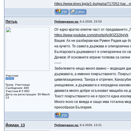
https://www.dnes.bg/a/1-bulgaria/717052-har..
Петър.
Публикувано на:
6.4.2026, 23:53
От едно кратко клипче част от предаването „
https://www.youtube.com/shorts/An9QZ326gVk
Вацев: Аз не разбирам как Румен Радев ще бо
на кучето. То самата държава е олигархична 
Българската държавност е олигархична по св
Дачков: И основните играчи толкова са силни 
------
Забележете нещо много важно – водещия дав
държавата, а именно покръстването. Покръст
Участник
цивилизационна. Тангра е отречен, Канасубиг
Група: Участници
унищожени, а държавата е изградена наново.
Съобщения: 460
двамата много добре осъзнават мащаба на дей
Участник # 5 893
Дата на регистрация: 30-March
Тоест покръстването не е просто една изоли
13
Много ясно се вижда и защо има тотална мед
преообрази България.
Йордан_13
Публикувано на:
9.4.2026, 13:21