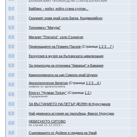
БАЛКАНСКИЯТ ПРОИЗХОД НА СТАРОБЪЛГАРСКИЯ
Байбарс - робът, който стана султан...
Скалният храм край село Багра, Кърджалийско
Топонимът "Магура"
Мегалит "Плочата", село Сърнегор
Провокациите на Пламен Пасков
(Страници
1
2
3
...7
)
Екскурзия в музея на българската цивилизация
За произхода на етнонима "баварци" и Бавария
Каменоломната на цар Симеон край Шумен
Археологически бюлетин
(Страници
1
2
3
...4
)
новини от археологията
Епосът “Чулман Толгау”
(Страници
1
2
)
Съдържание
ЗА ВЪСТАНИЕТО НА ПЕТЪР ДЕЛЯН,Ф.Нурутдинов
Най-древната история на тризъбеца, Фаргат Нурутдин
НЕБЕСНОТО СИТОВО
по случай 21.12.2012 г.
Съкровището от Дъбене и гердана на Умай