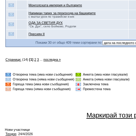
Монголската империя и българите
Нариман тарих за произхода на башкирите
с малък урок по тракийски език
ОДА ЗА СВЕТИЯ ДУХ
"Св. Дух", село Бойково, Родопи
Пресиян II
Покажи 30 от общо 409 теми сортирани по
Страници:
(14)
[1]
2
3
...
последна »
Отворена тема (има нови съобщения)
Анкета (има нови гласували)
Отворена тема (няма нови съобщения)
Анкета (няма нови гласували)
Гореща тема (има нови съобщения)
Заключена тема
Гореща тема (няма нови съобщения)
Преместена тема
Маркирай този 
Нови участници
Теодор
24/4/2026