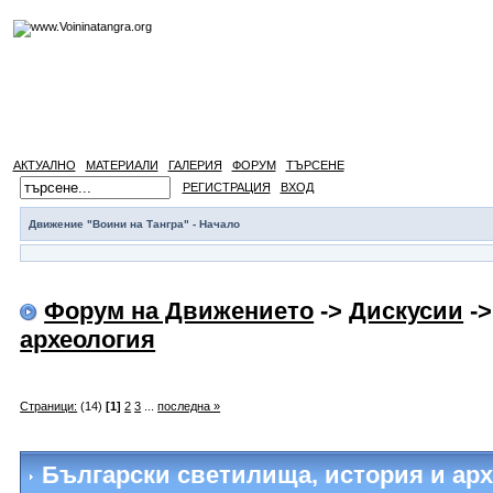
АКТУАЛНО
МАТЕРИАЛИ
ГАЛЕРИЯ
ФОРУМ
ТЪРСЕНЕ
РЕГИСТРАЦИЯ
ВХОД
Движение "Воини на Тангра" - Начало
Форум на Движението
->
Дискусии
-
археология
Страници:
(14)
[1]
2
3
...
последна »
Български светилища, история и ар