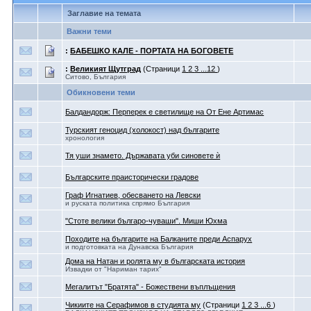
Заглавие на темата
Важни теми
:
БАБЕШКО КАЛЕ - ПОРТАТА НА БОГОВЕТЕ
:
Великият Щутград
(Страници
1
2
3
...12
)
Ситово, България
Обикновени теми
Балдандорж: Перперек е светилище на От Ене Артимас
Турският геноцид (холокост) над българите
хронология
Тя уши знамето. Държавата уби синовете ѝ
Българските праисторически градове
Граф Игнатиев, обесването на Левски
и руската политика спрямо България
"Стоте велики българо-чуваши". Миши Юхма
Походите на българите на Балканите преди Аспарух
и подготовката на Дунавска България
Дома на Натан и ролята му в българската история
Извадки от "Нариман тарих"
Мегалитът "Братята" - Божествени въплъщения
Чикиите на Серафимов в студията му
(Страници
1
2
3
...6
)