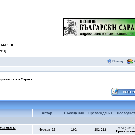
ТЪРСЕНЕ
ХОД
Помощ
грианство и Саракт
Автор
Съобщения
Преглеждания
Последнот
АНСТВОТО
1st August 2
Йордан_13
192
102 712
Прочети най