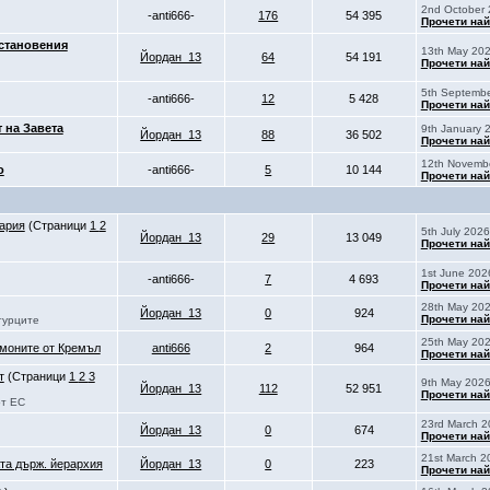
2nd October 
-anti666-
176
54 395
Прочети най
становения
13th May 202
Йордан_13
64
54 191
Прочети най
5th Septembe
-anti666-
12
5 428
Прочети най
 на Завета
9th January 
Йордан_13
88
36 502
Прочети най
12th Novembe
о
-anti666-
5
10 144
Прочети най
ария
(Страници
1
2
5th July 2026
Йордан_13
29
13 049
Прочети най
1st June 2026
-anti666-
7
4 693
Прочети най
28th May 202
Йордан_13
0
924
Прочети най
турците
25th May 202
емоните от Кремъл
anti666
2
964
Прочети най
т
(Страници
1
2
3
9th May 2026
Йордан_13
112
52 951
Прочети най
от ЕС
23rd March 2
Йордан_13
0
674
Прочети най
21st March 2
та държ. йерархия
Йордан_13
0
223
Прочети най