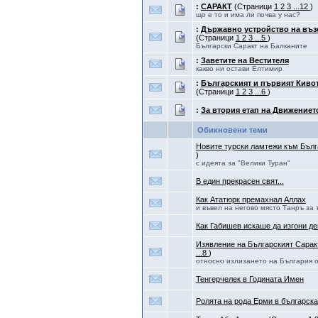
:
САРАКТ
(Страници
1
2
3
...12
)
що е то и има ли почва у нас?
:
Държавно устройство на въз
(Страници
1
2
3
...5
)
Български Саракт на Балканите
:
Заветите на Вестителя
какво ни остави Елтимир
:
Българският и първият Кивот
(Страници
1
2
3
...6
)
:
За втория етап на Движениет
Обикновени теми
Новите турски ламтежи към Бълг
)
с идеята за "Велики Туран"
В един прекрасен свят...
Как Ататюрк премахнал Аллах
и въвел на негово място Танръ за 
Как Габишев искаше да изгони д
Изявление на Българският Сарак
...8
)
относно излизането на България 
Тенгерчелек в Годината Имен
Ролята на рода Ерми в българска