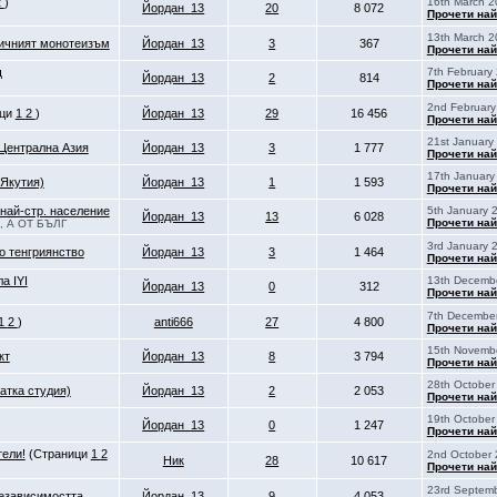
2
)
16th March 2
Йордан_13
20
8 072
Прочети най
13th March 2
тичният монотеизъм
Йордан_13
3
367
Прочети най
щ
7th February
Йордан_13
2
814
Прочети най
2nd February
ици
1
2
)
Йордан_13
29
16 456
Прочети най
21st January
 Централна Азия
Йордан_13
3
1 777
Прочети най
17th January
(Якутия)
Йордан_13
1
1 593
Прочети най
 най-стр. население
5th January 
Йордан_13
13
6 028
Прочети най
, А ОТ БЪЛГ
3rd January 
о тенгриянство
Йордан_13
3
1 464
Прочети най
а IYI
13th Decembe
Йордан_13
0
312
Прочети най
7th December
1
2
)
anti666
27
4 800
Прочети най
15th Novembe
кт
Йордан_13
8
3 794
Прочети най
28th October
атка студия)
Йордан_13
2
2 053
Прочети най
19th October
Йордан_13
0
1 247
Прочети най
тели!
(Страници
1
2
2nd October 
Ник
28
10 617
Прочети най
23rd Septemb
Независимостта
Йордан_13
9
4 053