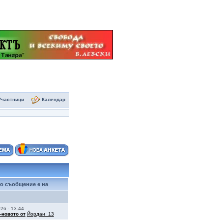
Участници
Календар
о съобщение е на
026 - 13:44
-новото от
Йордан_13