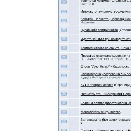
Турун Аби Артимес
(Страници
1
част I и II
Иранското тенгриянство-дуалис
Каратун- Великата (Черната) Но
Наричане
Чувашкото тенгриянство
(Стран
Идеята за Пътя при номадите от
Тенгриянството на сахите, Саха 
Проект за откриване корените на
НЕ БЪЛГАРИТЕ ПРОИЗЛИЗАТ ОТ...
Епоса "Урал батир" и башкирскот
Злонамерена употреба на символ
и друга българска символика
КУТ в тенгриянството
(Страници
Несистемата - Българският Сара
Съня на алпите (възстановена кр
Монголското тенгриянство
За титлата на българските владе
)
Саракта - абсолютния израз на 