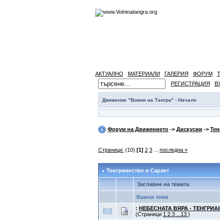
АКТУАЛНО
МАТЕРИАЛИ
ГАЛЕРИЯ
ФОРУМ
РЕГИСТРАЦИЯ
В
Движение "Воини на Тангра" - Начало
Форум на Движението
->
Дискусии
->
Тен
Страници:
(10)
[1]
2
3
...
последна »
Тенгрианство и Саракт
Заглавие на темата
Важни теми
:
НЕБЕСНАТА ВЯРА - ТЕНГРИ
(Страници
1
2
3
...13
)