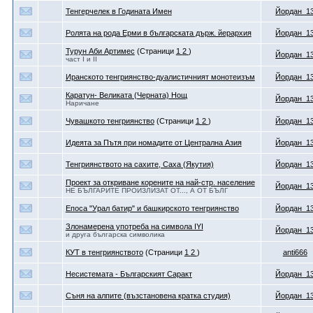
Тенгерчелек в Годината Имен
Йордан_1
Ролята на рода Ерми в българската държ. йерархия
Йордан_1
Турун Аби Артимес
(Страници
1
2
)
Йордан_1
част I и II
Иранското тенгриянство-дуалистичният монотеизъм
Йордан_1
Каратун- Великата (Черната) Нощ
Йордан_1
Наричане
Чувашкото тенгриянство
(Страници
1
2
)
Йордан_1
Идеята за Пътя при номадите от Централна Азия
Йордан_1
Тенгриянството на сахите, Саха (Якутия)
Йордан_1
Проект за откриване корените на най-стр. население
Йордан_1
НЕ БЪЛГАРИТЕ ПРОИЗЛИЗАТ ОТ..., А ОТ БЪЛГ
Епоса "Урал батир" и башкирското тенгриянство
Йордан_1
Злонамерена употреба на символа IYI
Йордан_1
и друга българска символика
КУТ в тенгриянството
(Страници
1
2
)
anti666
Несистемата - Българският Саракт
Йордан_1
Съня на алпите (възстановена кратка студия)
Йордан_1