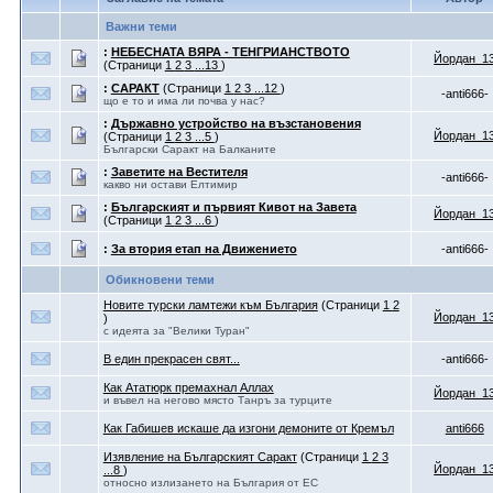
Важни теми
:
НЕБЕСНАТА ВЯРА - ТЕНГРИАНСТВОТО
Йордан_1
(Страници
1
2
3
...13
)
:
САРАКТ
(Страници
1
2
3
...12
)
-anti666-
що е то и има ли почва у нас?
:
Държавно устройство на възстановения
Йордан_1
(Страници
1
2
3
...5
)
Български Саракт на Балканите
:
Заветите на Вестителя
-anti666-
какво ни остави Елтимир
:
Българският и първият Кивот на Завета
Йордан_1
(Страници
1
2
3
...6
)
:
За втория етап на Движението
-anti666-
Обикновени теми
Новите турски ламтежи към България
(Страници
1
2
Йордан_1
)
с идеята за "Велики Туран"
В един прекрасен свят...
-anti666-
Как Ататюрк премахнал Аллах
Йордан_1
и въвел на негово място Танръ за турците
Как Габишев искаше да изгони демоните от Кремъл
anti666
Изявление на Българският Саракт
(Страници
1
2
3
Йордан_1
...8
)
относно излизането на България от ЕС