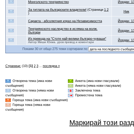
Монголското тенгриянство
Йордан_1
За титлата на българските владетели!
(Страници
1
2
Ник
)
Саракта - абсолютния израз на Независимостта
Йордан_1
Тенгриянското наследство в исляма на волж.
Йордан_1
българи
Из превода на "Стоте най-велики българо-чуваши"
Йордан_1
Автор Миши Юхма. уров превод и коментари
Покажи 30 от общо 275 теми сортирани по
Страници:
(10)
[1]
2
3
...
последна »
Отворена тема (има нови
Анкета (има нови гласували)
съобщения)
Анкета (няма нови гласували)
Отворена тема (няма нови
Заключена тема
съобщения)
Преместена тема
Гореща тема (има нови съобщения)
Гореща тема (няма нови
съобщения)
Маркирай този разд