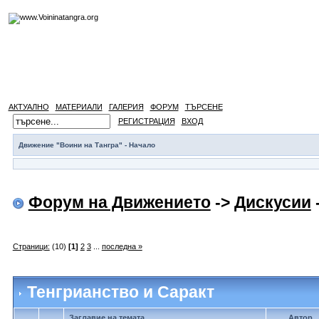
АКТУАЛНО
МАТЕРИАЛИ
ГАЛЕРИЯ
ФОРУМ
ТЪРСЕНЕ
РЕГИСТРАЦИЯ
ВХОД
Движение "Воини на Тангра" - Начало
Форум на Движението
->
Дискусии
Страници:
(10)
[1]
2
3
...
последна »
Тенгрианство и Саракт
Заглавие на темата
Автор