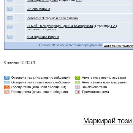
Огнена Марина
Ритуалът "Старци" в село Ситово
24 май - международен ден на Българската
(Страници
1
2
)
писменост и култура
Към годината Верени
Покажи 30 от общо 82 теми сортирани по
Страници:
(3)
[1]
2
3
Отворена тема (има нови съобщения)
Анкета (има нови гласували)
Отворена тема (няма нови съобщения)
Анкета (няма нови гласували)
Гореща тема (има нови съобщения)
Заключена тема
Гореща тема (няма нови съобщения)
Преместена тема
Маркирай този