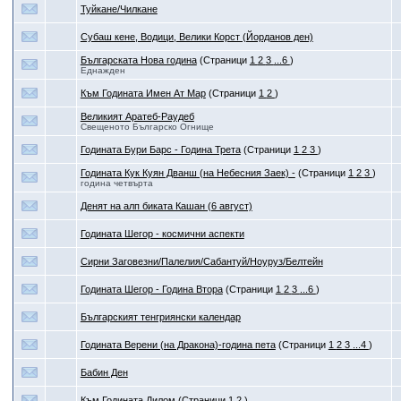
Туйкане/Чилкане
Субаш кене, Водици, Велики Корст (Йорданов ден)
Българската Нова година
(Страници
1
2
3
...6
)
Еднажден
Към Годината Имен Ат Мар
(Страници
1
2
)
Великият Аратеб-Раудеб
Свещеното Българско Огнище
Годината Бури Барс - Година Трета
(Страници
1
2
3
)
Годината Кук Куян Дванш (на Небесния Заек) -
(Страници
1
2
3
)
година четвърта
Денят на алп биката Кашан (6 август)
Годината Шегор - космични аспекти
Сирни Заговезни/Палелия/Сабантуй/Ноуруз/Белтейн
Годината Шегор - Година Втора
(Страници
1
2
3
...6
)
Българският тенгриянски календар
Годината Верени (на Дракона)-година пета
(Страници
1
2
3
...4
)
Бабин Ден
Към Годината Дилом
(Страници
1
2
)