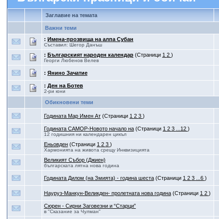
Заглавие на темата
Важни теми
:
Имена-прозвища на алпа Субан
Съставил: Шегор Данъш
:
Българският народен календар
(Страници
1
2
)
Георги Любенов Велев
:
Янино Зачатие
:
Ден на Ботев
2-ри юни
Обикновени теми
Годината Мар Имен Ат
(Страници
1
2
3
)
Годината САМОР-Новото начало на
(Страници
1
2
3
...12
)
12 годишния ни календарен цикъл
Еньовден
(Страници
1
2
3
)
Хармонията на живота срещу Инквизицията
Великият Събор (Джиен)
българската лятна нова година
Годината Дилом (на Змията) - година шеста
(Страници
1
2
3
...6
)
Науруз-Манкун-Великден- пролетната нова година
(Страници
1
2
)
Сюрен - Сирни Заговезни и “Старци”
в "Сказание за Чулман"