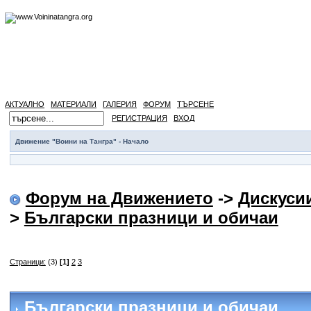
АКТУАЛНО
МАТЕРИАЛИ
ГАЛЕРИЯ
ФОРУМ
ТЪРСЕНЕ
РЕГИСТРАЦИЯ
ВХОД
Движение "Воини на Тангра" - Начало
Форум на Движението
->
Дискуси
>
Български празници и обичаи
Страници:
(3)
[1]
2
3
Български празници и обичаи