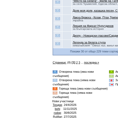
"Място на силата" , филм на Тат
за село Чушмелий, Одеска област,
Доле моя доле, казашка песен, 
Дакха Бракха - Козак, Птах,Трипи
Украйна
Лекция на Фархат Нурутдинов
за Българската история
Диллу - Номадски гласове/Сарди
Легенда за бялата ступа
хималайският "Овньо льо, вакъл к
Покажи 30 от общо 229 теми сорти
Страници:
(8)
[1]
2
3
...
последна »
Отворена тема (има нови
Ан
съобщения)
Ан
Отворена тема (няма нови
За
съобщения)
Пр
Гореща тема (има нови съобщения)
Гореща тема (няма нови
съобщения)
Нови участници
Теодор
24/4/2026
bohi
11/11/2025
rodop
30/8/2025
RuMan
27/7/2025