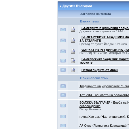
Другите Българии
Заглавие на темата
Важни теми
:
Българите в Кримския полуо
Документална справка от 1944 г.
:
БЪЛГАРСКИЯТ АКАДЕМИК Ф
ЗА ТАТАРИТЕ
Превод от руски: Йордан Стайков
:
ФАРХАТ НУРУТДИНОВ НА „БУ
ПРЕВОД ОТ РУСКИ: ЙОРДАН СТА
:
Българският академик Фарха
тюрките
:
Петроглифите от Иран
Обикновени теми
Традициите на украинските бълг
Татнефт - основата на волжкобъ
ВОЛЖКА БЪЛГАРИЯ - Борба на 
освобождение
Петър Низамов
група Хас сак (Настоящи саки), 
Ай Сулу (Луннолика Красавица) "О