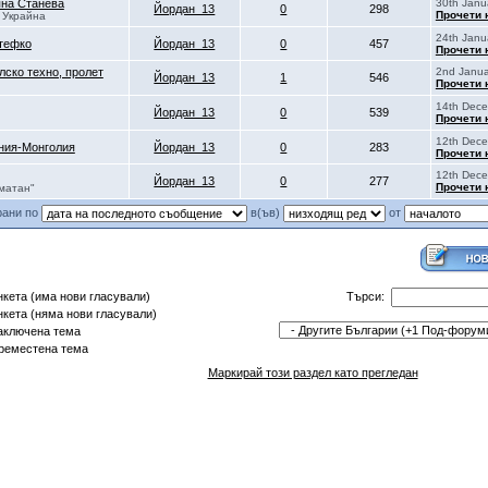
яна Станева
30th Janu
Йордан_13
0
298
Прочети 
 Украйна
24th Janu
Стефко
Йордан_13
0
457
Прочети 
лско техно, пролет
2nd Janua
Йордан_13
1
546
Прочети 
14th Dece
Йордан_13
0
539
Прочети 
12th Dece
ния-Монголия
Йордан_13
0
283
Прочети 
12th Dece
Йордан_13
0
277
Прочети 
аматан"
рани по
в(ъв)
от
Търси:
кета (има нови гласували)
кета (няма нови гласували)
ключена тема
еместена тема
Маркирай този раздел като прегледан