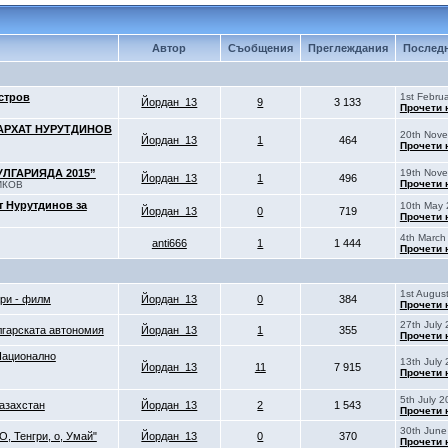
Автор
Съобщения
Преглеждания
Последн
стров
1st Febru
Йордан_13
9
3 133
Прочети 
АРХАТ НУРУТДИНОВ
20th Nove
Йордан_13
1
464
Прочети 
ЛГАРИЯДА 2015”
19th Nove
Йордан_13
1
496
Прочети 
ЙКОВ
т Нурутдинов за
10th May 
Йордан_13
0
719
Прочети 
4th March
anti666
1
1 444
Прочети 
1st Augus
ари - филм
Йордан_13
0
384
Прочети 
27th July 
лгарската автономия
Йордан_13
1
355
Прочети 
Национално
13th July 
Йордан_13
11
7 915
Прочети 
5th July 2
Казахстан
Йордан_13
2
1 543
Прочети 
30th June
, Тенгри, о, Умай"
Йордан_13
0
370
Прочети 