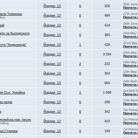
30th June
Йордан_13
0
326
Прочети 
Мала Токмачка
27th June
Йордан_13
0
484
Прочети 
айна
26th June
ший
Йордан_13
0
414
Прочети 
ите за българското
23rd May 
Йордан_13
0
383
Прочети 
о
22nd May 
нта "Андромеда"
Йордан_13
1
429
Прочети 
20th May 
Йордан_13
8
3 534
Прочети 
19th May 
Йордан_13
2
232
Прочети 
13th May 
Йордан_13
0
354
Прочети 
24th April
Йордан_13
0
664
Прочети 
3rd April 
ен Еси, Украйна
Йордан_13
1
1 089
Прочети 
17th Marc
ско море
Йордан_13
0
290
Прочети 
7th Febru
а
Йордан_13
0
342
Прочети 
мелийска нар. песен
1st Febru
Йордан_13
0
410
Прочети 
крайна
1st Febru
яна Станева
Йордан_13
0
193
Прочети 