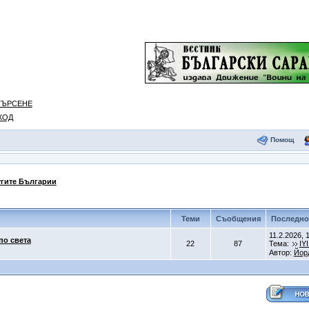
ТЪРСЕНЕ
ХОД
Помощ
гите Българии
Теми
Съобщения
Последно
11.2.2026, 
по света
22
87
Тема:
IY
Автор:
Йор