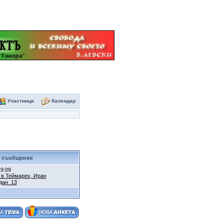
Участници
Календар
 съобщение
19:09
I в Теймарех, Иран
дан_13