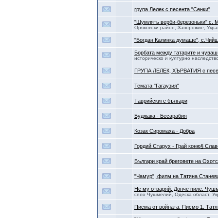
група Лелек с песента "Сенки"
"Шумлять верби-березоньки" с. 
Оряховски район, Запорожие, Укр
"Богдан Калинка думаше", с.Чий
Борбата между татарите и чуваш
историческо и културно наследств
ГРУПА ЛЕЛЕК, ХЪРВАТИЯ с песе
Темата "Гагаузия"
Таврийските българи
Буджака - Бесарабия
Козак Сиромаха - Добра
Гордий Старух - Грай коню§ Слав
Българи край бреговете на Охот
"Чамур", филм на Татяна Станев
Не му отваряй, Донче пиле. Чуш
село Чушмелий, Одеска област, У
Писма от войната. Писмо 1. Тат