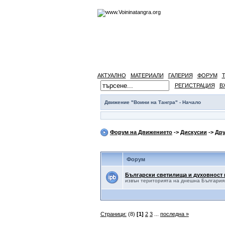
АКТУАЛНО
МАТЕРИАЛИ
ГАЛЕРИЯ
ФОРУМ
РЕГИСТРАЦИЯ
В
Движение "Воини на Тангра" - Начало
Форум на Движението
->
Дискусии
->
Дру
Форум
Български светилища и духовност 
извън територията на днешна България
Страници:
(8)
[1]
2
3
...
последна »