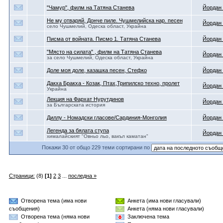
"Чамур", филм на Татяна Станева
Йордан
Не му отваряй, Донче пиле. Чушмелийска нар. песен
Йордан
село Чушмелий, Одеска област, Украйна
Писма от войната. Писмо 1. Татяна Станева
Йордан
"Място на силата" , филм на Татяна Станева
Йордан
за село Чушмелий, Одеска област, Украйна
Доле моя доле, казашка песен, Стефко
Йордан
Дакха Бракха - Козак, Птах,Трипилско техно, пролет
Йордан
Украйна
Лекция на Фархат Нурутдинов
Йордан
за Българската история
Диллу - Номадски гласове/Сардиния-Монголия
Йордан
Легенда за бялата ступа
Йордан
хималайският "Овньо льо, вакъл каматан"
Покажи 30 от общо 229 теми сортирани по
Страници:
(8)
[1]
2
3
...
последна »
Отворена тема (има нови
Анкета (има нови гласували)
съобщения)
Анкета (няма нови гласували)
Отворена тема (няма нови
Заключена тема