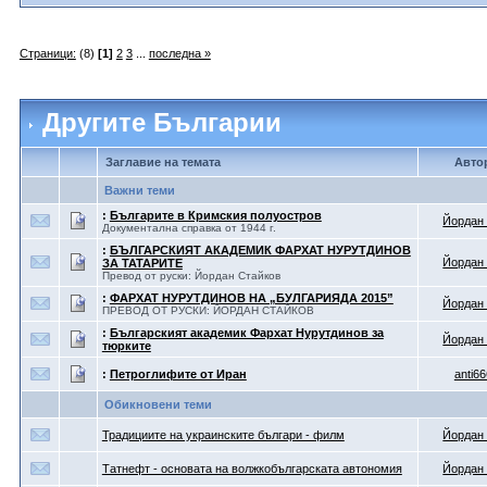
Страници:
(8)
[1]
2
3
...
последна »
Другите Българии
Заглавие на темата
Авто
Важни теми
:
Българите в Кримския полуостров
Йордан
Документална справка от 1944 г.
:
БЪЛГАРСКИЯТ АКАДЕМИК ФАРХАТ НУРУТДИНОВ
Йордан
ЗА ТАТАРИТЕ
Превод от руски: Йордан Стайков
:
ФАРХАТ НУРУТДИНОВ НА „БУЛГАРИЯДА 2015”
Йордан
ПРЕВОД ОТ РУСКИ: ЙОРДАН СТАЙКОВ
:
Българският академик Фархат Нурутдинов за
Йордан
тюрките
:
Петроглифите от Иран
anti66
Обикновени теми
Традициите на украинските българи - филм
Йордан
Татнефт - основата на волжкобългарската автономия
Йордан