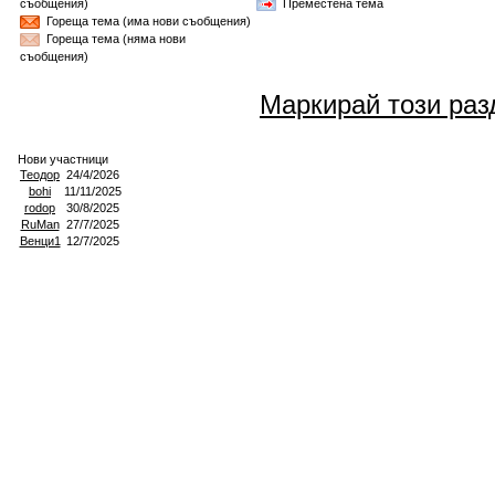
съобщения)
Преместена тема
Гореща тема (има нови съобщения)
Гореща тема (няма нови
съобщения)
Маркирай този раз
Нови участници
Теодор
24/4/2026
bohi
11/11/2025
rodop
30/8/2025
RuMan
27/7/2025
Венци1
12/7/2025