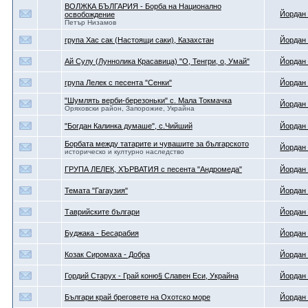
ВОЛЖКА БЪЛГАРИЯ - Борба на Национално
Йордан
освобождение
Петър Низамов
група Хас сак (Настоящи саки), Казахстан
Йордан
Ай Сулу (Луннолика Красавица) "О, Тенгри, о, Умай"
Йордан
група Лелек с песента "Сенки"
Йордан
"Шумлять верби-березоньки" с. Мала Токмачка
Йордан
Оряховски район, Запорожие, Украйна
"Богдан Калинка думаше", с.Чийший
Йордан
Борбата между татарите и чувашите за българското
Йордан
историческо и културно наследство
ГРУПА ЛЕЛЕК, ХЪРВАТИЯ с песента "Андромеда"
Йордан
Темата "Гагаузия"
Йордан
Таврийските българи
Йордан
Буджака - Бесарабия
Йордан
Козак Сиромаха - Добра
Йордан
Гордий Старух - Грай коню§ Славен Еси, Украйна
Йордан
Българи край бреговете на Охотско море
Йордан