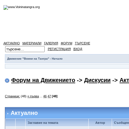
АКТУАЛНО
МАТЕРИАЛИ
ГАЛЕРИЯ
ФОРУМ
ТЪРСЕНЕ
РЕГИСТРАЦИЯ
ВХОД
Движение "Воини на Тангра" - Начало
Форум на Движението
->
Дискусии
->
Ак
Страници:
(48)
« първа
...
46
47
[48]
Актуално
Заглавие на темата
Автор
Съобщен