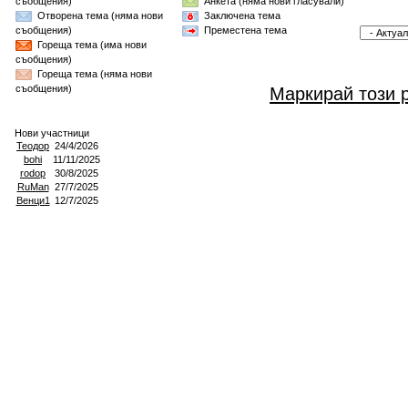
съобщения)
Анкета (няма нови гласували)
Отворена тема (няма нови
Заключена тема
съобщения)
Преместена тема
Гореща тема (има нови
съобщения)
Гореща тема (няма нови
съобщения)
Маркирай този 
Нови участници
Теодор
24/4/2026
bohi
11/11/2025
rodop
30/8/2025
RuMan
27/7/2025
Венци1
12/7/2025