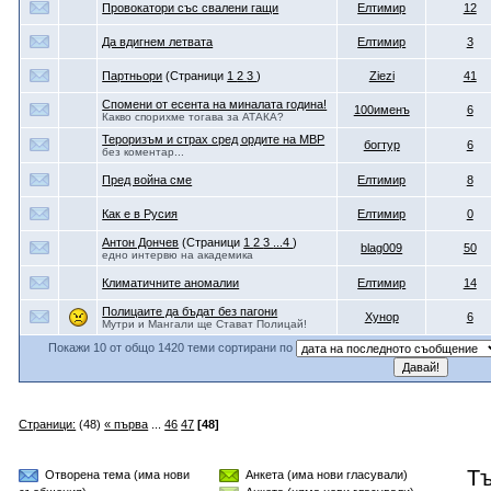
Провокатори със свалени гащи
Eлтимир
12
Да вдигнем летвата
Eлтимир
3
Партньори
(Страници
1
2
3
)
Ziezi
41
Спомени от есента на миналата година!
100именъ
6
Какво спорихме тогава за АТАКА?
Тероризъм и страх сред ордите на МВР
богтур
6
без коментар...
Пред война сме
Eлтимир
8
Как е в Русия
Eлтимир
0
Антон Дончев
(Страници
1
2
3
...4
)
blag009
50
едно интервю на академика
Климатичните аномалии
Eлтимир
14
Полицаите да бъдат без пагони
Хунор
6
Мутри и Мангали ще Стават Полицай!
Покажи 10 от общо 1420 теми сортирани по
Страници:
(48)
« първа
...
46
47
[48]
Т
Отворена тема (има нови
Анкета (има нови гласували)