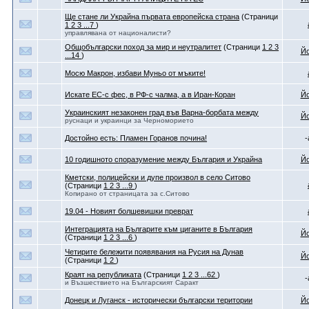
Ще стане ли Украйна първата европейска страна
(Страници
1
2
3
...7
)
управлявана от националисти?
Общобългарски поход за мир и неутралитет
(Страници
1
2
3
Йо
...14
)
Мосю Макрон, избави Муньо от мъките!
Искате ЕС-с фес, в РФ-с чалма, а в Иран-Коран
Йо
Украинският незаконен град във Варна-борбата между
Йо
руснаци и украинци за Черноморието
Достойно есть: Пламен Горанов почина!
-
10 годишното споразумение между България и Украйна
Йо
Кметски, полицейски и дупе произвол в село Ситово
(Страници
1
2
3
...9
)
Копирано от страницата за с.Ситово
19.04 - Новият болшевишки преврат
Интеграцията на Българите към циганите в България
Йо
(Страници
1
2
3
...6
)
Четирите бележити появявания на Русия на Дунав
Йо
(Страници
1
2
)
Краят на републиката
(Страници
1
2
3
...62
)
-
и Възшествието на Българският Саракт
Донецк и Луганск - исторически български територии
Йо