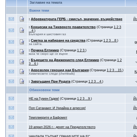
Заглавие на темата
Важни теми
:
Абревиатурата ГЕРБ - смисъл, значение, въздействие
Йо
:
Концесии на Тиквеното правителство
(Страници
1
2
3
...4
)
България и шистовия газ
:
Сметка за набиране на средства
(Страници
1
2
3
...8
)
g
за сайта.
:
Почина Елтимир
(Страници
1
2
3
)
каза че скоро ще се върне
:
Бъдещето на Движението след Елтимир
(Страници
1
2
-
3
...6
)
:
Аерозолен геноцид над България
(Страници
1
2
3
...15
)
К
Химическите следи (chemtrails)
:
Завръщане При Родата
(Страници
1
2
3
...4
)
-
Обикновени теми
НЕ на Гумен Гадев!
(Страници
1
2
3
...9
)
Йо
Поп Сатанаил: И Украйна е агресор!
Йо
Темплиерите и Бафомет
19 април 2026 г.- денят на Предателството
Йо
ЧАНДАЛА ТЪПЧАТ ГРАНИЦИТЕ НА ЕС
Йо