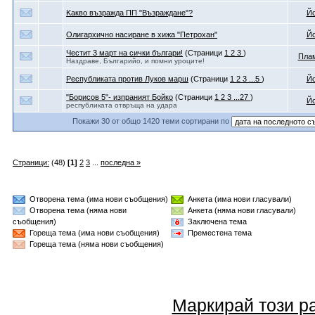
Kaкво възражда ПП "Възраждане"?
Йо
Олигархично насиране в хижа "Петрохан"
Йо
Честит 3 март на сички българи!
(Страници
1
2
3
)
Пла
Наздраве, Българийо, и помни уроците!
Республиката против Луков марш
(Страници
1
2
3
...5
)
Йо
"Борисов 5"- изпраният Бойко
(Страници
1
2
3
...27
)
Йо
республиката отвръща на удара
Покажи 30 от общо 1420 теми сортирани по
Страници:
(48)
[1]
2
3
...
последна »
Отворена тема (има нови съобщения)
Анкета (има нови гласували)
Отворена тема (няма нови
Анкета (няма нови гласували)
съобщения)
Заключена тема
Гореща тема (има нови съобщения)
Преместена тема
Гореща тема (няма нови съобщения)
Маркирай този р