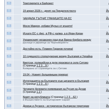
Темплиерите и Бафомет
19 април 2026 г.- денят на Предателството
Йо
ЧАНДАЛА ТЪПЧАТ ГРАНИЦИТЕ НА ЕС
Йо
Мосю Макрон, избави Муньо от мъките!
Искате ЕС-с фес, в РФ-с чалма, а в Иран-Коран
Йо
Украинският незаконен град във Варна-борбата между
Йо
руснаци и украинци за Черноморието
Достойно есть: Пламен Горанов почина!
-
10 годишното споразумение между България и Украйна
Йо
Кметски, полицейски и дупе произвол в село Ситово
(Страници
1
2
3
...9
)
Копирано от страницата за с.Ситово
19.04 - Новият болшевишки преврат
Интеграцията на Българите към циганите в България
Йо
(Страници
1
2
3
...6
)
Четирите бележити появявания на Русия на Дунав
Йо
(Страници
1
2
)
Краят на републиката
(Страници
1
2
3
...62
)
-
и Възшествието на Българският Саракт
Донецк и Луганск - исторически български територии
Йо