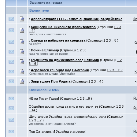
Заглавие на темата
Важни теми
:
Абревиатурата ГЕРБ - смисъл, значение, въздействие
Йо
:
Концесии на Тиквеното правителство
(Страници
1
2
3
...4
)
България и шистовия газ
:
Сметка за набиране на средства
(Страници
1
2
3
...8
)
g
за сайта.
:
Почина Елтимир
(Страници
1
2
3
)
каза че скоро ще се върне
:
Бъдещето на Движението след Елтимир
(Страници
1
2
-
3
...6
)
:
Аерозолен геноцид над България
(Страници
1
2
3
...15
)
К
Химическите следи (chemtrails)
:
Завръщане При Родата
(Страници
1
2
3
...4
)
-
Обикновени теми
НЕ на Гумен Гадев!
(Страници
1
2
3
...9
)
Йо
Общобългарски поход за мир и неутралитет
(Страници
1
2
3
Йо
...14
)
Ще стане ли Украйна първата европейска страна
(Страници
1
2
3
...7
)
управлявана от националисти?
Поп Сатанаил: И Украйна е агресор!
Йо