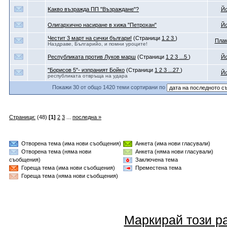
Kaкво възражда ПП "Възраждане"?
Йо
Олигархично насиране в хижа "Петрохан"
Йо
Честит 3 март на сички българи!
(Страници
1
2
3
)
Пла
Наздраве, Българийо, и помни уроците!
Республиката против Луков марш
(Страници
1
2
3
...5
)
Йо
"Борисов 5"- изпраният Бойко
(Страници
1
2
3
...27
)
Йо
республиката отвръща на удара
Покажи 30 от общо 1420 теми сортирани по
Страници:
(48)
[1]
2
3
...
последна »
Отворена тема (има нови съобщения)
Анкета (има нови гласували)
Отворена тема (няма нови
Анкета (няма нови гласували)
съобщения)
Заключена тема
Гореща тема (има нови съобщения)
Преместена тема
Гореща тема (няма нови съобщения)
Маркирай този р