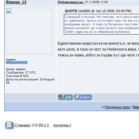
Йордан_13
Публикувано на:
17.1.2008, 0:26
QUOTE
(anti666 @ Jan 16 2008, 03:49 PM)
Сканирай и пускай. Не смятам, че я има в мат
от админите, засега си остава така. Но ако 
направим много. А това са безценни текстове.
имало интернет да я има цялата тази информа
Тибет, едва ли са го обявявали публично.
Единствения недостатък на книгата е, че ви
като цяло, в тази си част за Небесната вяра
тежък за човек, който за първи път ще чете т
Админ
Група: админ
Съобщения: 17 873
Участник # 544
Дата на регистрация: 10-August
06
«
Предишна тема
|
Тен
Страници:
(13)
[1]
2
3
...
последна »