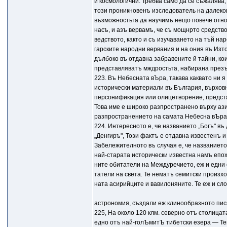
и космологични. Требва само да се съжалява
този проникновенъ изследователь на далеко
възможностьта да научимъ нещо повече отно
насъ, и азъ вервамъ, че съ мощнрто средств
ведството, както и съ изучаването на тъй н
гарските народни вервания и на ония въ Изт
дълбоко въ отдавна забравените й тайни, ко
представляватъ мждростьта, набирана презъ
223. Въ Небесната вЪpa, такава каквато ни 
исторически материали въ България, върховн
персонификация или олицетворение, представ
Това име е широко разпространено върху ази
разпространението на самата Небесна вЪpa
224. Интересното е, че названието „Богъ" въ
„Денгиръ", Този фактъ е отдавна известенъ 
Забележителното въ случая е, че названието
най-старата исторически известна намъ епо
ните обитатели на Междуречието, еж и едни 
татели на света. Те нематъ семитски произхо
ната асирийците и вавилоняните. Те еж и сл
астрономия, създали еж клинообразното пис
225, На около 120 клм. северно отъ столицат
едно отъ най-голЪмитЪ тибетски езера — Тен