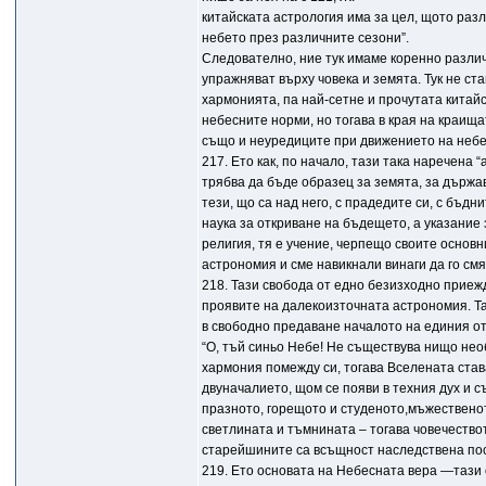
китайската астрология има за цел, щото разл
небето през различните сезони”.
Следователно, ние тук имаме коренно различ
упражняват върху човека и земята. Тук не ст
хармонията, па най-сетне и прочутата китай
небесните норми, но тогава в края на краищ
също и неуредиците при движението на небес
217. Ето как, по начало, тази така наречена 
трябва да бъде образец за земята, за държав
тези, що са над него, с прадедите си, с бъд
наука за откриване на бъдещето, а указание з
религия, тя е учение, черпещо своите основн
астрономия и сме навикнали винаги да го см
218. Тази свобода от едно безизходно приеж
проявите на далекоизточната астрономия. Та
в свободно предаване началото на единия от 
“О, тъй синьо Небе! Не съществува нищо необ
хармония помежду си, тогава Вселената става
двуначалието, щом се появи в техния дух и 
празното, горещото и студеното,мъжественот
светлината и тъмнината – тогава човечество
старейшините са всъщност наследствена пос
219. Ето основата на Небесната вера —тази 