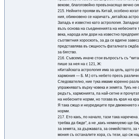
векове, благоговейно превъзнасящо вечно си
215. Нейните прояви въ Китай, особено когат
ния, обикновено се наричатъ „китайска астро
Западъ е известно като астрология. Западна
възъ основа на съединенията на небесните 
века, народа или дори на известно предприят
съответния хороскопъ, за да се вдигне заве
представлява въ сжщность фаталната сждба,
за бягство.
216. Съвсемъ иначе стои въпросътъ съ ^кита
пише за нея на с 121, Ж:
нКитайската астрология има за цель, щото р
хармония — Б. М.) отъ небето презъ различн
Следователно, ние тука имаме коренно разли
упражняватъ върху човека и земята. Тукъ не
редътъ, хармонията, па най-сетне и прочута
на небесните норми, но тогава въ края на к
Я така сжщо и неуредиците при движението 
норми.
217. Ето какъ, по начало, тази така наречена
требва да бжде", а не „какъ неминуемо ще б
за земята, за държавата, за семейството, за
мония съ останалите хора, съ тези, що сж на