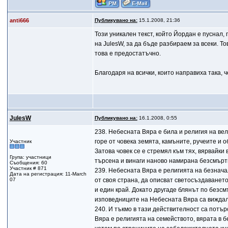
anti666
Публикувано на:
15.1.2008, 21:36
Този уникален текст, който Йордан е пуснал
на JulesW, за да бъде разбираем за всеки. То
това е предостатъчно.
Благодаря на всички, които направиха така, ч
JulesW
Публикувано на:
16.1.2008, 0:55
238. Небесната Вяра е била и религия на вел
горе от човека земята, камъните, ручеите и о
Участник
Затова човек се е стремял към тях, вярвайки
Група: участници
търсена и винаги наново намирана безсмърт
Съобщения: 60
Участник # 871
239. Небесната Вяра е религията на безначал
Дата на регистрация: 11-March
07
от своя страна, да описват светосъздаванет
и един край. Докато другаде блянът по безс
изповедниците на Небесната Вяра са виждал
240. И тъкмо в тази действителност са потъ
Вяра е религията на семейството, вярата в 