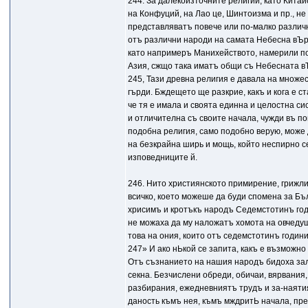
244. За далекоизточните религии, като Кита
на Конфуций, на Лао це, Шинтоизма и пр., не
представляватъ повече или по-малко различ
отъ различни народи на самата Небесна вЪра
като напримеръ Манихейството, намерили п
Азия, сжщо така иматъ общи съ Небесната в
245, Тази древна религия е давала на множес
гърди. Бждещето ще разкрие, какъ и кога е с
че тя е имала и своята единна и целостна с
и отличителна съ своите начала, чужди въ п
подобна религия, само подобно верую, може
на безкрайна ширь и мощь, който неспирно се
изповедниците й.
246. Нито християнското примирение, грижл
всичко, което можеше да буди спомена за Бъ
хрисимъ и кротъкъ народъ Седемстотинъ годин
не можаха да му наложатъ хомота на овчеду
това на ония, които отъ седемстотинъ годин
247» И ако нЬкой се запита, какъ е възможн
Отъ съзнанието на нашия народъ бидоха зал
секна. Безчислени обреди, обичаи, вярвания
разбирания, ежедневниятъ трудъ и за-наятия
даность къмъ нея, къмъ мждритЬ начала, пре