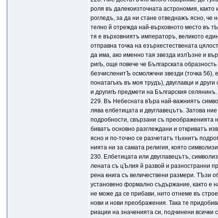
роля въ далекоизточната астрономия, както 
рогледъ, за да ни стане отведнажъ ясно, че
телно й отрежда най-върховното место въ тЬ
тя е върховниятъ императоръ, великото еди
отправна точка на езърхестествената цялост
да има, ако именно тая звезда излЪзне и в
ригЬ, още повече че Българската образность 
безчисленитЪ осмолжчни звезди (точка 56), е
понатагъкъ въ моя трудъ), двуглавци и други
и другигЬ предмети на Българския селянинъ.
229. Въ Небесната вЪра най-важниятъ симво
лява елбетицата и двуглавецътъ. Затова ние
подробности, свързани съ преображенията н
биватъ основно разглеждани и откриватъ изв
ясно и по-точно се разчетатъ тЬхнитъ подро
нията ни за самата религия, която символиз
230. Елбетицата или двуглавецътъ, символизи
лената съ цЪлия й развой и разностранни п
рена книга съ величествени размери. ТЪзи о
установено формално съдържание, както е н
не може да се прибави, нито отнеме въ стро
нови и нови преображения. Така тe придобив
риации на значенията си, подчинени всички 