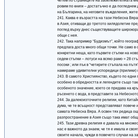
четем по страниците на забележителната кни
ровим по книги – достатъчно е да погледнем 
на Българина, на неговите въжделения, жите
241. Каква е възрастта на тази Небесна Вяр
в Азия, отиващи до третото хилядолетие пре
поглед върху днес съществуващите широкора
общи с нея.
242. Така например “Будизмът”, който геогра
предлага доста много общи точки. Не само в
конкретни неща, като първите стъпки на нов
седем стъпки – лотуси на всяко рамо = 28 ст
посоки ; или пък в “четирите стъпала на пътя
намираме удивителни успоредици (прилики) 
243. В самото Християнство, където по едни
особено в обредността и легендите също так
особеното значение, което се придава на кр
ръсенето с вода, в представите за Небесното
244. За далекоизточните религии, като Китай
дума, че те всъщност представляват повече 
самата Небесна Вяра. А освен тях редица ощ
разпространение в Азия също така имат общ
245. Тази древна религия е давала на множес
нас е важното да знаем, че тя е имала и сво
своите начала, чужди в повечето случаи на 