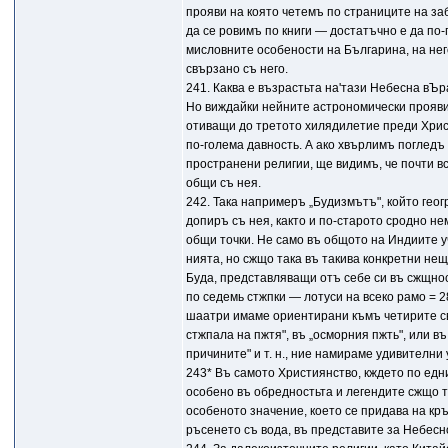
прояви на която четемъ по страниците на за
да се ровимъ по книги — достатъчно е да по
мисловните особености на Българина, на не
свързано съ него.
241. Каква е възрастьта на'тази Небесна вЪ
Но виждайки нейните астрономически прояви
отиващи до третото хилядилетие преди Хри
по-голема давность. А ако хвърлимъ поглед
пространени религии, ще видимъ, че почти в
общи съ нея.
242. Така напримеръ „Будизмътъ", който гео
допиръ съ нея, както и по-старото сродно не
общи точки. Не само въ общото на Индиите 
нията, но сжщо така въ такива конкретни не
Буда, представляващи отъ себе си въ сжщно
по седемь стжпки — лотуси на всеко рамо = 28 
шаатри имаме ориентирани къмъ четирите св
стжпала на пжтя", въ „осморния пжть", или 
причините" и т. н., ние намираме удивителни
243* Въ самото Християнство, кждето по едн
особено въ обредностьта и легендите сжщо т
особеното значение, което се придава на кр
ръсенето съ вода, въ представите за Небесн