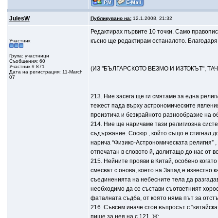
JulesW
Публикувано на:
12.1.2008, 21:32
Редактирах първите 10 точки. Само правописн
късно ще редактирам останалото. Благодаря
Участник
Група: участници
Съобщения: 60
Участник # 871
(ИЗ "БЪЛГАРСКОТО ВЕЗМО И ИЗТОКЪТ", ТАЧ
Дата на регистрация: 11-March
07
213. Ние засега ще ги смятаме за една рели
тежест пада върху астрономическите явлени
произтича и безкрайното разнообразие на об
214. Ние ще наричаме тази религиозна систе
съдържание. Сосюр , който също е стигнал д
нарича “Физико-Астрономическата религия” ,
отпечатан в словото й, долитащо до нас от в
215. Нейните прояви в Китай, особено когато
смесват с онова, което на Запад е известно 
съединенията на небесните тела да разгадав
необходимо да се състави съответният хорос
фаталната съдба, от която няма път за отстъ
216. Съвсем иначе стои въпросът с “китайска
пише за нея на с 121, Ж: