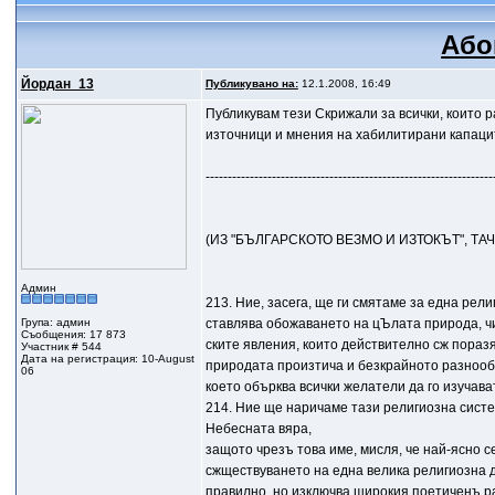
Або
Йордан_13
Публикувано на:
12.1.2008, 16:49
Публикувам тези Скрижали за всички, които 
източници и мнения на хабилитирани капаците
-----------------------------------------------------------------
(ИЗ "БЪЛГАРСКОТО ВЕЗМО И ИЗТОКЪТ", ТАЧ
Админ
213. Ние, засега, ще ги смятаме за една рел
Група: админ
ставлява обожаването на цЪлата природа, ч
Съобщения: 17 873
ските явления, които действително сж пораз
Участник # 544
Дата на регистрация: 10-August
природата произтича и безкрайното разноо
06
което обърква всички желатели да го изучава
214. Ние ще наричаме тази религиозна сист
Небесната вяpa,
защото чрезъ това име, мисля, че най-ясно 
сжществуването на една велика религиозна д
правилно, но изключва широкия поетиченъ ра