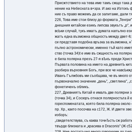
Присжтствието на тева име тамъ сжщо така д
нение на Небесната в+зра. И ако на Изтокъ ф
ние съ право можемъ да се запитаме, дали тя
226, Това име стои близу до формата „Тенгри"
днешния китайски езикъ липсва звукътъ „р", и
всЬки случай, тукъ иматъ думата напълно език
жатъ една възможна общность между двет-fc 
си представя подобна връзка за възможна, н
пълно астрономически, именно тъй като име
ство (точка 34)t е име въ сжщность на полярн
е била полярна презъ 27-я вЪкъ преди Христ
Първата половина на името на древнитЬ кит
разбира върховния Богъ, при все че навсЬкжд
Иванъ Гължбовъ ми съобщава, че въ много о
първоначално значение „день", „светлина", „
фонетиченъ обликъ.
227, Древниятъ Китай е ималъ две полярни з
(точка 34), и Сосюръ отнася полярностьта й 
гореспоменатата, която била полярна около 4
пр. Хр., както посочва на с172, Ж. И двете з
изборъ:
„свидетелствува, съ каква точнЪсть сж работ
твърде близката и „красива α Draconis" (Ж с52
228. Ние достатъчно много говорихме до тук