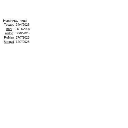
Нови участници
Теодор
24/4/2026
bohi
11/11/2025
rodop
30/8/2025
RuMan
27/7/2025
Венци1
12/7/2025