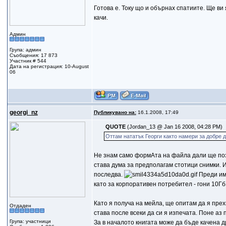
Готова е. Току що и обърнах спатиите. Ще ви
качи.
Админ
Група: админ
Съобщения: 17 873
Участник # 544
Дата на регистрация: 10-August
06
gеorgi_nz
Публикувано на:
16.1.2008, 17:49
QUOTE
(Jordan_13 @ Jan 16 2008, 04:28 PM)
Оттам нататък Георги както намери за добре д
Не знам само формАта на файла дали ще позво
става дума за предполагам стотици снимки. И
последва.
Преди има
като за корпоративен потребител - гони 10Гб
Като я получа на мейла, ще опитам да я прех
Отдаден
става после всеки да си я изпечата. Поне аз 
Група: участници
За в началото книгата може да бъде качена др