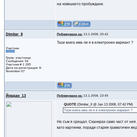
на човешкото пробуждане.
Dimitar_II
Публикувано на:
13.1.2008, 20:42
Тази книга има ли я в електронен вариант ?
Участник
Група: участници
Съобщения: 54
Участник # 1 285
Дата на регистрация: 9-
November 07
Йордан_13
Публикувано на:
13.1.2008, 23:45
QUOTE
(Dimitar_II @ Jan 13 2008, 07:42 PM)
Тази книга има ли я в електронен вариант ?
Не съм я срещал. Сканирах само част от нея.
като картинки, поради стария граматичен мод