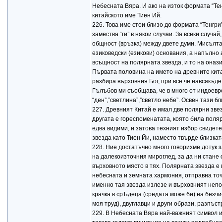
Небесната Вяра. И ако на изток формата “Тен
китайското име Тиен Ий.
226. Това име стои близо до формата “Тенгри”
замества “ги” в някои случаи. За всеки случа
общност (връзка) между двете думи. Мисълта
езиковедски (езикови) основания, а напълно
всъщност на полярната звезда, и то на онази
Първата половина на името на древните кит
разбира върховния Бог, при все че навсякъде
Гълъбов ми съобщава, че в много от индоевр
“ден”,”светлина”,”светло небе”. Освен тази 
227. Древният Китай е имал две полярни звез
другата е гореспоменатата, която била полярн
едва видими, и затова техният избор свидете
звезда като Тиен Йи, наместо твърде близката
228. Ние достатъчно много говорихме дотук з
на далекоизточния мироглед, за да ни стане
върховното място в тях. Полярната звезда е
небесната и земната хармония, отправна точ
именно тая звезда излезе и върховният непо
крачка в срЪдеца (средата може би) на безчи
моя труд), двуглавци и други образи, разпъс
229. В Небесната Вяра най-важният символ 