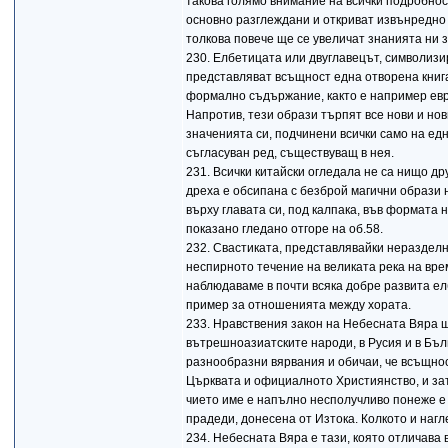
такова голямо внимание на всички подробнос
основно разглеждани и откриват извънредно 
толкова повече ще се увеличат знанията ни з
230. Елбетицата или двуглавецът, символизир
представляват всъщност една отворена книга
формално съдържание, както е например евре
Напротив, тези образи търпят все нови и но
значенията си, подчинени всички само на ед
съгласуван ред, съществуващ в нея.
231. Всички китайски огледала не са нищо др
дреха е обсипана с безброй магични образи 
върху главата си, под калпака, във формата 
показано гледано отгоре на об.58.
232. Свастиката, представлявайки неразделн
неспирното течение на великата река на вре
наблюдаваме в почти всяка добре развита е
пример за отношенията между хората.
233. Нравствения закон на Небесната Вяра 
вътрешноазиатските народи, в Русия и в Бъл
разнообразни вярвания и обичаи, че всъщнос
Църквата и официалното Християнство, и зат
чието име е напълно несполучливо понеже е
прадеди, донесена от Изтока. Колкото и нагл
234. Небесната Вяра е тази, която отличава