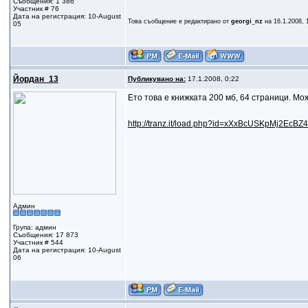
Съобщения: 1 386
Участник # 76
Дата на регистрация: 10-August
Това съобщение е редактирано от
georgi_nz
на 16.1.2008, 
05
Йордан_13
Публикувано на:
17.1.2008, 0:22
Ето това е книжката 200 мб, 64 страници. Мо
http://tranz.it/load.php?id=xXxBcUSKpMj2EcBZ
Админ
Група: админ
Съобщения: 17 873
Участник # 544
Дата на регистрация: 10-August
06