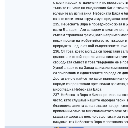
с други народи, отдалечени и по пространств
тънките гънчици на ежедневния бит е тази г
големите му изпитания. Небесната Вяра е би
своите живителни струи и му е придавал нео
235. Небесната Вяра е победоносно жива в Б
всеки Българин. Ако се взрем внимателно в т
съвсем странични факти, като например мас
някои прояви на гурбетчийството, пък дори 
природата – едно от най-съществените нача
236. От това, което мога да си представя за
цялостна и стройна религиозна система, чии
свободната съвест и това твърдение не е пра
Хунобългарите на Запад са имали към военоп
си припомним и единствените по рода си ди
Достатъчно е най-сетне да си припомним и 
народи са проявявали през всички времена, 
мироглед на Небесната Вяра.
237. Небесната Вяра е била и религия на свет
често, като слушаме нашите народни песни, 
благопожеланията се натъкваме на един свят
припомним само за миг споменатото вече от н
къщата и хората в нея, но също така и за тези
виждаме, как Небесната Вяра е поставяла вс