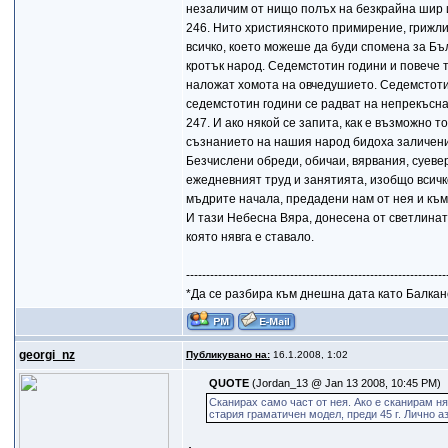
незаличим от нищо полъх на безкрайна шир и
246. Нито християнското примирение, грижл
всичко, което можеше да буди спомена за Бъ
кротък народ. Седемстотин години и повече те
наложат хомота на овчедушието. Седемстотин
седемстотин години се радват на непрекъсна
247. И ако някой се запита, как е възможно 
съзнанието на нашия народ бидоха заличени 
Безчислени обреди, обичаи, вярвания, суеве
ежедневният труд и занятията, изобщо всичк
мъдрите начала, предадени нам от нея и към
И тази Небесна Вяра, донесена от светлина
която нявга е ставало.
-----------------------------------------------------------------
*Да се разбира към днешна дата като Балкан
gеorgi_nz
Публикувано на:
16.1.2008, 1:02
QUOTE
(Jordan_13 @ Jan 13 2008, 10:45 PM)
Сканирах само част от нея. Ако е сканирам ня
стария граматичен модел, преди 45 г. Лично а