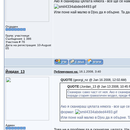
Ако я сканираш цялата някога - все ще се на
Или поне най малко в Djvu да я обърне. Та 
Отдаден
Група: участници
Съобщения: 1 386
Участник # 76
Дата на регистрация: 10-August
05
Йордан_13
Публикувано на:
16.1.2008, 3:40
QUOTE
(georgi_nz @ Jan 16 2008, 12:02 AM)
QUOTE
(Jordan_13 @ Jan 13 2008, 10:45 
Сканирах само част от нея. Ако е сканира
поради стария граматичен модел, преди 45
Ако я сканираш цялата някога - все ще с
формат.
Или поне най малко в Djvu да я обърне.
Админ
Това не е проблем да я сканирам, цялата. Ще