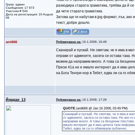
Група: админ
разкодира старата граматика, трябва да й се 
Съобщения: 17 873
да чете старата граматика.
Участник # 544
Дата на регистрация: 10-August
Затова ще ги набутам в jpg формат, пък, ако 
06
текст, добре дошло.
anti666
Публикувано на:
16.1.2008, 16:49
Сканирай и пускай. Не смятам, че я има в ма
оправи от админите, засега си остава така. 
можем да направим много. А това са безценни
Прези 41а не е имало интернет да я има цял
на Бога Тенгри-нор в Тибет, едва ли са го об
Йордан_13
Публикувано на:
16.1.2008, 17:28
QUOTE
(anti666 @ Jan 16 2008, 03:49 PM)
Сканирай и пускай. Не смятам, че я има в мат
от админите, засега си остава така. Но ако 
направим много. А това са безценни текстове.
имало интернет да я има цялата тази информа
Тибет, едва ли са го обявявали публично.