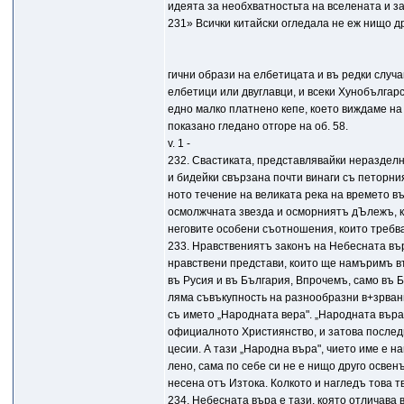
идеята за необхватностьта на вселената и з
231» Всички китайски огледала не еж нищо д
гични образи на елбетицата и въ редки случа
елбетици или двуглавци, и всеки Хунобългар
едно малко платнено кепе, което виждаме на 
показано гледано отгоре на об. 58.
v. 1 -
232. Свастиката, представлявайки неразделн
и бидейки свързана почти винаги съ петорни
ното течение на великата река на времето въ
осмолжчната звезда и осморниятъ дЪлежъ, к
неговите особени съотношения, които требв
233. Нравствениятъ законъ на Небесната въ
нравствени представи, които ще намъримъ в
въ Русия и въ България, Впрочемъ, само въ 
ляма съвъкупность на разнообразни в+зрвани
съ името „Народната вера". „Народната въра
официалното Християнство, и затова послед
цесии. А тази „Народна въpa", чието име е 
лено, сама по себе си не е нищо друго осве
несена отъ Изтока. Колкото и нагледъ това т
234. Небесната въра е тази, която отличава 