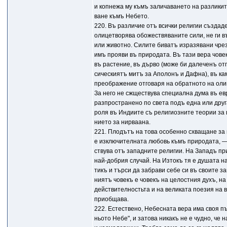
и копнежа му къмъ заличаването на разликит
ване къмъ Небето.
220. Въ различие отъ всички религии създад
олицетворява обожествяваните сили, не ги 
или животно. Силите биватъ изразявани чре
имъ прояви въ природата. Въ тази вера чове
въ растение, въ дърво (може би далеченъ отг
сическиятъ митъ за Аполонъ и Дафна), въ кам
преображение отговаря на обратното на оли
За него не сжществува специална дума въ ев
разпространено по света подъ една или дру
роля въ Индиите съ религиозните теории за
нието за нирваана.
221. Плодътъ на това особенно схващане за
е изключителната любовь къмъ природата, — 
ствува отъ западните религии. На Западъ пр
най-добрия случай. На Изтокъ тя е душата на
тикъ и търси да забрави себе си въ своите з
ниятъ човекъ е човекъ на целостния духъ, н
действителностьта и на великата поезия на 
приобщава.
222. Естествено, Небесната вера има своя пъ
ньото Небе", и затова никакъ не е чудно, че