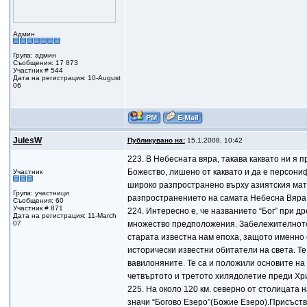
Админ
Група: админ
Съобщения: 17 873
Участник # 544
Дата на регистрация: 10-August
06
JulesW
Публикувано на:
15.1.2008, 10:42
223. В Небесната вяра, такава каквато ни я
Божество, лишено от каквато и да е персони
Участник
широко разпространено върху азиятския мате
Група: участници
разпространението на самата Небесна Вяра 
Съобщения: 60
Участник # 871
224. Интересно е, че названието “Бог” при д
Дата на регистрация: 11-March
07
множество предположения. Забележителното в
старата известна нам епоха, защото именно
исторически известни обитатели на света. Т
вавилоняните. Те са и положили основите на
четвъртото и третото хилядолетие преди Хр
225. На около 120 км. северно от столицата 
значи “Богово Езеро”(Божие Езеро).Присъств