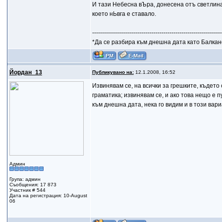
И тази Небесна вЪра, донесена отъ светлин
което нЬвга е ставало.
-----------------------------------------------------------------
*Да се разбира към днешна дата като Балкан
Йордан_13
Публикувано на:
12.1.2008, 16:52
Извинявам се, на всички за грешките, където
граматика; извинявам се, и ако това нещо е 
към днешна дата, нека го видим и в този вари
Админ
Група: админ
Съобщения: 17 873
Участник # 544
Дата на регистрация: 10-August
06