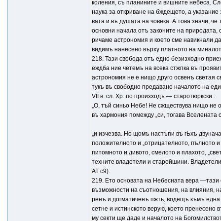
коления, съ планините и вишните небеса. Сл
наука за откриване на бждещето, а указание
вата и въ душата на човека. А това значи, че 
основни начала отъ законите на природата, о
ричаме астрономия и което сме навикнали да
видимъ нанесено върху платното на миналот
218. Тази свобода отъ едно безизходно при
еждба ние четемъ на всека стжпка въ прояви
астрономия не е нищо друго освенъ светая 
тукъ въ свободно предаване началото на еди
VII в. сл. Хр. по произходъ — старотюркски :
„О, тъй синьо Небе! Не сжществува нищо не о
въ хармония помежду „си, тогава Вселената с
„и изчезва. Но щомъ настъпи въ гЬхъ двунач
положителното и „отрицателното, пълното и 
питомното и дивото, смелото и плахото, „св
техните владетели и старейшини. Владетели
АТ с9).
219. Ето основата на Небесната вера —тази 
възможности на съотношения, на влияния, н
ренъ и догматиченъ пжть, водещъ къмъ една
сетне и истинското верую, което пренесено 
му секти ще даде и началото на Богомилство