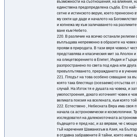
възможности на съотношения, на влияния, н
единствена предопределена съдба. Ето най-
сетне и истинското верую, което пренесено 
му секти ще даде и началото на Богомилство
и копнежа му към заличаването на разликите
ване към Небето.
220. В различие на всичко останали религии
въплъщава непременно в образите на човек 
прояви в природата. В тази вяря човекът чес
представлява и класическия мит за Аполон и 
на олицетворението в Египет, Индия и Гърци
разпространено по света под една или друга
превъплътяването, прераждането и в учение
221. Плодът на това особено схващане за в
която така блестящо (осезаемо) отсъства от 
случай. На Изток тя е душата на човека, и за
умопостроения, докато източният човек е чов
великата поезия на вселената, към която то
222. Естествено , Небесната Вяра има своя пъ
начала са астрономически и космологични. Т
изследовател на далекоизточната астрономи
бъдещето е пред нас, и аз вярвам, че с мощн
тъй наречения Шаманизъм в Азия, на Българ
в отдавна забравените й тайни, които имат 