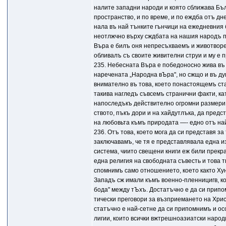
налите западни народи и която сближава Бъл
пространство, и по време, и по еждба отъ д
нала въ най тънките гънчици на ежедневния 
неотлжчно върху сждбата на нашия народъ п
Bъpa е билъ оня непресъхваемъ и животворен
обливалъ съ своите живителни струи и му е 
235. Небесната Bъpa е победоносно жива въ 
наречената „Народна вЪра", но сжщо и въ ду
внимателно въ това, което понастоящемъ ст
такива нагледъ съвсемъ странични факти, к
напоследъкъ действително огромни размери,
ството, пъкъ дори и на хайдутлъка, да пред
на любовьта къмъ природата —- едно отъ на
236. Отъ това, което мога да си представя з
заключавамъ, че тя е представлявала една 
система, чиито свещени книги еж били прекр
една религия на свободната съвесть и това т
спомнимъ само отношението, което както Хун
Западъ сж имали къмъ военно-пленницигв, ко
бода" между тЪхъ. Достатъчно е да си прип
тически преговори за възприемането на Хрис
статъчно е най-сетне да си припомнимъ и о
лигии, които всички вжтрешноазиатски народ