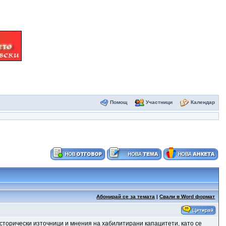
Помощ
Участници
Календар
Абонирай се за темата
|
Свали в Word формат
исторически източници и мнения на хабилитирани капацитети, като се