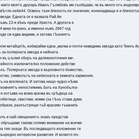
а, както моятъ другарь Иванъ Гължбовъ ми съобщава, че въ много отъ индоев
„свЪтло небе44. Освенъ тази близость по значение, изненадваща е и близост
везди. Едната се е казвала Рай йи
къмъ 23-я вЪкъ преди Христа. А другата е
 века по-рано, а именно къмъ 2667 год.
везди сж едва видими, и затова тЪхниятъ
или китайцитЬ, избирайки една „малка и почти невидима звезда като Тиенъ йи,
ъ за полярната звезда и нейната
и въ ц-Ьлия сборъ на далекоизточния ми-
 нейното изключително положение действи
Ьхъ. Полярната звезда е върховното божество,
нство, символътъ на небесната и земната хармония,
ть на вселената. И затова нищо чудно нЪма
ърховниятъ непостижимъ Богъ на Хунобълга-
я изтъква на вскка крачка въ срЪдеца на
лбетици, свастики, комки (за тЪхъ става дума
и образи, разпъстрящи тъй красиво тъканигЬ
олъ и най-свещениятъ знакъ представ
е обръщаме такова голямо внимание на всички
на тия знаци. Въ последващото изложение тe
вънредно интересни развития. И колкото по-