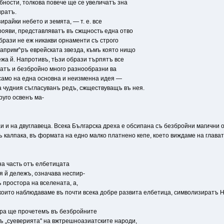
бности, толкова повече ще се увеличатъ зна
иратъ.
райки небето и земята, — т. е. все
рояви, представляватъ въ сжщность една отво
брази не еж никакви орнаменти съ строго
априм^ръ еврейската звезда, къмъ която нищо
ежа й. Напротивъ, тЬзи образи търпятъ все
ватъ и безбройно много разнообразни ва
 само на една основна и неизменна идея —
а чудния съгласуванъ редъ, сжществуващъ въ нея.
руго освенъ ма-
аи и на двуглавеца. Всека Българска дреха е обсипана съ безбройни магични 
ъ калпака, въ формата на едно малко платнено кепе, което виждаме на глават
на часть отъ елбетицата
я й дeлежъ, означава неспир-
 простора на вселената, а,
оито наблюдаваме въ почти всека добре развита елбетица, символизиратъ Н
ъpa ще прочетемъ въ безбройните
ъ „суеверията" на вжтрешноазиатските народи,