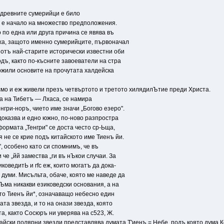
ъ древните сумерийци е било
и е начало на множество предположения.
 по една или друга причина се явява въ
ха, защото именно сумерийците, първоначал
 отъ най-старите исторически известни оби
дъ, както по-късните завоеватели на стра
ожили основите на прочутата халдейска
мо и еж живели презъ четвъртото и третото хилядилЪтие преди Христа.
та на Тибетъ — Лхаса, се намира
гри-норъ, чието име значи „Богово езеро".
доказва и едно южно, по-ново разпростра
ормата „Тенгри" се доста често ср-Ьща,
 не се крие подъ китайското име Тиенъ йи.
", особено като си спомнимъ, че въ
 че „йй замества „ги въ нЪкои случаи. За
коведитЬ и rfc еж, които могатъ да дока-
думи. Мисъльта, обаче, която ме наведе да
Ъма никакви езиковедски основания, а на
то Тиенъ йи*, означаващо небесно един
ата звезда, и то на онази звезда, която
а, както Сосюръ ни уверява на с523, Ж.
айски полярни звезди представлява думата Т'иенъ = Небе, подъ която дума К