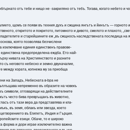
бгърнато отъ тебе и нищо не -закриляно отъ тебъ. Тогава, когато небето и ч
алието, щомъ се появи въ техния духъ и сжщина янгътъ и йинътъ — горното 
твеното, откритото и покритото, питомното и дивото, смелото и плахото, „с
ладетелите и старейшините еж „въ сжщносгь наследствената последица на янг
 основа, която позволява безчислени
а изключване единия единственъ правове-
 единствена предопределена еждба. Ето най-
върху нивата на Християнството и разните
то съ неговото небесно и земно двуначалие,
те между хората, копнежа му за приобща
ени на Западъ, Небесната в-bpa не
въплъщава непременно въ образите на човекъ
зъ символи, отговарящи на действителните
екътъ често бива превръщанъ въ животно,
гласъ отъ тази вера да представлява и кла-
ъкъ, въ земя, облакъ или звезда, което
цетворението въ Египетъ, Индия и Гърция.
ропейските езици. Обаче, то е широко
га форма и дори играе изключително важна