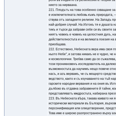
роля въ Индиите съ религиозните теории за
нието за нирваана.
221. Плодътъ на това особенно схващане за
е изключителната любовь къмъ природата, —
ствува отъ западните религии. На Западъ пр
най-добрия случай. На Изтокъ тя е душата на
тикъ и търси да забрави себе си въ своите 
ниятъ човекъ е човекъ на целостния духъ, н
действителностьта и на великата поезия на 
приобщава.
222. Естествено, Небесната вера има своя пъ
ньото Небе", и затова никакъ не е чудно, че
и космологични. Требва само да се съжаляв
този проникновенъ изследователь на далек
възможностьта да научимъ нещо повече отно
насъ, и азъ вервамъ, че съ мощнрто средств
ведството, както и съ изучаването на тъй н
гарските народни вервания и на ония въ Изт
дълбоко въ отдавна забравените й тайни, ко
представляватъ мждростьта, набирана презъ
223. Въ Небесната вЪpa, такава каквато ни
исторически материали въ България, върховн
персонификация или олицетворение, предста
Това име е широко разпространено върху аз