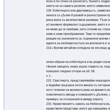
ясно и по-точно се разчетатъ тЬхнитъ подро
нията ни за самата религия, която символиз
230. Елбетицата или двуглавецътъ, символизи
лената съ цЪлия й развой и разностранни п
рена книга съ величествени размери. ТЪзи о
установено формално съдържание, както е н
не може да се прибави, нито отнеме въ стро
нови и нови преображения. Така тe придоби
риации на значенията си, подчинени всички
идеята за необхватностьта на вселената и з
231» Всички китайски огледала не еж нищо д
гични образи на елбетицата и въ редки случ
т&хния свещенъ знакъ върху главата си, под
показано гледано отгоре на об. 58.
v. 1 -
232. Свастиката, представлявайки нераздел
и бидейки свързана почти винаги съ петорни
ното течение на великата река на времето въ
осмолжчната звезда и осморниятъ дЪлежъ, к
примеръ за отношенията между хората.
233. Нравствениятъ законъ на Небесната в
нравствени представи, които ще намъримъ в