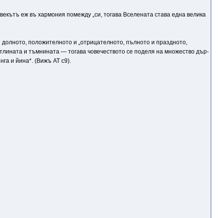
овекътъ еж въ хармония помежду „си, тогава Вселената става една велика
и долното, положителното и „отрицателното, пълното и праздното,
ветлината и тъмнината — тогава човечеството се поделя на множество дър-
а и йина*. (Вижъ АТ с9).