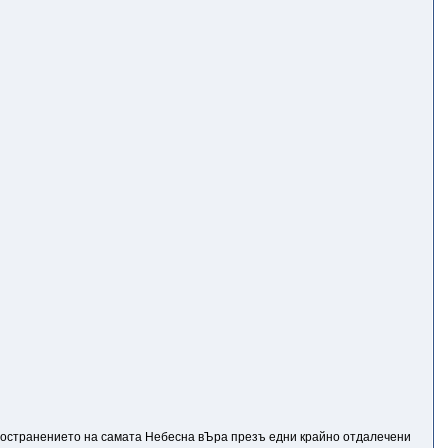
пространението на самата Небесна вЪpa презъ едни крайно отдалечени