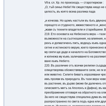
VII в. сл. Хр. по произходъ — старотюркски :
„О, тъй синьо Небе! Не сжществува нищо не о
целость, въ която всека разлика пада
„и изчезва. Но щомъ настъпи въ гЬхъ двунач
горещото и студеното, мжжественото и „женс
„жави съ техните владетели и старейшини. В
219. Ето основата на Небесната вера —тази
възможности на съотношения, на влияния, н
ренъ и догматиченъ пжть, водещъ къмъ една
сетне и истинското верую, което пренесено 
му секти ще даде и началото на Богомилство
и копнежа му къмъ заличаването на разлики
ване къмъ Небето.
220. Въ различие отъ всички религии създад
олицетворява обожествяваните сили, не ги 
или животно. Силите биватъ изразявани чре
имъ прояви въ природата. Въ тази вера чов
въ растение, въ дърво (може би далеченъ от
сическиятъ митъ за Аполонъ и Дафна), въ кам
преображение отговаря на обратното на оли
За него не сжществува специална дума въ ев
разпространено по света подъ една или дру