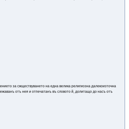
дението за сжществуването на една велика религиозна далекоизточна
тежаванъ отъ нея и отпечатанъ въ словото й, долитащо до насъ отъ