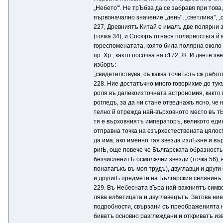
„Небето"'. Не трЪбва да се забравя при тов
първоначално значение „день", „светлина", 
227, Древниятъ Китай е ималъ две полярни з
(точка 34), и Сосюръ отнася полярностьта й 
гореспоменатата, която била полярна около 4
пр. Хр., както посочва на с172, Ж. И двете з
изборъ:
„свидетелствува, съ каква точнЪсть сж работ
228. Ние достатъчно много говорихме до тук
роля въ далекоизточната астрономия, както 
рогледъ, за да ни стане отведнажъ ясно, че
телно й отрежда най-върховното место въ т
тя е върховниятъ императоръ, великото еди
отправна точка на езърхестествената цялос
да има, ако именно тая звезда излЪзне и в
ригЬ, още повече че Българската образность 
безчисленитЪ осмолжчни звезди (точка 56), е
понатагъкъ въ моя трудъ), двуглавци и друг
и другигЬ предмети на Българския селянинъ.
229. Въ Небесната вЪра най-важниятъ симв
лява елбетицата и двуглавецътъ. Затова ни
подробности, свързани съ преображенията 
биватъ основно разглеждани и откриватъ из