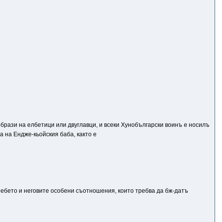
образи на елбетици или двуглавци, и всеки Хунобългарски воинъ е носилъ
а на Ендже-кьойския баба, както е
ебето и неговите особени съотношения, които требва да бж-датъ