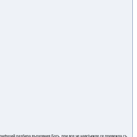
онфуций разбира върховния Богъ, при все че навсЬкжде се превежда съ