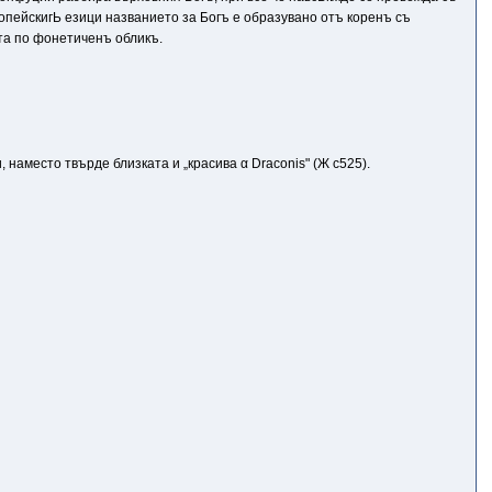
ропейскигЬ езици названието за Богъ е образувано отъ коренъ съ
ьта по фонетиченъ обликъ.
 наместо твърде близката и „красива α Draconis" (Ж с525).