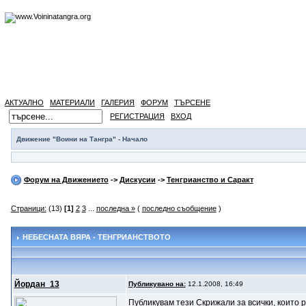
АКТУАЛНО
МАТЕРИАЛИ
ГАЛЕРИЯ
ФОРУМ
ТЪРСЕНЕ
РЕГИСТРАЦИЯ
ВХОД
Движение "Воини на Тангра" - Начало
Форум на Движението
->
Дискусии
->
Тенгрианство и Саракт
Страници:
(13)
[1]
2
3
...
последна »
(
последно съобщение
)
НЕБЕСНАТА ВЯРА - ТЕНГРИАНСТВОТО
Йордан_13
Публикувано на:
12.1.2008, 16:49
Публикувам тези Скрижали за всички, които 