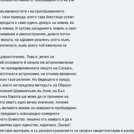
 превъплътяването, прераждането и въ уче
 възможностите • на преображението
 тази природа, която така блестяще отежт-
иродата е само единъ декоръ за човека, въ
 човека, И затова западниятъ човекъ е скеп-
занимания и умопостроения, докато източ-
а верата, на здравия реаленъ усетъ къмъ
вселената, къмъ която той ежечасно се
рвоизточникъ. Това е „вечно си
 най-основните й начала еж астрономически
а, че преждевременната смърть на Сосюръ,
оизточната астрономия, ни отнима временно
сно тази религия. Но бждещето е предъ
о, което ни предлага методътъ на Образо-
аречения Шаманизъмъ въ Азия, на Бъл
очна Европа ще може да се проникне на
ито иматъ едно вечно значение, понеже
 великите векове на човешкото пробуждане.
 я предаватъ извънредно оскждните
ото Божество, лишено отъ каквато и да е
влява едно единство, наричано „Тангра".
иятския материкъ и съ разпространението си сигурно свидетелствува и раз