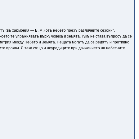
тъ (въ хармония — Б. М.) отъ небето презъ различните сезони".
оето те упражняватъ върху човека и земята. Тукъ не става въпросъ да се
иметрия между Небето и Земята. Нещата могатъ да се редятъ и противно
ите прояви. Я така сжщо и неуредиците при движението на небесните