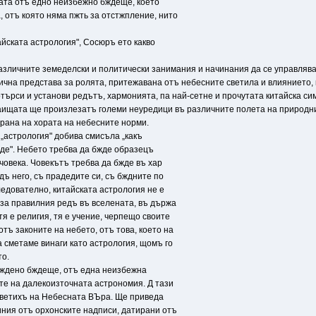
сата отъ едно неизбежно бждеще, което
 отъ която няма пжть за отстжпление, нито
йската астрология", Сосюръ ето какво
азличните земеделски и политически занимания и начинания да се управлява
чна представа за ролята, притежавана отъ небесните светила и влиянието, к
търси и установи редътъ, хармонията, па най-сетне и прочутата китайска с
краищата ще произлезатъ големи неуредици въ различните полета на природн
рана на хората на небесните норми.
а „астрология" добива смисъла „какъ
жде". Небето требва да бжде образецъ
 човека. Човекътъ требва да бжде въ хар
дъ него, съ прадедите си, съ бждните по
едователно, китайската астрология не е
 за правилния редъ въ вселената, въ държа
 тя е религия, тя е учение, черпещо своите
тъ законите на небето, отъ това, което на
 сметаме винаги като астрология, щомъ го
о.
еждено бждеще, отъ една неизбежна
те на далекоизточната астрономия. Д тази
светихъ на Небесната BЪpa. Ще приведа
иния отъ орхонските надписи, датирани отъ