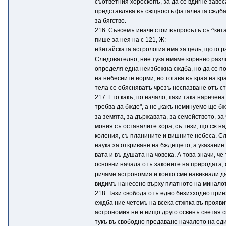
съответния хороскопъ, за да се вдигне заве
представлява въ сжщность фаталната сждба,
за бягство.
216. Съвсемъ иначе стои въпросътъ съ ^кита
пише за нея на с 121, Ж:
нКитайската астрология има за цель, щото р
Следователно, ние тука имаме коренно разли
определя една неизбежна сждба, но да се по
на небесните норми, но тогава въ края на 
тела се обясняватъ чрезъ неспазване отъ ст
217. Ето какъ, по начало, тази така наречен
требва да бжде", а не „какъ неминуемо ще б
за земята, за държавата, за семейството, за
мония съ останалите хора, съ тези, що сж на
коления, съ планините и вишните небеса. Сл
наука за откриване на бждещето, а указание
вата и въ душата на човека. А това значи, че
основни начала отъ законите на природата, о
ричаме астрономия и което сме навикнали да
видимъ нанесено върху платното на миналот
218. Тази свобода отъ едно безизходно при
еждба ние четемъ на всека стжпка въ прояви
астрономия не е нищо друго освенъ светая 
тукъ въ свободно предаване началото на ед