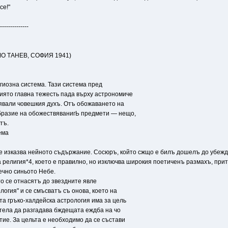
се!"
--------------
ЧО ТАНЕВ, СОФИЯ 1941)
игиозна система. Тази система пред
иято главна тежесть пада върху астрономиче
зявали човешкия духъ. Отъ обожаването на
бразие на обожествяванигЬ предмети — нещо,
тъ.
ема
 се изказва нейното съдържание. Сосюръ, който сжщо е билъ дошелъ до убеж
 религия*4, което е правилно, но изключва широкия поетиченъ размахъ, при
ечно синьото Небе.
то се отнасятъ до звездните явле
логия" и се смъсватъ съ онова, което на
та гръко-халдейска астрология има за цель
тела да разгадава бждещата еждба на чо
тие. За цельта е необходимо да се състави