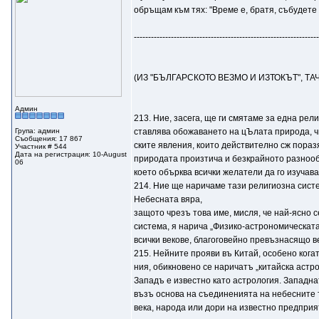
обръщам към тях: "Време е, братя, събудете 
-----------------------------------------------------------------
(ИЗ "БЪЛГАРСКОТО ВЕЗМО И ИЗТОКЪТ", ТА
Админ
213. Ние, засега, ще ги смятаме за една рел
Група: админ
ставлява обожаването на цЪлата природа, ч
Съобщения: 17 867
ските явления, които действително сж пора
Участник # 544
Дата на регистрация: 10-August
природата произтича и безкрайното разноо
06
което обърква всички желатели да го изучава
214. Ние ще наричаме тази религиозна сист
Небесната вяpa,
защото чрезъ това име, мисля, че най-ясно
система, я нарича „Физико-астрономическата
всички векове, благоговейно превъзнасящо в
215. Нейните прояви въ Китай, особено кога
ния, обикновено се наричатъ „китайска астро
Западъ е известно като астрология. Западна
възъ основа на съединенията на небесните 
века, народа или дори на известно предприя