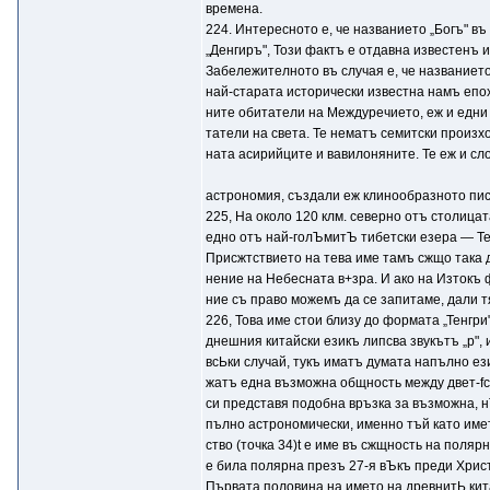
времена.
224. Интересното е, че названието „Богъ" в
„Денгиръ", Този фактъ е отдавна известенъ 
Забележителното въ случая е, че названието
най-старата исторически известна намъ епо
ните обитатели на Междуречието, еж и едни
татели на света. Те нематъ семитски произхо
ната асирийците и вавилоняните. Те еж и сл
астрономия, създали еж клинообразното пис
225, На около 120 клм. северно отъ столица
едно отъ най-голЪмитЪ тибетски езера — Тен
Присжтствието на тева име тамъ сжщо така 
нение на Небесната в+зра. И ако на Изтокъ ф
ние съ право можемъ да се запитаме, дали тя
226, Това име стои близу до формата „Тенгри
днешния китайски езикъ липсва звукътъ „р", и
всЬки случай, тукъ иматъ думата напълно ези
жатъ една възможна общность между двет-fc 
си представя подобна връзка за възможна, н
пълно астрономически, именно тъй като име
ство (точка 34)t е име въ сжщность на полярн
е била полярна презъ 27-я вЪкъ преди Христ
Първата половина на името на древнитЬ кит