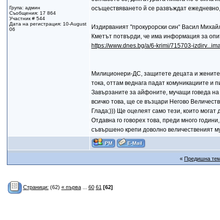
Група: админ
осъществяването й се развъждат ежедневно, ет
Съобщения: 17 864
Участник # 544
Дата на регистрация: 10-August
Издирваният "прокурорски син“ Васил Михай
06
Кметът потвърди, че има информация за опит
https://www.dnes.bg/a/6-krimi/715703-izdirv...ima
Милиционери-ДС, защитете децата и жените с
тока, оттам веднага падат комуникациите и п
Завързаните за айфоните, мучащи говеда на 
всичко това, ще се възцари Негово Величеств
Глада;))) Ще оцелеят само тези, които могат
Отдавна го говорех това, преди много годин
съвършено крепи доволно величественият му 
«
Предишна те
Страници:
(62)
« първа
...
60
61
[62]