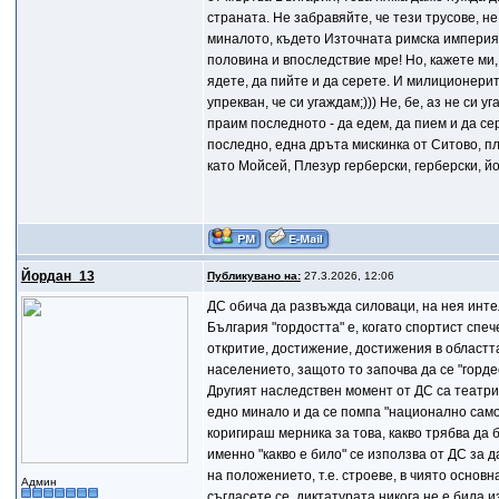
страната. Не забравяйте, че тези трусове, не 
миналото, където Източната римска империя,
половина и впоследствие мре! Но, кажете ми, 
ядете, да пийте и да серете. И милиционерите
упрекван, че си угаждам;))) Не, бе, аз не си у
праим последното - да едем, да пием и да сере
последно, една дръта мискинка от Ситово, пл
като Мойсей, Плезур герберски, герберски, йо
Йордан_13
Публикувано на:
27.3.2026, 12:06
ДС обича да развъжда силоваци, на нея интел
България "гордостта" е, когато спортист спече
откритие, достижение, достижения в областт
населението, защото то започва да се "гордее
Другият наследствен момент от ДС са театрит
едно минало и да се помпа "национално само
коригираш мерника за това, какво трябва да бъ
именно "какво е било" се използва от ДС за 
на положението, т.е. строеве, в чиято основ
Админ
съгласете се, диктатурата никога не е била 