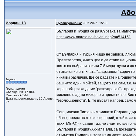
Або
Йордан_13
Публикувано на:
30.6.2025, 15:33
България и Турция се разбързаха за магистр
https://www.moreto.net/novini.php?n=514151
От България и Турция нищо не зависи. Илюмин
Правителство, чиято цел е да стопи национал
която са събрани всички 7-8 млрд. души и да
от значение е тяхната "свързаност" сиреч те
никакви различия. Ще се радвате на годините
Админ
баш като един Мойсей, защото тва сам, т.е. б
Група: админ
хора побързаха да ме "разочароват" с преход
Съобщения: 17 864
мислене е адски мизерно и примитивно. Вие и
Участник # 544
Дата на регистрация: 10-August
"еволюционисти". Е, те вървят напред, само че
06
Сега, масона Тиква и илюмината Ердоган дър
обаче, представете си, сценарий, в който аз
Еххх, МВР;))) и самият аз, не знам, но ще го
България и Турция?Хххм? Нали, са досещате?
от мъртва България, това няма даже нужда да