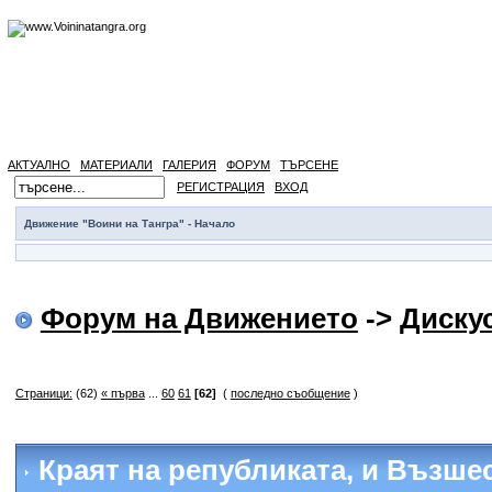
АКТУАЛНО
МАТЕРИАЛИ
ГАЛЕРИЯ
ФОРУМ
ТЪРСЕНЕ
РЕГИСТРАЦИЯ
ВХОД
Движение "Воини на Тангра" - Начало
Форум на Движението
->
Диску
Страници:
(62)
« първа
...
60
61
[62]
(
последно съобщение
)
Краят на републиката
, и Възше