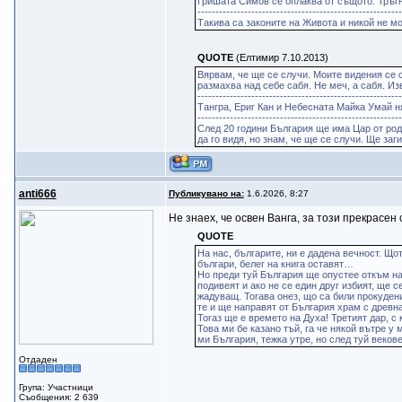
Гришата Симов се оплаква от същото. Тръгне
--------------------------------------------------------
Такива са законите на Живота и никой не мо
QUOTE
(Елтимир 7.10.2013)
Вярвам, че ще се случи. Моите видения се 
размахва над себе сабя. Не меч, а сабя. Из
--------------------------------------------------------
Тангра, Ериг Кан и Небесната Майка Умай ня
--------------------------------------------------------
След 20 години България ще има Цар от род
да го видя, но знам, че ще се случи. Ще заг
anti666
Публикувано на:
1.6.2026, 8:27
Не знаех, че освен Ванга, за този прекрасе
QUOTE
На нас, българите, ни е дадена вечност. Щ
българи, белег на книга оставят…
Но преди туй България ще опустее откъм на
подивеят и ако не се един друг избият, ще 
жадуващ. Тогава онез, що са били прокудени
те и ще направят от България храм с древна
Тогаз ще е времето на Духа! Третият дар, с
Това ми бе казано тъй, га че някой вътре у
ми България, тежка утре, но след туй веков
Отдаден
Група: Участници
Съобщения: 2 639