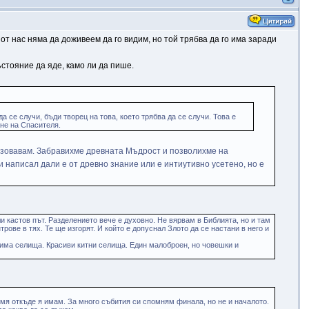
от нас няма да доживеем да го видим, но той трябва да го има заради
стояние да яде, камо ли да пише.
да се случи, бъди творец на това, което трябва да се случи. Това е
ане на Спасителя.
призовавам. Забравихме древната Мъдрост и позволихме на
и написал дали е от древно знание или е интиутивно усетено, но е
 кастов път. Разделението вече е духовно. Не вярвам в Библията, но и там
ове в тях. Те ще изгорят. И който е допуснал Злото да се настани в него и
ще има селища. Красиви китни селища. Един малоброен, но човешки и
мя откъде я имам. За много събития си спомням финала, но не и началото.