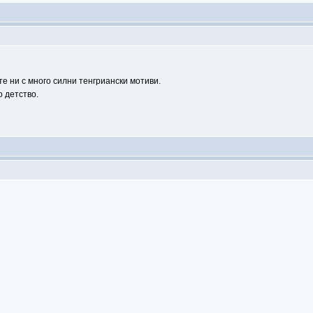
е ни с много силни тенгриански мотиви.
о детство.