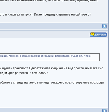
олевенията на някакъв си Рапон, че някой го бил подслушвал докато
ото и някои да ги трият. Имам предвид изтритите ми сайтове от
 също. Красиви селца с разкошни градини. Едноетажни къщички. Ниски
ъздушен транспорт. Едноетажните къщички на вид прости, но всяка със
редци чрез регресивни технологии.
 облято в слънце начално училище, откъдето през отворените прозорци