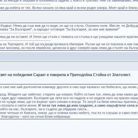
 за някъде и забрави и половината задачи, с които е тръгнал. Ние си заминаваме, ня
------------------------------------------
же да избяга от тях. Всяко начало си има край и всеки роден умира. Моят край е близо
сбъдват. Няма да съм жив да го видя, но ще се случи. Огромно поле. Мисля, че Добру
виква "За България!", а народът отговаря "За България, за нея ние живеем!"
------------------------------------------
ма да ни оставят. И Улген ще стъпи с тежката си стъпка и ще унищожи нашите врагове.
------------------------------------------
а на Тертерите. И той ще възроди великата Империя. Русия ще ни се поклони и ние па
инат мнозина, но после еврейски, цигански и друг скверен крак няма да стъпят на бълг
н свят на победилия Саракт е говорила и Преподобна Стойна от Златолист.
ото сме ние най-дълголетни измежду другите и сме още калемът на Небесата, що може д
род. Младите ще забегнат, старите ще измрат. Който остане тук, няма да знае какво д
се един друг намразят. България ще лети все по-надоле и по-надоле като на празен ге
 по чужди земи, ще се върнат чрез синове и внуци. Те затуй са били някогаш пратени 
 позлата и святи икони.
И тогаз тук няма да има градове, а само нацъфтели села 
 който на нас, българите, ни е съдено да обдарим света…
 мене четеше от Книгата, онази ,що е голема колко небето, пък яз го слушах и само по
е благодатна – като на сички Божи избраници.