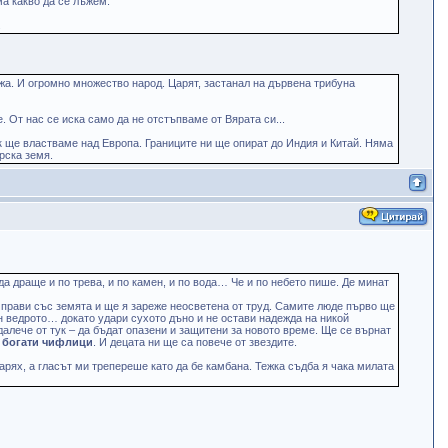
ма какво да се лъжем.
.
джа. И огромно множество народ. Царят, застанал на дървена трибуна
 От нас се иска само да не отстъпваме от Вярата си...
к ще властваме над Европа. Границите ни ще опират до Индия и Китай. Няма
арска земя.
а драще и по трева, и по камен, и по вода… Че и по небето пише. Де минат
а прави със земята и ще я зареже неосветена от труд. Самите люде първо ще
ран ведрото… докато удари сухото дъно и не остави надежда на никой
далече от тук – да бъдат опазени и защитени за новото време. Ще се върнат
и богати чифлици
. И децата ни ще са повече от звездите.
втарях, а гласът ми трепереше като да бе камбана. Тежка съдба я чака милата