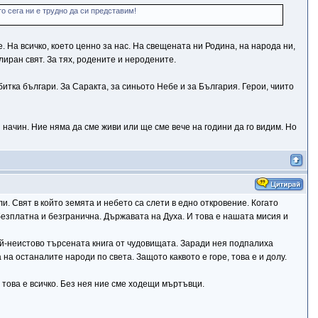
о сега ни е трудно да си представим!
. На всичко, което ценно за нас. На свещената ни Родина, на народа ни,
лиран свят. За тях, родените и неродените.
битка българи. За Саракта, за синьото Небе и за България. Герои, чиито
начин. Ние няма да сме живи или ще сме вече на години да го видим. Но
ли. Свят в който земята и небето са слети в едно откровение. Когато
безплатна и безгранична. Държавата на Духа. И това е нашата мисия и
 най-неистово търсената книга от чудовищата. Заради нея подпалиха
на останалите народи по света. Защото каквото е горе, това е и долу.
 това е всичко. Без нея ние сме ходещи мъртъвци.