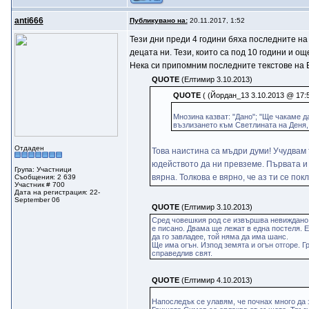
anti666
Публикувано на:
20.11.2017, 1:52
Тези дни преди 4 години бяха последните на 
децата ни. Тези, които са под 10 години и ощ
Нека си припомним последните текстове на Ел
QUOTE
(Eлтимир 3.10.2013)
QUOTE
( (Йордан_13 3.10.2013 @ 17:5
Мнозина казват: "Дано"; "Ще чакаме да
възлизането към Светлината на Деня,
Отдаден
Това наистина са мъдри думи! Учудвам 
юдейството да ни превземе. Първата и 
Група: Участници
вярна. Толкова е вярно, че аз ти се пок
Съобщения: 2 639
Участник # 700
Дата на регистрация: 22-
September 06
QUOTE
(Елтимир 3.10.2013)
Сред човешкия род се извършва невиждано д
е писано. Двама ще лежат в една постеля. Е
да го завладее, той няма да има шанс.
Ще има огън. Изпод земята и огън отгоре. Г
справедлив свят.
QUOTE
(Елтимир 4.10.2013)
Напоследък се улавям, че почнах много да 