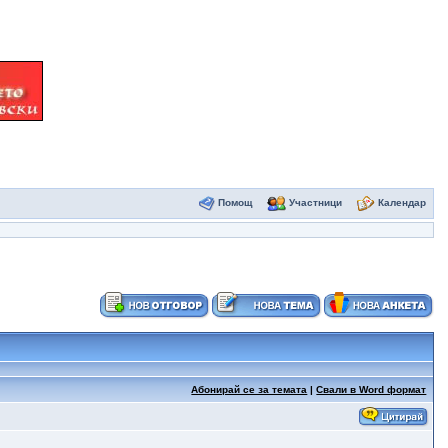
Помощ
Участници
Календар
Абонирай се за темата
|
Свали в Word формат