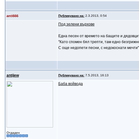
anti666
Публикувано на:
2.3.2013, 0:54
Под зелени върхове
Една песен от времето на бащите и дядовцит
"Като спомен бял трепти, там едно безгрижн
С още недопети песни, с недокоснати мечти"
antijew
Публикувано на:
7.5.2013, 16:13
Баба войвода
Отдаден