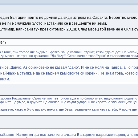
един българин, който не доживя да види изгрева на Саракта. Вероятно много 
е не ги е смачкало Злото, настанило се в свещените ни земи.
тимир, написани тук през октомври 2013г. След месец той вече не е бил в съ
6 ))
 стане, пък тогава ще видим". Братко, защо казваш : "дано"; кажи: "Да бъде". Не чакай 
 да можеш вътрешно да кажеш: "Да бъде". Стига вече с това "дано" и търпеливото чак
ти се, Данчо. Аз обикновено не казвам "дано". И не се моля на Тангра, а Го 
най-важна стъпка е да се върнем към своите си корени. Не знам това, което с
ланям.
осега Разделение. Само че тоя път то няма да е по биологичен, национален, родов или
диният ще умре, а другият ще оцелее. Ще бъдат ударени не хората, а злоносещите центр
радовете, както е било писано някога, ще бъдат разпилени като ято гълъби. А после 
забравям. На компютъра съм залепил значка на Българския национален фронт, а не по