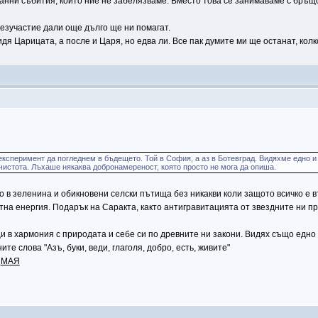
транни събития, които ние не забелязваме. Вместо това се занимаваме с бръщ
безучастие дали още дълго ще ни помагат.
дя Царицата, а после и Царя, но едва ли. Все пак думите ми ще останат, колк
ксперимент да погледнем в бъдещето. Той в София, а аз в Ботевград. Видяхме едно и
чистота. Лъхаше някаква добронамереност, която просто не мога да опиша.
 в зеленина и обикновени селски пътища без никакви коли защото всичко е в
тна енергия. Подарък на Саракта, както антигравитацията от звездните ни п
и в хармония с природата и себе си по древните ни закони. Видях също едно
е слова "Азъ, буки, веди, глаголя, добро, есть, живите"
а
МАЯ