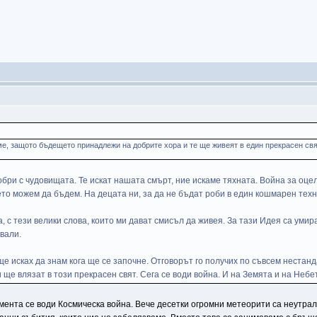
е, защото бъдещето принадлежи на добрите хора и те ще живеят в един прекрасен свят
обри с чудовищата. Те искат нашата смърт, ние искаме тяхната. Война за оце
оето можем да бъдем. На децата ни, за да не бъдат роби в един кошмарен техн
, с тези велики слова, които ми дават смисъл да живея. За тази Идея са умир
ували.
е исках да знам кога ще се започне. Отговорът го получих по съвсем нестанд
 ще влязат в този прекрасен свят. Сега се води война. И на Земята и на Небе
омента се води Космическа война. Вече десетки огромни метеорити са неутр