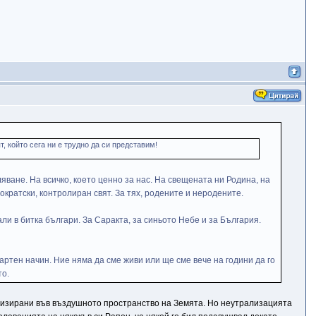
, който сега ни е трудно да си представим!
ляване. На всичко, което ценно за нас. На свещената ни Родина, на
ократски, контролиран свят. За тях, родените и неродените.
али в битка българи. За Саракта, за синьото Небе и за България.
артен начин. Ние няма да сме живи или ще сме вече на години да го
то.
ализирани във въздушното пространство на Земята. Но неутрализацията