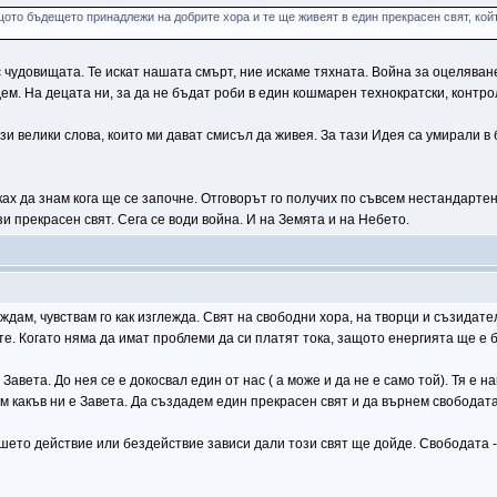
ото бъдещето принадлежи на добрите хора и те ще живеят в един прекрасен свят, койт
с чудовищата. Те искат нашата смърт, ние искаме тяхната. Война за оцеляване
ем. На децата ни, за да не бъдат роби в един кошмарен технократски, контро
ези велики слова, които ми дават смисъл да живея. За тази Идея са умирали в 
х да знам кога ще се започне. Отговорът го получих по съвсем нестандартен 
зи прекрасен свят. Сега се води война. И на Земята и на Небето.
иждам, чувствам го как изглежда. Свят на свободни хора, на творци и съзидате
те. Когато няма да имат проблеми да си платят тока, защото енергията ще е 
 Завета. До нея се е докосвал един от нас ( а може и да не е само той). Тя е
м какъв ни е Завета. Да създадем един прекрасен свят и да върнем свободата 
ашето действие или бездействие зависи дали този свят ще дойде. Свободата -