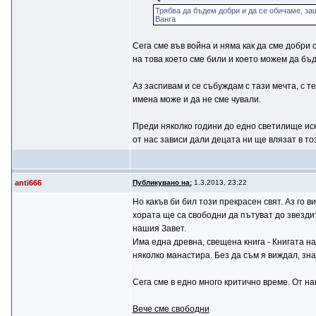
Трябва да бъдем добри и да се обичаме, защ
Ванга
Сега сме във война и няма как да сме добри 
на това което сме били и което можем да бъд
Аз заспивам и се събуждам с тази мечта, с т
имена може и да не сме чували.
Преди няколко години до едно светилище иска
от нас зависи дали децата ни ще влязат в то
anti666
Публикувано на:
1.3.2013, 23:22
Но какъв би бил този прекрасен свят. Аз го в
хората ще са свободни да пътуват до звезди
нашия Завет.
Има една древна, свещена книга - Книгата на
няколко манастира. Без да съм я виждал, зна
Сега сме в едно много критично време. От н
Вече сме свободни