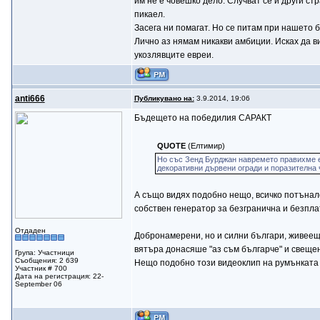
им не е човешко дело. Случват се и други с
пикаел.
Засега ни помагат. Но се питам при нашето 
Лично аз нямам никакви амбиции. Исках да ви
укозлявците евреи.
anti666
Публикувано на:
3.9.2014, 19:06
Бъдещето на победилия САРАКТ
QUOTE
(Елтимир)
Но със Зенд Бурджан навремето правихме е
декоративни дървени огради и поразителна 
А също видях подобно нещо, всичко потънало
собствен генератор за безгранична и безпла
Отдаден
Добронамерени, но и силни българи, живеещ
вятъра донасяше "аз съм българче" и свещенит
Група: Участници
Съобщения: 2 639
Нещо подобно този видеоклип на румънкат
Участник # 700
Дата на регистрация: 22-
September 06