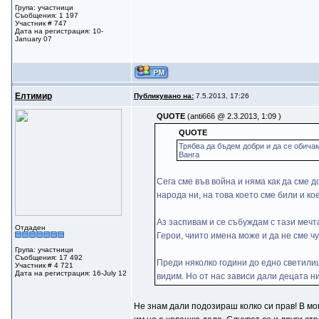
Група: участници
Съобщения: 1 197
Участник # 747
Дата на регистрация: 10-
January 07
Елтимир
Публикувано на:
7.5.2013, 17:26
QUOTE
(anti666 @ 2.3.2013, 1:09 )
QUOTE
Трябва да бъдем добри и да се обичам
Ванга
Сега сме във война и няма как да сме д
народа ни, на това което сме били и к
Аз заспивам и се събуждам с тази мечта
Отдаден
Герои, чиито имена може и да не сме ч
Група: участници
Съобщения: 17 492
Преди няколко години до едно светилищ
Участник # 4 721
Дата на регистрация: 16-July 12
видим. Но от нас зависи дали децата ни
Не знам дали подозираш колко си прав! В м