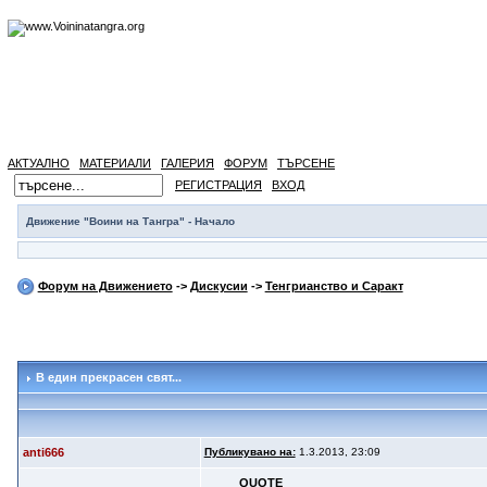
АКТУАЛНО
МАТЕРИАЛИ
ГАЛЕРИЯ
ФОРУМ
ТЪРСЕНЕ
РЕГИСТРАЦИЯ
ВХОД
Движение "Воини на Тангра" - Начало
Форум на Движението
->
Дискусии
->
Тенгрианство и Саракт
В един прекрасен свят...
anti666
Публикувано на:
1.3.2013, 23:09
QUOTE