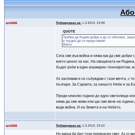
Або
anti666
Публикувано на:
1.3.2013, 23:09
QUOTE
Трябва да бъдем добри и да се обичаме, защо
е трудно да си представим!
Ванга
Сега сме във война и няма как да сме добри 
което ценно за нас. На свещената ни Родина,
бъдат роби в един кошмарен технократски, ко
Аз заспивам и се събуждам с тази мечта, с те
българи. За Саракта, за синьото Небе и за Б
Преди няколко години до едно светилище иск
няма да сме живи или ще сме вече на години д
води война. И на Земята и на Небето.
anti666
Публикувано на:
1.3.2013, 23:22
Но какъв би бил този прекрасен свят. Аз го в