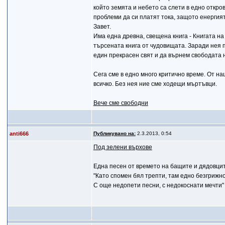
който земята и небето са слети в едно откро
проблеми да си платят тока, защото енергия
Завет.
Има една древна, свещена книга - Книгата на 
търсената книга от чудовищата. Заради нея п
един прекрасен свят и да върнем свободата н
Сега сме в едно много критично време. От на
всичко. Без нея ние сме ходещи мъртъвци.
Вече сме свободни
anti666
Публикувано на:
2.3.2013, 0:54
Под зелени върхове
Една песен от времето на бащите и дядовцит
"Като спомен бял трепти, там едно безгрижно
С още недопети песни, с недокоснати мечти"