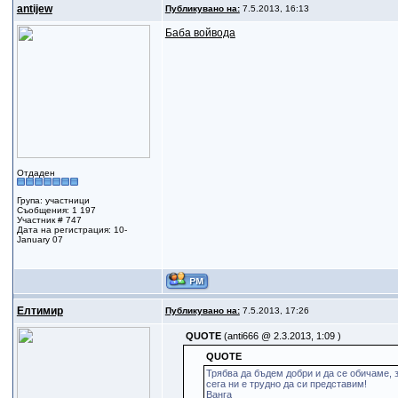
antijew
Публикувано на:
7.5.2013, 16:13
Баба войвода
Отдаден
Група: участници
Съобщения: 1 197
Участник # 747
Дата на регистрация: 10-
January 07
Елтимир
Публикувано на:
7.5.2013, 17:26
QUOTE
(anti666 @ 2.3.2013, 1:09 )
QUOTE
Трябва да бъдем добри и да се обичаме, 
сега ни е трудно да си представим!
Ванга