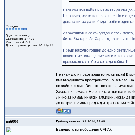
Сега сме във война и няма как да сме до
На всичко, което ценно за нас. На свеще
децата ни, за да не бъдат роби в един к
Отдаден
Аз заспивам и се събуждам с тази мечта, 
Група: участници
битка българи. За Саракта, за синьото Не
Съобщения: 17 492
Участник # 4 721
Дата на регистрация: 16-July 12
Преди няколко години до едно светилище 
начин. Ние няма да сме живи или ще сме 
прекрасен свят. Сега се води война. И на
Не знам дали подозираш колко си прав! В мо
във въздушното пространство на Земята. Но 
не забелязваме. Вместо това се занимаваме 
Засега ни помагат. Но се питам при нашето 
Лично аз нямам никакви амбиции. Исках да ви
да ги трият. Имам предвид изтритите ми сайт
anti666
Публикувано на:
3.9.2014, 19:06
Бъдещето на победилия САРАКТ