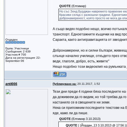
QUOTE
(Елтимир)
Но със Зенд Бурджан навремето правихме екс
Красиви селца с разкошни градини. Едноетаж
добронамереност, която просто не мога да оп
А също видях подобно нещо, всичко потънало
транспорт. Едноетажните къщички на вид про
Саракта, както антигравитацията от звездни
Отдаден
Група: Участници
Добронамерени, но и силни българи, живеещи
Съобщения: 2 639
Участник # 700
слънце начално училище, откъдето през отво
Дата на регистрация: 22-
September 06
веди, глаголя, добро, есть, живите"
Нещо подобно този видеоклип на румънката
anti666
Публикувано на:
20.11.2017, 1:52
Тези дни преди 4 години бяха последните на 
да доживеем да го видим, но той трябва да го
настанило се в свещените ни земи.
Нека си припомним последните текстове на Ел
яде, камо ли да пише.
QUOTE
(Eлтимир 3.10.2013)
QUOTE
( (Йордан_13 3.10.2013 @ 17:56 ))