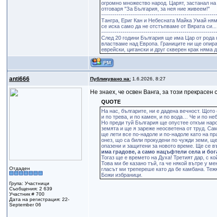
огромно множество народ. Царят, застанал на 
отговаря "За България, за нея ние живеем!"
-----------------------------------------------------------
Тангра, Ериг Кан и Небесната Майка Умай ням
се иска само да не отстъпваме от Вярата си...
-----------------------------------------------------------
След 20 години България ще има Цар от рода 
властваме над Европа. Границите ни ще опират
еврейски, цигански и друг скверен крак няма 
anti666
Публикувано на:
1.6.2026, 8:27
Не знаех, че освен Ванга, за този прекрасен
QUOTE
На нас, българите, ни е дадена вечност. Щот
и по трева, и по камен, и по вода… Че и по н
Но преди туй България ще опустее откъм народ
земята и ще я зареже неосветена от труд. Сам
ще лети все по-надоле и по-надоле като на п
онез, що са били прокудени по чужди земи, ще
опазени и защитени за новото време. Ще се в
има градове, а само нацъфтели села и бо
Тогаз ще е времето на Духа! Третият дар, с к
Това ми бе казано тъй, га че някой вътре у ме
Отдаден
гласът ми трепереше като да бе камбана. Тежк
Божи избраници.
Група: Участници
Съобщения: 2 639
Участник # 700
Дата на регистрация: 22-
September 06