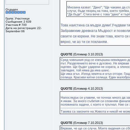
Мнозина казват: "Дано"; "Ще чакаме да ста
Отдаден
случи, бъди творец на това, което трябв
"Да бъде". Стига вече с това "дано" и тъ
Група: Участници
Съобщения: 2 639
Участник # 700
Това наистина са мъдри думи! Учудвам ти 
Дата на регистрация: 22-
Забравихме древната Мъдрост и позволих
September 06
своите си корени. Не знам това, което си
вярно, че аз ти се покланям.
QUOTE
(Елтимир 3.10.2013)
Сред човешкия род се извършва невиждано дос
път. Разделението вече е духовно. Не вярвам 
оцелее. Ще бъдат ударени не хората, а злоносе
завладее, той няма да има шанс.
Ще има огън. Изпод земята и огън отгоре. Гра
селища. Красиви китни селища. Един малоброе
QUOTE
(Елтимир 4.10.2013)
Напоследък се улавям, че почнах много да з
я имам. За много събития си спомням финала,
половината задачи, с които е тръгнал. Ние си
-----------------------------------------------------------
Такива са законите на Живота и никой не може
QUOTE
(Елтимир 7.10.2013)
Вярвам, че ще се случи. Моите видения се сб