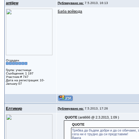
antijew
Публикувано на:
7.5.2013, 16:13
Баба войвода
Отдаден
Група: участници
Съобщения: 1 197
Участник # 747
Дата на регистрация: 10-
January 07
Елтимир
Публикувано на:
7.5.2013, 17:26
QUOTE
(anti666 @ 2.3.2013, 1:09 )
QUOTE
Трябва да бъдем добри и да се обичаме, 
сега ни е трудно да си представим!
Ванга