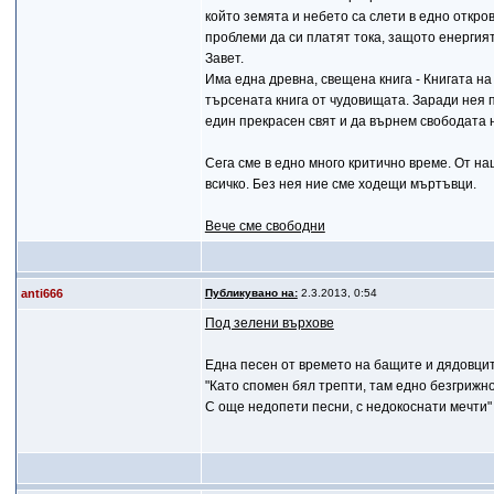
който земята и небето са слети в едно откро
проблеми да си платят тока, защото енергия
Завет.
Има една древна, свещена книга - Книгата на 
търсената книга от чудовищата. Заради нея п
един прекрасен свят и да върнем свободата н
Сега сме в едно много критично време. От на
всичко. Без нея ние сме ходещи мъртъвци.
Вече сме свободни
anti666
Публикувано на:
2.3.2013, 0:54
Под зелени върхове
Една песен от времето на бащите и дядовцит
"Като спомен бял трепти, там едно безгрижно
С още недопети песни, с недокоснати мечти"