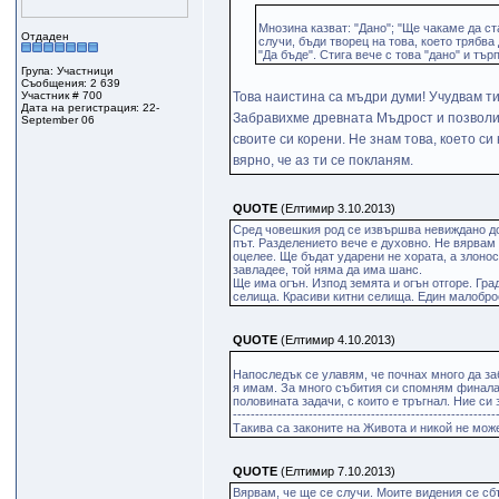
Мнозина казват: "Дано"; "Ще чакаме да ста
Отдаден
случи, бъди творец на това, което трябв
"Да бъде". Стига вече с това "дано" и тъ
Група: Участници
Съобщения: 2 639
Участник # 700
Това наистина са мъдри думи! Учудвам ти 
Дата на регистрация: 22-
Забравихме древната Мъдрост и позволих
September 06
своите си корени. Не знам това, което си
вярно, че аз ти се покланям.
QUOTE
(Елтимир 3.10.2013)
Сред човешкия род се извършва невиждано дос
път. Разделението вече е духовно. Не вярвам 
оцелее. Ще бъдат ударени не хората, а злоносе
завладее, той няма да има шанс.
Ще има огън. Изпод земята и огън отгоре. Гра
селища. Красиви китни селища. Един малоброе
QUOTE
(Елтимир 4.10.2013)
Напоследък се улавям, че почнах много да з
я имам. За много събития си спомням финала,
половината задачи, с които е тръгнал. Ние си
-----------------------------------------------------------
Такива са законите на Живота и никой не може
QUOTE
(Елтимир 7.10.2013)
Вярвам, че ще се случи. Моите видения се сб