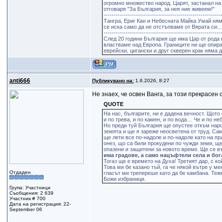
огромно множество народ. Царят, застанал на 
отговаря "За България, за нея ние живеем!"
-----------------------------------------------------------
Тангра, Ериг Кан и Небесната Майка Умай ням
се иска само да не отстъпваме от Вярата си...
-----------------------------------------------------------
След 20 години България ще има Цар от рода 
властваме над Европа. Границите ни ще опират
еврейски, цигански и друг скверен крак няма 
anti666
Публикувано на:
1.6.2026, 8:27
Не знаех, че освен Ванга, за този прекрасен
QUOTE
На нас, българите, ни е дадена вечност. Щот
и по трева, и по камен, и по вода… Че и по н
Но преди туй България ще опустее откъм народ
земята и ще я зареже неосветена от труд. Сам
ще лети все по-надоле и по-надоле като на п
онез, що са били прокудени по чужди земи, ще
опазени и защитени за новото време. Ще се в
има градове, а само нацъфтели села и бо
Тогаз ще е времето на Духа! Третият дар, с к
Това ми бе казано тъй, га че някой вътре у ме
Отдаден
гласът ми трепереше като да бе камбана. Тежк
Божи избраници.
Група: Участници
Съобщения: 2 639
Участник # 700
Дата на регистрация: 22-
September 06