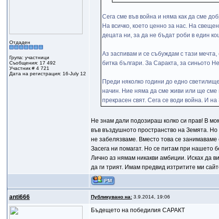
Сега сме във война и няма как да сме до
На всичко, което ценно за нас. На свеще
децата ни, за да не бъдат роби в един к
Отдаден
Аз заспивам и се събуждам с тази мечта, 
Група: участници
битка българи. За Саракта, за синьото Не
Съобщения: 17 492
Участник # 4 721
Дата на регистрация: 16-July 12
Преди няколко години до едно светилище 
начин. Ние няма да сме живи или ще сме 
прекрасен свят. Сега се води война. И на
Не знам дали подозираш колко си прав! В мо
във въздушното пространство на Земята. Но 
не забелязваме. Вместо това се занимаваме 
Засега ни помагат. Но се питам при нашето 
Лично аз нямам никакви амбиции. Исках да ви
да ги трият. Имам предвид изтритите ми сайт
anti666
Публикувано на:
3.9.2014, 19:06
Бъдещето на победилия САРАКТ