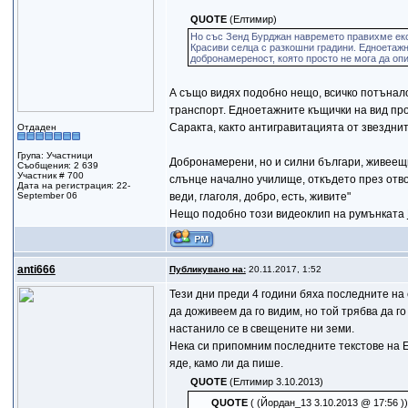
QUOTE
(Елтимир)
Но със Зенд Бурджан навремето правихме екс
Красиви селца с разкошни градини. Едноетаж
добронамереност, която просто не мога да оп
А също видях подобно нещо, всичко потънало
транспорт. Едноетажните къщички на вид про
Саракта, както антигравитацията от звездни
Отдаден
Група: Участници
Добронамерени, но и силни българи, живеещи
Съобщения: 2 639
Участник # 700
слънце начално училище, откъдето през отво
Дата на регистрация: 22-
September 06
веди, глаголя, добро, есть, живите"
Нещо подобно този видеоклип на румънката
anti666
Публикувано на:
20.11.2017, 1:52
Тези дни преди 4 години бяха последните на 
да доживеем да го видим, но той трябва да го
настанило се в свещените ни земи.
Нека си припомним последните текстове на Ел
яде, камо ли да пише.
QUOTE
(Eлтимир 3.10.2013)
QUOTE
( (Йордан_13 3.10.2013 @ 17:56 ))