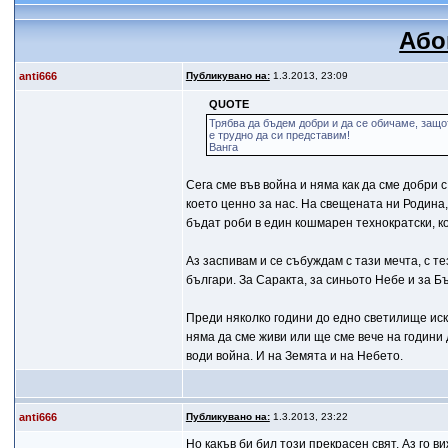
Або
anti666
Публикувано на:
1.3.2013, 23:09
QUOTE
Трябва да бъдем добри и да се обичаме, защо
е трудно да си представим!
Ванга
Сега сме във война и няма как да сме добри 
което ценно за нас. На свещената ни Родина,
бъдат роби в един кошмарен технократски, ко
Аз заспивам и се събуждам с тази мечта, с те
българи. За Саракта, за синьото Небе и за Б
Преди няколко години до едно светилище иск
няма да сме живи или ще сме вече на години д
води война. И на Земята и на Небето.
anti666
Публикувано на:
1.3.2013, 23:22
Но какъв би бил този прекрасен свят. Аз го в