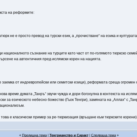
екста на реформите:
тюрк не е просто превод на турски език, а „прочистване“ на езика и култура
и националното съзнание на турците като част от по-голямото тюркско семе
търсене на автентичния пред-ислямски корен на нацията.
не заемка от индоевропейски или семитски езици), реформата среща огромен 
ова време думата „Танръ“ звучи чужда и дори богохулна в контекста на исляма
ки за езическото небесно божество (Гьок Тенгри), замяната на „Аллах“ с „Та
национализъм.
 това е класически пример за ре-тюркизация (връщане към тюркските корени),
«
Предишна тема
|
Тенгрианство и Саракт
|
Следваща тема
»