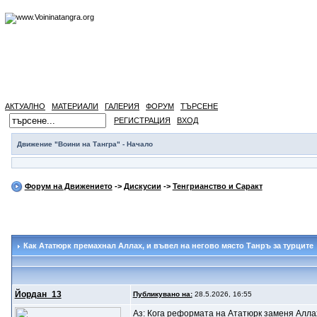
АКТУАЛНО
МАТЕРИАЛИ
ГАЛЕРИЯ
ФОРУМ
ТЪРСЕНЕ
РЕГИСТРАЦИЯ
ВХОД
Движение "Воини на Тангра" - Начало
Форум на Движението
->
Дискусии
->
Тенгрианство и Саракт
Как Ататюрк премахнал Аллах
, и въвел на негово място Танръ за турците
Йордан_13
Публикувано на:
28.5.2026, 16:55
Аз: Кога реформата на Ататюрк заменя Аллах