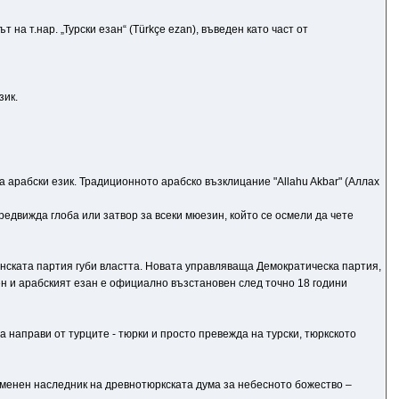
 на т.нар. „Турски езан“ (Türkçe ezan), въведен като част от
зик.
а арабски език. Традиционното арабско възклицание "Allahu Akbar" (Аллах
редвижда глоба или затвор за всеки мюезин, който се осмели да чете
анската партия губи властта. Новата управляваща Демократическа партия,
н и арабският езан е официално възстановен след точно 18 години
 да направи от турците - тюрки и просто превежда на турски, тюркското
ременен наследник на древнотюркската дума за небесното божество –