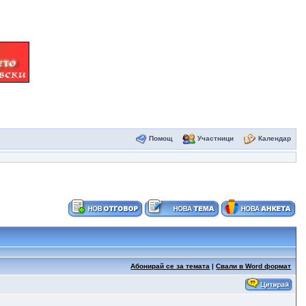
Помощ
Участници
Календар
Абонирай се за темата
|
Свали в Word формат