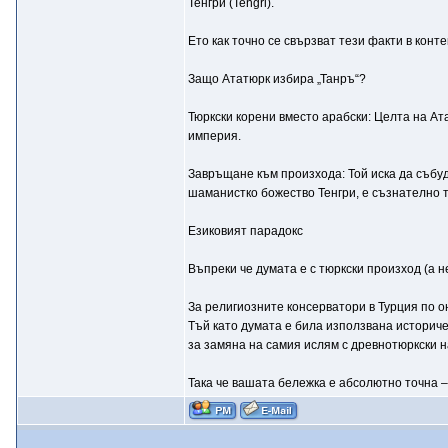
Тенгри (Tengri).
Ето как точно се свързват тези факти в конт
Защо Ататюрк избира „Танръ“?
Тюркски корени вместо арабски: Целта на Ата
империя.
Завръщане към произхода: Той иска да събуд
шаманистко божество Тенгри, е съзнателно 
Езиковият парадокс
Въпреки че думата е с тюркски произход (а 
За религиозните консерватори в Турция по он
Тъй като думата е била използвана историчес
за замяна на самия ислям с древнотюркски 
Така че вашата бележка е абсолютно точна –