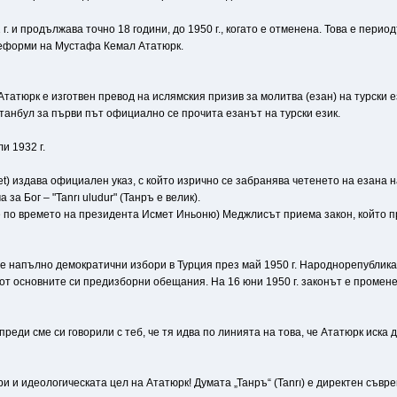
и продължава точно 18 години, до 1950 г., когато е отменена. Това е периодът
еформи на Мустафа Кемал Ататюрк.
Ататюрк е изготвен превод на ислямския призив за молитва (езан) на турски е
станбул за първи път официално се прочита езанът на турски език.
и 1932 г.
t) издава официален указ, с който изрично се забранява четенето на езана н
за Бог – "Tanrı uludur" (Танръ е велик).
ече по времето на президента Исмет Иньоню) Меджлисът приема закон, който п
те напълно демократични избори в Турция през май 1950 г. Народнорепублик
от основните си предизборни обещания. На 16 юни 1950 г. законът е промене
 преди сме си говорили с теб, че тя идва по линията на това, че Ататюрк иска
ри и идеологическата цел на Ататюрк! Думата „Танръ“ (Tanrı) е директен съв