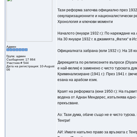
Тази реформа започва официално през 1932 г. 
секуларизационните и националистически р
Хронология и ключови моменти
Началото (януари 1932 г.): По нареждане на 
На 30 януари 1932 г. в джамията „Фатих“ в И
Админ
Официалната забрана (юли 1932 г.): На 18 юл
Група: админ
Съобщения: 17 864
Дирекцията по религиозните въпроси (Diyane
Участник # 544
Дата на регистрация: 10-August
е най-велик) е заменено с чисто турската дума 
06
Криминализиране (1941 г.): През 1941 г. (в
езана на арабски език.
Краят на реформата (юни 1950 г.): На първи
водена от Аднан Мендерес, изпълнява едно 
прекъсване.
Аз: Тази дума, обаче също не е чисто турска.
Тенгри!
АИ: Имате напълно право за връзката с Тенг