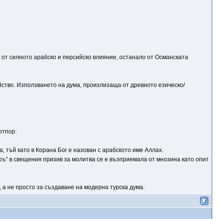
та от силното арабско и персийско влияние, останало от Османската
йство. Използването на дума, произлизаща от древното езическо/
отпор:
, тъй като в Корана Бог е назован с арабското име Аллах.
нръ“ в свещения призив за молитва се е възприемала от мнозина като опит
 а не просто за създаване на модерна турска дума.