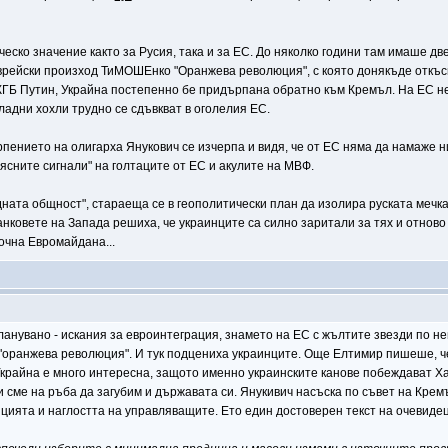
ческо значение както за Русия, така и за ЕС. До няколко години там имаше д
врейски произход ТиМОШЕнко "Оранжева революция", с която донякъде откъсн
ГБ Путин, Украйна постепенно бе придърпана обратно към Кремъл. На ЕС не 
гладни хохли трудно се сдъвкват в оголелия ЕС.
рпението на олигарха Янукович се изчерпа и видя, че от ЕС няма да намаже 
ясните сигнали" на голтаците от ЕС и акулите на МВФ.
ата общност", стараеща се в геополитически план да изолира руската мечка. 
овете на Запада решиха, че украинците са силно заритали за тях и отново щ
очна Евромайдана...
ланувано - искания за евроинтеграция, знамето на ЕС с жълтите звезди по не
а "оранжева революция". И тук подцениха украинците. Още Елтимир пишеше, че
райна е много интересна, защото именно украинските канове побеждават Хаз
сме на ръба да загубим и държавата си. Янукивич насъска по съвет на Кремъ
цията и наглостта на управляващите. Ето един достоверен текст на очевидец