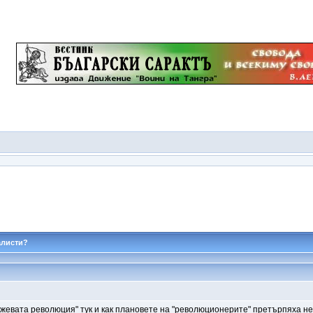
алисти?
анжевата революция"
тук
и как плановете на "революционерите" претърпяха не