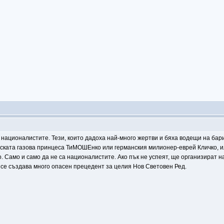
 националистите. Тези, които дадоха най-много жертви и бяха водещи на бари
йската газова принцеса ТиМОШЕнко или германския милионер-еврей Кличко, и
 Само и само да не са националистите. Ако пък не успеят, ще организират н
 се създава много опасен прецедент за целия Нов Световен Ред.