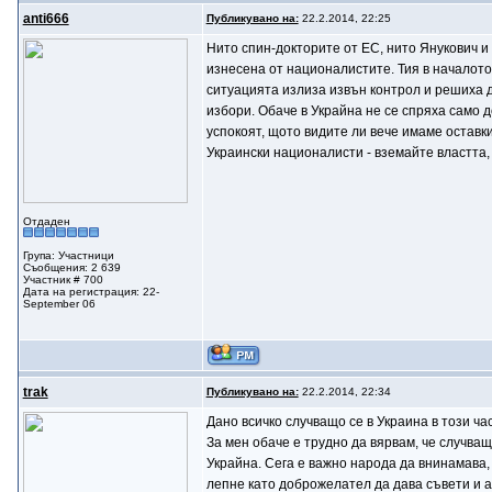
anti666
Публикувано на:
22.2.2014, 22:25
Нито спин-докторите от ЕС, нито Янукович 
изнесена от националистите. Тия в началото
ситуацията излиза извън контрол и решиха д
избори. Обаче в Украйна не се спряха само д
успокоят, щото видите ли вече имаме оставки
Украински националисти - вземайте властта,
Отдаден
Група: Участници
Съобщения: 2 639
Участник # 700
Дата на регистрация: 22-
September 06
trak
Публикувано на:
22.2.2014, 22:34
Дано всичко случващо се в Украина в този ч
За мен обаче е трудно да вярвам, че случва
Украйна. Сега е важно народа да внинамава, 
лепне като доброжелател да дава съвети и а