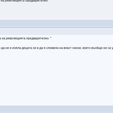
а на революцията предварително.
а на революцията предварително. "
 да не е изяла децата си и да я сложила на власт онези, които въобще не са 