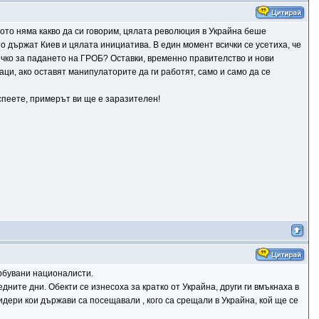
ото няма какво да си говорим, цялата революция в Украйна беше
о държат Киев и цялата инициатива. В един момент всички се усетиха, че
ичко за падането на ГРОБ? Оставки, временно правителство и нови
аци, ако оставят манипулаторите да ги работят, само и само да се
успеете, примерът ви ще е заразителен!
ербувани националисти.
ните дни. Обекти се изнесоха за кратко от Украйна, други ги вмъкнаха в
идери кои държави са посещавали , кого са срещали в Украйна, кой ще се