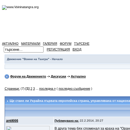
АКТУАЛНО
МАТЕРИАЛИ
ГАЛЕРИЯ
ФОРУМ
ТЪРСЕНЕ
РЕГИСТРАЦИЯ
ВХОД
Движение "Воини на Тангра" - Начало
Форум на Движението
->
Дискусии
->
Актуално
Страници:
(7)
[1]
2
3
...
последна »
(
последно съобщение
)
Ще стане ли Украйна първата европейска страна
, управлявана от национ
anti666
Публикувано на:
22.2.2014, 20:27
В друга тема бях споменал за краха на "Ор