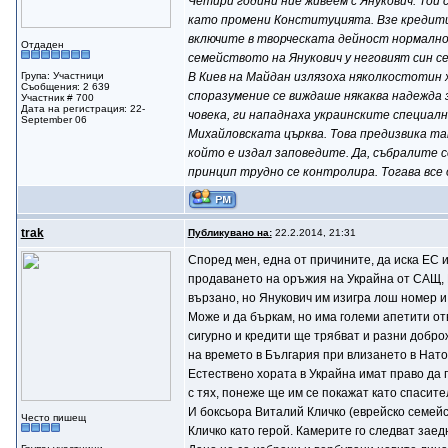
Четири години ние живеем с Янукович. Той
като промени Конституцията. Взе кредити 
включите в творческата дейност нормално
Отдаден
семейството на Янукович у неговият син се
Група: Участници
В Киев на Майдан излязоха няколкостотин хи
Съобщения: 2 639
споразумение се виждаше някаква надежда 
Участник # 700
Дата на регистрация: 22-
човека, ги нападнаха украинските специалн
September 06
Михайловската църква. Това предизвика так
който е издал заповедите. Да, събралите 
принцип трудно се контролира. Тогава все
trak
Публикувано на:
22.2.2014, 21:31
Според мен, една от причините, да иска ЕС и
продаването на оръжия на Украйна от САЩ, 
вързано, но Янукович им изигра лош номер и
Може и да бъркам, но има големи апетити от
сигурно и кредити ще трябват и разни добро
на времето в България при влизането в Нат
Естествено хората в Украйна имат право да 
с тях, понеже ще им се покажат като спасител
И боксьора Виталий Кличко (еврейско семейс
Често пишещ
Кличко като герой. Камерите го следват зае