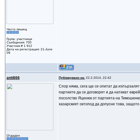
Често пишещ
Група: участници
Съобщения: 700
Участник # 1 912
Дата на регистрация: 21-June
09
anti666
Публикувано на:
22.2.2014, 22:42
Спор няма, сега ще се опитат да изпързалят
партиите да се договорят и да натикат евре
посолство Яценюк от партията на Тимошенко.
хазарският октопод да допусне това, защото
Отдаден