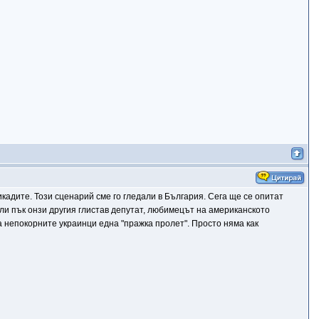
кадите. Този сценарий сме го гледали в България. Сега ще се опитат
ли пък онзи другия глистав депутат, любимецът на американското
а непокорните украинци една "пражка пролет". Просто няма как