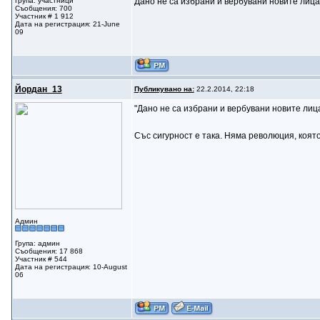
Група: участници
Дано не са избрани и вербувани новите лиц
Съобщения: 700
Участник # 1 912
Дата на регистрация: 21-June
09
Йордан_13
Публикувано на:
22.2.2014, 22:18
"Дано не са избрани и вербувани новите лиц
Със сигурност е така. Няма революция, която
Админ
Група: админ
Съобщения: 17 868
Участник # 544
Дата на регистрация: 10-August
06