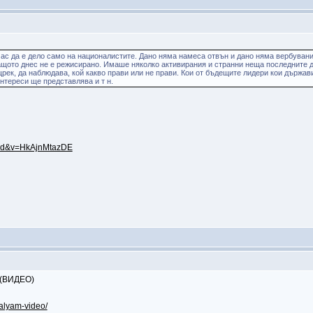
час да е дело само на националистите. Дано няма намеса отвън и дано няма вербуван
ащото днес не е режисирано. Имаше няколко активирания и странни неща последните дн
рек, да наблюдава, кой какво прави или не прави. Кои от бъдещите лидери кои държави
нтереси ще представлява и т н.
...d&v=HkAjnMtazDE
 (ВИДЕО)
kalyam-video/