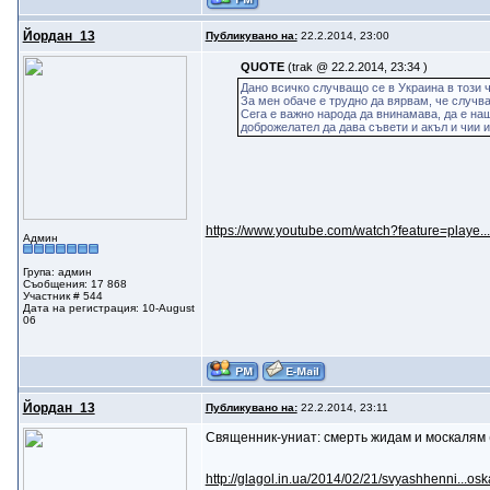
Йордан_13
Публикувано на:
22.2.2014, 23:00
QUOTE
(trak @ 22.2.2014, 23:34 )
Дано всичко случващо се в Украина в този 
За мен обаче е трудно да вярвам, че случв
Сега е важно народа да внинамава, да е нащ
доброжелател да дава съвети и акъл и чии и
https://www.youtube.com/watch?feature=playe
Админ
Група: админ
Съобщения: 17 868
Участник # 544
Дата на регистрация: 10-August
06
Йордан_13
Публикувано на:
22.2.2014, 23:11
Священник-униат: смерть жидам и москалям
http://glagol.in.ua/2014/02/21/svyashhenni...os