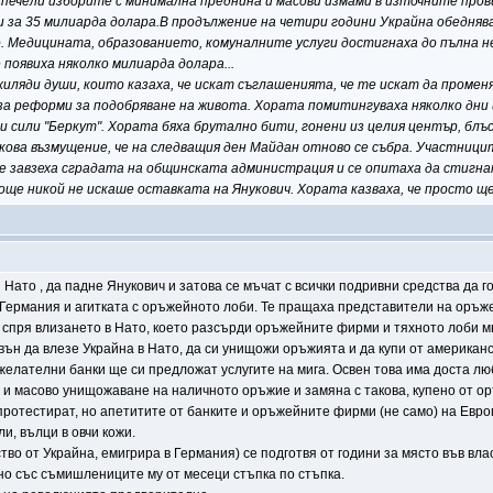
 спечели изборите с минимална преднина и масови измами в източните пров
за 35 милиарда долара.В продължение на четири години Украйна обеднява
. Медицината, образованието, комуналните услуги достигнаха до пълна н
 появиха няколко милиарда долара...
ляди души, които казаха, че искат съглашенията, че те искат да променят 
за реформи за подобряване на живота. Хората помитингуваха няколко дни
и сили "Беркут". Хората бяха брутално бити, гонени из целия център, блъс
ова възмущение, че на следващия ден Майдан отново се събра. Участницит
се завзеха сградата на общинската администрация и се опитаха да стигн
 още никой не искаше оставката на Янукович. Хората казваха, че просто 
 Нато , да падне Янукович и затова се мъчат с всички подривни средства да го
Германия и агитката с оръжейното лоби. Те пращаха представители на оръже
 спря влизането в Нато, което разсърди оръжейните фирми и тяхното лоби м
вън да влезе Украйна в Нато, да си унищожи оръжията и да купи от американс
желателни банки ще си предложат услугите на мига. Освен това има доста лю
о и масово унищожаване на наличното оръжие и замяна с такова, купено от о
протестират, но апетитите от банките и оръжейните фирми (не само) на Евро
и, вълци в овчи кожи.
тво от Украйна, емигрира в Германия) се подготвя от години за място във вл
дно със съмишлениците му от месеци стъпка по стъпка.