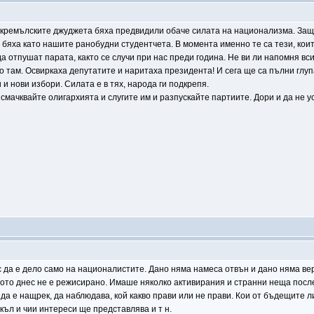
и кремълските джуджета бяха предвидили обаче силата на национализма. Защ
 бяха като нашите ранобудни студентчета. В момента именно те са тези, коит
а отпушат парата, както се случи при нас преди година. Не ви ли напомня вс
о там. Освиркаха депутатите и наритаха президента! И сега ще са пълни глуп
 и нови избори. Силата е в тях, народа ги подкрепя.
 смачквайте олигархията и слугите им и разпускайте партиите. Дори и да не 
ас да е дело само на националистите. Дано няма намеса отвън и дано няма в
щото днес не е режисирано. Имаше няколко активирания и странни неща послед
да е нащрек, да наблюдава, кой какво прави или не прави. Кои от бъдещите л
къл и чии интереси ще представлява и т н.