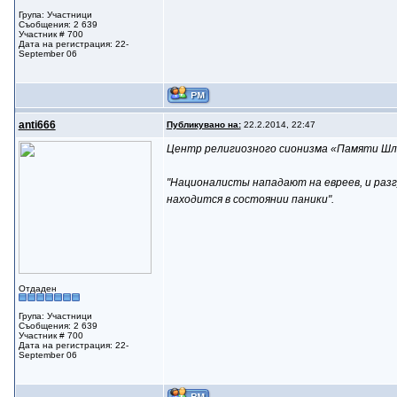
Група: Участници
Съобщения: 2 639
Участник # 700
Дата на регистрация: 22-
September 06
anti666
Публикувано на:
22.2.2014, 22:47
Центр религиозного сионизма «Памяти Шл
"Националисты нападают на евреев, и разг
находится в состоянии паники".
Отдаден
Група: Участници
Съобщения: 2 639
Участник # 700
Дата на регистрация: 22-
September 06