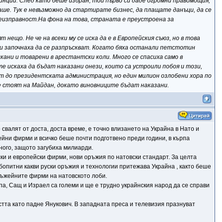
инции. След като беше избран, той първо си даде огромни правомощия,
ше. Тук е невъзможно да стартирате бизнес, да плащате данъци, да се
еизправност.На фона на това, страната е преустроена за
нещо. Не че на всеки му се иска да е в Европейския съюз, но в това
 и започнаха да се разпръскват. Когато бяха останали петстотин
кани и товарени в арестантски коли. Много се спасиха само в
е искаха да бъдат наказани онези, които са устроили побоя и този,
ат до президентската администрация, но един милион озлобени хора по
ще стоят на Майдан, докато виновниците бъдат наказани.
 свалят от доста, доста време, е точно влизането на Украйна в Нато и
йни фирми и всичко беше почти подготвено преди години, в кърпа
ного, защото загубиха милиарди.
ки и европейски фирми, нови оръжия по натовски стандарт. За целта
бопитни какви руски оръжия и технологии притежава Украйна , както беше
ръжейните фирми на натовското лоби.
па, Сащ и Израел са големи и ще е трудно украйнския народ да се справи
астта като падне Янукович. В западната преса и телевизия празнуват