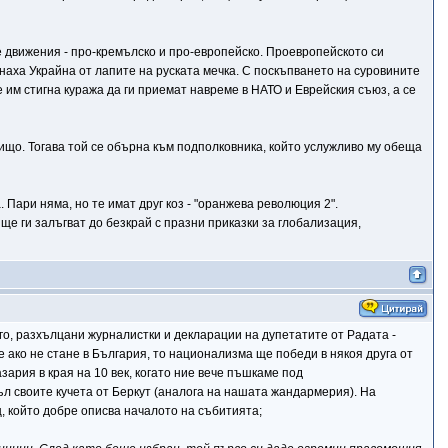
ве движения - про-кремълско и про-европейско. Проевропейското си
аха Украйна от лапите на руската мечка. С поскъпването на суровините
им стигна куража да ги приемат навреме в НАТО и Еврейския съюз, а се
нищо. Тогава той се обърна към подполковника, който услужливо му обеща
Пари няма, но те имат друг коз - "оранжева революция 2".
е ги залъгват до безкрай с празни приказки за глобализация,
го, разхълцани журналистки и декларации на дупетатите от Радата -
 ако не стане в България, то национализма ще победи в някоя друга от
ария в края на 10 век, когато ние вече пъшкаме под
л своите кучета от Беркут (аналога на нашата жандармерия). На
, който добре описва началото на събитията;