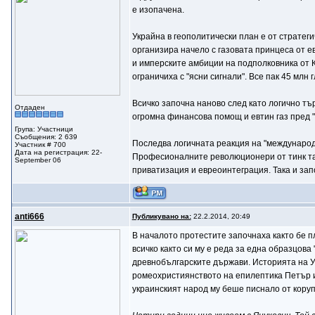
е изопачена.
Украйна в геополитически план е от стратеги
организира начело с газовата принцеса от е
и имперските амбиции на подполковника от К
ограничиха с "ясни сигнали". Все пак 45 млн 
Всичко започна наново след като логично тъ
Отдаден
огромна финансова помощ и евтин газ пред "
Група: Участници
Съобщения: 2 639
Последва логичната реакция на "международн
Участник # 700
Дата на регистрация: 22-
Професионалните революционери от тинк танк
September 06
приватизация и евреоинтеграция. Така и зап
anti666
Публикувано на:
22.2.2014, 20:49
В началото протестите започнаха както бе п
всичко както си му е реда за една образцов
древнобългарските държави. Историята на Ук
ромеохристиянството на епилептика Петър и 
украинският народ му беше писнало от коруп