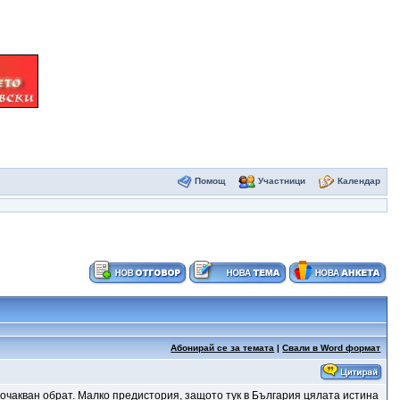
Помощ
Участници
Календар
Абонирай се за темата
|
Свали в Word формат
очакван обрат. Малко предистория, защото тук в България цялата истина