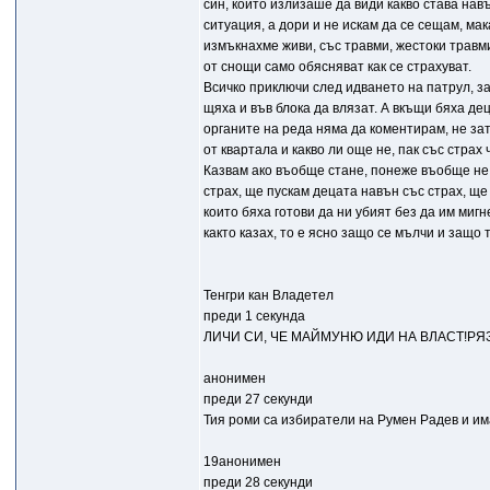
син, който излизаше да види какво става на
ситуация, а дори и не искам да се сещам, мака
измъкнахме живи, със травми, жестоки травм
от снощи само обясняват как се страхуват.
Всичко приключи след идването на патрул, за
щяха и във блока да влязат. А вкъщи бяха де
органите на реда няма да коментирам, не зат
от квартала и какво ли още не, пак със страх 
Казвам ако въобще стане, понеже въобще не 
страх, ще пускам децата навън със страх, ще
които бяха готови да ни убият без да им мигн
както казах, то е ясно защо се мълчи и защо 
Тенгри кан Владетел
преди 1 секунда
ЛИЧИ СИ, ЧЕ МАЙМУНЮ ИДИ НА ВЛАСТ!РЯ
анонимен
преди 27 секунди
Тия роми са избиратели на Румен Радев и им
19анонимен
преди 28 секунди