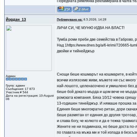
Поредната римлянка рекламирана в чалга те
Йордан_13
Публикувано на:
8.5.2026, 14:28
ЛИЧИ СИ, ЧЕ МУНЮ ИДВА НА ВЛАСТ!
Тумба роми преби две семейства в Габрово,
Над 1https://www.dnes.bg/a/6-krimi/720665-tu
двойки и тийнейджър
Снощи беше кошмарът на кошмарите, в който 
Админ
всички излязохме живи, мъжете ни със много 
Група: админ
най-лошото, целенасочено и умишлено без да
Съобщения: 17 873
беше бой докато мърда и щом вече не мърда и
Участник # 544
Дата на регистрация: 10-August
ромската компания. Бяха 10/12 човека срещу
06
13-годишен тинейджър. И нямаше прошка за н
Единия беше многократно ритан, дори скачаха
беше размятан от единия до другия тротоар,
и слава богу, че колкото и да е тежка травма
Жените не ни подминаха, но беше доста по-ле
по главата на мъжа ми и той изпада в безсъз