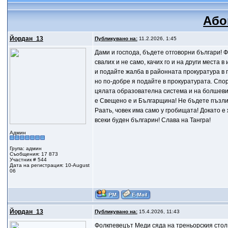
Або
Йордан_13
Публикувано на:
11.2.2026, 1:45
Дами и господа, бъдете отговорни българи! Фе
свалих и не само, качих го и на други места
и подайте жалба в районната прокуратура в 
но по-добре я подайте в прокуратурата. Спор
цялата образователна система и на болшеви
е Свещено е и Българщина! Не бъдете пъзливи
Раать, човек има само у гробищата! Докато 
всеки буден българин! Слава на Тангра!
Админ
Група: админ
Съобщения: 17 873
Участник # 544
Дата на регистрация: 10-August
06
Йордан_13
Публикувано на:
15.4.2026, 11:43
Фолкпевецът Меди сяда на треньорския стол 