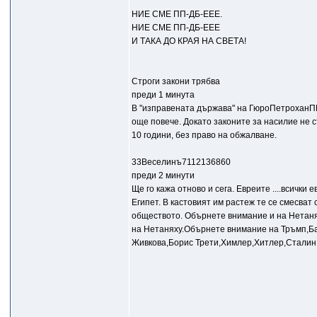
НИЕ СМЕ ПП-ДБ-ЕЕЕ.
НИЕ СМЕ ПП-ДБ-ЕЕЕ
И ТАКА ДО КРАЯ НА СВЕТА!
Строги закони трябва
преди 1 минута
В "изправената държава" на ГюроПетроханППД
още повече. Докато законите за насилие не с
10 години, без право на обжалване.
33Веселинъ7112136860
преди 2 минути
Ще го кажа отново и сега. Евреите ....всички ев
Египет. В кастовият им растеж те се смесват
обществото. Обърнете внимание и на Нетаня
на Нетаняху.Обърнете внимание на Тръмп,
Живкова,Борис Трети,Химлер,Хитлер,Сталин