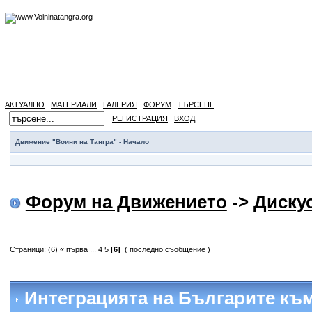
АКТУАЛНО
МАТЕРИАЛИ
ГАЛЕРИЯ
ФОРУМ
ТЪРСЕНЕ
РЕГИСТРАЦИЯ
ВХОД
Движение "Воини на Тангра" - Начало
Форум на Движението
->
Диску
Страници:
(6)
« първа
...
4
5
[6]
(
последно съобщение
)
Интеграцията на Българите към