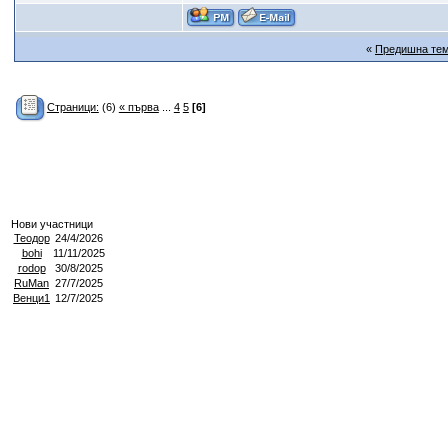
«
Предишна те
Страници:
(6)
« първа
...
4
5
[6]
Нови участници
Теодор
24/4/2026
bohi
11/11/2025
rodop
30/8/2025
RuMan
27/7/2025
Венци1
12/7/2025