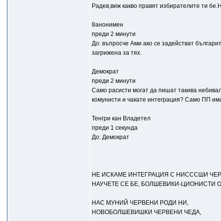
Радев,виж какво правят избирателите ти бе.
8анонимен
преди 2 минути
До: въпросче Ами ако се задействат българит
загрижена за тях.
Демократ
преди 2 минути
Само расисти могат да пишат такива небивал
комунисти и чакате интеграция? Само ПП имат
Тенгри кан Владетел
преди 1 секунда
До: Демократ
НЕ ИСКАМЕ ИНТЕГРАЦИЯ С НИСССШИ ЧЕР
НАУЧЕТЕ СЕ БЕ, БОЛШЕВИКИ-ЦИОНИСТИ О
НАС МУНИЙ ЧЕРВЕНИ РОДИ НИ,
НОВОБОЛШЕВИШКИ ЧЕРВЕНИ ЧЕДА,