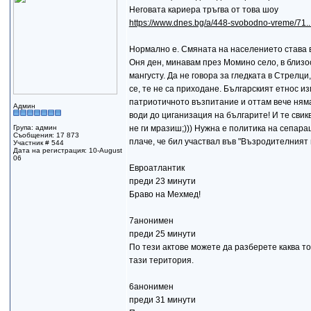
Неговата кариера тръгва от това шоу
https://www.dnes.bg/a/448-svobodno-vreme/71...
Нормално е. Смяната на населението става в
Оня ден, минавам през Момино село, в близо
мангусту. Да не говора за гледката в Стрелц
се, те не са приходане. Българският етнос и
патриотичното възпитание и оттам вече няма
Админ
води до циганизация на българите! И те свикв
Група: админ
не ги мразиш;))) Нужна е политика на сепарац
Съобщения: 17 873
плаче, че бил участвал във "Възродителният п
Участник # 544
Дата на регистрация: 10-August
06
Евроатлантик
преди 23 минути
Браво на Мехмед!
7анонимен
преди 25 минути
По тези актове можете да разберете каква т
тази територия.
6анонимен
преди 31 минути