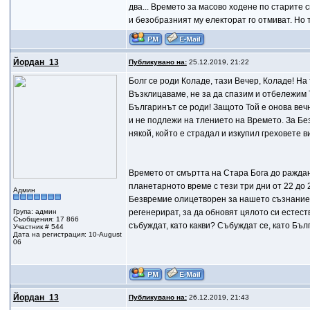
два... Времето за масово ходене по старите
и безобразният му електорат го отмиват. Но
Йордан_13
Публикувано на:
25.12.2019, 21:22
Болг се роди Колaдe, тази Вечер, Колaдe! На
Възклицаваме, не за да спазим и отбележим 
Българинът се роди! Защото Той е онова веч
и не подлежи на тлението на Времето. За Бе
някой, който е страдал и изкупил греховете 
Времето от смъртта на Стара Бога до раждан
планетарното време с тези три дни от 22 до 2
Админ
Безвремие олицетворен за нашето съзнание с
Група: админ
регенерират, за да обновят цялото си естест
Съобщения: 17 866
събуждат, като какви? Събуждат се, като Бъл
Участник # 544
Дата на регистрация: 10-August
06
Йордан_13
Публикувано на:
26.12.2019, 21:43