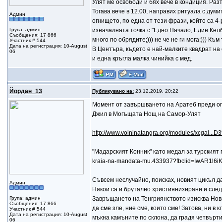
Улят ме освободи и бях вече в кондиция. Разтъ
Тогава вече в 12.00, направих ритуала с дум
Админ
огнището, по една от тези фрази, който са 4
Група: админ
изначалната точка с "Едно Начало, Един Келб
Съобщения: 17 866
много по обрядите;))) не че не ги мога;))) Къ
Участник # 544
Дата на регистрация: 10-August
В Центъра, където е най-малките квадрат на 
06
и една кръгла малка чинийка с мед.
Йордан_13
Публикувано на:
23.12.2019, 20:22
Момент от завършването на Аратеб преди оп
Джил в Могъщата Нощ на Самор-Улят
http://www.voininatangra.org/modules/xcgal.
"Мадарският Конник" като медал за турският пос
kraia-na-mandata-mu.433937?fbclid=IwAR1
Съвсем неслучайно, поисках, новият цикъл д
Админ
Някои са и брутално християнизирани и сле
Група: админ
Завръщането на Тенгриянството изисква Нови
Съобщения: 17 866
да сме зле, ние сме, които сме! Затова, ни в
Участник # 544
Дата на регистрация: 10-August
мъкна камъните по склона, да градя четвърти
06