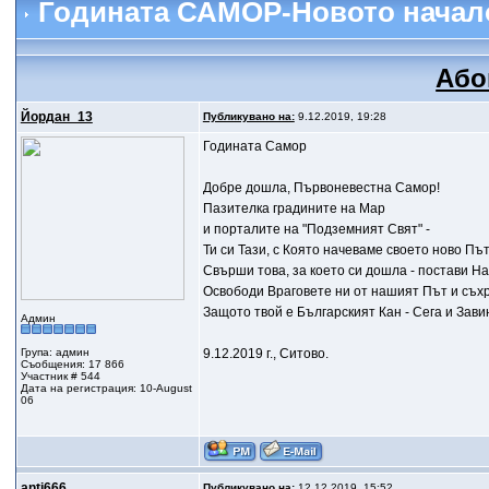
Годината САМОР-Новото начал
Або
Йордан_13
Публикувано на:
9.12.2019, 19:28
Годината Самор
Добре дошла, Първоневестна Самор!
Пазителка градините на Мар
и порталите на "Подземният Свят" -
Ти си Тази, с Която начеваме своето ново Пъ
Свърши това, за което си дошла - постави Н
Освободи Враговете ни от нашият Път и съх
Защото твой е Българският Кан - Сега и Зави
Админ
Група: админ
9.12.2019 г., Ситово.
Съобщения: 17 866
Участник # 544
Дата на регистрация: 10-August
06
anti666
Публикувано на:
12.12.2019, 15:52