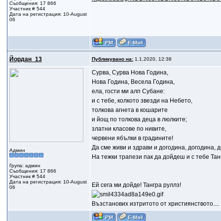
Съобщения: 17 866
Участник # 544
Дата на регистрация: 10-August
06
Йордан_13
Публикувано на:
1.1.2020, 12:38
Сурва, Сурва Нова Година,
Нова Година, Весела Година,
ела, гости ми алп Субане:
и с тебе, колкото звезди на Небето,
толкова агнета в кошарите
и йощ по толкова деца в люлките;
златни класове по нивите,
червени ябълки в градините!
Да сме живи и здрави и догодина, догодина, 
Админ
На тежки трапези пак да дойдеш и с тебе Тан
Група: админ
Съобщения: 17 866
Участник # 544
Дата на регистрация: 10-August
Ей сега ми дойде! Тангра руллз!
06
Възстанових изтритото от християнството....