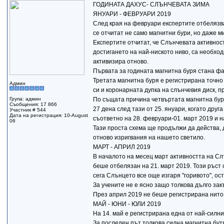
ГОДИНАТА ДАХУС- СЛЪНЧЕВАТА ЗИМА
ЯНУАРИ - ФЕВРУАРИ 2019
След края на февруари експертите отбелязват
се отчитат не само магнитни бури, но даже м
Експертите отчитат, че Слънчевата активнос
достигането на най-ниското ниво, са необход
активизира отново.
Първата за годината магнитна буря стана факт
Третата магнитна буря е регистрирана точно 
Админ
си и коронарната дупка на слънчевия диск, п
Група: админ
По същата причина четвъртата магнитна буря
Съобщения: 17 866
27 дена след тази от 25. януари, когато дру
Участник # 544
Дата на регистрация: 10-August
съответно на 28. февруари-01. март 2019 и на
06
Тази проста схема ще продължи да действа, 
отново изригвания на нашето светило.
МАРТ - АПРИЛ 2019
В началото на месец март активността на Сл
беше отбелязан на 21. март 2019. Този ръст
сега Слънцето все още изгаря "горивото", о
За учените не е ясно защо толкова дълго за
През април 2019 не беше регистрирана нито
МАЙ - ЮНИ - ЮЛИ 2019
На 14. май е регистрирана една от най-силни
За последен път толкова силна магнитна бутя