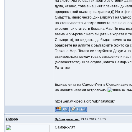
на злото, Яга Албастъй, който се стреми да 
дума, казано, това е нашият планетен динам
преценка, кой вълк ще нахраним;))) Но е фак
Смъртта, много често, динамизмът на Самор в
на хтоничността и подземността, т.е. на онов
високият си статус, в Дома на Мар, Тя под в
взема и обърсва с него лицата на хората и 
Слънцето), но с идеята да бъдат армията на 
браковете на алпите с българките (които са 
Тархана Мар. Тогава се задейства Дахус и н
взаимовръзка между това съвпадение и настъ
(Човечеството). И се случва, когато Самор-У
Рататоск.
Еквивалента на Самор-Улят в Скандинавието
на нашите невежи астроложки
https://en.wikipedia.org/wiki/Ratatoskr
anti666
Публикувано на:
13.12.2019, 14:55
Самор-Улят