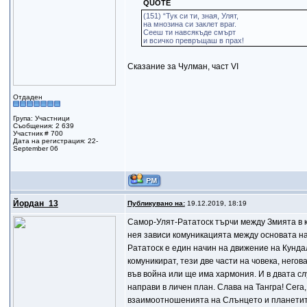
QUOTE
(151) “Тук си ти, зная, Улят,
на мнозина си заклет враг.
Сееш ти навсякъде смърт
и всичко превръщаш в прах!
Сказание за Чулман, част VI
Отдаден
Група: Участници
Съобщения: 2 639
Участник # 700
Дата на регистрация: 22-
September 06
Йордан_13
Публикувано на:
19.12.2019, 18:19
Самор-Улят-Рататоск търчи между Змията в ко
нея зависи комуникацията между основата на
Рататоск е един начин на движение на Кунда
комуникират, тези две части на човека, него
във война или ще има хармония. И в двата с
направи в личен план. Слава на Тангра! Сега
взаимоотношенията на Слънцето и планетите 