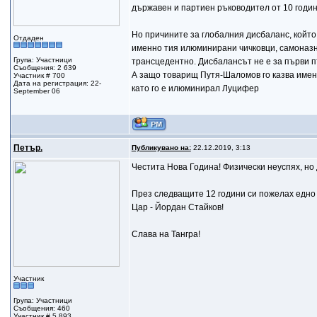
държавен и партиен ръководител от 10 годин
Но причините за глобалния дисбаланс, който
Отдаден
именно тия илюминирани чичковци, самоназна
Група: Участници
трансцедентно. Дисбалансът не е за първи пъ
Съобщения: 2 639
А защо товарищ Путя-Шаломов го казва имен
Участник # 700
Дата на регистрация: 22-
като го е илюминирал Луцифер
September 06
Петър.
Публикувано на:
22.12.2019, 3:13
Честита Нова Година! Физически неуспях, но 
През следващите 12 години си пожелах едно 
Цар - Йордан Стайков!
Слава на Тангра!
Участник
Група: Участници
Съобщения: 460
Участник # 5 893