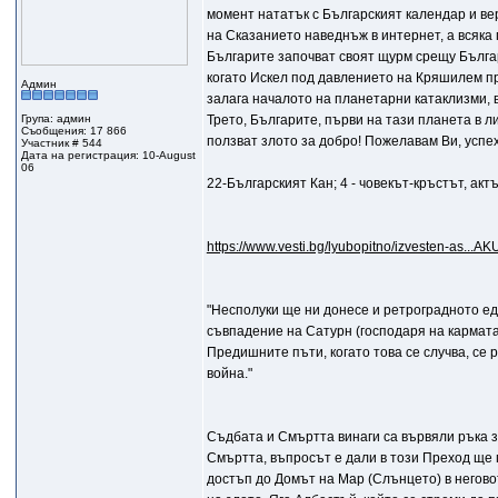
момент нататък с Българският календар и вер
на Сказанието наведнъж в интернет, а всяка го
Българите започват своят щурм срещу Българ
когато Искел под давлението на Кряшилем пре
Админ
залага началото на планетарни катаклизми, в
Група: админ
Трето, Българите, първи на тази планета в л
Съобщения: 17 866
ползват злото за добро! Пожелавам Ви, успех
Участник # 544
Дата на регистрация: 10-August
06
22-Българският Кан; 4 - човекът-кръстът, акт
https://www.vesti.bg/lyubopitno/izvesten-as..
"Несполуки ще ни донесе и ретроградното е
съвпадение на Сатурн (господаря на кармата)
Предишните пъти, когато това се случва, се
война."
Съдбата и Смъртта винаги са вървяли ръка за
Смъртта, въпросът е дали в този Преход ще 
достъп до Домът на Мар (Слънцето) в неговот