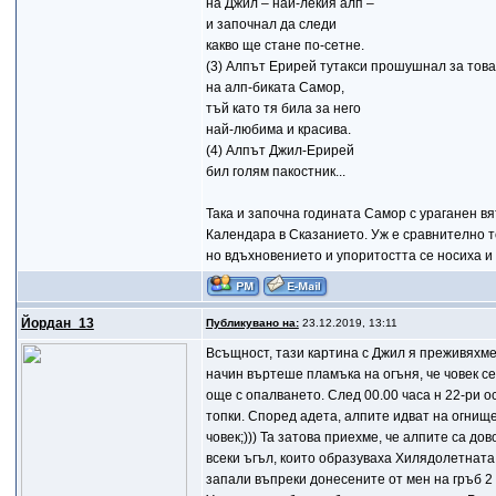
на Джил – най-лекия алп –
и започнал да следи
какво ще стане по-сетне.
(3) Алпът Ерирей тутакси прошушнал за това
на алп-биката Самор,
тъй като тя била за него
най-любима и красива.
(4) Алпът Джил-Ерирей
бил голям пакостник...
Така и започна годината Самор с ураганен вят
Календара в Сказанието. Уж е сравнително т
но вдъхновението и упоритостта се носиха и 
Йордан_13
Публикувано на:
23.12.2019, 13:11
Всъщност, тази картина с Джил я преживяхме
начин въртеше пламъка на огъня, че човек с
още с опалването. След 00.00 часа н 22-ри о
топки. Според адета, алпите идват на огнище
човек;))) Та затова приехме, че алпите са дов
всеки ъгъл, които образуваха Хилядолетната
запали въпреки донесените от мен на гръб 2 