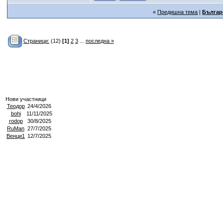
«
Предишна тема
|
Българ
Страници:
(12)
[1]
2
3
...
последна »
Нови участници
Теодор
24/4/2026
bohi
11/11/2025
rodop
30/8/2025
RuMan
27/7/2025
Венци1
12/7/2025