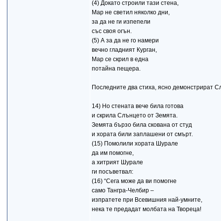
(4) Докато строили тази стена,
Мар не светил няколко дни,
за да не ги изпепели
със своя огън.
(5) А за да не го намери
вечно гладният Курган,
Мар се скрил в една
потайна пещера.
Последните два стиха, ясно демонстрират С
14) Но стената вече била готова
и скрила Слънцето от Земята.
Земята бързо била скована от студ
и хората били заплашени от смърт.
(15) Помолили хората Шурале
да им помогне,
а хитрият Шурале
ги посъветвал:
(16) “Сега може да ви помогне
само Тангра-Челбир –
изпратете при Всевишния най-умните,
нека те предадат молбата на Твореца!