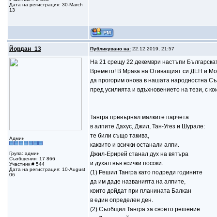
Дата на регистрация: 30-March
13
Йордан_13
Публикувано на:
22.12.2019, 21:57
На 21 срещу 22 декември настъпи Българскат
Времето! В Мрака на Отиващият си ДЕН и М
да прогорим онова в нашата народностна Съ
пред усилията и вдъхновението на тези, с ко
Тангра превърнал малките парчета
в алпите Дахус, Джил, Тан-Угез и Шурале:
те били също такива,
Админ
каквито и всички останали алпи.
Група: админ
Джил-Ерирей станал дух на вятъра
Съобщения: 17 866
и духал във всички посоки.
Участник # 544
Дата на регистрация: 10-August
(1) Решил Тангра като подреди годините
06
да им даде названията на алпите,
които дойдат при планината Балкан
в един определен ден.
(2) Съобщил Тангра за своето решение