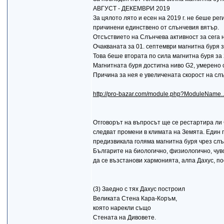
АВГУСТ - ДЕКЕМВРИ 2019
За цялото лято и есен на 2019 г. не беше р
причинени единствено от слънчевия вятър.
Отсъствието на Слънчева активност за сега 
Очакваната за 01. септември магнитна буря з
Това беше втората по сила магнитна буря за 
Магнитната буря достигна ниво G2, умерено с
Причина за нея е увеличената скорост на сл
http://pro-bazar.com/module.php?ModuleName..
Отговорът на въпросът ще се рестартира ли 
следват промени в климата на Земята. Един п
предизвикала голяма магнитна буря чрез слън
Българите на биологично, физиологично, чув
да се възстанови хармонията, алпа Дахус, п
(3) Заедно с тях Дахус построил
Великата Стена Кара-Коръм,
която нарекли също
Стената на Дивовете.