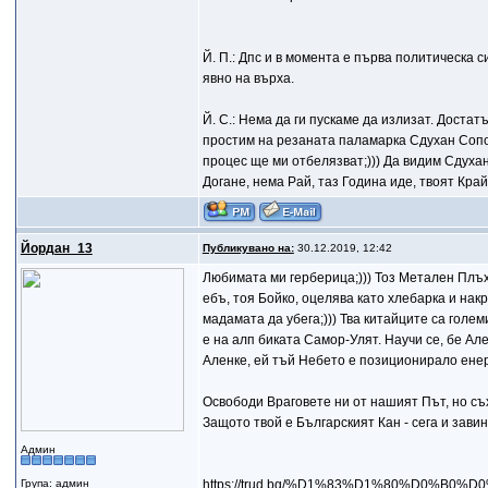
Й. П.: Дпс и в момента е първа политическа 
явно на върха.
Й. С.: Нема да ги пускаме да излизат. Достат
простим на резаната паламарка Сдухан Соп
процес ще ми отбелязват;))) Да видим Сдухан
Догане, нема Рай, таз Година иде, твоят Край
Йордан_13
Публикувано на:
30.12.2019, 12:42
Любимата ми герберица;))) Тоз Метален Плъх
ебъ, тоя Бойко, оцелява като хлебарка и накра
мадамата да убега;))) Тва китайците са голе
е на алп биката Самор-Улят. Научи се, бе Ал
Аленке, ей тъй Небето е позиционирало ене
Освободи Враговете ни от нашият Път, но съ
Защото твой е Българският Кан - сега и завин
Админ
Група: админ
https://trud.bg/%D1%83%D1%80%D0%B0%