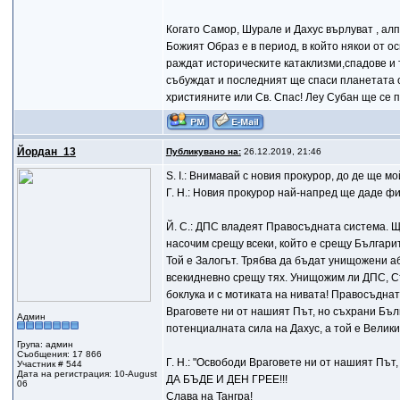
Когато Самор, Шурале и Дахус върлуват , алп
Божият Образ е в период, в който някои от о
раждат историческите катаклизми,спадове и т
събуждат и последният ще спаси планетата о
християните или Св. Спас! Леу Субан ще се 
Йордан_13
Публикувано на:
26.12.2019, 21:46
S. I.: Внимавай с новия прокурор, до де ще мой
Г. Н.: Новия прокурор най-напред ще даде фи
Й. С.: ДПС владеят Правосъдната система. Щ
насочим срещу всеки, който е срещу Българи
Той е Залогът. Трябва да бъдат унищожени а
всекидневно срещу тях. Унищожим ли ДПС, С
боклука и с мотиката на нивата! Правосъдна
Враговете ни от нашият Път, но съхрани Бълг
Админ
потенциалната сила на Дахус, а той е Велики
Група: админ
Съобщения: 17 866
Г. Н.: "Освободи Враговете ни от нашият Път
Участник # 544
Дата на регистрация: 10-August
ДА БЪДЕ И ДЕН ГРЕЕ!!!
06
Слава на Тангра!