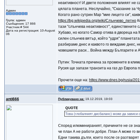
неактивност! И двете положения влияят не са
цялата планета. Неслучайно, "Сказание за Чу
Админ
Когато рано сутрин Мар "мие лицето си", какв
Група: админ
https://bg.wikipedia.org/wiki/Слънчево_петно
К
Съобщения: 17 866
тази "слънчева неактивност", единствените с
Участник # 544
Дата на регистрация: 10-August
Хубаво, но когато Самор отива в двореца на М
06
силен слънчев вятър, който "удря" планетата 
разбираме днес и каквото го виждаме днес, не
човешките раси... Война между Българите и А
Путин: Точната причина за промените в клима
Русия ще запази транзита на газ до Европа 
Прочети още на:
https://www.dnes.bg/rusia/20
anti666
Публикувано на:
19.12.2019, 19:03
QUOTE
Това (глобалният дисбаланс) може да зависи 
Според илюминираният, причините не се знаят
че план А не работи добре. План А може го в
Едни такива дълги, които после се разтваря