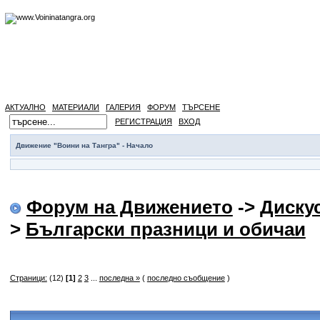
АКТУАЛНО
МАТЕРИАЛИ
ГАЛЕРИЯ
ФОРУМ
ТЪРСЕНЕ
РЕГИСТРАЦИЯ
ВХОД
Движение "Воини на Тангра" - Начало
Форум на Движението
->
Диску
>
Български празници и обичаи
Страници:
(12)
[1]
2
3
...
последна »
(
последно съобщение
)