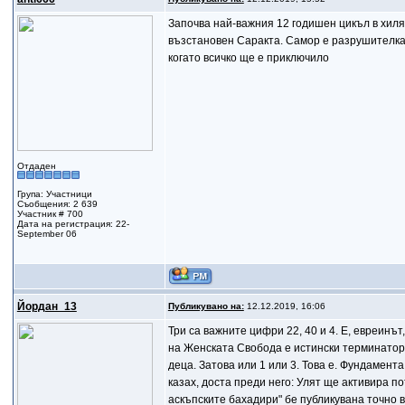
Започва най-важния 12 годишен цикъл в хиля
възстановен Саракта. Самор е разрушителкат
когато всичко ще е приключило
Отдаден
Група: Участници
Съобщения: 2 639
Участник # 700
Дата на регистрация: 22-
September 06
Йордан_13
Публикувано на:
12.12.2019, 16:06
Три са важните цифри 22, 40 и 4. Е, евреинът
на Женската Свобода е истински терминатор;)
деца. Затова или 1 или 3. Това е. Фундамента
казах, доста преди него: Улят ще активира п
аскъпските бахадири" бе публикувана точно в 