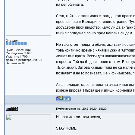
на републиката.
Сега, който се занимава с гражданско право
престъпност в България е много странно. Тук
досъдебно производство. Камо ли да ангажир
ги бил погледнал лошо пред неговия си дом. 
Отдаден
Не така стоят нещата обаче, ако тази постан
Група: Участници
това критично време с някакви ужким "битови
Съобщения: 2 645
дишат във врата. Всеки ден новоназначената
Участник # 700
Дата на регистрация: 22-
е проста. Той да бъде изгонен от там. Евент
September 06
ТЕ си знаят. Затова казвам, това не са малки
познават и не го познават. Не и финансова, 
А на полицаи, масони, местна власт и вся ос
излезе пирова. Първа ще изпищи Корнелия 
anti666
Публикувано на:
20.5.2020, 15:20
Изпратиха ми тази песен;
STAY HOME