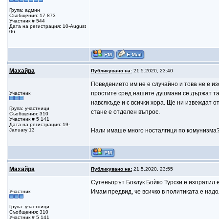
Група: админ
Съобщения: 17 873
Участник # 544
Дата на регистрация: 10-August
06
Махайра
Публикувано на:
21.5.2020, 23:40
Поведението им не е случаѝно и това не е изо
простите сред нашите душмани се държат так
Участник
навсякъде и с всички хора. Ще ни извеждат о
Група: участници
стане е отделен въпрос.
Съобщения: 310
Участник # 5 141
Дата на регистрация: 19-
January 13
Нали имаше много носталгици по комунизма? 
Махайра
Публикувано на:
21.5.2020, 23:55
Сутеньорът Боклук Боѝко Турски е изпратил е
Имам предвид, че всичко в политиката е надол
Участник
Група: участници
Съобщения: 310
Участник # 5 141