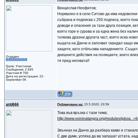
Венцеслав Неофитов;
Нормално е в село Ситово да има недоволни 
събрана и подписка с 250 подписа, което пок
доводи и опасения за тази друга позиция, к
която горе е сурова и за една жена без нал
толкова дразни другата част, която иска нов
къщата на Данчо и започват скандал защо има
защити, като отблъсква нападението. Същата 
днешните действия на полицаите, които влиз
Отдаден
тя пред неговата!!
Група: Участници
Съобщения: 2 645
Участник # 700
Дата на регистрация: 22-
September 06
anti666
Публикувано на:
15.5.2020, 23:59
Toва във връзка с тази тема;
http://www.voininatangra.org/modules/ipboa...
Звъннах на Данчо да разбера какво е станало,
С две думи, успяха да му запушат устата, на