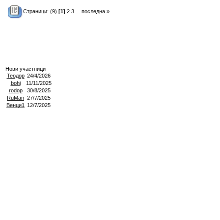
Страници:
(9)
[1]
2
3
...
последна »
Нови участници
Теодор
24/4/2026
bohi
11/11/2025
rodop
30/8/2025
RuMan
27/7/2025
Венци1
12/7/2025