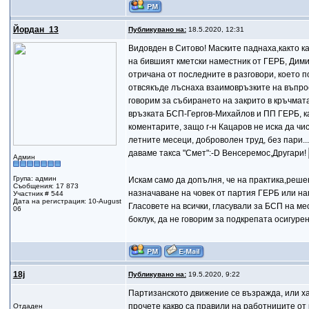
Йордан_13
Публикувано на:
18.5.2020, 12:31
Видовден в Ситово! Маските паднаха,както к
на бившият кметски наместник от ГЕРБ, Дими
отричана от последните в разговори, което п
отвсякъде лъснаха взаимовръзките на въпрос
говорим за събирането на закрито в кръчмата, 
връзката БСП-Гергов-Михайлов и ПП ГЕРБ, ка
коментарите, защо г-н Кацаров не иска да чи
летните месеци, доброволен труд, без пари...
даваме такса "Смет":-D Венсеремос,Другари!
Админ
Група: админ
Искам само да допълня, че на практика,реше
Съобщения: 17 873
назначаване на човек от партия ГЕРБ или на
Участник # 544
Дата на регистрация: 10-August
Гласовете на всички, гласували за БСП на м
06
боклук, да не говорим за подкрепата осигуре
18j
Публикувано на:
19.5.2020, 9:22
Партизанското движение се възражда, или хай
прочете какво са правили на работниците от
Отдаден