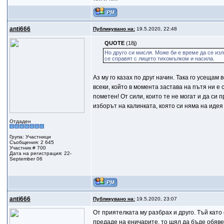
anti666
Публикувано на:
19.5.2020, 22:48
QUOTE
(18j)
Но друго си мисля. Може би е време да се из
се справят с лицето тихомълком и насила.
Aз му го казах по друг начин. Така го усеща
всеки, който в момента застава на пътя ни е
пометен! От сили, които те не могат и да си
изборът на калинката, която си няма на идея 
Отдаден
Група: Участници
Съобщения: 2 645
Участник # 700
Дата на регистрация: 22-
September 06
anti666
Публикувано на:
19.5.2020, 23:07
От приятелката му разбрах и друго. Тъй като
предаде на еничарите, то щял да бъде обяве