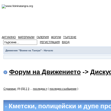
АКТУАЛНО
МАТЕРИАЛИ
ГАЛЕРИЯ
ФОРУМ
ТЪРСЕНЕ
РЕГИСТРАЦИЯ
ВХОД
Движение "Воини на Тангра" - Начало
Форум на Движението
->
Диску
Страници:
(9)
[1]
2
3
...
последна »
(
последно съобщение
)
Кметски, полицейски и дупе пр