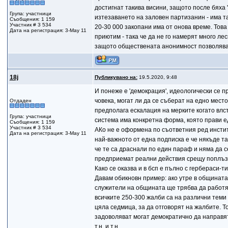
достигнат такива висини, защото после бяха 
Група: участници
изтезаването на заловен партизанин - има та
Съобщения: 1 159
Участник # 3 534
20-30 000 закопани има от онова време. Това
Дата на регистрация: 3-May 11
приютим - така че да не го намерят много ле
защото обществената анонимност позволява д
18j
Публикувано на:
19.5.2020, 9:48
И понеже е 'демокрация', идеологически се пр
човека, могат ли да се съберат на едно мест
Отдаден
предполага ескалация на мерките когато влс
Група: участници
система има конкретна форма, която прави 
Съобщения: 1 159
Участник # 3 534
АКо не е оформена по съответния ред институ
Дата на регистрация: 3-May 11
най-важното от една подписка е че някъде та
че те са драснали по един параф и няма да с
предприемат реални действия срещу поплъз
Како се оказва и в бсп е пълно с гербераси-т
Давам обикновн пример: ако утре в общината 
служители на общината ще трябва да работят
всичките 250-300 жалби са на различни теми
цяла седмица, за да отговорят на жалбите. Т
задоволяват могат демократично да направят
т.н. и т.н.