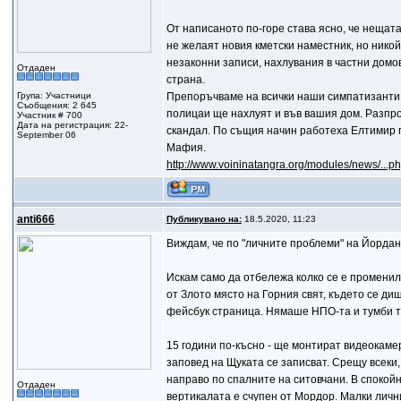
От написаното по-горе става ясно, че нещата
не желаят новия кметски наместник, но никой
незаконни записи, нахлувания в частни домов
Отдаден
страна.
Група: Участници
Препоръчваме на всички наши симпатизанти и
Съобщения: 2 645
полицаи ще нахлуят и във вашия дом. Разпро
Участник # 700
Дата на регистрация: 22-
скандал. По същия начин работеха Елтимир п
September 06
Мафия.
http://www.voininatangra.org/modules/news/...p
anti666
Публикувано на:
18.5.2020, 11:23
Виждам, че по "личните проблеми" на Йорда
Искам само да отбележа колко се е променил
от Злото място на Горния свят, където се д
фейсбук страница. Нямаше НПО-та и тумби ту
15 години по-късно - ще монтират видеокаме
заповед на Щуката се записват. Срещу всеки,
направо по спалните на ситовчани. В спокой
Отдаден
вертикалата е счупен от Мордор. Малки личн