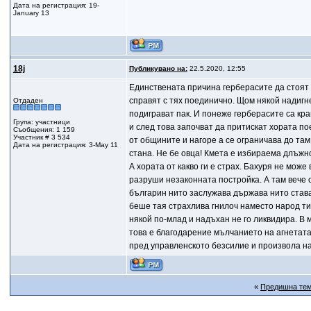
Дата на регистрация: 19-
January 13
18j
Публикувано на:
22.5.2020, 12:55
Единствената причина герберасите да стоят 
справят с тях поединично. Щом някой надигне
Отдаден
подиграват пак. И понеже герберасите са кр
Група: участници
и след това започват да притискат хората по
Съобщения: 1 159
Участник # 3 534
от общините и нагоре а се ограничава до та
Дата на регистрация: 3-May 11
стана. Не бе овца! Кмета е избираема длъжно
А хората от какво ги е страх. Бахуря не може
разруши незаконната постройка. А там вече 
българин нито заслужава държава нито става
беше тая страхлива гнилоч наместо народ тик
някой по-млад и надъхан не го ликвидира. В
това е благодарение мълчанието на агнетата.
пред управленското безсилие и произвола н
«
Предишна те