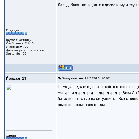
Да я добавят полицаите в досието му и слуша
Отдаден
Група: Участници
Съобщения: 2 645
Участник # 700
Дата на регистрация: 22-
September 06
Йордан_13
Публикувано на:
21.5.2020, 10:02
Няма да е далече денят, в който отново ще 
женуря и дър-дър-дър,дър-дър-дър,Вива Ла ГЕ
батално развитие на ситуацията. Все с нещ
редовно преминава оттам.
Админ