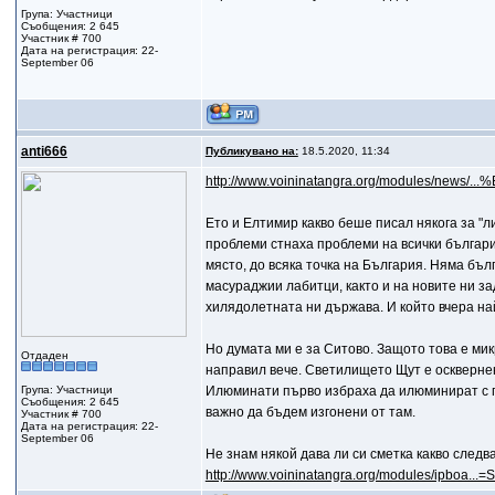
Група: Участници
Съобщения: 2 645
Участник # 700
Дата на регистрация: 22-
September 06
anti666
Публикувано на:
18.5.2020, 11:34
http://www.voininatangra.org/modules/news
Ето и Елтимир какво беше писал някога за "ли
проблеми стнаха проблеми на всички българи,
място, до всяка точка на България. Няма бълг
масураджии лабитци, както и на новите ни з
хилядолетната ни държава. И който вчера най
Но думата ми е за Ситово. Защото това е мик
Отдаден
направил вече. Светилището Щут е оскверне
Група: Участници
Илюминати първо избраха да илюминират с при
Съобщения: 2 645
важно да бъдем изгонени от там.
Участник # 700
Дата на регистрация: 22-
September 06
Не знам някой дава ли си сметка какво следва
http://www.voininatangra.org/modules/ipboa...