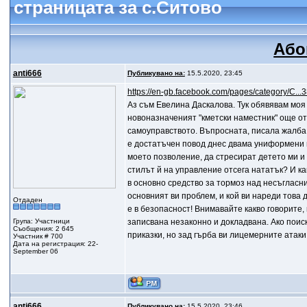
страницата за с.Ситово
Або
anti666
Публикувано на:
15.5.2020, 23:45
https://en-gb.facebook.com/pages/category/C..
Аз съм Евелина Даскалова. Тук обявявам моя
новоназначеният "кметски наместник" още от
самоуправството. Въпросната, писала жалба 
е достатъчен повод днес двама униформени п
моето позволение, да стресират детето ми и 
стилът й на управление отсега нататък? И к
в основно средство за тормоз над несъгласни
основният ви проблем, и кой ви нареди това 
Отдаден
е в безопасност! Внимавайте какво говорите,
Група: Участници
записвана незаконно и докладвана. Ако поис
Съобщения: 2 645
приказки, но зад гърба ви лицемерните атаки
Участник # 700
Дата на регистрация: 22-
September 06
anti666
Публикувано на:
15.5.2020, 23:46