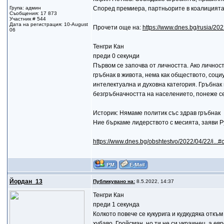
Група: админ
Според премиера, партньорите в коалицията
Съобщения: 17 873
Участник # 544
Дата на регистрация: 10-August
Прочети още на:
https://www.dnes.bg/rusia/2022
06
Тенгри Кан
преди 0 секунди
Първом се започва от личността. Ако личнос
гръбнак в живота, нема как обществото, соци
интелектуална и духовна категория. Гръбнак 
безгръбначността на населението, понеже се 
Историк: Нямаме политик със здрав гръбнак
Ние бъркаме лидерството с месията, заяви 
https://www.dnes.bg/obshtestvo/2022/04/22/i..
Йордан_13
Публикувано на:
8.5.2022, 14:37
Тенгри Кан
преди 1 секунда
Колкото повече се кукурига и кудкудяка откъ
хубаво, Гройсман, но ти не си украинец, а ев