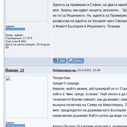
Идеята за примирие в София, на двата еврейск
моя. Знаеш, как идват нещата, внезапно... "Ша
не те са Решението. Но, идеята за Примирие
развръзка на идеята за Хазария чрез Свещен
и Живот! България е Решението. Толкова.
Админ
Група: админ
Съобщения: 17 873
Участник # 544
Дата на регистрация: 10-August
06
Йордан_13
Публикувано на:
23.4.2022, 10:39
Тенгри Кан
преди 0 секунди
Кириле, мойто момче, абстрахирай се от Соро
който е "мин. предс. в сянка". Най-лесно е 
течението! Всички говорят, как да воюват, ни
външна политика на Север на Миротворец. Тя 
мин. председател на държава като България 
никак малка държава! Който успее да види то
Админ
Кирил Петков: Осъждаме агресията, правилн