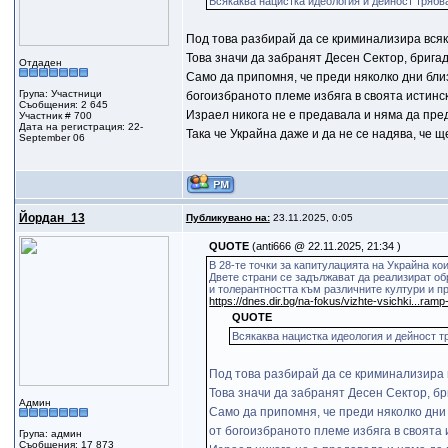
Всякаква нацистка идеология и дейност трябв
Под това разбирай да се криминализира всяк
Това значи да забранят Десен Сектор, бригад
Отдаден
Само да припомня, че преди няколко дни бли
Група: Участници
богоизбраното племе избяга в своята истинс
Съобщения: 2 645
Израел никога не е предавала и няма да пре
Участник # 700
Дата на регистрация: 22-
Така че Украйна даже и да не се надява, че 
September 06
Йордан_13
Публикувано на:
23.11.2025, 0:05
QUOTE
(anti666 @ 22.11.2025, 21:34 )
В 28-те точки за капитулацията на Украйна ко
Двете страни се задължават да реализират о
и толерантността към различните култури и 
https://dnes.dir.bg/na-fokus/vizhte-vsichki...ram
QUOTE
Всякаква нацистка идеология и дейност т
Под това разбирай да се криминализира 
Това значи да забранят Десен Сектор, бр
Админ
Само да припомня, че преди няколко дни
от богоизбраното племе избяга в своята
Група: админ
Съобщения: 17 873