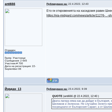
anti666
Публикувано на:
22.4.2022, 12:43
Ето ги откровенията на хасидския равин Шн
https://via-midgard.com/news/article/11276-...-s
Отдаден
Група: Участници
Съобщения: 2 645
Участник # 700
Дата на регистрация: 22-
September 06
Йордан_13
Публикувано на:
23.4.2022, 9:39
QUOTE
(anti666 @ 22.4.2022, 12:40 )
Двата лагера няма как да дойдат в България, 
Шеломов и Зеленски. Не случайно Зелето прел
посрещнати от Българския Саракт, а от Шалом