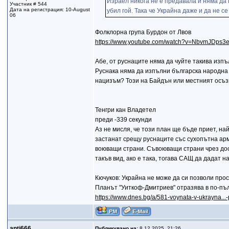
Израел никога не е предавала и няма да
Участник # 544
Дата на регистрация: 10-August
убил гой. Така че Украйна даже и да не 
06
Фолклорна група Бурдон от Лвов
https://www.youtube.com/watch?v=NbvmJDps3e
Абе, от руснаците няма да чуйте такива изпъ
Руснака няма да изпълни българска народна п
нацизъм? Този на Байдън или местният осъзн
Тенгри кан Владетел
преди -339 секунди
Аз не мисля, че този план ще бъде приет, на
застанат срещу руснаците със сухопътна арм
воюващи страни. Съвоюващи страни чрез дос
такъв вид, ако е така, тогава САЩ да дадат на
Кючуков: Украйна не може да си позволи про
Планът "Уиткоф-Дмитриев" отразява в по-пъ
https://www.dnes.bg/a/581-voynata-v-ukrayna...
anti666
Публикувано на:
8.12.2025, 21:26