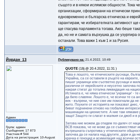
същото и в някои ислямски общности. Тока че
организации, сформирани на етнически принц
едновременно и българска етническа и еврейс
гарантирам, че избирателната активност ще 
ще гласува парламента тогава. Ако беше така
да, но не и самата върхушка да се узурпира 
останали. Това важи 1 към 1 и за Русия.
Йордан_13
Публикувано на:
21.4.2022, 10:49
QUOTE
(18j @ 20.4.2022, 11:31 )
Това е лошото, че етническите руснаци, бълг
Украйна, са се оставили в ръцете на евреите,
пишат украинци или съответно руснаци и миле
различни от еврейските и неусетно започва 
накрая стигат до тотална ликвидация на нацио
Истината е, че няма етнически 'украинци' - т
да било славяни. Лошото е, че всички те са а
век - въпреки, че ние сме им помогнали да не
жито. Поуките от историята ни показват днес
биват подчинени отново на глобални интереси
машинации на ционистите. А ние там нямаме р
защо! Защото ги слагат в малкия си джоб и в
Админ
Затова ние можем да отидем по-далеч от нац
ВСВ показва, че не може да се съвместяват и
Група: админ
Съобщения: 17 873
вътрешната съпротива у етническите общности
Участник # 544
започва да се налага над другите, дори и да 
Дата на регистрация: 10-August
крачка е геноцид и асимилация над всички ос