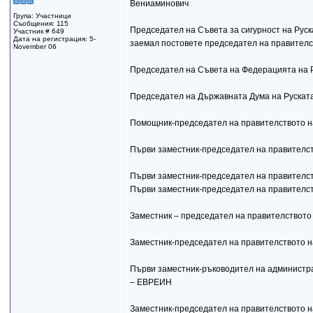
Вениаминович
Група: Участници
Съобщения: 115
Председател на Съвета за сигурност на Рус
Участник # 649
Дата на регистрация: 5-
заемал постовете председател на правителс
November 06
Председател на Съвета на Федерацията на
Председател на Държавната Дума на Руска
Помощник-председател на правителството н
Първи заместник-председател на правителст
Първи заместник-председател на правителс
Първи заместник-председател на правителс
Заместник – председател на правителствот
Заместник-председател на правителството 
Първи заместник-ръководител на администр
– ЕВРЕИН
Заместник-председател на правителството 