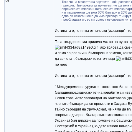
06
Тока че на мястото на партиите - обществото
принцип. Ние можем да приемем, че ще има ту
еврейска етническа и циганска етническа парт
и в парламента ще има 80% българи и 20% дру
едва ли някога щеше да има президент чифут. 
преобладава и със сигурност не споделя интер
Истината е, че няма етнически 'украинци' - 
=====================================
Това твърдение ми прилича малко на руска п
, ако трябва да сме
и само за различни български племена, които
да се четат, българските източници
по него
Истината е, че няма етнически 'украинци' - 
" Междувременно урусите - както таш-балинск
(западнопредкавказките) на корабите си изв
Освен това Иляс заповядал на балтавара (цар
черните българи да се премести в Халджа-Бу
тайно съобщил на Урум-Аскал, че няма да му 
погром над черно-българските мюсюлмани шиит
Украйна) бил длъжен да помогне на бащуйскит
Осстерский в Украйна), където някога намер
Туки-Атиле (Атила), но той бил в сговор с И