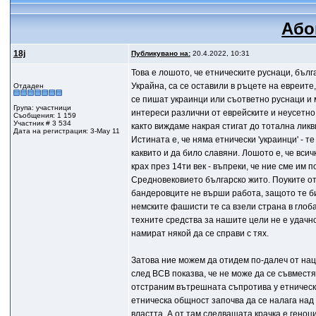
Або
18j
Публикувано на:
20.4.2022, 10:31
Това е лошото, че етническите руснаци, бълг
Украйна, са се оставили в ръцете на евреите
Отдаден
се пишат украинци или съответно руснаци и 
Група: участници
интереси различни от еврейските и неусетн
Съобщения: 1 159
Участник # 3 534
както виждаме накрая стигат до тотална лик
Дата на регистрация: 3-May 11
Истината е, че няма етнически 'украинци' - 
каквито и да било славяни. Лошото е, че вси
крах през 14ти век - въпреки, че ние сме им 
Средновековието българско жито. Поуките от
бандеровците не върши работа, защото те би
немските фашисти те са взели страна в глоб
техните средства за нашите цели не е удачн
намират някой да се справи с тях.
Затова ние можем да отидем по-далеч от на
след ВСВ показва, че не може да се съвместя
отстраним вътрешната съпротива у етнически
етническа общност започва да се налага над 
властта. А от там следващата крачка е геноц