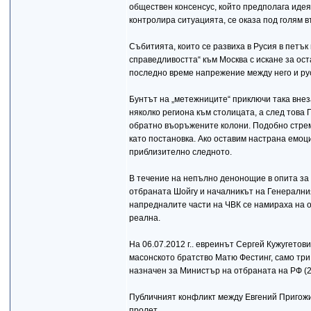
обществен консенсус, който предполага идея
контролира ситуацията, се оказа под голям 
Събитията, които се развиха в Русия в петък
справедливостта“ към Москва с искане за ос
последно време напрежение между него и ру
Бунтът на „метежниците“ приключи така внез
няколко региона към столицата, а след това
обратно въоръжените колони. Подобно стреми
като постановка. Ако оставим настрана емоц
приблизително следното.
В течение на непълно денонощие в опита за
отбраната Шойгу и началникът на Генералния
напредналите части на ЧВК се намираха на о
реална.
На 06.07.2012 г.. евреинът Сергей Кужугето
масонското братство Матю Фестинг, само три м
назначен за Министър на отбраната на РФ (2
Публичният конфликт между Евгений Пригожи
пролет.