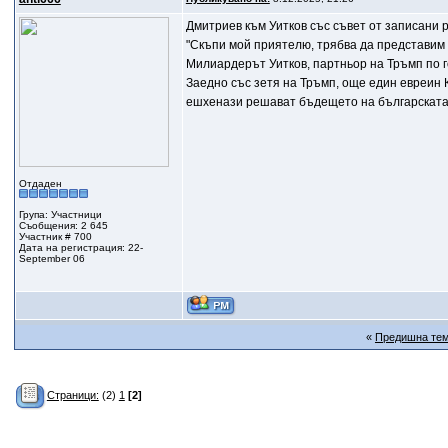
Дмитриев към Уитков със съвет от записани р
"Скъпи мой приятелю, трябва да представим т
Милиардерът Уитков, партньор на Тръмп по г
Заедно със зетя на Тръмп, още един евреин 
ешхенази решават бъдещето на българската 
Отдаден
Група: Участници
Съобщения: 2 645
Участник # 700
Дата на регистрация: 22-
September 06
«
Предишна те
Страници:
(2)
1
[2]