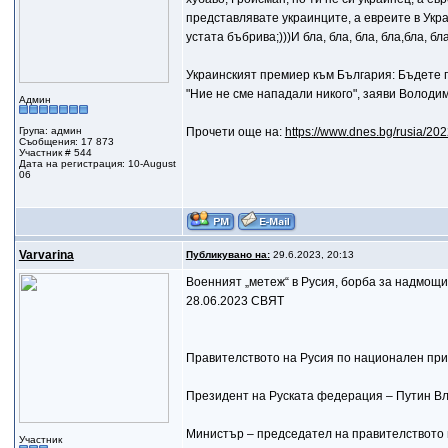
представлявате украинците, а евреите в Укра
устата бъбрива;)))И бла, бла, бла, бла,бла, б
Украинският премиер към България: Бъдете 
"Ние не сме нападали никого", заяви Володи
Админ
Група: админ
Прочети още на:
https://www.dnes.bg/rusia/202
Съобщения: 17 873
Участник # 544
Дата на регистрация: 10-August
06
Varvarina
Публикувано на:
29.6.2023, 20:13
Военният „метеж“ в Русия, борба за надмощи
28.06.2023 СВЯТ
Правителството на Русия по национален при
Президент на Руската федерация – Путин В
Министър – председател на правителството
Участник