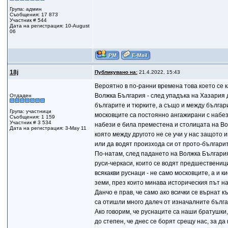
Група: админ
Съобщения: 17 873
Участник # 544
Дата на регистрация: 10-August
06
18j
Публикувано на:
21.4.2022, 15:43
Вероятно в по-ранни времена това което се к
Волжка България - след упадъка на Хазария д
Отдаден
българите и тюрките, а също и между българи
Група: участници
московците са постоянно ангажирани с набез
Съобщения: 1 159
Участник # 3 534
набези е била преместена и столицата на Во
Дата на регистрация: 3-May 11
която между другото не се учи у нас защото 
или да водят произхода си от прото-българи
По-натам, след падането на Волжка България
руси-черкаси, които се водят предшественици
всякакви руснаци - не само московците, а и 
земи, през които минава историческия път на
Данчо е прав, че само ако всички се върнат
са отишли много далеч от изначалните бълга
Ако говорим, че руснаците са наши братушки,
до степен, че днес се борят срещу нас, за да