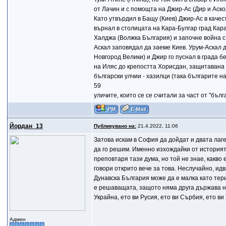
от Лачин и с помощта на Джир-Ас (Дир и Аско
Като утвърдил в Бащу (Киев) Джир-Ас в качес
върнал в столицата на Кара-Булгар град Кара
Халджа (Волжка България) и започне война с 
Аскал заповядал да заеме Киев. Урум-Аскал 
Новгород Велики) и Джир го пуснал в града бе
на Иляс до крепостта Хорисдан, защитавана о
български улчии - хазилци (така българите н
59
уличите, които се се считали за част от "бълга
Йордан_13
Публикувано на:
21.4.2022, 11:06
Затова искам в София да дойдат и двата лаг
да го решим. Именно изхождайки от историята
преповтаря тази дума, но той не знае, какво 
говори открито вече за това. Неслучайно, идв
Дунавска България може да е малка като тери
е решаващата, защото няма друга държава на
Украйна, ето ви Русия, ето ви Сърбия, ето ви Х
Админ