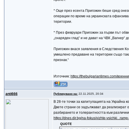
* Още през есента Пригожин беше сред онези
операции по време на украинската офанзива 
територии.
* През февруари Пригожин за първи път обв
„снаряден глад“ и не дават на ЧВК „Вагнер“
Пригожин внася заявления в Следствения Ком
умишлено предаване на територии също така,
признак.“
Източник:
https://thebulgariantimes.com/военн
anti666
Публикувано на:
22.11.2025, 20:34
В 28-те точки за капитулацията на Украйна к
Двете страни се задължават да реализират 
разбирането и толерантността към различни
https://dnes.dir.bg/na-fokus/vizhte-vsichki...ram
QUOTE