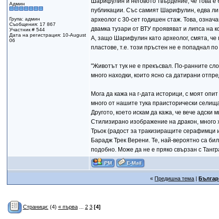
Шарифулин и неговото твърдение, че това е б
Админ
публикации. Със самият Шарифулин, едва ли е
Група: админ
археолог с 30-сет годишен стаж. Това, означа
Съобщения: 17 867
двамка тузари от ВТУ проявяват и липса на к
Участник # 544
Дата на регистрация: 10-August
А, защо Шарифулин като археолог, смята, че
06
пластове, т.е. този пръстен не е попаднал по 
"Животът тук не е прекъсвал. По-ранните сл
много находки, които ясно са датирани отпре
Мога да кажа на г-дата историци, с моят опит
много от нашите тука праисторически селища,
Другото, което искам да кажа, че вече адски 
Стилизирано изображение на дракон, много х
Трьок (радост за тракизиращите серафимци и
Барадж Трек Верени. Те, най-вероятно са би
подобно. Може да не е пряко свързан с Тангр
«
Предишна тема
|
Българ
Страници:
(4)
« първа
...
2
3
[4]