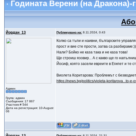
Годината Верени (на Дракона)-
Або
Йордан_13
Публикувано на:
8.11.2024, 0:43
Колко са тъпи и наивни, българските управляв
прост и вие сте прости, затва са разбираме:))
Нали? Бойко не каза така и не каза това!
Ще строиш язовир... А с какво ще го напълниш
Йосиф, която засели евреите в Египет и те ст
Виолета Коритарова: Проблемът с безводиет
https://news.bg/politics/violeta-koritarova...to-e-o
Админ
Група: админ
Съобщения: 17 867
Участник # 544
Дата на регистрация: 10-August
06
Йордан_13
Публикувано на:
8.11.2024, 21:31