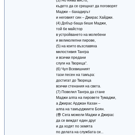
(3) Но няма място,
където да се срещнат да поговорят
Маджи – бахадирът
и неговият син – Джирас Хайджи.
(4) Добър баща беше Маджи,
той бе майстор
в устройването на молебени
и великолепни пирове,
(5) на които възславяха
милостивия Тангра
и всички предани
слуги на Твореца”.
(6) Чул Всевишният
тази песен на тамъра:
достигат до Твореца
всички стенания на света.
(7) Повелил Тангра да стане
Маджи алпа на пировете Тумаджи,
а Джирас Арджан Казан –
алпа на тамърджиите Боян.
(😎 Сега можели Маджи и Джирас
да се виждат един друг
и да ходят по земята
по делата на службата си...