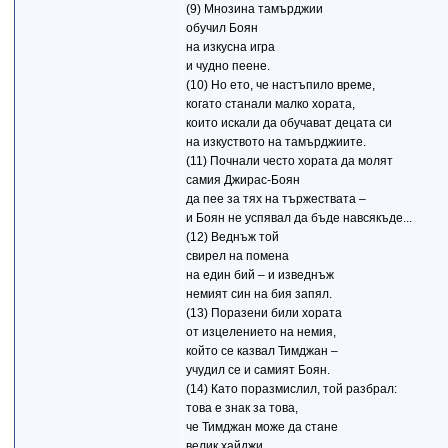
(9) Мнозина тамърджии
обучил Боян
на изкусна игра
и чудно пеене.
(10) Но ето, че настъпило време,
когато станали малко хората,
които искали да обучават децата си
на изкуството на тамърджиите.
(11) Почнали често хората да молят
самия Джирас-Боян
да пее за тях на тържествата –
и Боян не успявал да бъде навсякъде...
(12) Веднъж той
свирел на помена
на един бий – и изведнъж
немият син на бия запял.
(13) Поразени били хората
от изцелението на немия,
който се казвал Тимджан –
учудил се и самият Боян.
(14) Като поразмислил, той разбрал:
това е знак за това,
че Тимджан може да стане
велик хайджи.