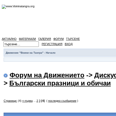
АКТУАЛНО
МАТЕРИАЛИ
ГАЛЕРИЯ
ФОРУМ
ТЪРСЕНЕ
РЕГИСТРАЦИЯ
ВХОД
Движение "Воини на Тангра" - Начало
Форум на Движението
->
Диску
>
Български празници и обичаи
Страници:
(4)
« първа
...
2
3
[4]
(
последно съобщение
)