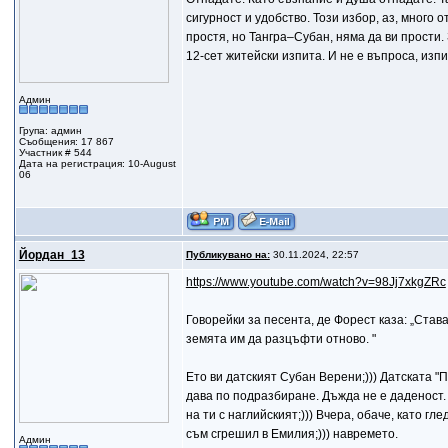
сигурност и удобство. Този избор, аз, много о
простя, но Тангра–Субан, няма да ви прости.
12-сет житейски изпита. И не е въпроса, изпи
Админ
Група: админ
Съобщения: 17 867
Участник # 544
Дата на регистрация: 10-August
06
Йордан_13
Публикувано на:
30.11.2024, 22:57
https://www.youtube.com/watch?v=98Jj7xkgZRc
Говорейки за песента, де Форест каза: „Став
земята им да разцъфти отново. "
Eто ви датският Субан Верени;))) Датската "П
дава по подразбиране. Дъжда не е даденост. 
на ти с наглийският;))) Вчера, обаче, като г
съм сгрешил в Емилия;))) навремето.
Админ