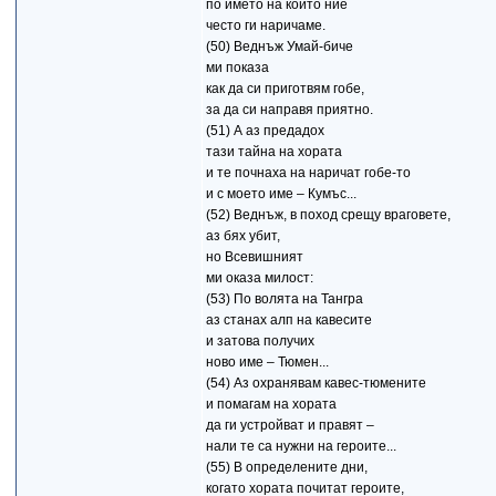
по името на който ние
често ги наричаме.
(50) Веднъж Умай-биче
ми показа
как да си приготвям гобе,
за да си направя приятно.
(51) А аз предадох
тази тайна на хората
и те почнаха на наричат гобе-то
и с моето име – Кумъс...
(52) Веднъж, в поход срещу враговете,
аз бях убит,
но Всевишният
ми оказа милост:
(53) По волята на Тангра
аз станах алп на кавесите
и затова получих
ново име – Тюмен...
(54) Аз охранявам кавес-тюмените
и помагам на хората
да ги устройват и правят –
нали те са нужни на героите...
(55) В определените дни,
когато хората почитат героите,