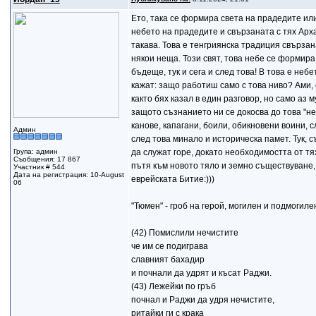
Ето, така се формира света на прадедите или
небето на прадедите и свързаната с тях Арха
такава. Това е тенгриянска традиция свързана
някои неща. Този свят, това небе се формира
бъдеще, тук и сега и след това! В това е неб
кажат: защо работиш само с това ниво? Ами, с
както бях казал в един разговор, но само аз 
защото съзнанието ни се докосва до това "неб
канове, капагани, боили, обикновени воини, 
Админ
след това минало и историческа памет. Тук, 
Група: админ
да служат горе, докато необходимостта от тя
Съобщения: 17 867
пътя към новото тяло и земно съществуване, з
Участник # 544
Дата на регистрация: 10-August
еврейската Битие:)))
06
"Тюмен" - гроб на герой, могилен и подмогилен
(42) Помислили нечистите
че им се подиграва
славният бахадир
и почнали да удрят и късат Раджи.
(43) Лежейки по гръб
почнал и Раджи да удря нечистите,
ритайки ги с крака