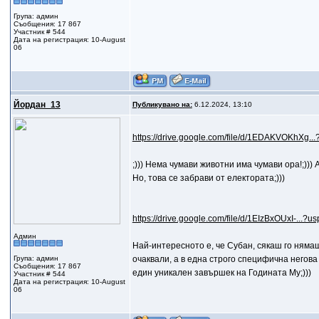
Група: админ
Съобщения: 17 867
Участник # 544
Дата на регистрация: 10-August
06
Йордан_13
Публикувано на:
6.12.2024, 13:10
https://drive.google.com/file/d/1EDAKVOKhXg...
;))) Нема чумави животни има чумави ора!;)))
Но, това се забрави от електората;)))
https://drive.google.com/file/d/1EIzBxOUxI-...?us
Админ
Най-интересното е, че Субан, сякаш го нямаше
Група: админ
очаквали, а в една строго специфична негова 
Съобщения: 17 867
един уникален завършек на Годината Му;)))
Участник # 544
Дата на регистрация: 10-August
06