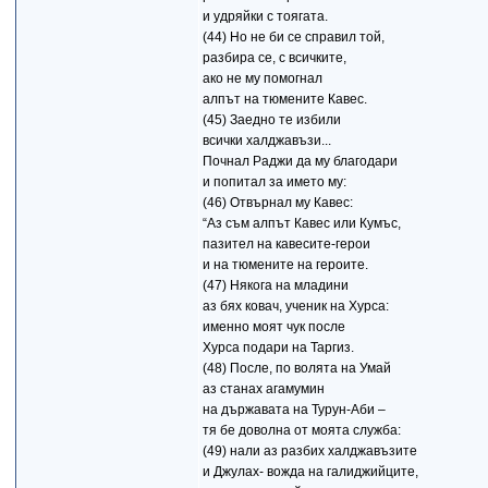
и удряйки с тоягата.
(44) Но не би се справил той,
разбира се, с всичките,
ако не му помогнал
алпът на тюмените Кавес.
(45) Заедно те избили
всички халджавъзи...
Почнал Раджи да му благодари
и попитал за името му:
(46) Отвърнал му Кавес:
“Аз съм алпът Кавес или Кумъс,
пазител на кавесите-герои
и на тюмените на героите.
(47) Някога на младини
аз бях ковач, ученик на Хурса:
именно моят чук после
Хурса подари на Таргиз.
(48) После, по волята на Умай
аз станах агамумин
на държавата на Турун-Аби –
тя бе доволна от моята служба:
(49) нали аз разбих халджавъзите
и Джулах- вожда на галиджийците,