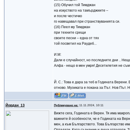
(15) Обучил той Тимджан
на изкуството на тамърджиите –
и после честичко
го навещавал при странствуванията си.
(16) Пеел му Тимджан
при техните срещи
своите песни – една от тях
той посветил на Раудеб...
И.М:
Дали е случайност, но последните дни .. Нещо 
Алфа - нещо в мен умря! Десетилетия не съм пя
Й. С.: Това е дара за теб в Годината Верени
отново. Музиката е покана за Път. Нов Път. Не
Йордан_13
Публикувано на:
11.11.2024, 10:11
Вижте сега, Годината е Верен. Тя има макроп
важните й особености, че е Годината на Верн
мен, а към Българството. Това Българство има
Отпадате. Като съзнание и душа отпадате. Та