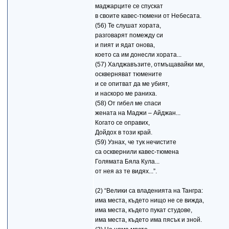
маджарците се спускат
в своите кавес-тюмени от Небесата.
(56) Те слушат хората,
разговарят помежду си
и пият и ядат онова,
което са им донесли хората...
(57) Халджавъзите, отмъщавайки ми,
оскверняват тюмените
и се опитват да ме убият,
и наскоро ме раниха.
(58) От гибел ме спаси
жената на Маджи – Айджан...
Когато се оправих,
Дойдох в този край.
(59) Узнах, че тук нечистите
са осквернили кавес-тюмена
Голямата Бяла Кула...
от нея аз те видях...”.
(2) “Велики са владенията на Тангра:
има места, където нищо не се вижда,
има места, където пукат студове,
има места, където има пясък и зной.