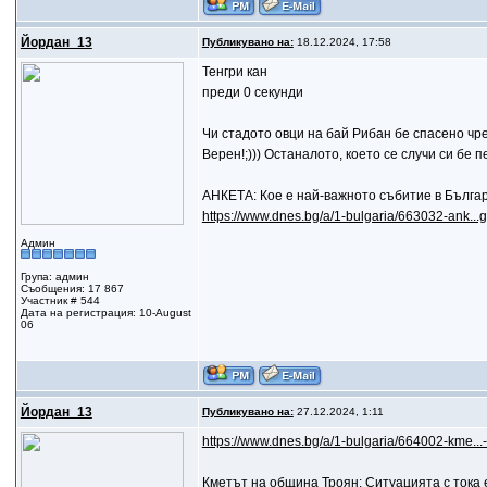
Йордан_13
Публикувано на:
18.12.2024, 17:58
Тенгри кан
преди 0 секунди
Чи стадото овци на бай Рибан бе спасено чр
Верен!;))) Останалото, което се случи си бе 
АНКЕТА: Кое е най-важното събитие в Бълга
https://www.dnes.bg/a/1-bulgaria/663032-ank.
Админ
Група: админ
Съобщения: 17 867
Участник # 544
Дата на регистрация: 10-August
06
Йордан_13
Публикувано на:
27.12.2024, 1:11
https://www.dnes.bg/a/1-bulgaria/664002-kme...
Кметът на община Троян: Ситуацията с тока 