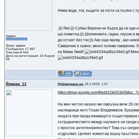
Няма вода, ток, къщите за гости са пълни с т
;))) Яко;))) Субан Верени не бърза да си оди 
ша пометна;))) Шопиянките, гадни, гнусни и 
Админ
да остаят без ток;))) Ако още малку , ако не
Група: админ
Смирение е нужно, много големо смирение. К
Съобщения: 17 867
на Мама Умай!
Мина
Участник # 544
Дата на регистрация: 10-August
06
Йордан_13
Публикувано на:
19.1.2025, 1:07
https://drive.google.com/file/d/1Gk5S3q5Mqz...?
Нa мен честно казано ми омръзна вече 20-се
наследници като Гошко Владимиров. Бушувам ц
нещата при продължаващото съществуване на
сътрудничеството между научните ни среди и
с яростно антитенгриянство? Това със сигурн
отдръпват. Целият коментар върху пръстена к