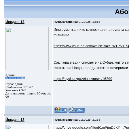
Або
Йордан_13
Публикувано на:
9.1.2025, 23:18
Инструменталните композиции на групата са 
съзнание.
https://www.youtube.com/watch?v=Y_W1P5uTS
Сак, това е един синовете на Субан, който з
сянката на Ноща, поради, което и почерняли.
Админ
https://mysl.kazgazeta.kz/news/16299
Група: админ
Съобщения: 17 867
Участник # 544
Дата на регистрация: 10-August
06
Йордан_13
Публикувано на:
9.2.2025, 21:58
https://drive.google.com/file/d/1mPjmD5KI4j...?u