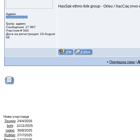
HasSak ethno-folk group - Orleu / ХасСақ этн
Админ
Група: админ
Съобщения: 17 867
Участник # 544
Дата на регистрация: 10-August
06
«
Предишна тема
|
Д
Нови участници
Теодор
24/4/2026
bohi
11/11/2025
rodop
30/8/2025
RuMan
27/7/2025
Венци1
12/7/2025