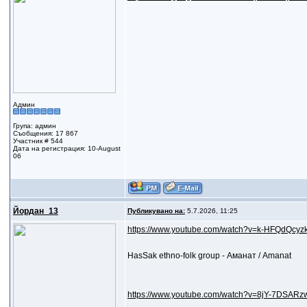
Админ
Група: админ
Съобщения: 17 867
Участник # 544
Дата на регистрация: 10-August
06
Йордан_13
Публикувано на:
5.7.2026, 11:25
https://www.youtube.com/watch?v=k-HFQdQcyzk.
HasSak ethno-folk group - Аманат / Amanat
https://www.youtube.com/watch?v=8jY-7DSARz