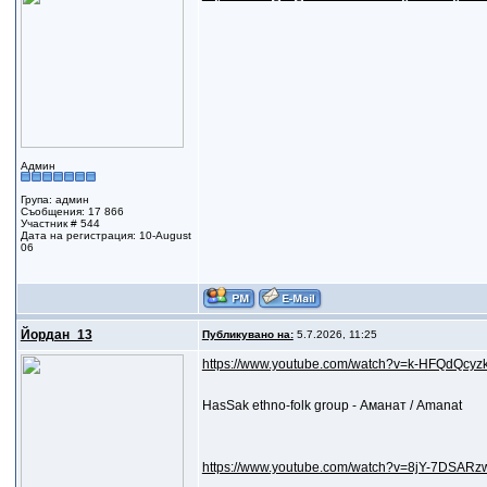
Админ
Група: админ
Съобщения: 17 866
Участник # 544
Дата на регистрация: 10-August
06
Йордан_13
Публикувано на:
5.7.2026, 11:25
https://www.youtube.com/watch?v=k-HFQdQcyzk.
HasSak ethno-folk group - Аманат / Amanat
https://www.youtube.com/watch?v=8jY-7DSARz