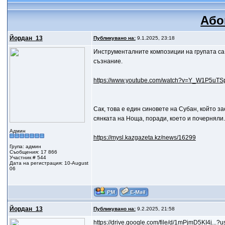
Або
Йордан_13
Публикувано на:
9.1.2025, 23:18
Инструменталните композиции на групата са 
съзнание.
https://www.youtube.com/watch?v=Y_W1P5uTS
Сак, това е един синовете на Субан, който з
сянката на Ноща, поради, което и почерняли.
Админ
https://mysl.kazgazeta.kz/news/16299
Група: админ
Съобщения: 17 866
Участник # 544
Дата на регистрация: 10-August
06
Йордан_13
Публикувано на:
9.2.2025, 21:58
https://drive.google.com/file/d/1mPjmD5KI4j...?u