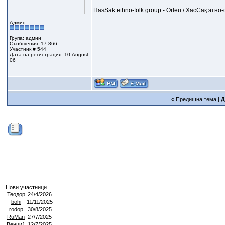
HasSak ethno-folk group - Orleu / ХасСақ этн
Админ
Група: админ
Съобщения: 17 866
Участник # 544
Дата на регистрация: 10-August
06
«
Предишна тема
|
Д
Нови участници
Теодор
24/4/2026
bohi
11/11/2025
rodop
30/8/2025
RuMan
27/7/2025
Венци1
12/7/2025