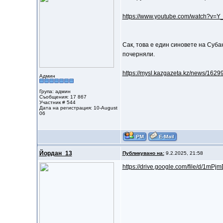
https://www.youtube.com/watch?v
Сак, това е един синовете на Суба
почерняли.
https://mysl.kazgazeta.kz/news/1629
Админ
Група: админ
Съобщения: 17 867
Участник # 544
Дата на регистрация: 10-August
06
Йордан_13
Публикувано на:
9.2.2025, 21:58
https://drive.google.com/file/d/1mPjm