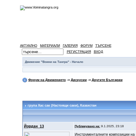
АКТУАЛНО
МАТЕРИАЛИ
ГАЛЕРИЯ
ФОРУМ
ТЪРСЕНЕ
РЕГИСТРАЦИЯ
ВХОД
Движение "Воини на Тангра" - Начало
Форум на Движението
->
Дискусии
->
Другите Българии
група Хас сак (Настоящи саки), Казахстан
Йордан_13
Публикувано на:
9.1.2025, 23:18
Инструменталните композиции на г