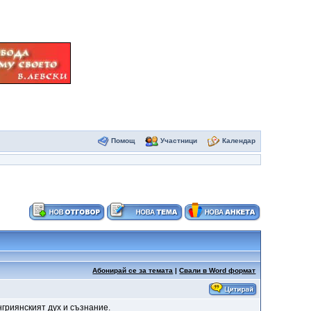
Помощ
Участници
Календар
Абонирай се за темата
|
Свали в Word формат
гриянският дух и съзнание.