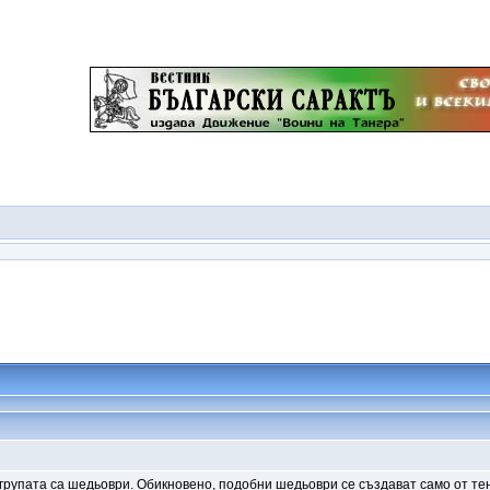
рупата са шедьоври. Обикновено, подобни шедьоври се създават само от тен