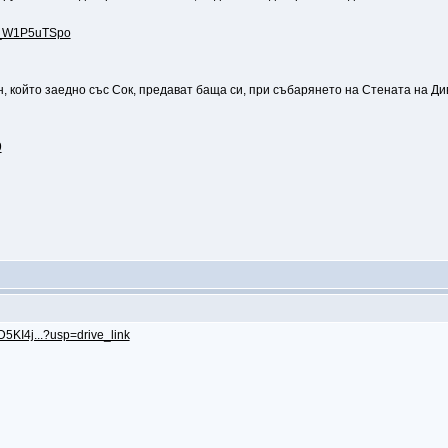
=Y_W1P5uTSpo
н, който заедно със Сок, предават баща си, при събарянето на Стената на Див
9
D5KI4j...?usp=drive_link