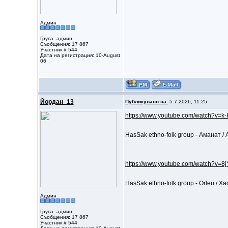
Админ
Група: админ
Съобщения: 17 867
Участник # 544
Дата на регистрация: 10-August
06
Йордан_13
Публикувано на:
5.7.2026, 11:25
https://www.youtube.com/watch?v=k-
HasSak ethno-folk group - Аманат /
https://www.youtube.com/watch?v=
HasSak ethno-folk group - Orleu / 
Админ
Група: админ
Съобщения: 17 867
Участник # 544