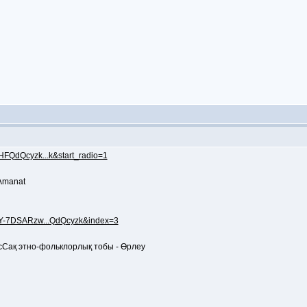
HFQdQcyzk...k&start_radio=1
 Amanat
8jY-7DSARzw...QdQcyzk&index=3
ХасСақ этно-фольклорлық тобы - Өрлеу