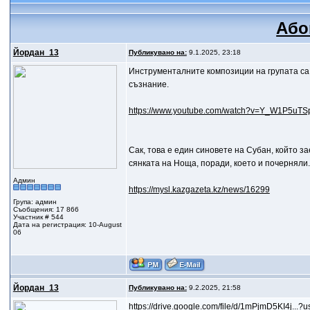
Або
Йордан_13
Публикувано на:
9.1.2025, 23:18
Инструменталните композиции на групата са 
съзнание.
https://www.youtube.com/watch?v=Y_W1P5uTS
Сак, това е един синовете на Субан, който з
сянката на Ноща, поради, което и почерняли.
Админ
https://mysl.kazgazeta.kz/news/16299
Група: админ
Съобщения: 17 866
Участник # 544
Дата на регистрация: 10-August
06
Йордан_13
Публикувано на:
9.2.2025, 21:58
https://drive.google.com/file/d/1mPjmD5KI4j...?u