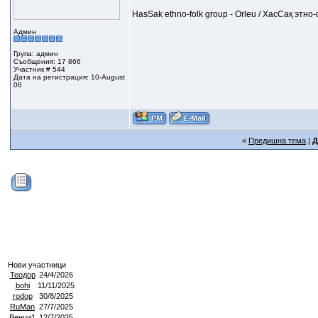
HasSak ethno-folk group - Orleu / ХасСақ этн
Админ
Група: админ
Съобщения: 17 866
Участник # 544
Дата на регистрация: 10-August
06
«
Предишна тема
|
Д
Нови участници
Теодор
24/4/2026
bohi
11/11/2025
rodop
30/8/2025
RuMan
27/7/2025
Венци1
12/7/2025