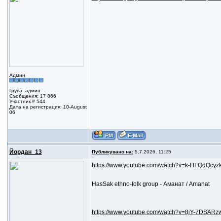
Админ
Група: админ
Съобщения: 17 866
Участник # 544
Дата на регистрация: 10-August
06
Йордан_13
Публикувано на:
5.7.2026, 11:25
https://www.youtube.com/watch?v=k-HFQdQcyzk.
HasSak ethno-folk group - Аманат / Amanat
https://www.youtube.com/watch?v=8jY-7DSARz