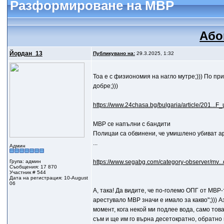
Разформироване на МВР
Або
Йордан_13
Публикувано на:
29.3.2025, 1:32
Тоа е с физиономия на нагло мутре;))) По 
добре;)))
https://www.24chasa.bg/bulgaria/article/201..
МВР се напълни с бандити
Полицаи са обвинени, че умишлено убиват а
...
Админ
Група: админ
https://www.segabg.com/category-observer/mv.
Съобщения: 17 870
Участник # 544
Дата на регистрация: 10-August
06
A, така! Да видите, че по-големо ОПГ от МВР-
арестувало МВР значи е имало за какво";))) А
момент, кога некой ми подлее вода, само това
съм и ще им го върна десетократно, обратно