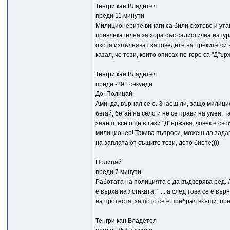
Тенгри кан Владетел
преди 11 минути
Милиционерите винаги са били скотове и ута
привлекателна за хора със садистична натура
охота изпълняват заповедите на преките си на
казал, че тези, които описах по-горе са "Д"ър
Тенгри кан Владетел
преди -291 секунди
До: Полицай
Ами, да, върнал се е. Знаеш ли, защо милици
бегай, бегай на село и не се прави на умен. 
знаеш, все още в тази "Д"ържава, човек е сво
милиционер! Такива въпроси, можеш да задава
на заплата от същите тези, дето биете;)))
Полицай
преди 7 минути
Работата на полицията е да въдворява ред. 
е върха на логиката: " ... а след това се е в
на протеста, защото се е прибрал вкъщи, при
Тенгри кан Владетел