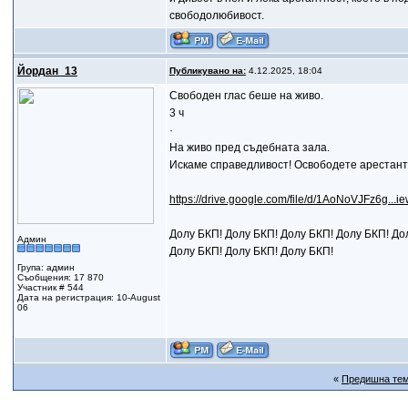
свободолюбивост.
Йордан_13
Публикувано на:
4.12.2025, 18:04
Свободен глас беше на живо.
3 ч
·
На живо пред съдебната зала.
Искаме справедливост! Освободете арестанти
https://drive.google.com/file/d/1AoNoVJFz6g...
Долу БКП! Долу БКП! Долу БКП! Долу БКП! Дол
Админ
Долу БКП! Долу БКП! Долу БКП!
Група: админ
Съобщения: 17 870
Участник # 544
Дата на регистрация: 10-August
06
«
Предишна те