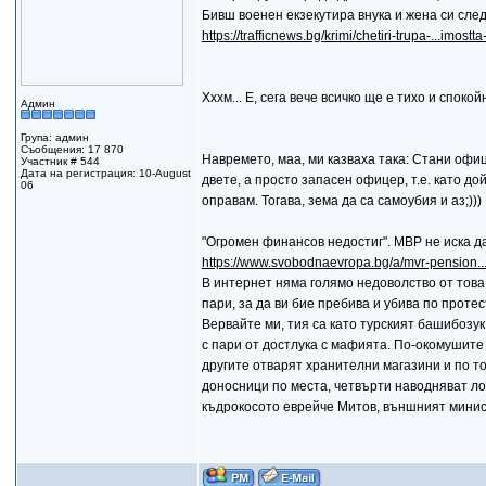
Бивш военен екзекутира внука и жена си сле
https://trafficnews.bg/krimi/chetiri-trupa-...imost
Хххм... Е, сега вече всичко ще е тихо и спокой
Админ
Група: админ
Съобщения: 17 870
Навремето, маа, ми казваха така: Стани офи
Участник # 544
Дата на регистрация: 10-August
двете, а просто запасен офицер, т.е. като д
06
оправам. Тогава, зема да са самоубия и аз;)))
"Огромен финансов недостиг". МВР не иска 
https://www.svobodnaevropa.bg/a/mvr-pension..
В интернет няма голямо недоволство от това
пари, за да ви бие пребива и убива по протест
Вервайте ми, тия са като турският башибозу
с пари от достлука с мафията. По-окомушите 
другите отварят хранителни магазини и по т
доносници по места, четвърти наводняват лов
къдрокосото еврейче Митов, външният минист