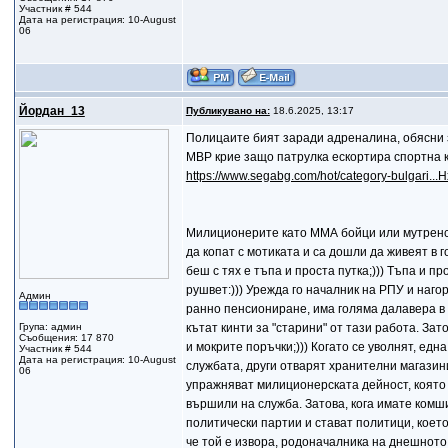
Участник # 544
Дата на регистрация: 10-August
06
Йордан_13
Публикувано на:
18.6.2025, 13:17
Полицаите бият заради адреналина, обясни 
МВР крие защо патрулка ескортира спортна 
https://www.segabg.com/hot/category-bulgari
Милиционерите като ММА бойци или мутренска 
да копат с мотиката и са дошли да живеят в 
беш с тях е тъпа и проста путка;))) Тъпа и п
рушвет:))) Урежда го началник на РПУ и нагор
Админ
ранно пенсиониране, има голяма далавера в 
Група: админ
кътат кинти за "старини" от тази работа. За
Съобщения: 17 870
и мокрите поръчки;))) Когато се уволнят, едн
Участник # 544
Дата на регистрация: 10-August
службата, други отварят хранителни магазини
06
упражняват милиционерската дейност, която н
вършили на служба. Затова, кога имате комши
политически партии и стават политици, което
че той е извора, родоначалника на днешното М