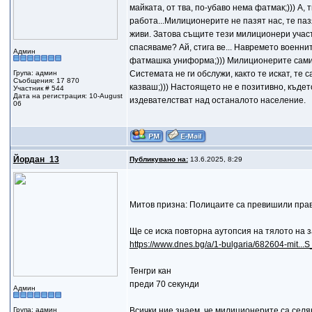
майката, от тва, по-убаво нема фатмак;))) А,
работа...Милиционерите не пазят нас, те паз
живи. Затова същите тези милиционери участв
спасяваме? Ай, стига ве... Навремето военн
Админ
фатмашка униформа;))) Милиционерите сами с
Група: админ
Системата не ги обслужи, както те искат, те 
Съобщения: 17 870
казваш;))) Настоящето не е позитивно, къде
Участник # 544
Дата на регистрация: 10-August
издевателстват над останалото население.
06
Йордан_13
Публикувано на:
13.6.2025, 8:29
Митов призна: Полицаите са превишили прав
Ще се иска повторна аутопсия на тялото на 
https://www.dnes.bg/a/1-bulgaria/682604-mit..
Тенгри кан
преди 70 секунди
Админ
Група: админ
Всички ние знаем, че милиционерите са селя