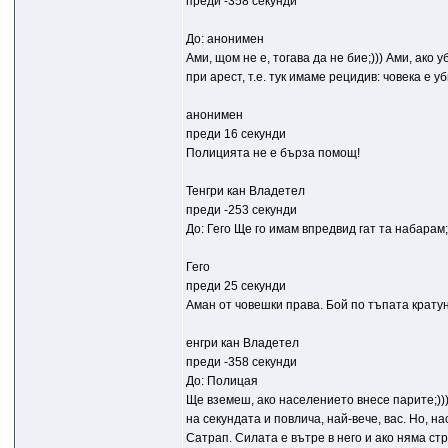
преди -358 секунди
До: анонимен
Ами, щом не е, тогава да не бие;))) Ами, ак
при арест, т.е. тук имаме рецидив: човека е у
анонимен
преди 16 секунди
Полицията не е бърза помощ!
Тенгри кан Владетел
преди -253 секунди
До: Гего Ще го имам впредвид гат та набарам;
Гего
преди 25 секунди
Аман от човешки права. Бой по тъпата кратун
енгри кан Владетел
преди -358 секунди
До: Полицая
Ще вземеш, ако населението внесе парите;))
на секундата и повлича, най-вече, вас. Но, 
Сатрап. Силата е вътре в него и ако няма стр