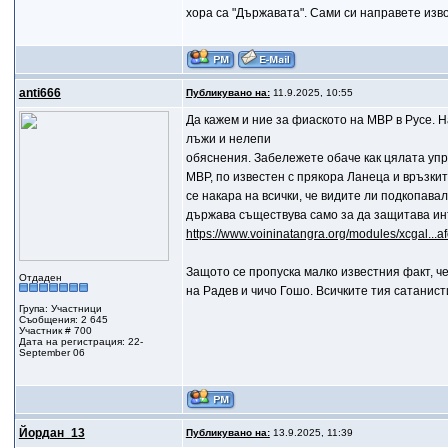
хора са "Държавата". Сами си направете изво
anti666
Публикувано на:
11.9.2025, 10:55
Да кажем и ние за фиаското на МВР в Русе. 
лъжи и нелепи
обяснения. Забележете обаче как цялата уп
МВР, по известен с прякора Ланеца и връзки
се накара на всички, че видите ли подкопава
държава съществува само за да защитава инт
https://www.voininatangra.org/modules/xcgal...
Защото се пропуска малко известния факт, че
Отдаден
на Радев и чичо Гошо. Всичките тия сатанист
Група: Участници
Съобщения: 2 645
Участник # 700
Дата на регистрация: 22-
September 06
Йордан_13
Публикувано на:
13.9.2025, 11:39