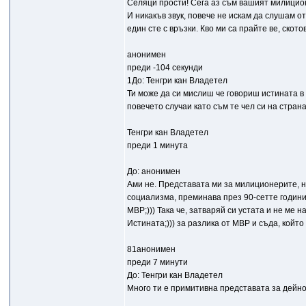
Селяци прости! Сега аз съм вашият милиционе
И никакъв звук, повече не искам да слушам от
един сте с връзки. Кво ми са прайте ве, ското
анонимен
преди -104 секунди
1До: Тенгри кан Владетел
Ти може да си мислиш че говориш истината в 
повечето случаи като съм те чел си на стран
Тенгри кан Владетел
преди 1 минута
До: анонимен
Ами не. Представата ми за милиционерите, н
социализма, преминава през 90-сетте години 
МВР;))) Така че, затваряй си устата и не ме н
Истината;))) за разлика от МВР и съда, който
81анонимен
преди 7 минути
До: Тенгри кан Владетел
Много ти е примитивна представата за дейно