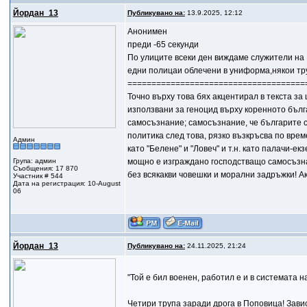
Йордан_13
Публикувано на:
13.9.2025, 12:12
Анонимен
преди -65 секунди
По улиците всеки ден виждаме служители на М
едни полицаи облечени в униформа,някои тр
=====================================
Точно върху това бях акцентирал в текста за
използвани за геноцид върху коренното бълг
самосъзнание; самосъзнание, че българите с
политика след това, рязко възкръсва по вре
Админ
като "Белене" и "Ловеч" и т.н. като палачи-е
Група: админ
мощно е изграждано господстващо самосъзнан
Съобщения: 17 870
без всякакви човешки и морални задръжки! Ак
Участник # 544
Дата на регистрация: 10-August
06
Йордан_13
Публикувано на:
24.11.2025, 21:24
"Той е бил военен, работил е и в системата н
Четири трупа заради дрога в Поповица! Зави