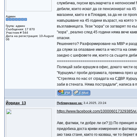
службичка, гнусни връзкарчета е непоноси
дебили, които искат да се пенсионират на 45
магазини, както е в Пловдив, за да не се про
Админ
навършване на 45 години възраст, на която те
Група: админ
възглавницата. Тези "хора" се затварят по к
Съобщения: 17 870
"хора" , реално след 45 години няма вече как
Участник # 544
Дата на регистрация: 10-August
опасни.
06
Решението? Разформироване на МВР и разда
да служи за опазване имота и честта на сем
заедно с шефовете им, които са същите деб
=====================================
Полицай заби куршум в офис, докато чисти о
"Куршумът проби дограмата, премина през ця
"Стреляха по нас от сградата на СДВР. Курш
заби в стената. Няма пострадали", написа в п
Йордан_13
Публикувано на:
3.4.2025, 23:24
https://www.facebook.com/100006017329385/v
Aве, фатмак, ти добре ли си?:))) По принцип
придобиха доста криви измерения и фатмаците
ако така стане, както го казваш, чи то беркет