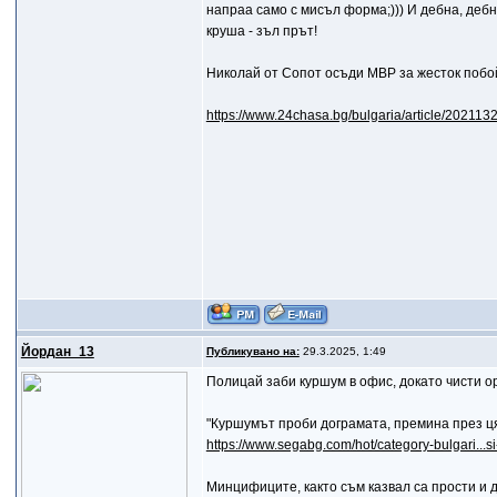
напраа само с мисъл форма;))) И дебна, дебна
круша - зъл прът!
Николай от Сопот осъди МВР за жесток побой
https://www.24chasa.bg/bulgaria/article/202113
Йордан_13
Публикувано на:
29.3.2025, 1:49
Полицай заби куршум в офис, докато чисти о
"Куршумът проби дограмата, премина през ця
https://www.segabg.com/hot/category-bulgari...si
Минцифиците, както съм казвал са прости и