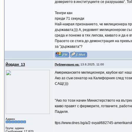
доверието в институциите се разрушава“. Той
Тенгри кан
преди 71 секунди
Най-накрая признанието, че милиционера пре
държавата;))) А, редовият милиционерски със
среда и понеже в тях липсва, каквато и да е
Прасето се стига до демонстрация на превъзх
за "държавата"?
Йордан_13
Публикувано на:
13.6.2025, 11:00
Американските милиционери, каубои кат нашт
Ако аз съм сенатор на Калифорния след тоз
САЩ!;)))
"Ако по този начин Министерството на вътре
какво правят с фермерите, готвачите, работн
Падиля.
Админ
ttps://www.dnes.bg/a/2-svyat/682745-amerikansk
Група: админ
Съобщения: 17 870