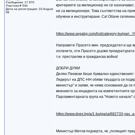
Съобщения: 17 870
критериите за милиционер не се назначават, т
Участник # 544
Дата на регистрация: 10-August
не са милиционери. Това съответства на при
06
обучени и инструктирани. Са! Обаче селянина
https://www.segabg.com/hot/category-bulgari.
Направете Прасето мин. председател и ще вид
оплачете, оти Прасето държи прокуратурата и
т.е. престрелки и гражданска война!
ДОБРИ ДУМИ
Делян Пеевски беше буквално единственият 
Лидерът на ДПС-НН обяви твърдата си подкр
министър" и заяви, че няма основания да се п
мнението за инцидента на компетентните ор
Парламентарната група на "Новото начало" ст
https://www.dnes.bg/a/1-bulgaria/682733-yav...a
Министър Митов подчерта, че „полицаят пре