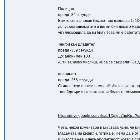
Полицая
преди -84 секунди
Вижте сега с новия бюджет ще взема за 1г 10
допускам адвокатите и ще ви бия докато мърд
упълномощила да ви бия? Това ми е работата
Тенгри кан Владетел
преди -359 секунди
До: анонимен 103
А, ти за какво мислиш, че са се събрали? За д
анонимен
преди -256 секунди
Стига с тези плоски номера!!! Излиза,че от
тинейджъри и са измъчвали бедните момиченц
https://drive.google.com/file/d/1XgfgL7huRu...?u
Чета, некои коментари и ми става ясно, че м
Мадамата ма кефи;))), готина е. Нема да е от 
и дивост в нея и лека арогантност, което в по