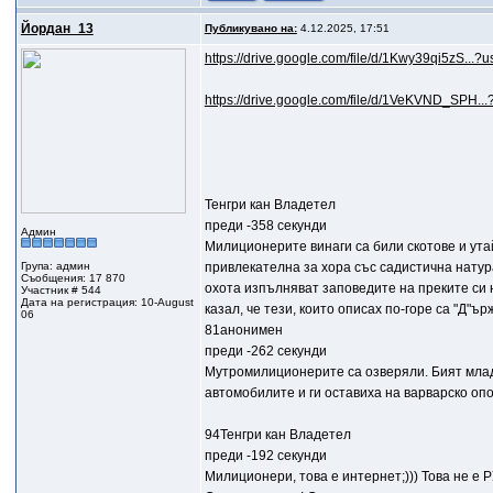
Йордан_13
Публикувано на:
4.12.2025, 17:51
https://drive.google.com/file/d/1Kwy39qi5zS...?u
https://drive.google.com/file/d/1VeKVND_SPH...
Тенгри кан Владетел
преди -358 секунди
Админ
Милиционерите винаги са били скотове и ута
Група: админ
привлекателна за хора със садистична натура
Съобщения: 17 870
охота изпълняват заповедите на преките си на
Участник # 544
Дата на регистрация: 10-August
казал, че тези, които описах по-горе са "Д"ър
06
81анонимен
преди -262 секунди
Мутромилиционерите са озверяли. Бият младит
автомобилите и ги оставиха на варварско оп
94Тенгри кан Владетел
преди -192 секунди
Милиционери, това е интернет;))) Това не е 