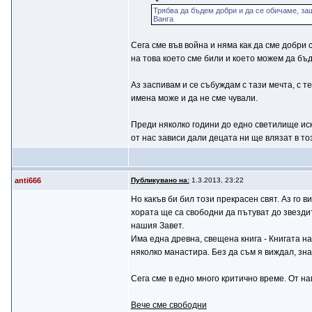
Трябва да бъдем добри и да се обичаме, защ
Ванга
Сега сме във война и няма как да сме добри 
на това което сме били и което можем да бъд
Аз заспивам и се събуждам с тази мечта, с т
имена може и да не сме чували.
Преди няколко години до едно светилище иска
от нас зависи дали децата ни ще влязат в то
anti666
Публикувано на:
1.3.2013, 23:22
Но какъв би бил този прекрасен свят. Аз го в
хората ще са свободни да пътуват до звезди
нашия Завет.
Има една древна, свещена книга - Книгата на
няколко манастира. Без да съм я виждал, зна
Сега сме в едно много критично време. От н
Вече сме свободни