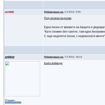
anti666
Публикувано на:
2.3.2013, 0:54
Под зелени върхове
Една песен от времето на бащите и дядовцит
"Като спомен бял трепти, там едно безгрижн
С още недопети песни, с недокоснати мечти"
antijew
Публикувано на:
7.5.2013, 16:13
Баба войвода
Отдаден