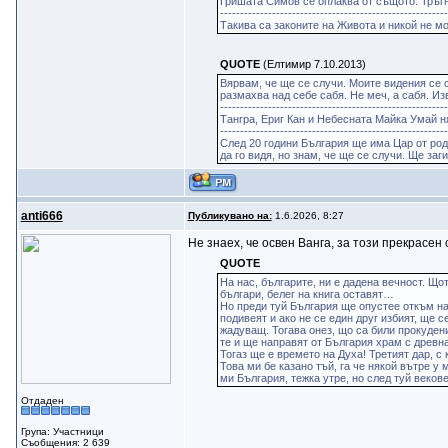
Гришата Симов се оплаква от същото. Тръгне
--------------------------------------------------------
Такива са законите на Живота и никой не мо
QUOTE
(Елтимир 7.10.2013)
Вярвам, че ще се случи. Моите видения се 
размахва над себе сабя. Не меч, а сабя. Из
--------------------------------------------------------
Тангра, Ериг Кан и Небесната Майка Умай ня
--------------------------------------------------------
След 20 години България ще има Цар от род
да го видя, но знам, че ще се случи. Ще заг
anti666
Публикувано на:
1.6.2026, 8:27
Не знаех, че освен Ванга, за този прекрасе
QUOTE
На нас, българите, ни е дадена вечност. Щ
българи, белег на книга оставят…
Но преди туй България ще опустее откъм на
подивеят и ако не се един друг избият, ще 
жадуващ. Тогава онез, що са били прокудени
те и ще направят от България храм с древна
Тогаз ще е времето на Духа! Третият дар, с
Това ми бе казано тъй, га че някой вътре у
ми България, тежка утре, но след туй веков
Отдаден
Група: Участници
Съобщения: 2 639