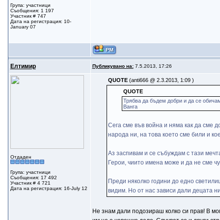
Група: участници
Съобщения: 1 197
Участник # 747
Дата на регистрация: 10-
January 07
Елтимир
Публикувано на:
7.5.2013, 17:26
QUOTE
(anti666 @ 2.3.2013, 1:09 )
QUOTE
Трябва да бъдем добри и да се обичам
Ванга
Сега сме във война и няма как да сме д
народа ни, на това което сме били и к
Аз заспивам и се събуждам с тази мечта
Отдаден
Герои, чиито имена може и да не сме ч
Група: участници
Съобщения: 17 492
Преди няколко години до едно светилищ
Участник # 4 721
Дата на регистрация: 16-July 12
видим. Но от нас зависи дали децата ни
Не знам дали подозираш колко си прав! В м