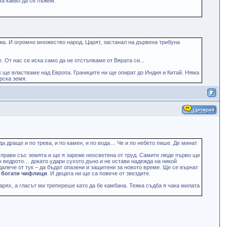
ма какво да се лъжем.
.
джа. И огромно множество народ. Царят, застанал на дървена трибуна
 От нас се иска само да не отстъпваме от Вярата си...
к ще властваме над Европа. Границите ни ще опират до Индия и Китай. Няма
арска земя.
а драще и по трева, и по камен, и по вода… Че и по небето пише. Де минат
а прави със земята и ще я зареже неосветена от труд. Самите люде първо ще
ран ведрото… докато удари сухото дъно и не остави надежда на никой
далече от тук – да бъдат опазени и защитени за новото време. Ще се върнат
и богати чифлици
. И децата ни ще са повече от звездите.
втарях, а гласът ми трепереше като да бе камбана. Тежка съдба я чака милата