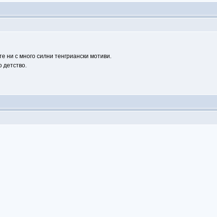
е ни с много силни тенгриански мотиви.
о детство.