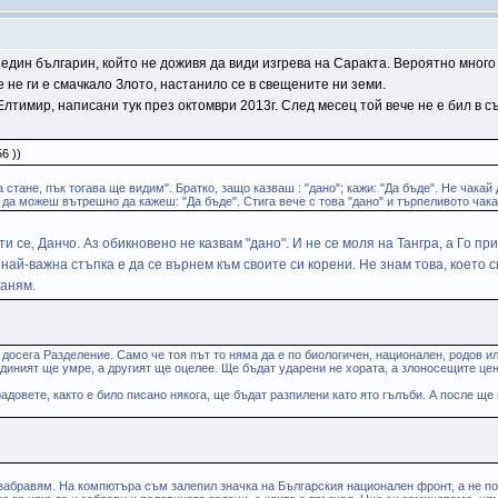
един българин, който не доживя да види изгрева на Саракта. Вероятно много 
е не ги е смачкало Злото, настанило се в свещените ни земи.
тимир, написани тук през октомври 2013г. След месец той вече не е бил в съ
6 ))
 стане, пък тогава ще видим". Братко, защо казваш : "дано"; кажи: "Да бъде". Не чакай 
 да можеш вътрешно да кажеш: "Да бъде". Стига вече с това "дано" и търпеливото чак
ти се, Данчо. Аз обикновено не казвам "дано". И не се моля на Тангра, а Го 
най-важна стъпка е да се върнем към своите си корени. Не знам това, което с
ланям.
осега Разделение. Само че тоя път то няма да е по биологичен, национален, родов или
диният ще умре, а другият ще оцелее. Ще бъдат ударени не хората, а злоносещите центр
радовете, както е било писано някога, ще бъдат разпилени като ято гълъби. А после 
забравям. На компютъра съм залепил значка на Българския национален фронт, а не по