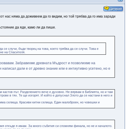
от нас няма да доживеем да го видим, но той трябва да го има заради
стояние да яде, камо ли да пише.
да се случи, бъди творец на това, което трябва да се случи. Това е
ане на Спасителя.
призовавам. Забравихме древната Мъдрост и позволихме на
и написал дали е от древно знание или е интиутивно усетено, но е
 кастов път. Разделението вече е духовно. Не вярвам в Библията, но и там
ове в тях. Те ще изгорят. И който е допуснал Злото да се настани в него и
ще има селища. Красиви китни селища. Един малоброен, но човешки и
мя откъде я имам. За много събития си спомням финала, но не и началото.