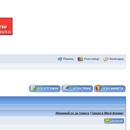
Помощ
Участници
Календар
Абонирай се за темата
|
Свали в Word формат