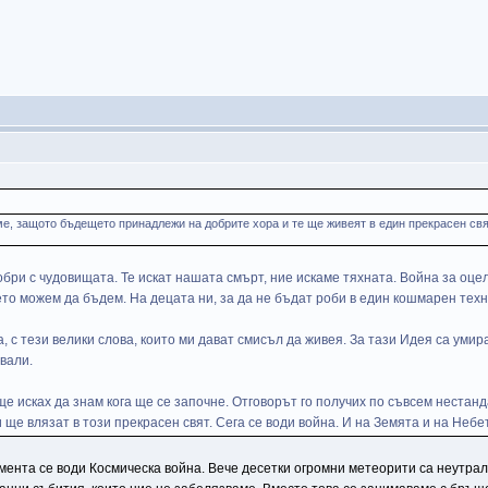
е, защото бъдещето принадлежи на добрите хора и те ще живеят в един прекрасен свят
обри с чудовищата. Те искат нашата смърт, ние искаме тяхната. Война за оце
оето можем да бъдем. На децата ни, за да не бъдат роби в един кошмарен техн
, с тези велики слова, които ми дават смисъл да живея. За тази Идея са умир
ували.
е исках да знам кога ще се започне. Отговорът го получих по съвсем нестанд
 ще влязат в този прекрасен свят. Сега се води война. И на Земята и на Небе
омента се води Космическа война. Вече десетки огромни метеорити са неутр