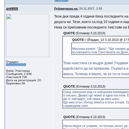
anti666
Публикувано на:
20.11.2017, 1:52
Тези дни преди 4 години бяха последните на 
децата ни. Тези, които са под 10 години и ощ
Нека си припомним последните текстове на Ел
QUOTE
(Eлтимир 3.10.2013)
QUOTE
( (Йордан_13 3.10.2013 @ 17:5
Мнозина казват: "Дано"; "Ще чакаме да
възлизането към Светлината на Деня,
Отдаден
Това наистина са мъдри думи! Учудвам 
юдейството да ни превземе. Първата и 
Група: Участници
вярна. Толкова е вярно, че аз ти се пок
Съобщения: 2 639
Участник # 700
Дата на регистрация: 22-
September 06
QUOTE
(Елтимир 3.10.2013)
Сред човешкия род се извършва невиждано д
е писано. Двама ще лежат в една постеля. Е
да го завладее, той няма да има шанс.
Ще има огън. Изпод земята и огън отгоре. Г
справедлив свят.
QUOTE
(Елтимир 4.10.2013)
Напоследък се улавям, че почнах много да 