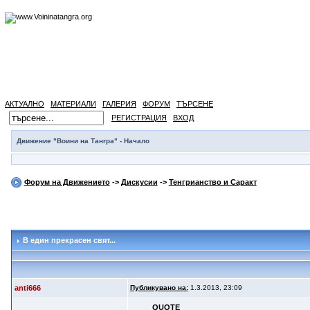
АКТУАЛНО
МАТЕРИАЛИ
ГАЛЕРИЯ
ФОРУМ
ТЪРСЕНЕ
РЕГИСТРАЦИЯ
ВХОД
Движение "Воини на Тангра" - Начало
Форум на Движението
->
Дискусии
->
Тенгрианство и Саракт
В един прекрасен свят...
anti666
Публикувано на:
1.3.2013, 23:09
QUOTE