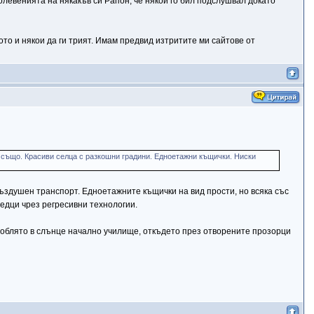
олевенията на някакъв си Рапон, че някой го бил подслушвал докато
ото и някои да ги трият. Имам предвид изтритите ми сайтове от
 също. Красиви селца с разкошни градини. Едноетажни къщички. Ниски
ъздушен транспорт. Едноетажните къщички на вид прости, но всяка със
редци чрез регресивни технологии.
 облято в слънце начално училище, откъдето през отворените прозорци