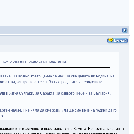
, който сега ни е трудно да си представим!
ляване. На всичко, което ценно за нас. На свещената ни Родина, на
ократски, контролиран свят. За тях, родените и неродените.
али в битка българи. За Саракта, за синьото Небе и за България.
артен начин. Ние няма да сме живи или ще сме вече на години да го
то.
ализирани във въздушното пространство на Земята. Но неутрализацията