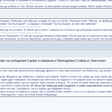
 за някъде и забрави и половината задачи, с които е тръгнал. Ние си заминаваме, ня
------------------------------------------
же да избяга от тях. Всяко начало си има край и всеки роден умира. Моят край е близо
сбъдват. Няма да съм жив да го видя, но ще се случи. Огромно поле. Мисля, че Добру
виква "За България!", а народът отговаря "За България, за нея ние живеем!"
------------------------------------------
ма да ни оставят. И Улген ще стъпи с тежката си стъпка и ще унищожи нашите врагове.
------------------------------------------
а на Тертерите. И той ще възроди великата Империя. Русия ще ни се поклони и ние па
инат мнозина, но после еврейски, цигански и друг скверен крак няма да стъпят на бълг
н свят на победилия Саракт е говорила и Преподобна Стойна от Златолист.
ото сме ние най-дълголетни измежду другите и сме още калемът на Небесата, що може д
род. Младите ще забегнат, старите ще измрат. Който остане тук, няма да знае какво д
се един друг намразят. България ще лети все по-надоле и по-надоле като на празен ге
 по чужди земи, ще се върнат чрез синове и внуци. Те затуй са били някогаш пратени 
 позлата и святи икони.
И тогаз тук няма да има градове, а само нацъфтели села 
 който на нас, българите, ни е съдено да обдарим света…
 мене четеше от Книгата, онази ,що е голема колко небето, пък яз го слушах и само по
е благодатна – като на сички Божи избраници.