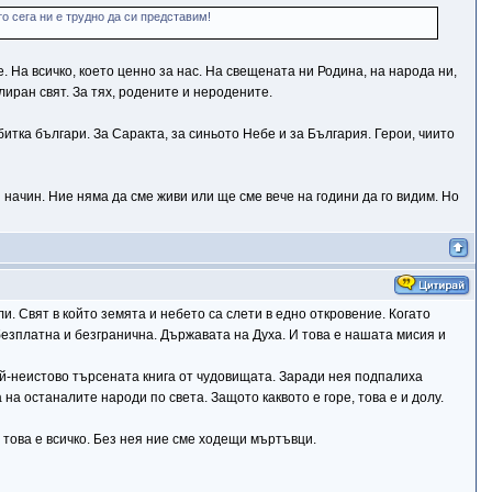
о сега ни е трудно да си представим!
. На всичко, което ценно за нас. На свещената ни Родина, на народа ни,
лиран свят. За тях, родените и неродените.
битка българи. За Саракта, за синьото Небе и за България. Герои, чиито
начин. Ние няма да сме живи или ще сме вече на години да го видим. Но
ли. Свят в който земята и небето са слети в едно откровение. Когато
безплатна и безгранична. Държавата на Духа. И това е нашата мисия и
 най-неистово търсената книга от чудовищата. Заради нея подпалиха
на останалите народи по света. Защото каквото е горе, това е и долу.
 това е всичко. Без нея ние сме ходещи мъртъвци.