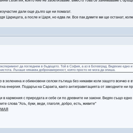
транни събития, които ние не забелязваме. Вместо това се занимаваме с бръщ
безучастие дали още дълго ще ни помагат.
дя Царицата, а после и Царя, но едва ли. Все пак думите ми ще останат, колк
ксперимент да погледнем в бъдещето. Той в София, а аз в Ботевград. Видяхме едно и
чистота. Лъхаше някаква добронамереност, която просто не мога да опиша.
 в зеленина и обикновени селски пътища без никакви коли защото всичко е в
тна енергия. Подарък на Саракта, както антигравитацията от звездните ни п
и в хармония с природата и себе си по древните ни закони. Видях също едно
е слова "Азъ, буки, веди, глаголя, добро, есть, живите"
а
МАЯ