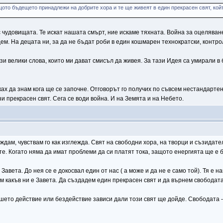
ото бъдещето принадлежи на добрите хора и те ще живеят в един прекрасен свят, койт
с чудовищата. Те искат нашата смърт, ние искаме тяхната. Война за оцеляване
ем. На децата ни, за да не бъдат роби в един кошмарен технократски, контро
ези велики слова, които ми дават смисъл да живея. За тази Идея са умирали в 
х да знам кога ще се започне. Отговорът го получих по съвсем нестандартен 
зи прекрасен свят. Сега се води война. И на Земята и на Небето.
иждам, чувствам го как изглежда. Свят на свободни хора, на творци и съзидате
те. Когато няма да имат проблеми да си платят тока, защото енергията ще е 
 Завета. До нея се е докосвал един от нас ( а може и да не е само той). Тя е
м какъв ни е Завета. Да създадем един прекрасен свят и да върнем свободата 
ашето действие или бездействие зависи дали този свят ще дойде. Свободата -