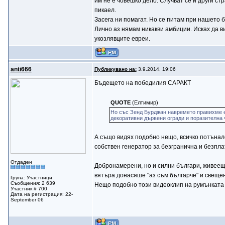
им не е човешко дело. Случват се и други с
пикаел.
Засега ни помагат. Но се питам при нашето 
Лично аз нямам никакви амбиции. Исках да ви
укозлявците евреи.
anti666
Публикувано на:
3.9.2014, 19:06
Бъдещето на победилия САРАКТ
QUOTE
(Елтимир)
Но със Зенд Бурджан навремето правихме е
декоративни дървени огради и поразителна 
А също видях подобно нещо, всичко потънало
собствен генератор за безгранична и безпла
Отдаден
Добронамерени, но и силни българи, живеещ
вятъра донасяше "аз съм българче" и свещенит
Група: Участници
Съобщения: 2 639
Нещо подобно този видеоклип на румънкат
Участник # 700
Дата на регистрация: 22-
September 06