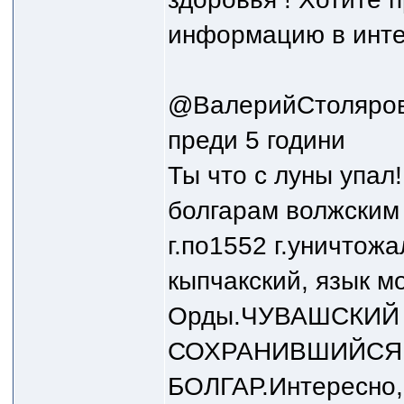
информацию в интер
@ВалерийСтоляров
преди 5 години
Ты что с луны упал
болгарам волжским
г.по1552 г.уничтожа
кыпчакский, язык м
Орды.ЧУВАШСКИЙ
СОХРАНИВШИЙСЯ
БОЛГАР.Интересно,