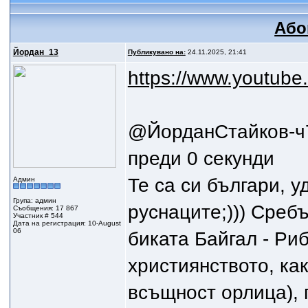
Або
Йордан_13
Публикувано на:
24.11.2025, 21:41
https://www.youtub
@ЙорданСтайков-
преди 0 секунди
Те са си българи, у
Админ
Група: админ
руснаците;))) Среб
Съобщения: 17 867
Участник # 544
Дата на регистрация: 10-August
06
биката Байгал - Риб
християнството, как
всъщност орлица), 