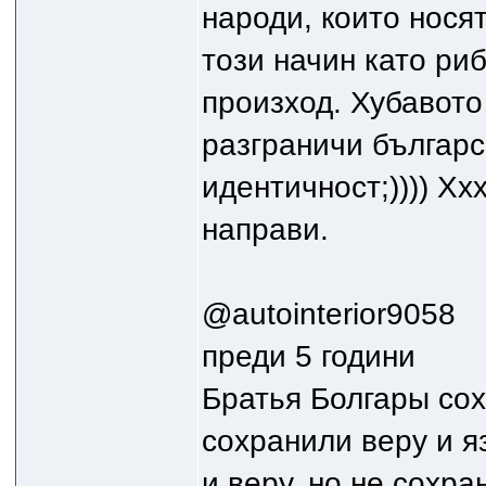
народи, които нося
този начин като ри
произход. Хубавото 
разграничи българс
идентичност;)))) Хх
направи.
@autointerior9058
преди 5 години
Братья Болгары сох
сохранили веру и я
и веру, но не сохр