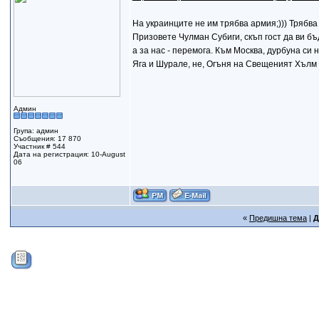
На украинците не им трябва армия;))) Трябв
Призовете Чулман Субиги, скъп гост да ви бъ
а за нас - перемога. Към Москва, дурбуна си н
Яга и Шурале, не, Огъня на Свещеният Хълм 
Админ
Група: админ
Съобщения: 17 870
Участник # 544
Дата на регистрация: 10-August
06
«
Предишна тема
|
Д