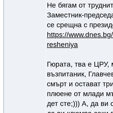
Не бягам от трудни
Заместник-председ
се срещна с презид
https://www.dnes.bg/
resheniya
Гюрата, тва е ЦРУ, 
възпитаник, Главчев
смърт и остават тр
плюене от млади мъ
дет сте;))) А, да в