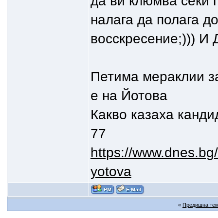
да ви клюмва секи п
налага да полага д
восскресение;))) И
Петима мераклии з
е на Йотова
Какво казаха кандид
77
https://www.dnes.bg/
yotova
«
Предишна те