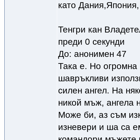
като Дания,Япония,
Тенгри кан Владете
преди 0 секунди
До: анонимен 47
Така е. Но огромна
шавръкливи използ
силен ангел. На няк
никой мъж, ангела н
Може би, аз съм из
изневери и ша са е
командори мъжете п