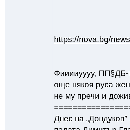
https://nova.bg/ne
Фииииуууу, ПП§ДБ-т
още някоя руса жена!
не му пречи и дожив
================
Днес на „Дондуков”
палата Димитър Гла