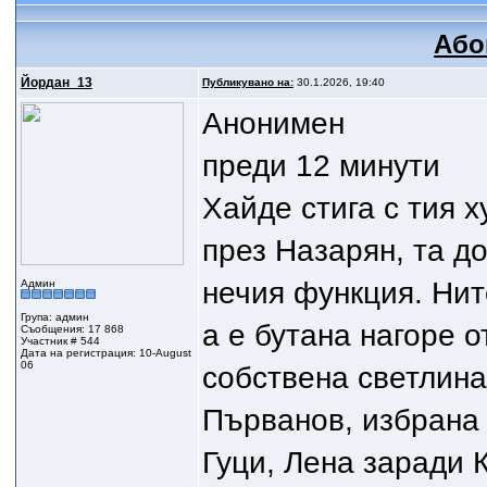
Або
Йордан_13
Публикувано на:
30.1.2026, 19:40
Анонимен
преди 12 минути
Хайде стига с тия 
през Назарян, та д
нечия функция. Нит
Админ
Група: админ
а е бутана нагоре 
Съобщения: 17 868
Участник # 544
Дата на регистрация: 10-August
06
собствена светлина,
Първанов, избрана 
Гуци, Лена заради 