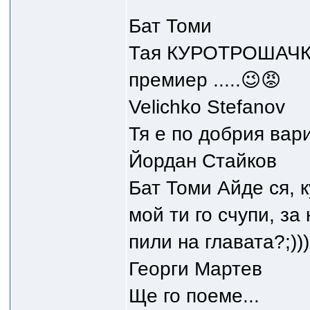
Бат Томи
Тая КУРОТРОШАЧКА
премиер .....😉😡
Velichko Stefanov
Тя е по добрия вар
Йордан Стайков
Бат Томи Айде ся, к
мой ти го счупи, за 
пили на главата?;)))
Георги Мартев
Ще го поеме...