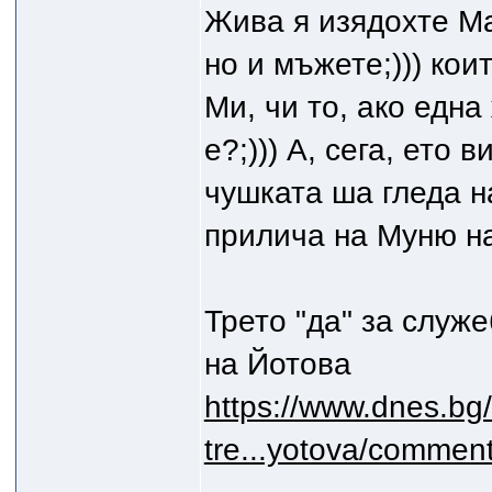
Жива я изядохте Ма
но и мъжете;))) кои
Ми, чи то, ако една
е?;))) А, сега, ето
чушката ша гледа н
прилича на Муню на
Трето "да" за служ
на Йотова
https://www.dnes.bg
tre...yotova/commen