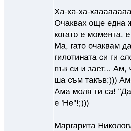
Ха-ха-ха-хаааааааа
Очаквах още една же
когато е момента, е
Ма, гато очаквам да
гилотината си ги сл
пък си и зает... Ам,
ша съм такъв;))) Ама
Ама моля ти са! "Да
е 'Не"!;)))
Маргарита Николова