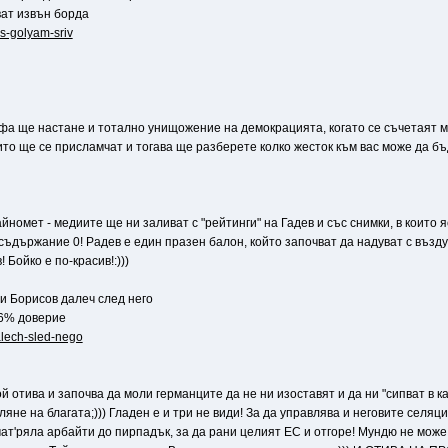
ат извън борда
-s-golyam-sriv
рофа ще настане и тотално унищожение на демокрацията, когато се съчетаят м
то ще се присламчат и тогава ще разберете колко жесток към вас може да бъд
айномет - медиите ще ни заливат с "рейтинги" на Гадев и със снимки, в които я
 съдържание 0! Радев е един празен балон, който започват да надуват с въздух
 Бойко е по-красив!:)))
и Борисов далеч след него
16% доверие
alech-sled-nego
 Той отива и започва да моли германците да не ни изоставят и да ни "сипват в к
яне на благата;))) Гладен е и три не види! За да управлява и неговите селяци 
мат'ряла арбайти до пирпадък, за да рани целият ЕС и отгоре! Мундю не мож