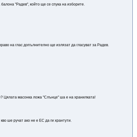
балона "Радев", който ще се спука на изборите.
право на глас допълнително ще излязат да гласуват за Радев.
сие? Цялата масонка ложа "Слънце" ша е на хранилката!
во ше ручат ако не е ЕС да ги хрантути.