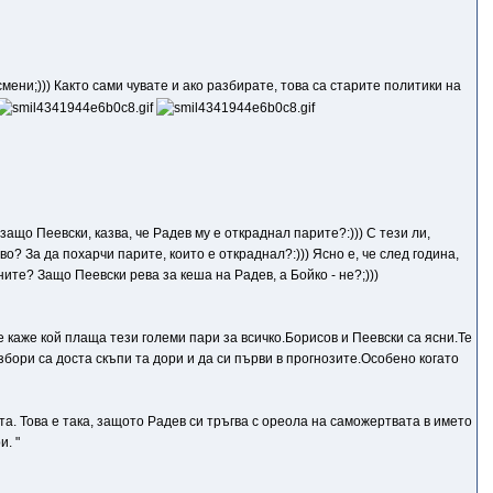
смени;))) Както сами чувате и ако разбирате, това са старите политики на
защо Пеевски, казва, че Радев му е откраднал парите?:))) С тези ли,
? За да похарчи парите, които е откраднал?:))) Ясно е, че след година,
ите? Защо Пеевски рева за кеша на Радев, а Бойко - не?;)))
 каже кой плаща тези големи пари за всичко.Борисов и Пеевски са ясни.Те
збори са доста скъпи та дори и да си първи в прогнозите.Особено когато
та. Това е така, защото Радев си тръгва с ореола на саможертвата в името
. "