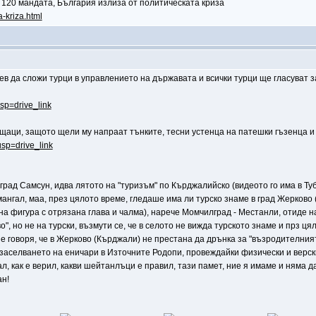
 120 мандата, България излиза от политическата криза
a-kriza.html
дев да сложи турци в управлението на държавата и всички турци ще гласуват за
usp=drive_link
пищаци, защото щели му напраат тънките, тесни устенца на патешки гъзенца 
usp=drive_link
 град Самсун, идва лятото на "туризъм" по Кърджалийско (видеото го има в Ту
 мангал, маа, през цялото време, гледаше има ли турско знаме в град Жерков
а фигура с отрязана глава и чалма), нарече Момчилград - Местанли, отиде 
о", но не на турски, възмути се, че в селото не вижда турското знаме и прз
не говоря, че в Жерково (Кърджали) не престана да дрънка за "възродителния
 за заселването на еничари в Източните Родопи, провеждайки физически и вер
клал, как е верил, какви шейтанлъци е правил, тази памет, ние я имаме и няма
ан!