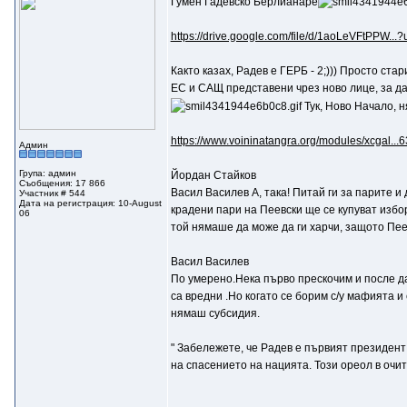
Гумен Гадевско Берлианаре
https://drive.google.com/file/d/1aoLeVFtPPW...?
Както казах, Радев е ГЕРБ - 2;))) Просто ста
ЕС и САЩ представени чрез ново лице, за да
Тук, Ново Начало, н
https://www.voininatangra.org/modules/xcgal...
Админ
Група: админ
Йордан Стайков
Съобщения: 17 866
Васил Василев A, така! Питай ги за парите и 
Участник # 544
Дата на регистрация: 10-August
крадени пари на Пеевски ще се купуват избор
06
той нямаше да може да ги харчи, защото Пеев
Васил Василев
По умерено.Нека първо прескочим и после да
са вредни .Но когато се борим с/у мафията и
нямаш субсидия.
" Забележете, че Радев е първият президент 
на спасението на нацията. Този ореол в очит