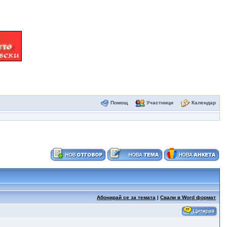
Помощ
Участници
Календар
Абонирай се за темата
|
Свали в Word формат