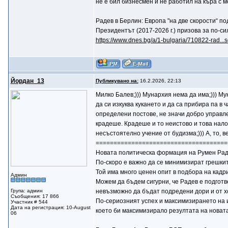
не е бил бизнесмен и не работил на къра с
Радев в Берлин: Европа "на две скорости“ п
Президентът (2017-2026 г.) призова за по-с
https://www.dnes.bg/a/1-bulgaria/710822-rad...
Йордан_13
Публикувано на:
16.2.2026, 22:13
Mилко Балев;))) Мунархия нема да има;))) Му
да си изкуква кукането и да са прибира па в 
определени постове, не значи добро управле
крадеше. Крадеше и то неистово и това наложи
несъстоятелно учение от будизма;))) А, то, 
=====================================
Новата политическа формация на Румен Радев
По-скоро е важно да се минимизират грешки
Той има много ценен опит в подбора на кадр
Админ
Можем да бъдем сигурни, че Радев е подготв
Група: админ
невъзможно да бъдат подредени дори и от хо
Съобщения: 17 866
По-сериозният успех и максимизирането на 
Участник # 544
Дата на регистрация: 10-August
което би максимизирало резултата на новат
06