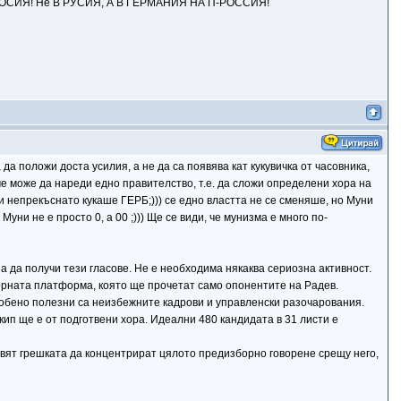
НА ПРОСИЯ! Не В РУСИЯ, А В ГЕРМАНИЯ НА П-РОССИЯ!
да положи доста усилия, а не да са появява кат кукувичка от часовника,
а че може да нареди едно правителство, т.е. да сложи определени хора на
и непрекъснато кукаше ГЕРБ;))) се едно властта не се сменяше, но Муни
ни не е просто 0, а 00 ;))) Ще се види, че мунизма е много по-
 да получи тези гласове. Не е необходима някаква сериозна активност.
орната платформа, която ще прочетат само опонентите на Радев.
Особено полезни са неизбежните кадрови и управленски разочарования.
кип ще е от подготвени хора. Идеални 480 кандидата в 31 листи е
авят грешката да концентрират цялото предизборно говорене срещу него,