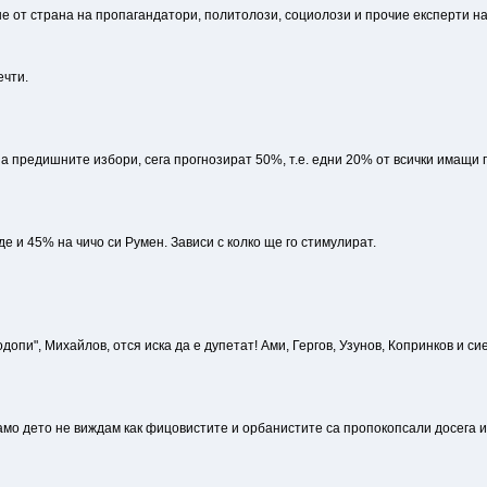
 от страна на пропагандатори, политолози, социолози и прочие експерти на 
ечти.
а предишните избори, сега прогнозират 50%, т.е. едни 20% от всички имащи 
 и 45% на чичо си Румен. Зависи с колко ще го стимулират.
одопи", Михайлов, отся иска да е дупетат! Ами, Гергов, Узунов, Копринков и 
мо дето не виждам как фицовистите и орбанистите са пропокопсали досега и к