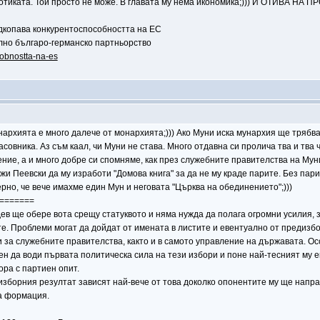
 мотиката. Той просто не може. В главата му нема икономика;))) И ОТИВА 
одкопава конкурентоспособността на ЕС
илно българо-германско партньорство
sobnostta-na-es
нархията е много далече от монархията;))) Ако Муни иска мунархия ще трябва 
часовника. Аз съм каал, чи Муни не става. Много отдавна си пролича тва и тв
ние, а и много добре си спомняме, как през служебните правителства на Мун
 Пеевски да му изработи "Домова книга" за да не му краде парите. Без пари Му
верно, че вече имахме един Мун и неговата "Църква на обединението";)))
=======
 ще обере вота срещу статуквото и няма нужда да полага огромни усилия, за
те. Проблеми могат да дойдат от имената в листите и евентуално от предизб
и за служебните правителства, както и в самото управление на държавата. 
ен да води първата политическа сила на тези избори и поне най-тесният му е
ра с партиен опит.
изборния резултат зависят най-вече от това доколко опонентите му ще напр
а формация.