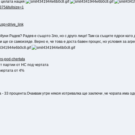
а целата нация
6375&fullsize=1
?usp=drive_link
 Муни Радев? Радев е същото Зло, но с друго лице! Там са същите пдрси като
 ще се самоизяде. Верно е, че това е доста бавен процес, но условия за агр
ns-pod-chertata
ет партии от НС под чертата
чертата от 4%
- 33 процента.Очаквам утре някоя изтривалка ще заключи ,че чорапа има одо