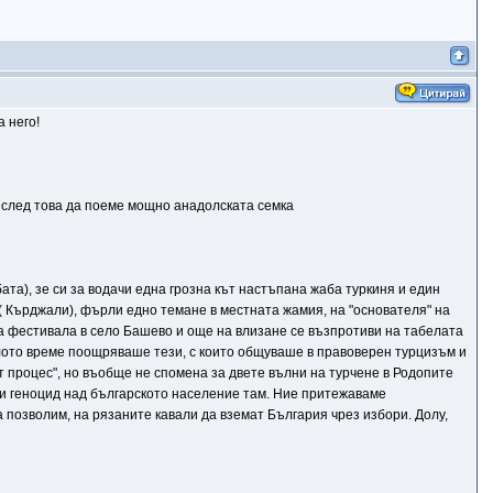
 него!
и след това да поеме мощно анадолската семка
бата), зе си за водачи една грозна кът настъпана жаба туркиня и един
о ( Кърджали), фърли едно темане в местната жамия, на "основателя" на
на фестивала в село Башево и още на влизане се възпротиви на табелата
 цялото време поощряваше тези, с които общуваше в правоверен турцизъм и
т процес", но въобще не спомена за двете вълни на турчене в Родопите
ски геноцид над българското население там. Ние притежаваме
 да позволим, на рязаните кавали да вземат България чрез избори. Долу,