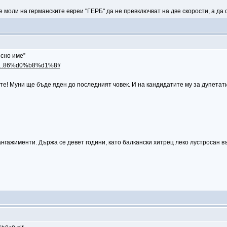
 моли на германските евреи "ГЕРБ" да не превключват на две скорости, а да сп
ясно име”
80...86%d0%b8%d1%8f/
те! Муни ще бъде яден до последният човек. И на кандидатите му за дупетати 
ангажименти. Държа се девет години, като балкански хитрец леко лустросан в