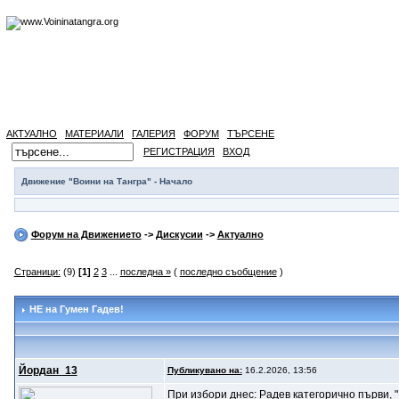
АКТУАЛНО
МАТЕРИАЛИ
ГАЛЕРИЯ
ФОРУМ
ТЪРСЕНЕ
РЕГИСТРАЦИЯ
ВХОД
Движение "Воини на Тангра" - Начало
Форум на Движението
->
Дискусии
->
Актуално
Страници:
(9)
[1]
2
3
...
последна »
(
последно съобщение
)
НЕ на Гумен Гадев!
Йордан_13
Публикувано на:
16.2.2026, 13:56
При избори днес: Радев категорично първи, 