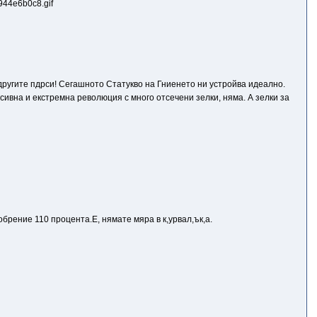
 другите пдрси! Сегашното Статукво на Гниенето ни устройва идеално.
есивна и екстремна революция с много отсечени зелки, няма. А зелки за
брение 110 процента.Е, нямате мяра в к,уpвaл,ък,а.