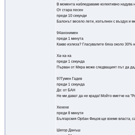
В момента наблюдаваме колективно надува не
От стара песен
преди 10 секунди
Балонът весело лети, изпълнен с въздух и м
94анонимен
преди 1 минута
Какво излиза? Гласувалите бяха около 30% н
Ха-ха-ха
преди 1 секунда
Първан от Мяра може следващият път да даде
97Гумен Гадев
преди 1 секунда
До: от БАН
Не ми дават да не крада! Мойто кметче на "Р
Хехехе
преди 8 минути
Българския Орбан Фицов ще вземе власта, са
Шегор Данъш