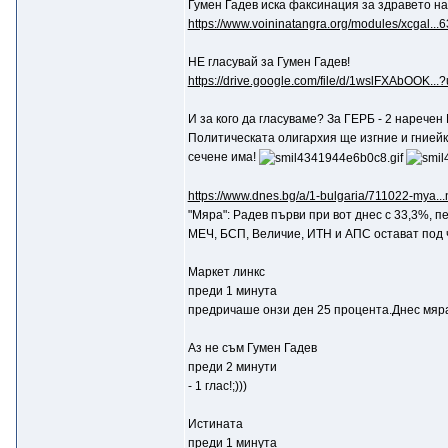
Гумен Гадев иска факсинация за здравето н
https://www.voininatangra.org/modules/xcgal...
НЕ гласувай за Гумен Гадев!
https://drive.google.com/file/d/1wslFXAbOOK...
И за кого да гласуваме? За ГЕРБ - 2 наречен
Политическата олигархия ще изгние и гниейки
сечене има!
https://www.dnes.bg/a/1-bulgaria/711022-mya...
"Мяра": Радев първи при вот днес с 33,3%, п
МЕЧ, БСП, Величие, ИТН и АПС остават под 
Маркет линкс
преди 1 минута
предричаше онзи ден 25 процента.Днес мяра 
Aз не съм Гумен Гадев
преди 2 минути
- 1 глас!;)))
Истината
преди 1 минута