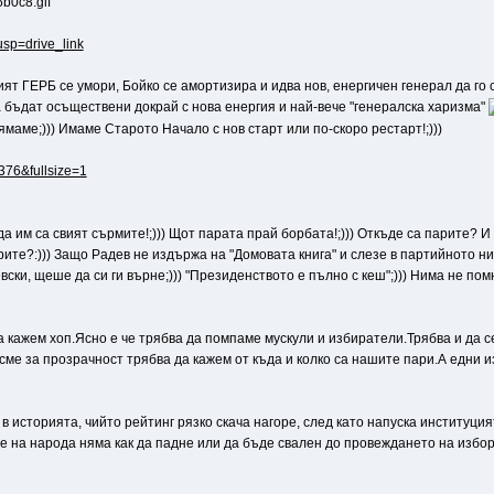
usp=drive_link
рият ГЕРБ се умори, Бойко се амортизира и идва нов, енергичен генерал да го 
 бъдат осъществени докрай с нова енергия и най-вече "генералска харизма"
ямаме;))) Имаме Старото Начало с нов старт или по-скоро рестарт!;)))
6376&fullsize=1
да им са свият сърмите!;))) Щот парата прай борбата!;))) Откъде са парите? И 
ите?:))) Защо Радев не издържа на "Домовата книга" и слезе в партийното ниво
ски, щеше да си ги върне;))) "Президенството е пълно с кеш";))) Нима не помн
 кажем хоп.Ясно е че трябва да помпаме мускули и избиратели.Трябва и да се
 сме за прозрачност трябва да кажем от къда и колко са нашите пари.А едни и
в историята, чийто рейтинг рязко скача нагоре, след като напуска институция
е на народа няма как да падне или да бъде свален до провеждането на избори