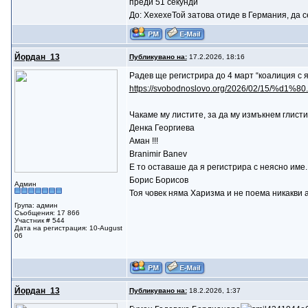
преди 51 секунди
До: ХехехеТой затова отиде в Германия, да се
Йордан_13
Публикувано на:
17.2.2026, 18:16
Радев ще регистрира до 4 март “коалиция с 
https://svobodnoslovo.org/2026/02/15/%d1%
Чакаме му листите, за да му измъкнем глисти
Денка Георгиева
Аман !!!
Branimir Banev
Е то оставаше да я регистрира с неясно име.
Борис Борисов
Админ
Тоя човек няма Харизма и не поема никакви 
Група: админ
Съобщения: 17 866
Участник # 544
Дата на регистрация: 10-August
06
Йордан_13
Публикувано на:
18.2.2026, 1:37