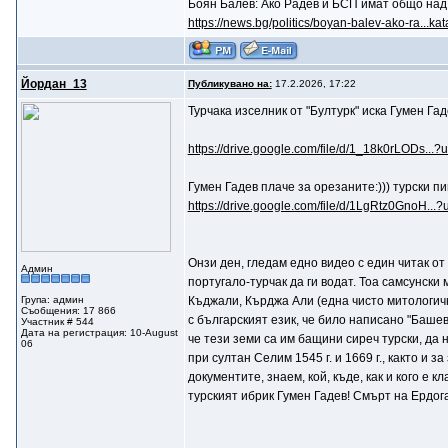
Боян Балев: Ако Радев и БСП имат общо над
https://news.bg/politics/boyan-balev-ako-ra...kat
Йордан_13
Публикувано на:
17.2.2026, 17:22
Турчака изселник от "Бултурк" иска Гумен Га
https://drive.google.com/file/d/1_18k0rLODs...?
Гумен Гадев плаче за орезаните:))) турски 
https://drive.google.com/file/d/1LgRtz0GnoH...?
Онзи ден, гледам едно видео с един читак от
Админ
португало-турчак да ги водат. Тоа самсунски
Група: админ
Къджали, Кърджа Али (една чисто митологичн
Съобщения: 17 866
с българският език, че било написано "Башев
Участник # 544
Дата на регистрация: 10-August
че тези земи са им бащини сиреч турски, да 
06
при султан Селим 1545 г. и 1669 г., както и
документите, знаем, кой, къде, как и кого е 
турският ибрик Гумен Гадев! Смърт на Ердог