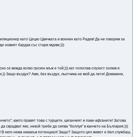
илиционер като Цецко Цвичката и военен като Радев! Да не говорим за
е новият бардак със стари мурви;)))
сно се вижда колко грозен мъж е той;))) кат гологлав слузест охлюв и
;)) Защо въздух? Ами, без въздух, льотчика не мой да лети! Домакини,
анчето", както правят това с турците, циганчеят и паки-афганите! Затова
да скрадват яко, некой требе да сипва "боллук" в канчето на България;)))
е! В него нема никакъв потенциал! Защо? Защото цял живот е бил службаш,