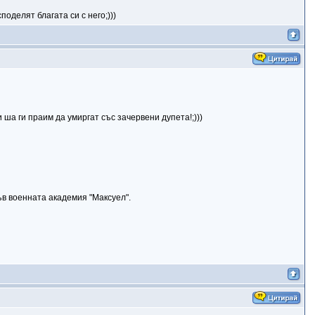
оделят благата си с него;)))
ша ги праим да умиргат със зачервени дупета!;)))
ъв военната академия "Максуел".