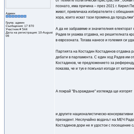
от техните политически пристрастия", обяви 
познато, има причина – през 2021 г. Кирил 
живот, привличаха избирателите с обещания, 
Админ
хора, които искат тази промяна да продължи"
Група: админ
Съобщения: 17 870
А да не забравяме и значителния електорат 
Участник # 544
Дата на регистрация: 10-August
Радев ги ухажва отдавна, но решителната кр
06
в еврозоната. Тогава нанесе и големия си уд
Партията на Костадин Костадинов отдавна р
дебати в парламента. С един ход Радев им о
Костадинов, че предложението за референду
показва, че и тук е пожънал изгоди от хитринк
А покрай "Възраждане" изглежда ще изгорят
и другите националистическо-консервативни
президент. Неслучайно водачът на МЕЧ Радос
Костадинов дори не я удостои с посещение с