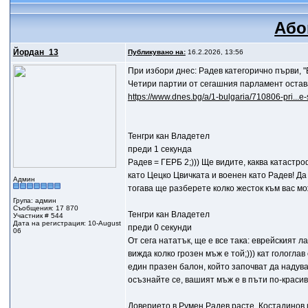
Або
Йордан_13
Публикувано на:
16.2.2026, 13:56
При избори днес: Радев категорично първи, 
Четири партии от сегашния парламент остав
https://www.dnes.bg/a/1-bulgaria/710806-pri...e-
Тенгри кан Владетел
преди 1 секунда
Радев = ГЕРБ 2;))) Ще видите, каква катаст
като Цецко Цвичката и военен като Радев! Д
Админ
тогава ще разберете колко жесток към вас мо
Група: админ
Съобщения: 17 870
Тенгри кан Владетел
Участник # 544
Дата на регистрация: 10-August
преди 0 секунди
06
От сега нататък, ще е все така: еврейският л
вижда колко грозен мъж е той;))) кат гологла
един празен балон, който започват да надуват
осъзнайте се, вашият мъж е в пъти по-красив! 
Доверието в Румен Радев расте, Костадинов 