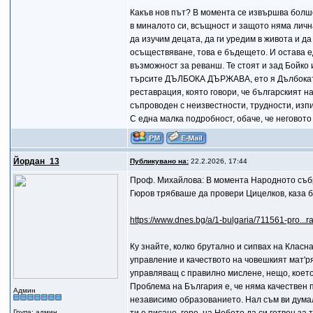
Какъв нов път? В момента се извършва болш
в миналото си, всъщност и защото няма личн
да изучим децата, да ги уредим в живота и да
осъществяване, това е бъдещето. И остава 
възможност за реванш. Те стоят и зад Бойко 
търсите ДЪЛБОКА ДЪРЖАВА, ето я Дълбоката
реставрация, която говори, че българският 
съпроводен с неизвестности, трудности, изп
С една малка подробност, обаче, че неговото
Йордан_13
Публикувано на:
22.2.2026, 17:44
Проф. Михайлова: В момента Народното съб
Гюров трябваше да провери Цицелков, каза 
https://www.dnes.bg/a/1-bulgaria/711561-pro...
Ку знайте, колко брутално и сипвах на Класна
управление и качеството на човешкият мат'рял
управляващ с правилно мислене, нещо, което 
Проблема на България е, че няма качествен п
Админ
независимо образованието. Нал съм ви думал,
Група: админ