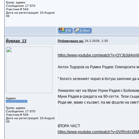
Група: админ
Съобщения: 17 870
Участник # 544
Дата на регистрация: 10-August
06
Йордан_13
Публикувано на:
24.2.2026, 1:35
https://www.youtube.com/watch?v=OYJb3d4vn
Антон Тодоров за Румен Радев: Олигарсите м
" Когато зеленият чорап в ботуш започне да м
Уникален чат на Муни Узуни Радев с Бобоко
Муни Радев в средата на 90-сетте. Тези същ
Админ
Роди ме, мамо с късмет, па ме фърли на смет!
Група: админ
Съобщения: 17 870
Участник # 544
Дата на регистрация: 10-August
06
ВТОРА ЧАСТ
https://www.youtube.com/watch?v=0ViRn4nV8