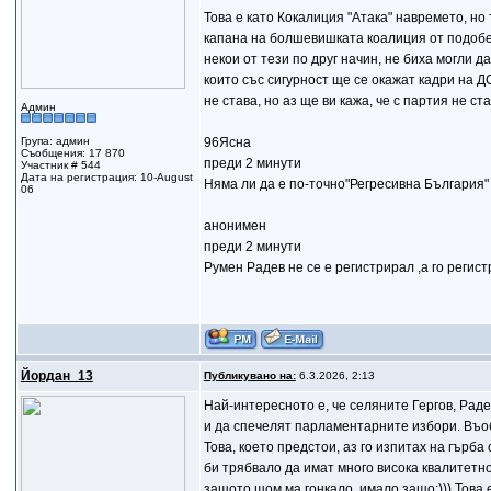
Това е като Кокалиция "Атака" навремето, н
капана на болшевишката коалиция от подобен
некои от тези по друг начин, не биха могли да
които със сигурност ще се окажат кадри на Д
не става, но аз ще ви кажа, че с партия не с
Админ
Група: админ
96Ясна
Съобщения: 17 870
преди 2 минути
Участник # 544
Дата на регистрация: 10-August
Няма ли да е по-точно"Регресивна България"
06
анонимен
преди 2 минути
Румен Радев не се е регистрирал ,а го регис
Йордан_13
Публикувано на:
6.3.2026, 2:13
Най-интересното е, че селяните Гергов, Раде
и да спечелят парламентарните избори. Въоб
Това, което предстои, аз го изпитах на гърба
би трябвало да имат много висока квалитетно
защото щом ма гонкало, имало защо;))) Това е