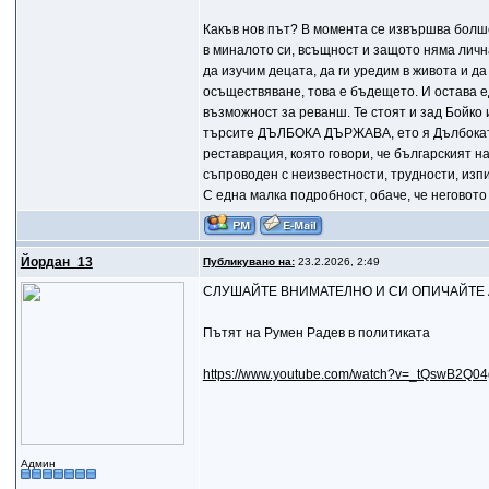
Какъв нов път? В момента се извършва болш
в миналото си, всъщност и защото няма личн
да изучим децата, да ги уредим в живота и да
осъществяване, това е бъдещето. И остава 
възможност за реванш. Те стоят и зад Бойко 
търсите ДЪЛБОКА ДЪРЖАВА, ето я Дълбоката
реставрация, която говори, че българският 
съпроводен с неизвестности, трудности, изп
С една малка подробност, обаче, че неговото
Йордан_13
Публикувано на:
23.2.2026, 2:49
СЛУШАЙТЕ ВНИМАТЕЛНО И СИ ОПИЧАЙТЕ 
Пътят на Румен Радев в политиката
https://www.youtube.com/watch?v=_tQswB2Q04
Админ