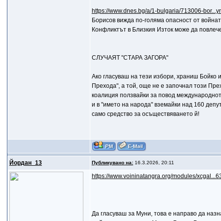
https://www.dnes.bg/a/1-bulgaria/713006-bor...y
Борисов вижда по-голяма опасност от войнат
Конфликтът в Близкия Изток може да повлеч
СЛУЧАЯТ "СТАРА ЗАГОРА"
Ако гласуваш на тези избори, храниш Бойко 
Прехода", а той, още не е започнал този Прех
коалиция ползвайки за повод международното
и в "името на народа" вземайки над 160 депу
само средство за осъществяването й!
Йордан_13
Публикувано на:
16.3.2026, 20:11
https://www.voininatangra.org/modules/xcgal...6
Да гласуваш за Муни, това е направо да наз