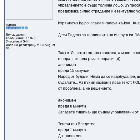
управлението е също толкова лошо. Въпроса е
предизвика силно страдание и евентуално уск
https://news.bg/politics/desi-radeva-za-koa...ta
Админ
Група: админ
Деси Радева за коалицията на съпруга си: "М
Съобщения: 17 870
Участник # 544
Дата на регистрация: 10-August
06
Taка е. Лошото тепърва започва, а много лош
генерал, твърда ръка и оправия;)))
анонимен
преди 15 секунди
Народ от будали. Няма да се надобудалее, док
будалите... Аз пък ви казвам в прав текст:
от проблема, а не решението.
анонимен
преди 8 минути
Запазете тишина- ще бъдем управлявани 
Тенгри кан Владетел
преди 1 минута
До: анонимен