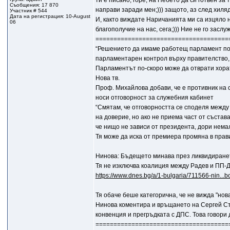
ти е писано, горе, на Небето да си готвен за 
Съобщения: 17 870
направи заради мен;))) защото, аз след хиля
Участник # 544
Дата на регистрация: 10-August
И, както виждате Наричанията ми са изцяло нас
06
благополучие на нас, сега;))) Ние не го зас
=====================================
“Решението да имаме работещ парламент по 
парламентарен контрол върху правителство, 
Парламентът по-скоро може да отврати хорат
Нова тв.
Проф. Михайлова добави, че е противник на 
носи отговорност за служебния кабинет
“Смятам, че отговорността се споделя между
на доверие, но ако не приема част от състав
че нищо не зависи от президента, дори нема
Тя може да иска от премиера промяна в прав
Нинова: Бъдещето минава през ликвидиране
Тя не изключва коалиция между Радев и ПП-
https://www.dnes.bg/a/1-bulgaria/711566-nin...b
Тя обаче беше категорична, че не вижда "нов
Нинова коментира и връщането на Сергей Ста
конвенция и прегръдката с ДПС. Това говори 
=====================================