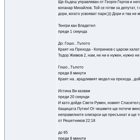
Ще бъдеш управляван от Георги Гергов и нег
копанар Михайлов. Той се готви за депутат, т
дори, когато усвояват пари;))) Дори и тва не 
Тенгри кан Владетел
преди 1 секунда
До: Гошо...Тъпото
Краят на Прехода - Копринков с царски халат
Тодор Живков 2, нам, не ни е нужен, нужно н
Гошо...Тъпото
преди 8 минути
Краят на...крадливият модел на прехода...дойд
Истина Ви казвам
преди 20 секунди
И като дойде Свети Румен, новият Спасител 
бащицата Путин! От чешмите ще потече вино
неправилните олигарси ще пресъхнат и ще тек
от Решетников 22:18
до 95
преди 8 минути