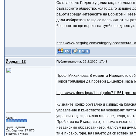
Оказва се, че Радев е уцелил сгодния момент
българското общество, която да го издигне 
работи срещу интересите на Борисов и Пеевс
дали избирателите ще се повлияят от лицата 
безропотно ще вървят на тумби след него до 
https://www.segabg.com/category-observer/ra...
Йордан_13
Публикувано на:
22.2.2026, 17:43
Проф. Михайлова: В момента Народното съб
Гюров трябваше да провери Цицелков, каза 
https://www.dnes.bg/a/1-bulgaria/711561-pro...
Ку знайте, колко брутално и сипвах на Класна
управление и качеството на човешкият мат'рял
управляващ с правилно мислене, нещо, което 
Админ
Проблема на България е, че няма качествен п
Група: админ
независимо образованието. Нал съм ви думал,
Съобщения: 17 870
ти е писано, горе, на Небето да си готвен за 
Участник # 544