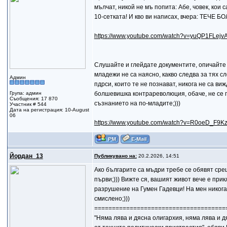
мълчат, никой не мъ попита: Абе, човек, кои с
10-сетката! И кво ви написах, вчера: ТЕ
https://www.youtube.com/watch?v=yuQP1FLejv
Слушайте и глейдате документите, опичайте с
младежи не са наясно, какво следва за тях с
Админ
пдрси, които те не познават, никога не са ви
Група: админ
болшевишка контрареволюция, обаче, не се го
Съобщения: 17 870
съзнанието на по-младите;)))
Участник # 544
Дата на регистрация: 10-August
06
https://www.youtube.com/watch?v=R0oeD_F9K
Йордан_13
Публикувано на:
20.2.2026, 14:51
Ако българите са мъдри требе се обявят срещ
първи;))) Вижте ся, вашият живот вече е при
разрушение на Гумен Гадевци! На мен никога 
смислено;)))
=====================================
"Няма лява и дясна олигархия, няма лява и 