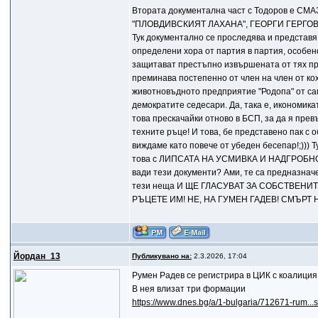
Втората документална част с Тодоров е
"ПЛОВДИВСКИЯТ ЛАХАНА", ГЕОРГИ ГЕРГОВ
Тук документално се проследява и представя 
определени хора от партия в партия, особено
защитават престъпно извършената от тях при
преминава постепенно от член на член от кох
животновъдното предприятие "Родопа" от сам
демократите седесари. Да, така е, икономика
това прескачайки отново в БСП, за да я прев
техните ръце! И това, бе представено пак с 
виждаме като повече от убеден бесепар!;))) 
това с ЛИПСАТА НА УСМИВКА И НАДГРОБНОТ
вади тези документи? Ами, те са предназначен
тези неща И ЩЕ ГЛАСУВАТ ЗА СОБСТВЕН
РЪЦЕТЕ ИМ! НЕ, НА ГУМЕН ГАДЕВ! СМЪРТ
Йордан_13
Публикувано на:
2.3.2026, 17:04
Румен Радев се регистрира в ЦИК с коалиция
В нея влизат три формации
https://www.dnes.bg/a/1-bulgaria/712671-rum...s