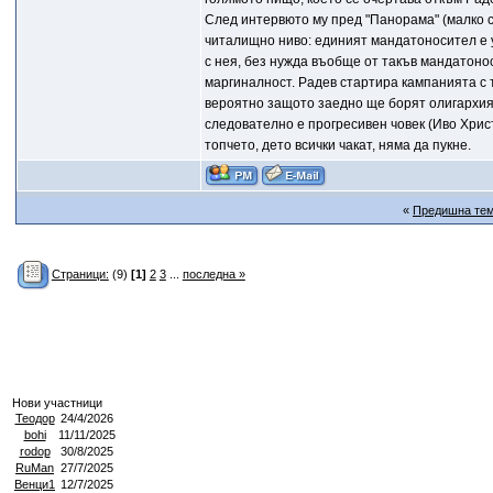
След интервюто му пред "Панорама" (малко с
читалищно ниво: единият мандатоносител е у
с нея, без нужда въобще от такъв мандатонос
маргиналност. Радев стартира кампанията с 
вероятно защото заедно ще борят олигархият
следователно е прогресивен човек (Иво Хрис
топчето, дето всички чакат, няма да пукне.
«
Предишна те
Страници:
(9)
[1]
2
3
...
последна »
Нови участници
Теодор
24/4/2026
bohi
11/11/2025
rodop
30/8/2025
RuMan
27/7/2025
Венци1
12/7/2025