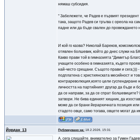
нямаш субсидия.
" Забележете, че Радев е първият президент в
така, защото Радев си тръгва с ореола на са
падне или да бъде свален до провеждането н
И кой го казва? Николай Бареков, комсомолски
отявлен болшевик, който до днес служи на Б
Какво прави той в гимназията "Димитър Благ
учащите особено в гимназията, където прояв
най-често срещани. Същото прави и сега;))) 
подплатена с християнската месийност и тов
контрареволюция,която цели суспендиране на
личността на партийният другар да бъде и б
да се направи, за да се спрат болшевиците?
затвори. Не бива единият хищник, да изостава
може да си брани йерархичната позиция или 
стадото овце, само тогава, овцете могат да 
Йордан_13
Публикувано на:
18.2.2026, 15:31
A, сега слушайте, внимателно за Гумен Гаде