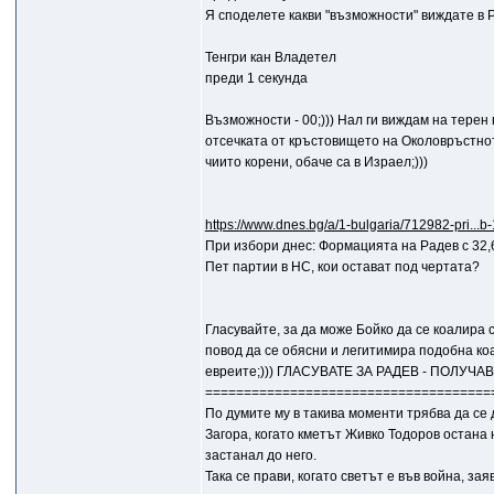
Я споделете какви "възможности" виждате в 
Тенгри кан Владетел
преди 1 секунда
Възможности - 00;))) Нал ги виждам на терен
отсечката от кръстовището на Околовръстното
чиито корени, обаче са в Израел;)))
https://www.dnes.bg/a/1-bulgaria/712982-pri...
При избори днес: Формацията на Радев с 32,
Пет партии в НС, кои остават под чертата?
Гласувайте, за да може Бойко да се коалира 
повод да се обясни и легитимира подобна коа
евреите;))) ГЛАСУВАТЕ ЗА РАДЕВ - ПОЛУЧА
=====================================
По думите му в такива моменти трябва да се
Загора, когато кметът Живко Тодоров остана
застанал до него.
Така се прави, когато светът е във война, зая