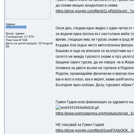
да поеме мощно анадолската семка
https://drive.google.com/file/d/1LgRtz0GnoH...?
Админ
Онзи ден, гледам едно видео с един читак от 
Група: админ
за водачи една грозна кът настъпана жаба ту
Съобщения: 17 870
време, гледаше има ли турско знаме в град 
Участник # 544
Дата на регистрация: 10-August
Кърджа Али (една чисто митологична фигура 
06
Башево и още на влизане се възпротиви на та
селото не вижда турското знаме и прз цялот
бащини сиреч турски, да не говоря, че в Жер
спомена за двете вълни на турчене в Родопите
Родопи, провеждайки физически и верски ген
как и кого е клал, как е верил, какви шейтан
България чрез избори. Долу, турският ибрик 
Гумен Гадев иска факсинация за здравето н
https://www.voininatangra.org/modules/xcgal...6
НЕ гласувай за Гумен Гадев!
https://drive.google.com/file/d/1wslFXAbOOK...?