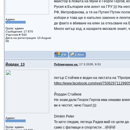
майстор в ложата на Муни е Георги Гергов, ко
Русия в България или агент на ГРУ:))) На нег
РФ, Митрофанова, а тя на Путин! Путин ползв
избори и това ще е напълно законно и легит
Админ
де факто е вбиване на клин за откъсване на 
Група: админ
Много хитър ход, а хазарите-москале знаят, 
Съобщения: 17 870
Участник # 544
Дата на регистрация: 10-August
06
Йордан_13
Публикувано на:
17.3.2026, 9:31
петър Стойчев е водач на листата на "Прогр
https://www.facebook.com/reel/7508297112990
Йордан Стайков
Не знам дали Георги Гергов има някакво влия
ви е честит, чичо Гошо!;)))
Dimkin Peter
Админ
То като гледам, летеца Радев май се цели да
Група: админ
само с фатмаци и спортисти ...🤣🤣🤣