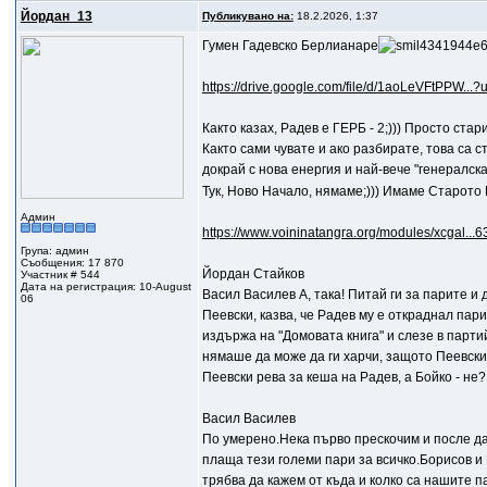
Йордан_13
Публикувано на:
18.2.2026, 1:37
Гумен Гадевско Берлианаре
https://drive.google.com/file/d/1aoLeVFtPPW...?
Както казах, Радев е ГЕРБ - 2;))) Просто ста
Както сами чувате и ако разбирате, това са
докрай с нова енергия и най-вече "генералск
Тук, Ново Начало, нямаме;))) Имаме Старото Н
Админ
https://www.voininatangra.org/modules/xcgal...6
Група: админ
Съобщения: 17 870
Йордан Стайков
Участник # 544
Дата на регистрация: 10-August
Васил Василев A, така! Питай ги за парите и 
06
Пеевски, казва, че Радев му е откраднал пари
издържа на "Домовата книга" и слезе в партий
нямаше да може да ги харчи, защото Пеевски,
Пеевски рева за кеша на Радев, а Бойко - не?;
Васил Василев
По умерено.Нека първо прескочим и после да
плаща тези големи пари за всичко.Борисов и 
трябва да кажем от къда и колко са нашите п