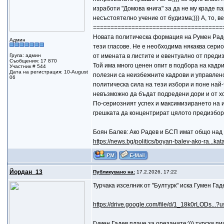
изработи "Домова книга" за да не му краде пар
несъстоятелно учение от будизма;))) А, то, в
=====================================
Новата политическа формация на Румен Радев
Админ
тези гласове. Не е необходима някаква сери
Група: админ
от имената в листите и евентуално от преди
Съобщения: 17 870
Той има много ценен опит в подбора на кадр
Участник # 544
Дата на регистрация: 10-August
полезни са неизбежните кадрови и управленс
06
политическа сила на тези избори и поне най-
невъзможно да бъдат подредени дори и от хо
По-сериозният успех и максимизирането на и
грешката да концентрират цялото предизбор
Боян Балев: Ако Радев и БСП имат общо над 
https://news.bg/politics/boyan-balev-ako-ra...kat
Йордан_13
Публикувано на:
17.2.2026, 17:22
Турчака изселник от "Бултурк" иска Гумен Гад
https://drive.google.com/file/d/1_18k0rLODs...?u
Гумен Гадев плаче за орезаните:))) турски п