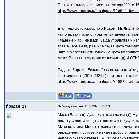
Повечето лидери се вместват между 11% и 1
https://www.dnes.bg/a/1-bulgaria/710814-dov...
Ето, това дето казах, че е Радев - ГЕРБ 2;)) 
както правят това с турците, циганчеят и пак
Гладен е и три не види! За да управлява и не
това е Германия, разбира се, защото там мат
никакъв потенциал! Защо? Защото цял живот 
може. В главата му нема икономика;))) И
Радев в Берлин: Европа "на две скорости“ п
Президентът (2017-2026 г.) призова за по-с
https://www.dnes.bg/a/1-bulgaria/710822-rad...
Йордан_13
Публикувано на:
16.2.2026, 22:13
Mилко Балев;))) Мунархия нема да има;))) Му
доста усилия, а не да са появява кат кукувичк
Муни не става. Много отдавна си пролича тва
определени постове, не значи добро управле
непрекъснато кукаше ГЕРБ;))) се едно власт