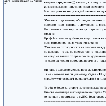
Дата на регистрация: 10-August
направи заради мен;))) защото, аз след хиля
06
И, както виждате Наричанията ми са изцяло нас
благополучие на нас, сега;))) Ние не го зас
=====================================
“Решението да имаме работещ парламент по 
парламентарен контрол върху правителство, 
Парламентът по-скоро може да отврати хорат
Нова тв.
Проф. Михайлова добави, че е противник на 
носи отговорност за служебния кабинет
“Смятам, че отговорността се споделя между
на доверие, но ако не приема част от състав
че нищо не зависи от президента, дори нема
Тя може да иска от премиера промяна в прав
Нинова: Бъдещето минава през ликвидиране
Тя не изключва коалиция между Радев и ПП-
https://www.dnes.bg/a/1-bulgaria/711566-nin...b
Тя обаче беше категорична, че не вижда "нов
Нинова коментира и връщането на Сергей Ста
конвенция и прегръдката с ДПС. Това говори 
=====================================