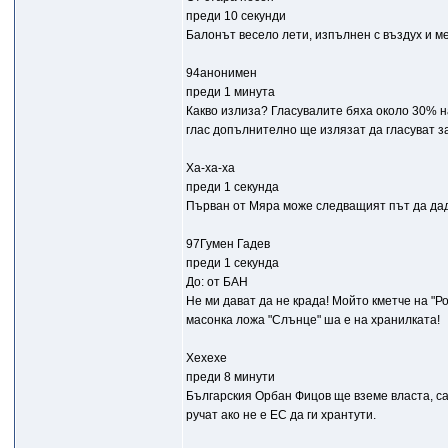
преди 10 секунди
Балонът весело лети, изпълнен с въздух и ме
94анонимен
преди 1 минута
Какво излиза? Гласувалите бяха около 30% н
глас допълнително ще излязат да гласуват з
Ха-ха-ха
преди 1 секунда
Първан от Мяра може следващият път да даде
97Гумен Гадев
преди 1 секунда
До: от БАН
Не ми дават да не крада! Мойто кметче на "Ро
масонка ложа "Слънце" ша е на хранилката!
Хехехе
преди 8 минути
Българския Орбан Фицов ще вземе власта, са
ручат ако не е ЕС да ги хрантути.