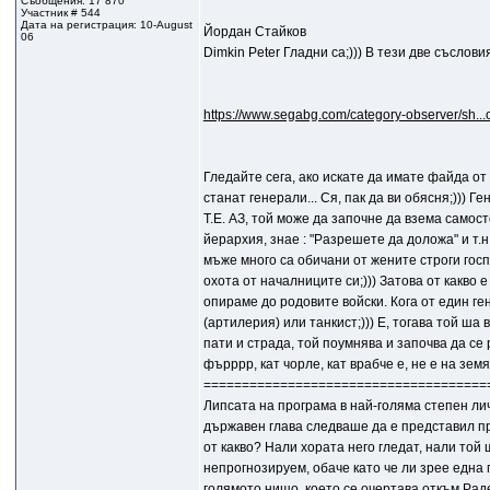
Съобщения: 17 870
Участник # 544
Дата на регистрация: 10-August
Йордан Стайков
06
Dimkin Peter Гладни са;))) В тези две съслови
https://www.segabg.com/category-observer/sh..
Гледайте сега, ако искате да имате файда от
станат генерали... Ся, пак да ви обясня;)))
Т.Е. АЗ, той може да започне да взема самос
йерархия, знае : "Разрешете да доложа" и т.н.
мъже много са обичани от жените строги госп
охота от началниците си;))) Затова от какво е
опираме до родовите войски. Кога от един ге
(артилерия) или танкист;))) Е, тогава той ша в
пати и страда, той поумнява и започва да се 
фърррр, кат чорле, кат врабче е, не е на земят
=====================================
Липсата на програма в най-голяма степен ли
държавен глава следваше да е представил п
от какво? Нали хората него гледат, нали то
непрогнозируем, обаче като че ли зрее една 
голямото нищо, което се очертава откъм Рад