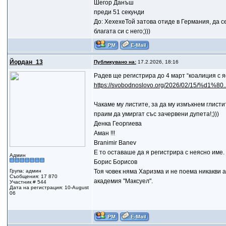
Шегор Данъш
преди 51 секунди
До: ХехехеТой затова отиде в Германия, да с
благата си с него;)))
Йордан_13
Публикувано на:
17.2.2026, 18:16
Радев ще регистрира до 4 март “коалиция с я
https://svobodnoslovo.org/2026/02/15/%d1%8
Чакаме му листите, за да му измъкнем глисти
праим да умиргат със зачервени дупета!;)))
Денка Георгиева
Аман !!!
Branimir Banev
Е то оставаше да я регистрира с неясно име.
Админ
Борис Борисов
Група: админ
Тоя човек няма Харизма и не поема никакви а
Съобщения: 17 870
академия "Максуел".
Участник # 544
Дата на регистрация: 10-August
06