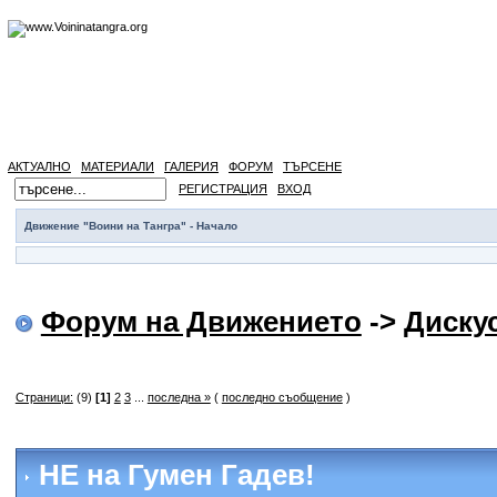
АКТУАЛНО
МАТЕРИАЛИ
ГАЛЕРИЯ
ФОРУМ
ТЪРСЕНЕ
РЕГИСТРАЦИЯ
ВХОД
Движение "Воини на Тангра" - Начало
Форум на Движението
->
Диску
Страници:
(9)
[1]
2
3
...
последна »
(
последно съобщение
)
НЕ на Гумен Гадев!