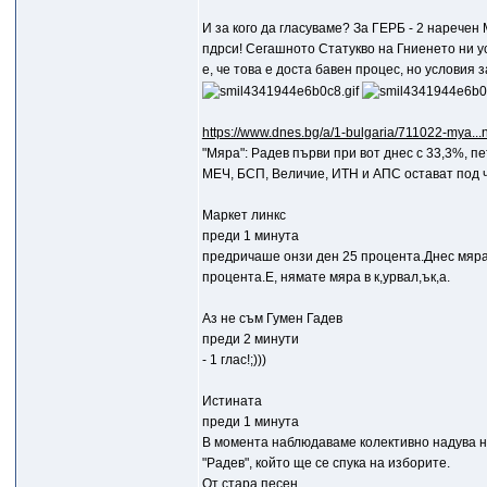
И за кого да гласуваме? За ГЕРБ - 2 наречен
пдрси! Сегашното Статукво на Гниенето ни у
е, че това е доста бавен процес, но условия 
https://www.dnes.bg/a/1-bulgaria/711022-mya...
"Мяра": Радев първи при вот днес с 33,3%, п
МЕЧ, БСП, Величие, ИТН и АПС остават под 
Маркет линкс
преди 1 минута
предричаше онзи ден 25 процента.Днес мяра 
процента.Е, нямате мяра в к,уpвaл,ък,а.
Aз не съм Гумен Гадев
преди 2 минути
- 1 глас!;)))
Истината
преди 1 минута
В момента наблюдаваме колективно надува не
"Радев", който ще се спука на изборите.
От стара песен