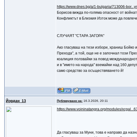
https://www.dnes.bg/a/1-bulgaria/713006-bor...y
Борисов вижда по-голяма опасност от войнат
Конфликтът в Близкия Изток може да повлеч
СЛУЧАЯТ "СТАРА ЗАГОРА"
Ако гласуваш на тези избори, храниш Бойко 
Прехода", а той, още не е започнал този Прех
коалиция ползвайки за повод международното
и в "името на народа" вземайки над 160 депу
само средство за осъществяването й!
Йордан_13
Публикувано на:
16.3.2026, 20:11
https://www.voininatangra.org/modules/xcgal...6
Да гласуваш за Муни, това е направо да наз