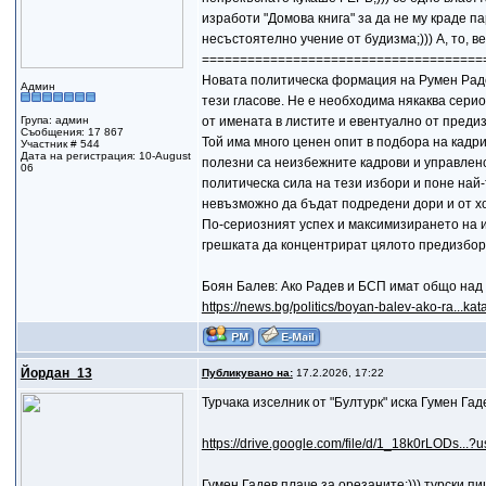
изработи "Домова книга" за да не му краде пар
несъстоятелно учение от будизма;))) А, то, в
=====================================
Новата политическа формация на Румен Радев
Админ
тези гласове. Не е необходима някаква сери
Група: админ
от имената в листите и евентуално от преди
Съобщения: 17 867
Той има много ценен опит в подбора на кадр
Участник # 544
Дата на регистрация: 10-August
полезни са неизбежните кадрови и управленс
06
политическа сила на тези избори и поне най-
невъзможно да бъдат подредени дори и от хо
По-сериозният успех и максимизирането на и
грешката да концентрират цялото предизбор
Боян Балев: Ако Радев и БСП имат общо над 
https://news.bg/politics/boyan-balev-ako-ra...kat
Йордан_13
Публикувано на:
17.2.2026, 17:22
Турчака изселник от "Бултурк" иска Гумен Гад
https://drive.google.com/file/d/1_18k0rLODs...?u
Гумен Гадев плаче за орезаните:))) турски п