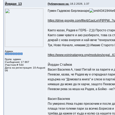
Йордан_13
Публикувано на:
18.2.2026, 1:37
Гумен Гадевско Берлианаре
https://drive.google.com/file/d/1aoLeVFtPPW...?
Както казах, Радев е ГЕРБ - 2;))) Просто ста
Както сами чувате и ако разбирате, това са
докрай с нова енергия и най-вече "генералск
Тук, Ново Начало, нямаме;))) Имаме Старото Н
Админ
https://www.voininatangra.org/modules/xcgal...6
Група: админ
Съобщения: 17 867
Йордан Стайков
Участник # 544
Дата на регистрация: 10-August
Васил Василев A, така! Питай ги за парите и 
06
Пеевски, казва, че Радев му е откраднал пари
издържа на "Домовата книга" и слезе в партий
нямаше да може да ги харчи, защото Пеевски,
Пеевски рева за кеша на Радев, а Бойко - не?;
Васил Василев
По умерено.Нека първо прескочим и после да
плаща тези големи пари за всичко.Борисов и 
трябва да кажем от къда и колко са нашите п