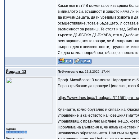
Какъв нов път? В момента се извършва болш
в миналото си, всъщност и защото няма личн
да изучим децата, да ги уредим в живота и да
осъществяване, това е бъдещето. И остава 
възможност за реванш. Те стоят и зад Бойко 
търсите ДЪЛБОКА ДЪРЖАВА, ето я Дълбоката
реставрация, която говори, че българският 
съпроводен с неизвестности, трудности, изп
С една малка подробност, обаче, че неговото
Йордан_13
Публикувано на:
22.2.2026, 17:44
Проф. Михайлова: В момента Народното съб
Гюров трябваше да провери Цицелков, каза 
https://www.dnes.bg/a/1-bulgaria/711561-pro...
Ку знайте, колко брутално и сипвах на Класна
управление и качеството на човешкият мат'рял
управляващ с правилно мислене, нещо, което 
Проблема на България е, че няма качествен п
Админ
независимо образованието. Нал съм ви думал,
Група: админ