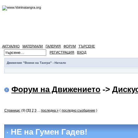
АКТУАЛНО
МАТЕРИАЛИ
ГАЛЕРИЯ
ФОРУМ
ТЪРСЕНЕ
РЕГИСТРАЦИЯ
ВХОД
Движение "Воини на Тангра" - Начало
Форум на Движението
->
Диску
Страници:
(9)
[1]
2
3
...
последна »
(
последно съобщение
)
НЕ на Гумен Гадев!