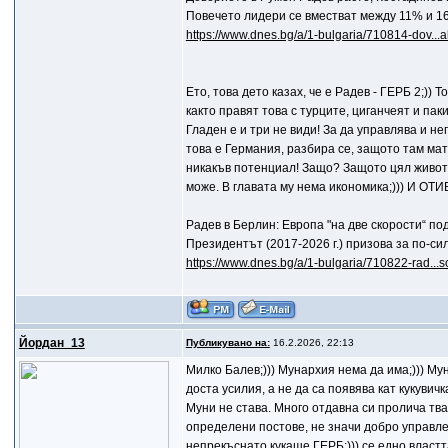
Повечето лидери се вместват между 11% и 1
https://www.dnes.bg/a/1-bulgaria/710814-dov...
Ето, това дето казах, че е Радев - ГЕРБ 2;)) 
както правят това с турците, циганчеят и пак
Гладен е и три не види! За да управлява и не
това е Германия, разбира се, защото там мат
никакъв потенциал! Защо? Защото цял живот 
може. В главата му нема икономика;))) И
Радев в Берлин: Европа "на две скорости“ п
Президентът (2017-2026 г.) призова за по-с
https://www.dnes.bg/a/1-bulgaria/710822-rad...
Йордан_13
Публикувано на:
16.2.2026, 22:13
Mилко Балев;))) Мунархия нема да има;))) Му
доста усилия, а не да са появява кат кукувичк
Муни не става. Много отдавна си пролича тва
определени постове, не значи добро управле
непрекъснато кукаше ГЕРБ;))) се едно власт