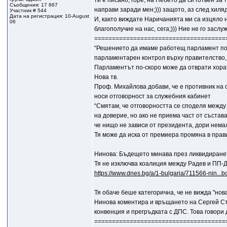
ти е писано, горе, на Небето да си готвен за 
Съобщения: 17 867
направи заради мен;))) защото, аз след хиля
Участник # 544
Дата на регистрация: 10-August
И, както виждате Наричанията ми са изцяло нас
06
благополучие на нас, сега;))) Ние не го зас
=====================================
“Решението да имаме работещ парламент по 
парламентарен контрол върху правителство, 
Парламентът по-скоро може да отврати хорат
Нова тв.
Проф. Михайлова добави, че е противник на 
носи отговорност за служебния кабинет
“Смятам, че отговорността се споделя между
на доверие, но ако не приема част от състав
че нищо не зависи от президента, дори нема
Тя може да иска от премиера промяна в прав
Нинова: Бъдещето минава през ликвидиране
Тя не изключва коалиция между Радев и ПП-
https://www.dnes.bg/a/1-bulgaria/711566-nin...b
Тя обаче беше категорична, че не вижда "нов
Нинова коментира и връщането на Сергей Ста
конвенция и прегръдката с ДПС. Това говори 
=====================================