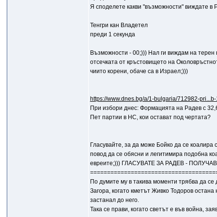
Я споделете какви "възможности" виждате в 
Тенгри кан Владетел
преди 1 секунда
Възможности - 00;))) Нал ги виждам на терен
отсечката от кръстовището на Околовръстното
чиито корени, обаче са в Израел;)))
https://www.dnes.bg/a/1-bulgaria/712982-pri...
При избори днес: Формацията на Радев с 32,
Пет партии в НС, кои остават под чертата?
Гласувайте, за да може Бойко да се коалира 
повод да се обясни и легитимира подобна коа
евреите;))) ГЛАСУВАТЕ ЗА РАДЕВ - ПОЛУЧА
=====================================
По думите му в такива моменти трябва да се
Загора, когато кметът Живко Тодоров остана
застанал до него.
Така се прави, когато светът е във война, зая