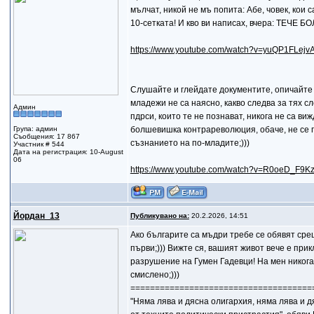
мълчат, никой не мъ попита: Абе, човек, кои с
10-сетката! И кво ви написах, вчера: ТЕ
https://www.youtube.com/watch?v=yuQP1FLejv
Слушайте и глейдате документите, опичайте с
младежи не са наясно, какво следва за тях с
Админ
пдрси, които те не познават, никога не са ви
Група: админ
болшевишка контрареволюция, обаче, не се го
Съобщения: 17 867
съзнанието на по-младите;)))
Участник # 544
Дата на регистрация: 10-August
06
https://www.youtube.com/watch?v=R0oeD_F9K
Йордан_13
Публикувано на:
20.2.2026, 14:51
Ако българите са мъдри требе се обявят срещ
първи;))) Вижте ся, вашият живот вече е при
разрушение на Гумен Гадевци! На мен никога 
смислено;)))
=====================================
"Няма лява и дясна олигархия, няма лява и 