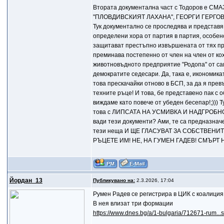
Втората документална част с Тодоров е
"ПЛОВДИВСКИЯТ ЛАХАНА", ГЕОРГИ ГЕРГОВ
Тук документално се проследява и представя 
определени хора от партия в партия, особено
защитават престъпно извършената от тях при
преминава постепенно от член на член от кох
животновъдното предприятие "Родопа" от сам
демократите седесари. Да, така е, икономика
това прескачайки отново в БСП, за да я прев
техните ръце! И това, бе представено пак с 
виждаме като повече от убеден бесепар!;))) 
това с ЛИПСАТА НА УСМИВКА И НАДГРОБНОТ
вади тези документи? Ами, те са предназначен
тези неща И ЩЕ ГЛАСУВАТ ЗА СОБСТВЕН
РЪЦЕТЕ ИМ! НЕ, НА ГУМЕН ГАДЕВ! СМЪРТ
Йордан_13
Публикувано на:
2.3.2026, 17:04
Румен Радев се регистрира в ЦИК с коалиция
В нея влизат три формации
https://www.dnes.bg/a/1-bulgaria/712671-rum...s