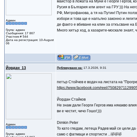
майстор в ложата на Муни е Георги Гергов, ко
Русия в България или агент на ГРУ:))) На нег
РФ, Митрофанова, а тя на Путин! Путин ползв
избори и това ще е напълно законно и легит
Админ
де факто е вбиване на клин за откъсване на 
Група: админ
Много хитър ход, а хазарите-москале знаят, 
Съобщения: 17 867
Участник # 544
Дата на регистрация: 10-August
06
Йордан_13
Публикувано на:
17.3.2026, 9:31
петър Стойчев е водач на листата на "Прогр
https://www.facebook.com/reel/7508297112990
Йордан Стайков
Не знам дали Георги Гергов има някакво влия
ви е честит, чичо Гошо!;)))
Dimkin Peter
Админ
То като гледам, летеца Радев май се цели да
Група: админ
само с фатмаци и спортисти ...🤣🤣🤣