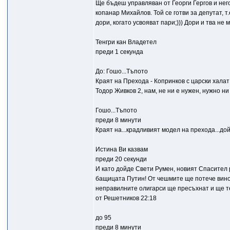
Ще бъдеш управляван от Георги Гергов и нег
копанар Михайлов. Той се готви за депутат, т
дори, когато усвояват пари;))) Дори и тва не 
Тенгри кан Владетел
преди 1 секунда
До: Гошо...Тъпото
Краят на Прехода - Копринков с царски халат
Тодор Живков 2, нам, не ни е нужен, нужно н
Гошо...Тъпото
преди 8 минути
Краят на...крадливият модел на прехода...дойд
Истина Ви казвам
преди 20 секунди
И като дойде Свети Румен, новият Спасител 
бащицата Путин! От чешмите ще потече вино
неправилните олигарси ще пресъхнат и ще тек
от Решетников 22:18
до 95
преди 8 минути