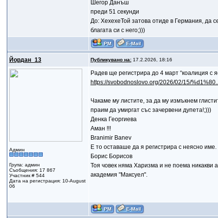
Шегор Данъш
преди 51 секунди
До: ХехехеТой затова отиде в Германия, да с
благата си с него;)))
Йордан_13
Публикувано на:
17.2.2026, 18:16
Радев ще регистрира до 4 март “коалиция с я
https://svobodnoslovo.org/2026/02/15/%d1%8
Чакаме му листите, за да му измъкнем глисти
праим да умиргат със зачервени дупета!;)))
Денка Георгиева
Аман !!!
Branimir Banev
Е то оставаше да я регистрира с неясно име.
Админ
Борис Борисов
Група: админ
Тоя човек няма Харизма и не поема никакви а
Съобщения: 17 867
академия "Максуел".
Участник # 544
Дата на регистрация: 10-August
06