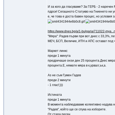
И за кого да гласуваме? За ГЕРБ - 2 наречен
пдрси! Сегашното Статукво на Гниенето ни у
е, че това е доста бавен процес, но условия 
https://www.dnes.bg/a/1-bulgaria/711022-mya...
"Мяра": Радев първи при вот днес с 33,3%, п
МЕЧ, БСП, Величие, ИТН и АПС остават под 
Маркет линкс
преди 1 минута
предричаше онзи ден 25 процента.Днес мяра 
процента.Е, нямате мяра в к,уpвaл,ък,а.
Aз не съм Гумен Гадев
преди 2 минути
- 1 глас!;)))
Истината
преди 1 минута
В момента наблюдаваме колективно надува не
"Радев", който ще се спука на изборите.
От стара песен