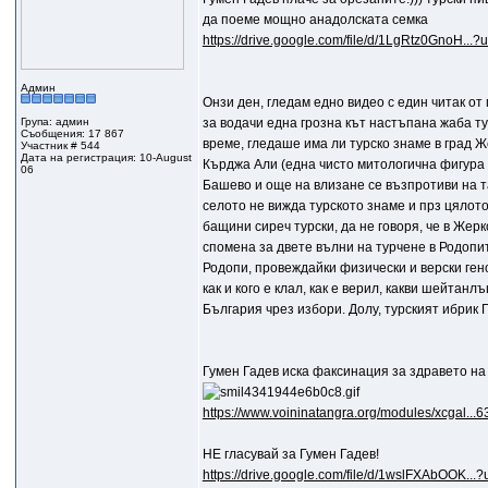
да поеме мощно анадолската семка
https://drive.google.com/file/d/1LgRtz0GnoH...?
Админ
Онзи ден, гледам едно видео с един читак от 
Група: админ
за водачи една грозна кът настъпана жаба ту
Съобщения: 17 867
време, гледаше има ли турско знаме в град 
Участник # 544
Дата на регистрация: 10-August
Кърджа Али (една чисто митологична фигура 
06
Башево и още на влизане се възпротиви на та
селото не вижда турското знаме и прз цялот
бащини сиреч турски, да не говоря, че в Жер
спомена за двете вълни на турчене в Родопите
Родопи, провеждайки физически и верски ген
как и кого е клал, как е верил, какви шейтан
България чрез избори. Долу, турският ибрик 
Гумен Гадев иска факсинация за здравето н
https://www.voininatangra.org/modules/xcgal...6
НЕ гласувай за Гумен Гадев!
https://drive.google.com/file/d/1wslFXAbOOK...?