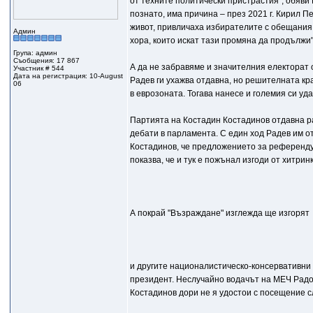
от техните политически пристрастия", обяви 
познато, има причина – през 2021 г. Кирил 
живот, привличаха избирателите с обещания, 
Админ
хора, които искат тази промяна да продължи"
Група: админ
Съобщения: 17 867
А да не забравяме и значителния електорат 
Участник # 544
Дата на регистрация: 10-August
Радев ги ухажва отдавна, но решителната кр
06
в еврозоната. Тогава нанесе и големия си уд
Партията на Костадин Костадинов отдавна р
дебати в парламента. С един ход Радев им о
Костадинов, че предложението за референду
показва, че и тук е пожънал изгоди от хитринк
А покрай "Възраждане" изглежда ще изгорят
и другите националистическо-консервативни
президент. Неслучайно водачът на МЕЧ Радос
Костадинов дори не я удостои с посещение с