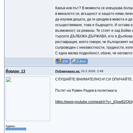
Какъв нов път? В момента се извършва болш
в миналото си, всъщност и защото няма личн
да изучим децата, да ги уредим в живота и да
осъществяване, това е бъдещето. И остава 
възможност за реванш. Те стоят и зад Бойко 
търсите ДЪЛБОКА ДЪРЖАВА, ето я Дълбоката
реставрация, която говори, че българският 
съпроводен с неизвестности, трудности, изп
С една малка подробност, обаче, че неговото
Йордан_13
Публикувано на:
23.2.2026, 2:49
СЛУШАЙТЕ ВНИМАТЕЛНО И СИ ОПИЧАЙТЕ 
Пътят на Румен Радев в политиката
https://www.youtube.com/watch?v=_tQswB2Q04
Админ