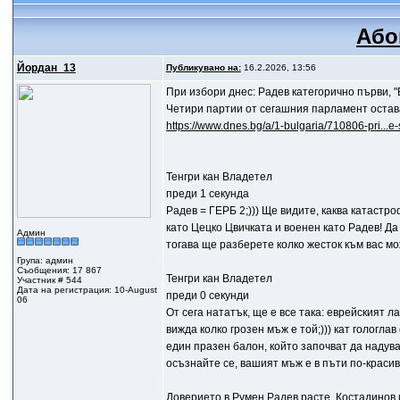
Або
Йордан_13
Публикувано на:
16.2.2026, 13:56
При избори днес: Радев категорично първи, 
Четири партии от сегашния парламент остав
https://www.dnes.bg/a/1-bulgaria/710806-pri...e-
Тенгри кан Владетел
преди 1 секунда
Радев = ГЕРБ 2;))) Ще видите, каква катаст
като Цецко Цвичката и военен като Радев! Д
Админ
тогава ще разберете колко жесток към вас мо
Група: админ
Съобщения: 17 867
Тенгри кан Владетел
Участник # 544
Дата на регистрация: 10-August
преди 0 секунди
06
От сега нататък, ще е все така: еврейският л
вижда колко грозен мъж е той;))) кат гологла
един празен балон, който започват да надуват
осъзнайте се, вашият мъж е в пъти по-красив! 
Доверието в Румен Радев расте, Костадинов 