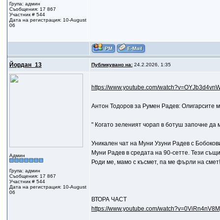
Група: админ
Съобщения: 17 867
Участник # 544
Дата на регистрация: 10-August
06
Йордан_13
Публикувано на:
24.2.2026, 1:35
https://www.youtube.com/watch?v=OYJb3d4vn
Антон Тодоров за Румен Радев: Олигарсите м
" Когато зеленият чорап в ботуш започне да м
Уникален чат на Муни Узуни Радев с Бобоко
Муни Радев в средата на 90-сетте. Тези същ
Админ
Роди ме, мамо с късмет, па ме фърли на смет!
Група: админ
Съобщения: 17 867
Участник # 544
Дата на регистрация: 10-August
06
ВТОРА ЧАСТ
https://www.youtube.com/watch?v=0ViRn4nV8