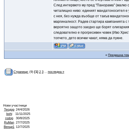
След интервюто му пред "Панорама" (малко с
читалищно ниво: единият мандатоносител е у
с нея, без нужда въобще от такъв мандатонос
маргиналност. Радев стартира кампанията с 
вероятно защото заедно ще борят олигархият
следователно е прогресивен човек (Иво Хрис
топчето, дето всички чакат, няма да пукне.
«
Предишна те
Страници:
(9)
[1]
2
3
...
последна »
Нови участници
Теодор
24/4/2026
bohi
11/11/2025
rodop
30/8/2025
RuMan
27/7/2025
Венци1
12/7/2025