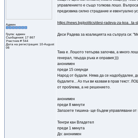
управлението е също толкова лошо. Въпроса е
предизвика силно страдание и евентуално уск
https://news.bg/politics/desi-radeva-za-koa...ta
Админ
Група: админ
Деси Радева за коалицията на съпруга си: "М
Съобщения: 17 867
Участник # 544
Дата на регистрация: 10-August
06
Taка е. Лошото тепърва започва, а много лош
генерал, твърда ръка и оправия;)))
анонимен
преди 15 секунди
Народ от будали. Няма да се надобудалее, док
будалите... Аз пък ви казвам в прав текст:
от проблема, а не решението.
анонимен
преди 8 минути
Запазете тишина- ще бъдем управлявани 
Тенгри кан Владетел
преди 1 минута
До: анонимен