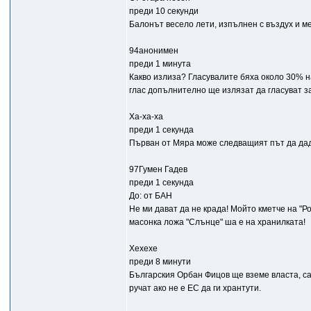
преди 10 секунди
Балонът весело лети, изпълнен с въздух и ме
94анонимен
преди 1 минута
Какво излиза? Гласувалите бяха около 30% н
глас допълнително ще излязат да гласуват з
Ха-ха-ха
преди 1 секунда
Първан от Мяра може следващият път да даде
97Гумен Гадев
преди 1 секунда
До: от БАН
Не ми дават да не крада! Мойто кметче на "Ро
масонка ложа "Слънце" ша е на хранилката!
Хехехе
преди 8 минути
Българския Орбан Фицов ще вземе власта, са
ручат ако не е ЕС да ги хрантути.