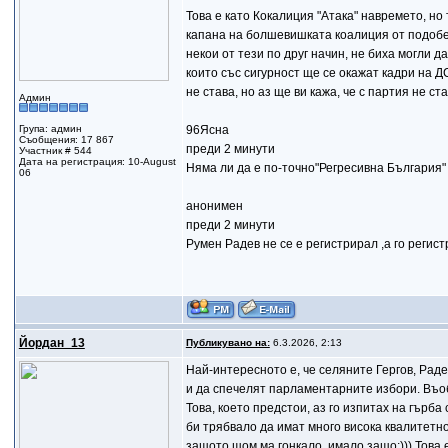
Това е като Кокалиция "Атака" навремето, н
капана на болшевишката коалиция от подобен
некои от тези по друг начин, не биха могли да
които със сигурност ще се окажат кадри на Д
не става, но аз ще ви кажа, че с партия не с
Админ
Група: админ
96Ясна
Съобщения: 17 867
преди 2 минути
Участник # 544
Дата на регистрация: 10-August
Няма ли да е по-точно"Регресивна България"
06
анонимен
преди 2 минути
Румен Радев не се е регистрирал ,а го регис
Йордан_13
Публикувано на:
6.3.2026, 2:13
Най-интересното е, че селяните Гергов, Раде
и да спечелят парламентарните избори. Въоб
Това, което предстои, аз го изпитах на гърба
би трябвало да имат много висока квалитетно
защото щом ма гонкало, имало защо;))) Това е