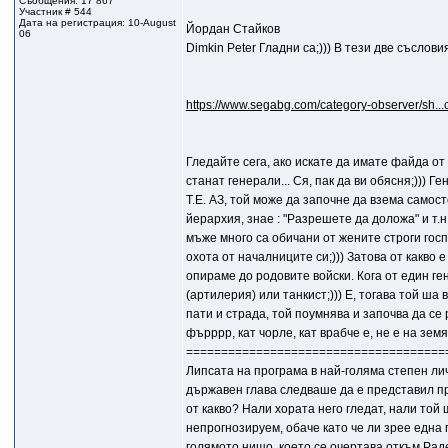
Съобщения: 17 867
Участник # 544
Дата на регистрация: 10-August
Йордан Стайков
06
Dimkin Peter Гладни са;))) В тези две съслови
https://www.segabg.com/category-observer/sh..
Гледайте сега, ако искате да имате файда от
станат генерали... Ся, пак да ви обясня;)))
Т.Е. АЗ, той може да започне да взема самос
йерархия, знае : "Разрешете да доложа" и т.н.
мъже много са обичани от жените строги госп
охота от началниците си;))) Затова от какво е
опираме до родовите войски. Кога от един ге
(артилерия) или танкист;))) Е, тогава той ша в
пати и страда, той поумнява и започва да се 
фърррр, кат чорле, кат врабче е, не е на земят
=====================================
Липсата на програма в най-голяма степен ли
държавен глава следваше да е представил п
от какво? Нали хората него гледат, нали то
непрогнозируем, обаче като че ли зрее една 
голямото нищо, което се очертава откъм Рад