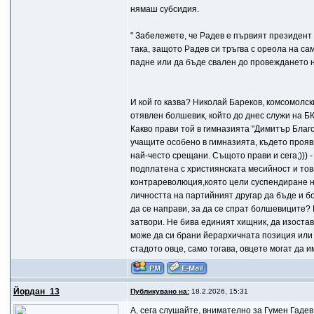
нямаш субсидия.
" Забележете, че Радев е първият президент в
така, защото Радев си тръгва с ореола на са
падне или да бъде свален до провеждането н
И кой го казва? Николай Бареков, комсомолски
отявлен болшевик, който до днес служи на Б
Какво прави той в гимназията "Димитър Благ
учащите особено в гимназията, където прояв
най-често срещани. Същото прави и сега;))) 
подплатена с християнската месийност и тов
контрареволюция,която цели суспендиране на
личността на партийният другар да бъде и б
да се направи, за да се спрат болшевиците?
затвори. Не бива единият хищник, да изостава
може да си брани йерархичната позиция или 
стадото овце, само тогава, овцете могат да 
Йордан_13
Публикувано на:
18.2.2026, 15:31
A, сега слушайте, внимателно за Гумен Гаде