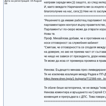
Дата на регистрация: 10-August
направи заради мен;))) защото, аз след хиля
06
И, както виждате Наричанията ми са изцяло нас
благополучие на нас, сега;))) Ние не го зас
=====================================
“Решението да имаме работещ парламент по 
парламентарен контрол върху правителство, 
Парламентът по-скоро може да отврати хорат
Нова тв.
Проф. Михайлова добави, че е противник на 
носи отговорност за служебния кабинет
“Смятам, че отговорността се споделя между
на доверие, но ако не приема част от състав
че нищо не зависи от президента, дори нема
Тя може да иска от премиера промяна в прав
Нинова: Бъдещето минава през ликвидиране
Тя не изключва коалиция между Радев и ПП-
https://www.dnes.bg/a/1-bulgaria/711566-nin...b
Тя обаче беше категорична, че не вижда "нов
Нинова коментира и връщането на Сергей Ста
конвенция и прегръдката с ДПС. Това говори 
=====================================