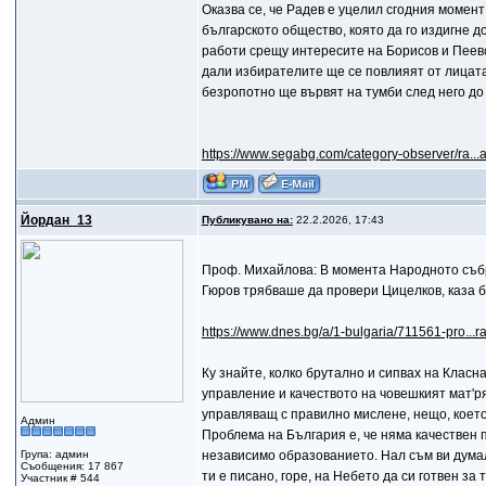
Оказва се, че Радев е уцелил сгодния момент
българското общество, която да го издигне 
работи срещу интересите на Борисов и Пеевс
дали избирателите ще се повлияят от лицата 
безропотно ще вървят на тумби след него до 
https://www.segabg.com/category-observer/ra...
Йордан_13
Публикувано на:
22.2.2026, 17:43
Проф. Михайлова: В момента Народното съб
Гюров трябваше да провери Цицелков, каза 
https://www.dnes.bg/a/1-bulgaria/711561-pro...
Ку знайте, колко брутално и сипвах на Класна
управление и качеството на човешкият мат'рял
управляващ с правилно мислене, нещо, което 
Админ
Проблема на България е, че няма качествен п
Група: админ
независимо образованието. Нал съм ви думал,
Съобщения: 17 867
ти е писано, горе, на Небето да си готвен за 
Участник # 544