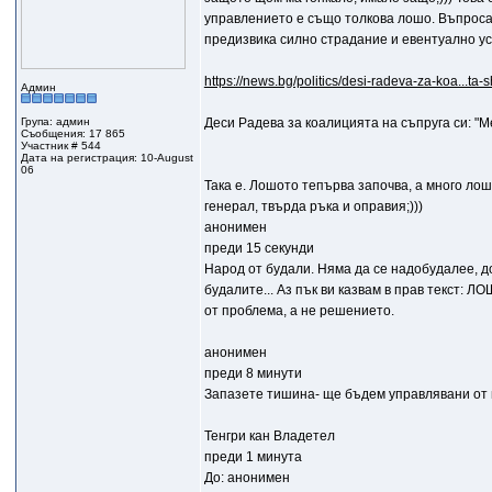
управлението е също толкова лошо. Въпроса е
предизвика силно страдание и евентуално уск
https://news.bg/politics/desi-radeva-za-koa...ta
Админ
Група: админ
Деси Радева за коалицията на съпруга си: "М
Съобщения: 17 865
Участник # 544
Дата на регистрация: 10-August
06
Taка е. Лошото тепърва започва, а много лош
генерал, твърда ръка и оправия;)))
анонимен
преди 15 секунди
Народ от будали. Няма да се надобудалее, док
будалите... Аз пък ви казвам в прав текст:
от проблема, а не решението.
анонимен
преди 8 минути
Запазете тишина- ще бъдем управлявани 
Тенгри кан Владетел
преди 1 минута
До: анонимен