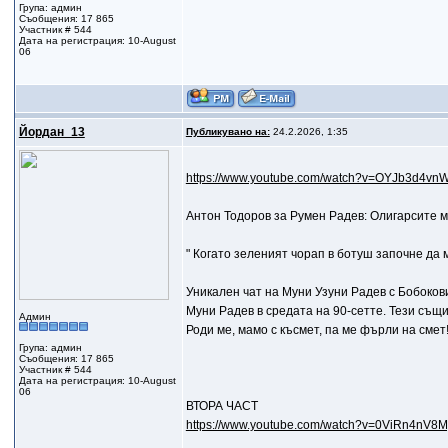
Група: админ
Съобщения: 17 865
Участник # 544
Дата на регистрация: 10-August
06
Йордан_13
Публикувано на:
24.2.2026, 1:35
https://www.youtube.com/watch?v=OYJb3d4vn
Антон Тодоров за Румен Радев: Олигарсите м
" Когато зеленият чорап в ботуш започне да м
Уникален чат на Муни Узуни Радев с Бобоко
Муни Радев в средата на 90-сетте. Тези същ
Админ
Роди ме, мамо с късмет, па ме фърли на смет!
Група: админ
Съобщения: 17 865
Участник # 544
Дата на регистрация: 10-August
06
ВТОРА ЧАСТ
https://www.youtube.com/watch?v=0ViRn4nV8