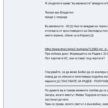
Я споделете какви "възможности" виждате в 
Тенгри кан Владетел
преди 1 секунда
Възможности - 00;))) Нал ги виждам на терен
отсечката от кръстовището на Околовръстното
чиито корени, обаче са в Израел;)))
https://www.dnes.bg/a/1-bulgaria/712982-pri...
При избори днес: Формацията на Радев с 32,
Пет партии в НС, кои остават под чертата?
Гласувайте, за да може Бойко да се коалира 
повод да се обясни и легитимира подобна коа
евреите;))) ГЛАСУВАТЕ ЗА РАДЕВ - ПОЛУЧА
=====================================
По думите му в такива моменти трябва да се
Загора, когато кметът Живко Тодоров остана
застанал до него.
Така се прави, когато светът е във война, зая