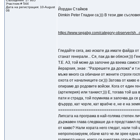
Съобщения: 17 865
Участник # 544
Дата на регистрация: 10-August
Йордан Стайков
06
Dimkin Peter Гладни са;))) В тези две съслови
https://www.segabg.com/category-observer/sh..
Гледайте сега, ако искате да имате файда от
станат генерали... Ся, пак да ви обясня;)))
Т.Е. АЗ, той може да започне да взема самос
йерархия, знае : "Разрешете да доложа" и т.н.
мъже много са обичани от жените строги госп
охота от началниците си;))) Затова от какво е
опираме до родовите войски. Кога от един ге
(артилерия) или танкист;))) Е, тогава той ша в
пати и страда, той поумнява и започва да се 
фърррр, кат чорле, кат врабче е, не е на земят
=====================================
Липсата на програма в най-голяма степен ли
държавен глава следваше да е представил п
от какво? Нали хората него гледат, нали то
непрогнозируем, обаче като че ли зрее една 
голямото нищо, което се очертава откъм Рад