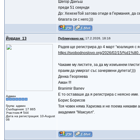
Шегор Данъш
преди 51 секунди
До: ХехехеТой затова отиде в Германия, да с
благата си с него;)))
Йордан_13
Публикувано на:
17.2.2026, 18:16
Радев ще регистрира до 4 март “коалиция с я
https://svobodnoslovo.org/2026/02/15/%d1%8
Чакаме му листите, за да му измъкнем глисти
праим да умиргат със зачервени дупета!;)))
Денка Георгиева
Аман !!!
Branimir Banev
Е то оставаше да я регистрира с неясно име.
Админ
Борис Борисов
Група: админ
Тоя човек няма Харизма и не поема никакви а
Съобщения: 17 865
академия "Максуел".
Участник # 544
Дата на регистрация: 10-August
06