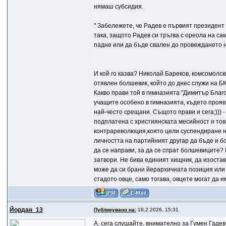
нямаш субсидия.
" Забележете, че Радев е първият президент в
така, защото Радев си тръгва с ореола на са
падне или да бъде свален до провеждането н
И кой го казва? Николай Бареков, комсомолски
отявлен болшевик, който до днес служи на Б
Какво прави той в гимназията "Димитър Благ
учащите особено в гимназията, където прояв
най-често срещани. Същото прави и сега;))) 
подплатена с християнската месийност и тов
контрареволюция,която цели суспендиране на
личността на партийният другар да бъде и б
да се направи, за да се спрат болшевиците?
затвори. Не бива единият хищник, да изостава
може да си брани йерархичната позиция или 
стадото овце, само тогава, овцете могат да 
Йордан_13
Публикувано на:
18.2.2026, 15:31
A, сега слушайте, внимателно за Гумен Гаде