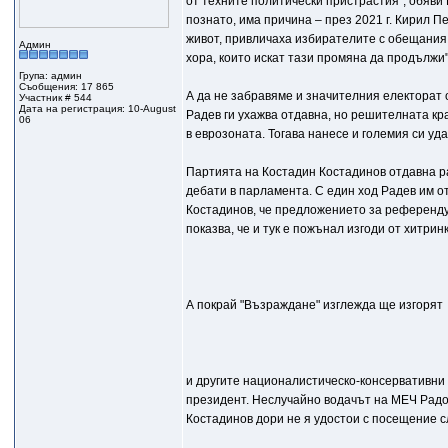
от техните политически пристрастия", обяви 
познато, има причина – през 2021 г. Кирил 
живот, привличаха избирателите с обещания, 
Админ
хора, които искат тази промяна да продължи"
Група: админ
Съобщения: 17 865
А да не забравяме и значителния електорат 
Участник # 544
Дата на регистрация: 10-August
Радев ги ухажва отдавна, но решителната кр
06
в еврозоната. Тогава нанесе и големия си уд
Партията на Костадин Костадинов отдавна р
дебати в парламента. С един ход Радев им о
Костадинов, че предложението за референду
показва, че и тук е пожънал изгоди от хитринк
А покрай "Възраждане" изглежда ще изгорят
и другите националистическо-консервативни
президент. Неслучайно водачът на МЕЧ Радос
Костадинов дори не я удостои с посещение с