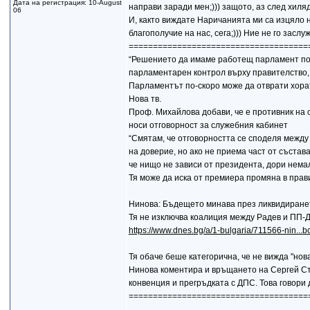
Дата на регистрация: 10-August
направи заради мен;))) защото, аз след хиля
06
И, както виждате Наричанията ми са изцяло нас
благополучие на нас, сега;))) Ние не го зас
=====================================
“Решението да имаме работещ парламент по 
парламентарен контрол върху правителство, 
Парламентът по-скоро може да отврати хорат
Нова тв.
Проф. Михайлова добави, че е противник на 
носи отговорност за служебния кабинет
“Смятам, че отговорността се споделя между
на доверие, но ако не приема част от състав
че нищо не зависи от президента, дори нема
Тя може да иска от премиера промяна в прав
Нинова: Бъдещето минава през ликвидиране
Тя не изключва коалиция между Радев и ПП-
https://www.dnes.bg/a/1-bulgaria/711566-nin...b
Тя обаче беше категорична, че не вижда "нов
Нинова коментира и връщането на Сергей Ста
конвенция и прегръдката с ДПС. Това говори 
=====================================