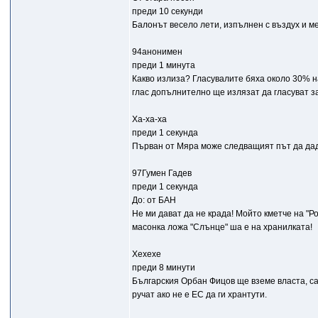
преди 10 секунди
Балонът весело лети, изпълнен с въздух и ме
94анонимен
преди 1 минута
Какво излиза? Гласувалите бяха около 30% н
глас допълнително ще излязат да гласуват з
Ха-ха-ха
преди 1 секунда
Първан от Мяра може следващият път да даде
97Гумен Гадев
преди 1 секунда
До: от БАН
Не ми дават да не крада! Мойто кметче на "Ро
масонка ложа "Слънце" ша е на хранилката!
Хехехе
преди 8 минути
Българския Орбан Фицов ще вземе власта, са
ручат ако не е ЕС да ги хрантути.