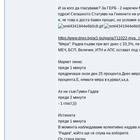
И за кого да гласуваме? За ГЕРБ - 2 наречен
пдрси! Сегашното Статукво на Гниенето ни у
е, че това е доста бавен процес, но условия 
https://www.dnes.bg/a/1-bulgaria/711022-mya...
"Мяра": Радев първи при вот днес с 33,3%, п
МЕЧ, БСП, Величие, ИТН и АПС остават под 
Маркет линкс
преди 1 минута
предричаше онзи ден 25 процента.Днес мяра 
процента.Е, нямате мяра в к,уpвaл,ък,а.
Aз не съм Гумен Гадев
преди 2 минути
- 1 глас!;)))
Истината
преди 1 минута
В момента наблюдаваме колективно надува не
"Радев", който ще се спука на изборите.
От стара песен