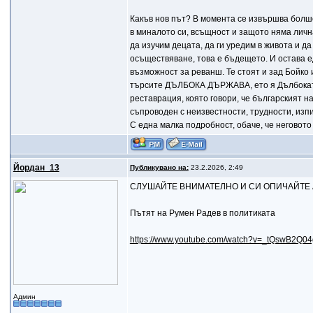
Какъв нов път? В момента се извършва болш
в миналото си, всъщност и защото няма личн
да изучим децата, да ги уредим в живота и да
осъществяване, това е бъдещето. И остава 
възможност за реванш. Те стоят и зад Бойко 
търсите ДЪЛБОКА ДЪРЖАВА, ето я Дълбоката
реставрация, която говори, че българският 
съпроводен с неизвестности, трудности, изп
С една малка подробност, обаче, че неговото
Йордан_13
Публикувано на:
23.2.2026, 2:49
СЛУШАЙТЕ ВНИМАТЕЛНО И СИ ОПИЧАЙТЕ 
Пътят на Румен Радев в политиката
https://www.youtube.com/watch?v=_tQswB2Q04
Админ