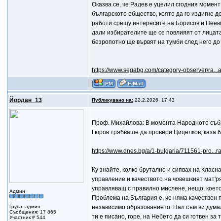
Оказва се, че Радев е уцелил сгодния момент
българското общество, която да го издигне 
работи срещу интересите на Борисов и Пеевс
дали избирателите ще се повлияят от лицата 
безропотно ще вървят на тумби след него до 
https://www.segabg.com/category-observer/ra...
Йордан_13
Публикувано на:
22.2.2026, 17:43
Проф. Михайлова: В момента Народното съб
Гюров трябваше да провери Цицелков, каза 
https://www.dnes.bg/a/1-bulgaria/711561-pro...
Ку знайте, колко брутално и сипвах на Класна
управление и качеството на човешкият мат'рял
управляващ с правилно мислене, нещо, което 
Админ
Проблема на България е, че няма качествен п
Група: админ
независимо образованието. Нал съм ви думал,
Съобщения: 17 865
ти е писано, горе, на Небето да си готвен за 
Участник # 544