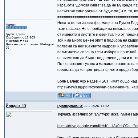
изработи "Домова книга" за да не му краде пар
несъстоятелно учение от будизма;))) А, то, в
=====================================
Новата политическа формация на Румен Радев
Админ
тези гласове. Не е необходима някаква сери
Група: админ
от имената в листите и евентуално от преди
Съобщения: 17 865
Той има много ценен опит в подбора на кадр
Участник # 544
Дата на регистрация: 10-August
полезни са неизбежните кадрови и управленс
06
политическа сила на тези избори и поне най-
невъзможно да бъдат подредени дори и от хо
По-сериозният успех и максимизирането на и
грешката да концентрират цялото предизбор
Боян Балев: Ако Радев и БСП имат общо над 
https://news.bg/politics/boyan-balev-ako-ra...kat
Йордан_13
Публикувано на:
17.2.2026, 17:22
Турчака изселник от "Бултурк" иска Гумен Гад
https://drive.google.com/file/d/1_18k0rLODs...?u
Гумен Гадев плаче за орезаните:))) турски п