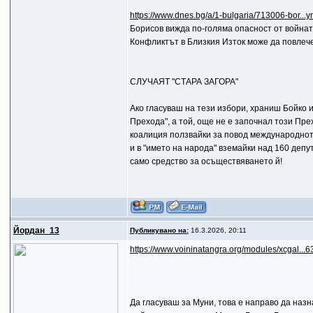
https://www.dnes.bg/a/1-bulgaria/713006-bor...y
Борисов вижда по-голяма опасност от войнат
Конфликтът в Близкия Изток може да повлеч
СЛУЧАЯТ "СТАРА ЗАГОРА"
Ако гласуваш на тези избори, храниш Бойко 
Прехода", а той, още не е започнал този Прех
коалиция ползвайки за повод международното
и в "името на народа" вземайки над 160 депу
само средство за осъществяването й!
Йордан_13
Публикувано на:
16.3.2026, 20:11
https://www.voininatangra.org/modules/xcgal...6
Да гласуваш за Муни, това е направо да наз