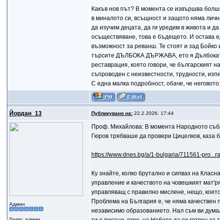
Какъв нов път? В момента се извършва болш
в миналото си, всъщност и защото няма личн
да изучим децата, да ги уредим в живота и да
осъществяване, това е бъдещето. И остава 
възможност за реванш. Те стоят и зад Бойко 
търсите ДЪЛБОКА ДЪРЖАВА, ето я Дълбоката
реставрация, която говори, че българският 
съпроводен с неизвестности, трудности, изп
С една малка подробност, обаче, че неговото
Йордан_13
Публикувано на:
22.2.2026, 17:44
Проф. Михайлова: В момента Народното съб
Гюров трябваше да провери Цицелков, каза 
https://www.dnes.bg/a/1-bulgaria/711561-pro...
Ку знайте, колко брутално и сипвах на Класна
управление и качеството на човешкият мат'рял
управляващ с правилно мислене, нещо, което 
Проблема на България е, че няма качествен п
Админ
независимо образованието. Нал съм ви думал,
Група: админ