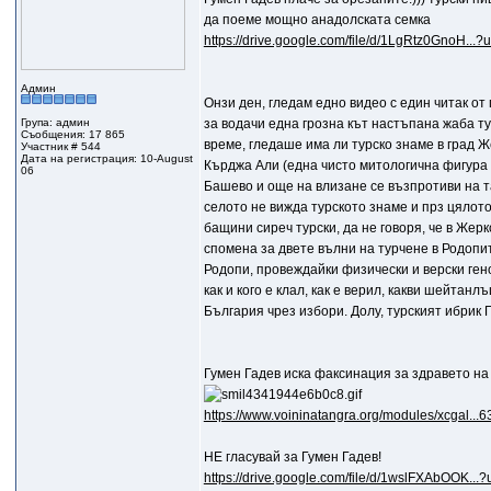
да поеме мощно анадолската семка
https://drive.google.com/file/d/1LgRtz0GnoH...?
Админ
Онзи ден, гледам едно видео с един читак от 
Група: админ
за водачи една грозна кът настъпана жаба ту
Съобщения: 17 865
време, гледаше има ли турско знаме в град 
Участник # 544
Дата на регистрация: 10-August
Кърджа Али (една чисто митологична фигура 
06
Башево и още на влизане се възпротиви на та
селото не вижда турското знаме и прз цялот
бащини сиреч турски, да не говоря, че в Жер
спомена за двете вълни на турчене в Родопите
Родопи, провеждайки физически и верски ген
как и кого е клал, как е верил, какви шейтан
България чрез избори. Долу, турският ибрик 
Гумен Гадев иска факсинация за здравето н
https://www.voininatangra.org/modules/xcgal...6
НЕ гласувай за Гумен Гадев!
https://drive.google.com/file/d/1wslFXAbOOK...?