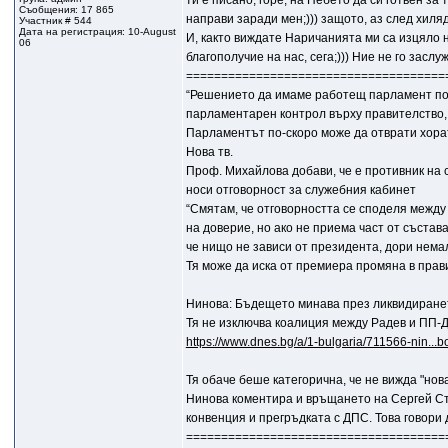
ти е писано, горе, на Небето да си готвен за 
Съобщения: 17 865
направи заради мен;))) защото, аз след хиля
Участник # 544
Дата на регистрация: 10-August
И, както виждате Наричанията ми са изцяло нас
06
благополучие на нас, сега;))) Ние не го зас
=====================================
“Решението да имаме работещ парламент по 
парламентарен контрол върху правителство, 
Парламентът по-скоро може да отврати хорат
Нова тв.
Проф. Михайлова добави, че е противник на 
носи отговорност за служебния кабинет
“Смятам, че отговорността се споделя между
на доверие, но ако не приема част от състав
че нищо не зависи от президента, дори нема
Тя може да иска от премиера промяна в прав
Нинова: Бъдещето минава през ликвидиране
Тя не изключва коалиция между Радев и ПП-
https://www.dnes.bg/a/1-bulgaria/711566-nin...b
Тя обаче беше категорична, че не вижда "нов
Нинова коментира и връщането на Сергей Ста
конвенция и прегръдката с ДПС. Това говори 
=====================================