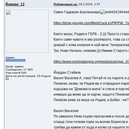
Йордан_13
Публикувано на:
18.2.2026, 1:37
Гумен Гадевско Берлианаре
https://drive.google.com/file/d/1aoLeVFtPPW...?
Както казах, Радев е ГЕРБ - 2;))) Просто ста
Както сами чувате и ако разбирате, това са
докрай с нова енергия и най-вече "генералск
Тук, Ново Начало, нямаме;))) Имаме Старото Н
Админ
https://www.voininatangra.org/modules/xcgal...6
Група: админ
Съобщения: 17 865
Йордан Стайков
Участник # 544
Дата на регистрация: 10-August
Васил Василев A, така! Питай ги за парите и 
06
Пеевски, казва, че Радев му е откраднал пари
издържа на "Домовата книга" и слезе в партий
нямаше да може да ги харчи, защото Пеевски,
Пеевски рева за кеша на Радев, а Бойко - не?;
Васил Василев
По умерено.Нека първо прескочим и после да
плаща тези големи пари за всичко.Борисов и 
трябва да кажем от къда и колко са нашите п