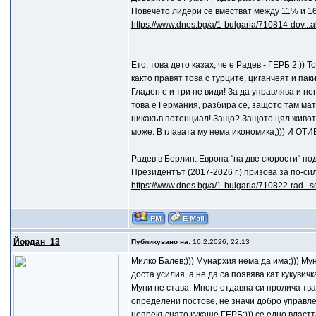
Повечето лидери се вместват между 11% и 1
https://www.dnes.bg/a/1-bulgaria/710814-dov...
Ето, това дето казах, че е Радев - ГЕРБ 2;)) 
както правят това с турците, циганчеят и пак
Гладен е и три не види! За да управлява и не
това е Германия, разбира се, защото там мат
никакъв потенциал! Защо? Защото цял живот 
може. В главата му нема икономика;))) И
Радев в Берлин: Европа "на две скорости“ п
Президентът (2017-2026 г.) призова за по-с
https://www.dnes.bg/a/1-bulgaria/710822-rad...
Йордан_13
Публикувано на:
16.2.2026, 22:13
Mилко Балев;))) Мунархия нема да има;))) Му
доста усилия, а не да са появява кат кукувичк
Муни не става. Много отдавна си пролича тва
определени постове, не значи добро управле
непрекъснато кукаше ГЕРБ;))) се едно власт