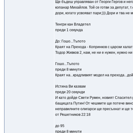
Ще бъдеш управляван от Георги Гергов и нег
копанар Михайлов. Той се готви за депутат, т
дори, когато усвояват пари;))) Дори и тва не 
Тенгри кан Владетел
преди 1 секунда
До: Гошо...Тъпото
Краят на Прехода - Копринков с царски халат
Тодор Живков 2, нам, не ни е нужен, нужно н
Гошо...Тъпото
преди 8 минути
Краят на...крадливият модел на прехода...дойд
Истина Ви казвам
преди 20 секунди
И като дойде Свети Румен, новият Спасител 
бащицата Путин! От чешмите ще потече вино
неправилните олигарси ще пресъхнат и ще тек
от Решетников 22:18
до 95
преди 8 минути