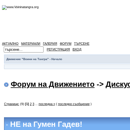
АКТУАЛНО
МАТЕРИАЛИ
ГАЛЕРИЯ
ФОРУМ
ТЪРСЕНЕ
РЕГИСТРАЦИЯ
ВХОД
Движение "Воини на Тангра" - Начало
Форум на Движението
->
Диску
Страници:
(9)
[1]
2
3
...
последна »
(
последно съобщение
)
НЕ на Гумен Гадев!