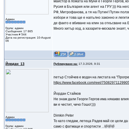
майстор в ложата на Муни е Георги Гергов, ко
Русия в България или агент на ГРУ:))) На нег
РФ, Митрофанова, а тя на Путин! Путин ползв
избори и това ще е напълно законно и легит
Админ
де факто е вбиване на клин за откъсване на 
Група: админ
Много хитър ход, а хазарите-москале знаят, 
Съобщения: 17 865
Участник # 544
Дата на регистрация: 10-August
06
Йордан_13
Публикувано на:
17.3.2026, 9:31
петър Стойчев е водач на листата на "Прогр
https://www.facebook.com/reel/7508297112990
Йордан Стайков
Не знам дали Георги Гергов има някакво влия
ви е честит, чичо Гошо!;)))
Dimkin Peter
Админ
То като гледам, летеца Радев май се цели да
Група: админ
само с фатмаци и спортисти ...🤣🤣🤣