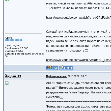
мълчат, никой не мъ попита: Абе, човек, кои с
10-сетката! И кво ви написах, вчера: ТЕ
https://www.youtube.com/watch?v=yuQP1FLejv
Слушайте и глейдате документите, опичайте с
младежи не са наясно, какво следва за тях с
Админ
пдрси, които те не познават, никога не са ви
Група: админ
болшевишка контрареволюция, обаче, не се го
Съобщения: 17 865
съзнанието на по-младите;)))
Участник # 544
Дата на регистрация: 10-August
06
https://www.youtube.com/watch?v=R0oeD_F9K
Йордан_13
Публикувано на:
20.2.2026, 14:51
Ако българите са мъдри требе се обявят срещ
първи;))) Вижте ся, вашият живот вече е при
разрушение на Гумен Гадевци! На мен никога 
смислено;)))
=====================================
"Няма лява и дясна олигархия, няма лява и 