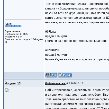
Това е като Кокалиция "Атака" навремето, н
капана на болшевишката коалиция от подобен
некои от тези по друг начин, не биха могли да
които със сигурност ще се окажат кадри на Д
не става, но аз ще ви кажа, че с партия не с
Админ
Група: админ
96Ясна
Съобщения: 17 865
преди 2 минути
Участник # 544
Дата на регистрация: 10-August
Няма ли да е по-точно"Регресивна България"
06
анонимен
преди 2 минути
Румен Радев не се е регистрирал ,а го регис
Йордан_13
Публикувано на:
6.3.2026, 2:13
Най-интересното е, че селяните Гергов, Раде
и да спечелят парламентарните избори. Въоб
Това, което предстои, аз го изпитах на гърба
би трябвало да имат много висока квалитетно
защото щом ма гонкало, имало защо;))) Това е