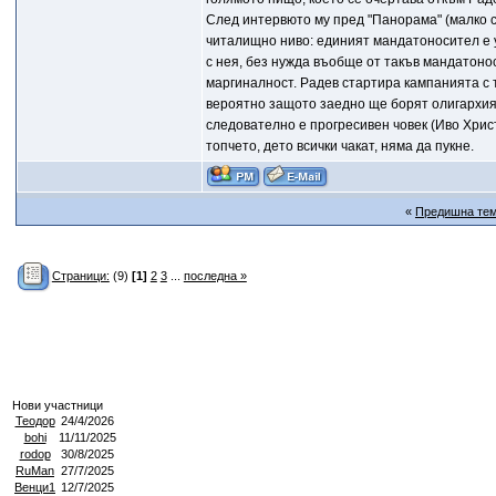
След интервюто му пред "Панорама" (малко с
читалищно ниво: единият мандатоносител е у
с нея, без нужда въобще от такъв мандатонос
маргиналност. Радев стартира кампанията с 
вероятно защото заедно ще борят олигархият
следователно е прогресивен човек (Иво Хрис
топчето, дето всички чакат, няма да пукне.
«
Предишна те
Страници:
(9)
[1]
2
3
...
последна »
Нови участници
Теодор
24/4/2026
bohi
11/11/2025
rodop
30/8/2025
RuMan
27/7/2025
Венци1
12/7/2025