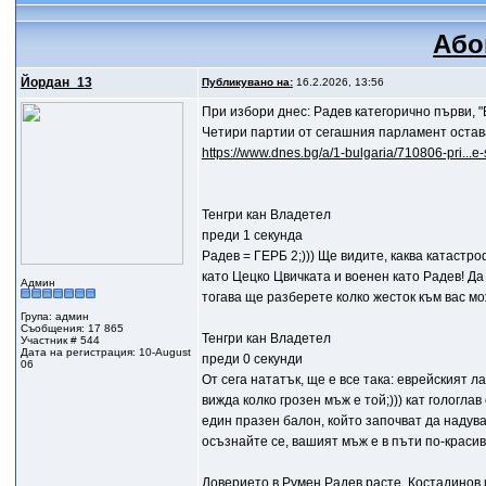
Або
Йордан_13
Публикувано на:
16.2.2026, 13:56
При избори днес: Радев категорично първи, 
Четири партии от сегашния парламент остав
https://www.dnes.bg/a/1-bulgaria/710806-pri...e-
Тенгри кан Владетел
преди 1 секунда
Радев = ГЕРБ 2;))) Ще видите, каква катаст
като Цецко Цвичката и военен като Радев! Д
Админ
тогава ще разберете колко жесток към вас мо
Група: админ
Съобщения: 17 865
Тенгри кан Владетел
Участник # 544
Дата на регистрация: 10-August
преди 0 секунди
06
От сега нататък, ще е все така: еврейският л
вижда колко грозен мъж е той;))) кат гологла
един празен балон, който започват да надуват
осъзнайте се, вашият мъж е в пъти по-красив! 
Доверието в Румен Радев расте, Костадинов 