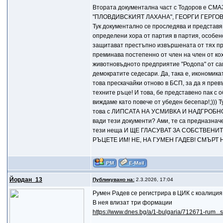
Втората документална част с Тодоров е
"ПЛОВДИВСКИЯТ ЛАХАНА", ГЕОРГИ ГЕРГОВ
Тук документално се проследява и представя 
определени хора от партия в партия, особено
защитават престъпно извършената от тях при
преминава постепенно от член на член от кох
животновъдното предприятие "Родопа" от сам
демократите седесари. Да, така е, икономика
това прескачайки отново в БСП, за да я прев
техните ръце! И това, бе представено пак с 
виждаме като повече от убеден бесепар!;))) 
това с ЛИПСАТА НА УСМИВКА И НАДГРОБНОТ
вади тези документи? Ами, те са предназначен
тези неща И ЩЕ ГЛАСУВАТ ЗА СОБСТВЕН
РЪЦЕТЕ ИМ! НЕ, НА ГУМЕН ГАДЕВ! СМЪРТ
Йордан_13
Публикувано на:
2.3.2026, 17:04
Румен Радев се регистрира в ЦИК с коалиция
В нея влизат три формации
https://www.dnes.bg/a/1-bulgaria/712671-rum...s