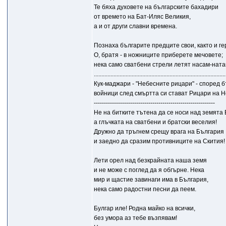
Те бяха духовете на българските бахадири
от времето на Бат-Иляс Великия,
а и от други славни времена.
Познаха българите предците свои, както и ге
О, братя - в ножниците приберете мечовете;
нека само сватбени стрели летят насам-ната
.......................................................................................
Кук-маджари - "Небесните рицари" - според 
войници след смъртта си стават Рицари на Не
------------------------------------------------------------
Не на битките тътена да се носи над земята 
а глъчката на сватбени и братски веселия!
Дружно да тръгнем срещу врага на България
и заедно да сразим противниците на Скития!
Лети орел над безкрайната наша земя
и не може с поглед да я обгърне. Нека
мир и щастие завинаги има в България,
нека само радостни песни да пеем.
Булгар иле! Родна майко на всички,
без умора аз тебе възпявам!