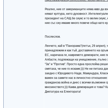
https://www.peticiq.com/353082?fbclid=IwAR2.
Реално, ние от американците няма ккво да взе
нямат култура, нито духовност. Интелектуалн
президент на САЩ бе сиукс и то велик сиукс,
ние със сиу имаме много повече общо като ку
Послеслов.
Ленчето, кай в "Панорама"(петък, 29 април),
принадлежим и как тъй, доставянето на оръж
ЕС, наричаха ги, навремето демократи, ние г
Албасти, подлежащи на унищожение, пълно з
"За" и "Против". Просто една прослойка реши,
смятаха, че ние го искаме;))) Не ни питаха д
заедно с Юродивото Наде, Мамундура, Класна
важен за самите нас в личностно отношение в
гражданска война и днес с всички възможни с
мнозинството;))) Каква демокрация е това? К
Диктатура на Електората!