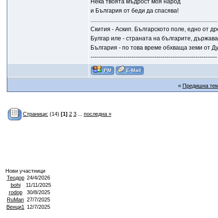
Нека твоята мъдрост моя народ
и България от беди да спасява!
.......................................................................................
Скития - Аскип. Българското поле, едно от д
Булгар иле - страната на българите, държава
България - по това време обхваща земи от Ду
-----------------------------------------------------------------
«
Предишна те
Страници:
(14)
[1]
2
3
...
последна »
Нови участници
Теодор
24/4/2026
bohi
11/11/2025
rodop
30/8/2025
RuMan
27/7/2025
Венци1
12/7/2025