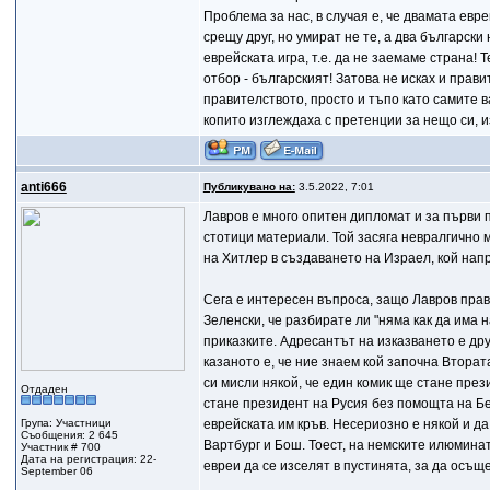
Проблема за нас, в случая е, че двамата евре
срещу друг, но умират не те, а два български
еврейската игра, т.е. да не заемаме страна!
отбор - българският! Затова не исках и прав
правителството, просто и тъпо като самите ва
копито изглеждаха с претенции за нещо си, из
anti666
Публикувано на:
3.5.2022, 7:01
Лавров е много опитен дипломат и за първи п
стотици материали. Той засяга невралгично 
на Хитлер в създаването на Израел, кой напр
Сега е интересен въпроса, защо Лавров прави
Зеленски, че разбирате ли "няма как да има н
приказките. Адресантът на изказването е дру
казаното е, че ние знаем кой започна Вторат
си мисли някой, че един комик ще стане през
Отдаден
стане президент на Русия без помощта на Бе
Група: Участници
еврейската им кръв. Несериозно е някой и д
Съобщения: 2 645
Вартбург и Бош. Тоест, на немските илюминат
Участник # 700
Дата на регистрация: 22-
евреи да се изселят в пустинята, за да осъщ
September 06