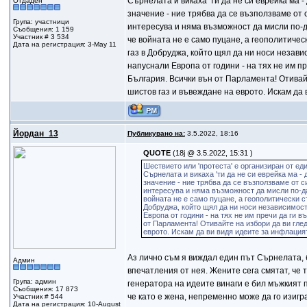
Сърнелата и викаха 'ти да не си еврейка ма 
Отдаден
значение - ние трябва да се възползваме от 
Група: участници
интересува и няма възможност да мисли по-д
Съобщения: 1 159
Участник # 3 534
че войната не е само пуцане, а геополитическ
Дата на регистрация: 3-May 11
газ в Добруджа, който щял да ни носи незави
напуснали Европа от години - на тях не им п
България. Всички вън от Парламента! Отивай
шистов газ и въвеждане на еврото. Искам да
Йордан_13
Публикувано на:
3.5.2022, 18:16
QUOTE
(18j @ 3.5.2022, 15:31 )
Шествието или 'протеста' е организиран от е
Сърнелата и викаха 'ти да не си еврейка ма -
значение - ние трябва да се възползваме от с
интересува и няма възможност да мисли по-д
войната не е само пуцане, а геополитически ст
Добруджа, който щял да ни носи независимост
Европа от години - на тях не им пречи да ги 
от Парламента! Отивайте на избори да ви гле
еврото. Искам да ви видя идеите за инфлация
Аз лично съм я виждал един път Сърнелата, б
Админ
впечатления от нея. Жените сега смятат, че тр
Група: админ
генератора на идеите винаги е бил мъжкият п
Съобщения: 17 873
че като е жена, непременно може да го изигра
Участник # 544
Дата на регистрация: 10-August