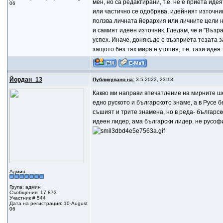
мен, но са редактирани, т.е. не е приета иде
06
или частично се одобрява, идейният източник 
ползва личната йерархия или личните цели н
и самият идеен източник. Гледам, че и "Възр
успех. Иначе, донякъде е възприета тезата з
защото без тях мира е утопия, т.е. тази иде
Йордан_13
Публикувано на:
3.5.2022, 23:13
Какво ми направи впечатление на мирните ш
едно руското и българското знаме, а в Русе б
съшият и трите знамена, но в реда- българско
идеен лидер, ама български лидер, не русоф
Админ
Група: админ
Съобщения: 17 873
Участник # 544
Дата на регистрация: 10-August
06