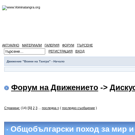
АКТУАЛНО
МАТЕРИАЛИ
ГАЛЕРИЯ
ФОРУМ
ТЪРСЕНЕ
РЕГИСТРАЦИЯ
ВХОД
Движение "Воини на Тангра" - Начало
Форум на Движението
->
Диску
Страници:
(14)
[1]
2
3
...
последна »
(
последно съобщение
)
Общобългарски поход за мир и