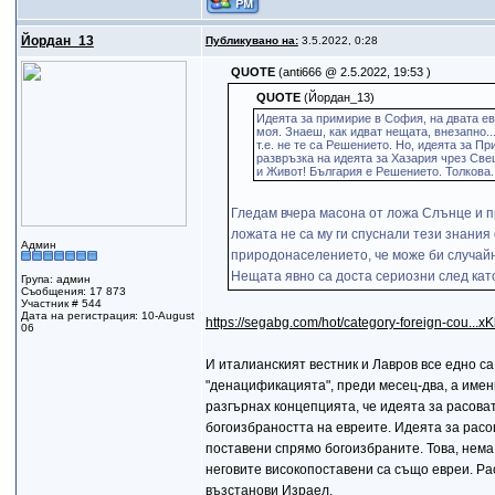
Йордан_13
Публикувано на:
3.5.2022, 0:28
QUOTE
(anti666 @ 2.5.2022, 19:53 )
QUOTE
(Йордан_13)
Идеята за примирие в София, на двата евр
моя. Знаеш, как идват нещата, внезапно..
т.е. не те са Решението. Но, идеята за 
развръзка на идеята за Хазария чрез Све
и Живот! България е Решението. Толкова.
Гледам вчера масона от ложа Слънце и п
ложата не са му ги спуснали тези знания
Админ
природонаселението, че може би случайн
Нещата явно са доста сериозни след като
Група: админ
Съобщения: 17 873
Участник # 544
Дата на регистрация: 10-August
https://segabg.com/hot/category-foreign-cou...x
06
И италианският вестник и Лавров все едно са
"денацификацията", преди месец-два, а именн
разгърнах концепцията, че идеята за расова
богоизбраността на евреите. Идеята за расов
поставени спрямо богоизбраните. Това, нема 
неговите високопоставени са също евреи. Ра
възстанови Израел.