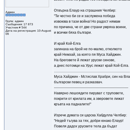
Отвърна Елаур на страшния Челбир:
Админ
"Ти честно би се и заслужена победа
Група: админ
извоюва в тази война! Но радост нямам
Съобщения: 17 873
по причина, че от две страни умряха воини,
Участник # 544
Дата на регистрация: 10-August
и всички бяха българи.
06
И край Кой-Елга
загинаха на брой не по-малко, отколкото
край Немзай, за която пя Муса Хайджин.
На бреговете й лежат уруски синове,
а днес потомци на Урус лежат край Кой-Елга.
.......................................................................................
Муса Хайджин - Мстислав Храбри, син на Вла
български певец и разказвач.
----------------------------------------------------------------
Навярно лешоядите пируват с труповете,
покрити от крилата им, а зверовете лижат
кръвта на падналите!"
Изрече думата си царска Хабдулла Челбир:
"Недей тъгува за тях, добри юнако Елаур!
Повеля дадох уруските тела да бъдат