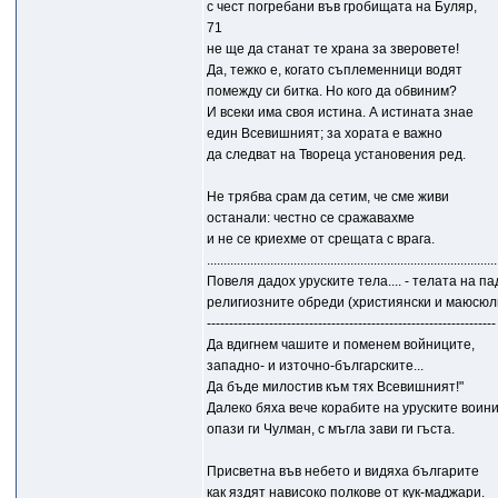
с чест погребани във гробищата на Буляр,
71
не ще да станат те храна за зверовете!
Да, тежко е, когато съплеменници водят
помежду си битка. Но кого да обвиним?
И всеки има своя истина. А истината знае
един Всевишният; за хората е важно
да следват на Твореца установения ред.
Не трябва срам да сетим, че сме живи
останали: честно се сражавахме
и не се криехме от срещата с врага.
.......................................................................................
Повеля дадох уруските тела.... - телата на 
религиозните обреди (християнски и маюсюлм
-----------------------------------------------------------------
Да вдигнем чашите и поменем войниците,
западно- и източно-българските...
Да бъде милостив към тях Всевишният!"
Далеко бяха вече корабите на уруските воини
опази ги Чулман, с мъгла зави ги гъста.
Присветна във небето и видяха българите
как яздят нависоко полкове от кук-маджари.