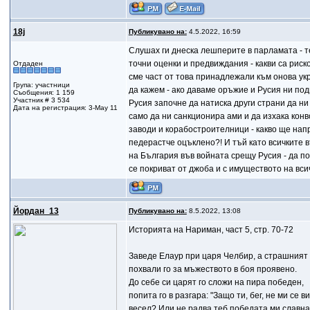
18j
Публикувано на:
4.5.2022, 16:59
Слушах ги днеска лешперите в парламата - т
точни оценки и предвиждания - какви са риск
Отдаден
сме част от това принадлежали към онова укр
Група: участници
да кажем - ако даваме оръжие и Русия ни по
Съобщения: 1 159
Участник # 3 534
Русия започне да натиска други страни да ни
Дата на регистрация: 3-May 11
само да ни санкционира ами и да изхака конв
заводи и корабостроителници - какво ще напр
педерастче оцъклено?! И тъй като всичките 
на България във войната срещу Русия - да 
се покриват от джоба и с имуществото на вси
Йордан_13
Публикувано на:
8.5.2022, 13:08
Историята на Нариман, част 5, стр. 70-72
Заведе Елаур при царя Челбир, а страшният
похвали го за мъжеството в боя проявено.
До себе си царят го сложи на пира победен,
попита го в разгара: "Защо ти, бег, не ми се 
весел? Или не радва теб победата ми славна