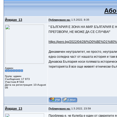
Або
Йордан_13
Публикувано на:
1.5.2022, 8:35
" БЪЛГАРИЯ Е ЗОНА НА МИР. БЪЛГАРИЯ Е
ПРЕГОВОРИ, НЕ МОЖЕ ДА СЕ СЛУЧВА!"
https://pero.bg/2022/04/28/%D0%BE%D1%8
Динамичен неутралитет, не просто, неутрали
една солидна част от нашата история и там в
Дунавска България носи голямата историческа
територията й все още живеят етнически бълг
Админ
Група: админ
Съобщения: 17 873
Участник # 544
Дата на регистрация: 10-August
06
Йордан_13
Публикувано на:
1.5.2022, 23:59
Проблема е, че Кулеба е един от свирепите я