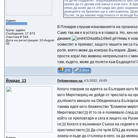
си да не подкрепят 'общонационалното шествие
време да се делим кой какъв е към кого. А и
няма да може да се обсъжда ако днес марион
реакцията на Кремлин ще е светкавична. Щом 
Русия, за да накаже надупената от всякъде Бъ
Админ
В Пловдив слушам изказванията на организат
Група: админ
Само тва им е в устата и в главата. Но, хич 
Съобщения: 17 873
Участник # 544
джамия
Няма я нова
Дата на регистрация: 10-August
06
осмислят и приемат, защото чашите им са пъ
роля, която може да изиграе България. Даже, 
прости хора! Ако живееш непрекъснато с мин
там, където, може да полети към Бъдещето! О
Йордан_13
Публикувано на:
4.5.2022, 10:05
Когато говорим за идеята за България като 
като Миротворец не дойде от чреслата на хри
дълбокото минало на Обединената Българск
такава идея като блаженство "Блажени мирот
Миротворство!;))) И то се е появявало след
който се преповтаря и сега в лицето на Русия
се;))) Когато е възникнал Съюза на седемте
християнството;))) Да сте чули БПЦ да излезе
знаеш и къде да стъпнеш в него, за да може
Админ