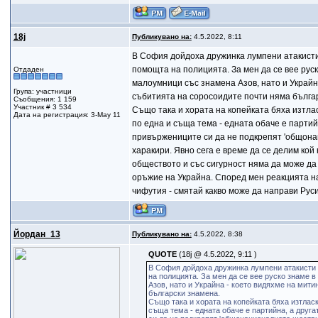
18j
Публикувано на:
4.5.2022, 8:11
В София дойдоха дружинка лумпени атакисти с
помощта на полицията. За мен да се вее руск
Отдаден
малоумници със знамена Азов, нато и Украйн
Група: участници
събитията на соросоидите почти няма бълга
Съобщения: 1 159
Участник # 3 534
Също така и хората на копейката бяха изтл
Дата на регистрация: 3-May 11
по една и съща тема - едната обаче е парти
привържениците си да не подкрепят 'общонац
харакири. Явно сега е време да се делим кой
обществото и със сигурност няма да може да
оръжие на Украйна. Според мен реакцията на
чифутия - смятай какво може да направи Руси
Йордан_13
Публикувано на:
4.5.2022, 8:38
QUOTE
(18j @ 4.5.2022, 9:11 )
В София дойдоха дружинка лумпени атакисти с
на полицията. За мен да се вее руско знаме 
Азов, нато и Украйна - което видяхме на мит
български знамена.
Също така и хората на копейката бяха изтлас
съща тема - едната обаче е партийна, а друг