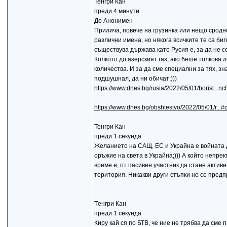
Тенгри Кан
преди 4 минути
До Анонимен
Прилича, повече на грузинка или нещо сродно,
различни имена, но някога всичките те са бил
съществува държава като Русия е, за да не с
Колкото до азерският газ, ако беше толкова 
количества. И за да сме специални за тях, зн
подшушнал, да ни обичат;)))
https://www.dnes.bg/rusia/2022/05/01/borisl.
https://www.dnes.bg/obshtestvo/2022/05/01/r..
Тенгри Кан
преди 1 секунда
Желанието на САЩ, ЕС и Украйна е войната да
оръжие на света в Украйна;))) А който непре
време е, от пасивен участник да стане актив
територия. Никакви други стъпки не се предп
Tенгри Кан
преди 1 секунда
Киру кай ся по БТВ, че ние не трябва да сме 