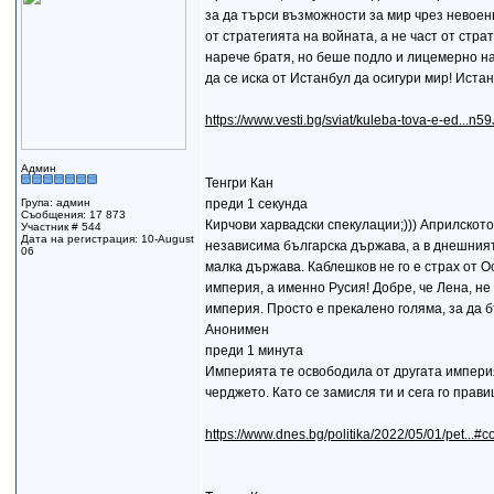
за да търси възможности за мир чрез невоен
от стратегията на войната, а не част от стра
нарече братя, но беше подло и лицемерно на
да се иска от Истанбул да осигури мир! Иста
https://www.vesti.bg/sviat/kuleba-tova-e-ed...n
Админ
Тенгри Кан
Група: админ
преди 1 секунда
Съобщения: 17 873
Кирчови харвадски спекулации;))) Априлскот
Участник # 544
Дата на регистрация: 10-August
независима българска държава, а в днешният
06
малка държава. Каблешков не го е страх от 
империя, а именно Русия! Добре, че Лена, не е
империя. Просто е прекалено голяма, за да бъ
Анонимен
преди 1 минута
Империята те освободила от другата империя
черджето. Като се замисля ти и сега го прави
https://www.dnes.bg/politika/2022/05/01/pet...