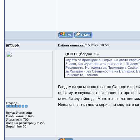
anti666
Публикувано на:
2.5.2022, 18:53
QUOTE
(Йордан_13)
Идеята за примирие в София, на двата еврейски
Знаеш, как идват нещата, внезапно... "Шалом" 
Решението. Но, идеята за Примирие в София, 
за Хазария чрез Свещеността на България. Бъ
Решението. Толкова.
Гледам вчера масона от ложа Слънце и прези
не са му ги спуснали тези знания отгоре по
може би случайно да. Мечтата за златния ми
Отдаден
Нещата явно са доста сериозни след като си 
Група: Участници
Съобщения: 2 645
Участник # 700
Дата на регистрация: 22-
September 06