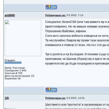
anti666
Публикувано на:
3.5.2022, 7:13
Специално ЗеленСКИ (или там каквото му е и
(криптоевреин). Не че имаше някакво значени
Порошенко-Вайсман, евреин.
Сега като започна войната изведнъж се сети, 
Та неслучайно Лавров му прави тази аналогия
илюминати е повече от ясен. На път сте да н
Тук е ролята и на България. И понеже също с
припомним, че Шалом (Лорер) му е кум и че 
Отдаден
правителство да бъде посредник в преговори 
Група: Участници
Съобщения: 2 645
Участник # 700
Дата на регистрация: 22-
September 06
18j
Публикувано на:
3.5.2022, 14:31
Шествието или 'протеста' е организиран от е