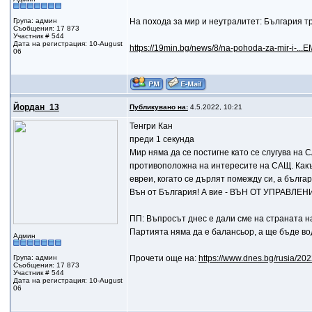
Група: админ
На похода за мир и неутралитет: България т
Съобщения: 17 873
Участник # 544
Дата на регистрация: 10-August
https://19min.bg/news/8/na-pohoda-za-mir-i-..
06
Йордан_13
Публикувано на:
4.5.2022, 10:21
Тенгри Кан
преди 1 секунда
Мир няма да се постигне като се слугува на
противоположна на интересите на САЩ. Какъв 
евреи, когато се дърлят помежду си, а бълга
Вън от България! А вие - ВЪН ОТ УПРАВЛЕН
ПП: Въпросът днес е дали сме на страната н
Партията няма да е балансьор, а ще бъде в
Админ
Група: админ
Прочети още на:
https://www.dnes.bg/rusia/202
Съобщения: 17 873
Участник # 544
Дата на регистрация: 10-August
06