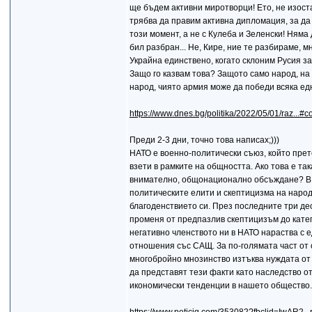
ще бъдем активни миротворци! Ето, не изост
трябва да правим активна дипломация, за да 
този момент, а не с Кулеба и Зеленски! Няма
бил разбран... Не, Кире, ние те разбираме, м
Украйна единствено, когато склоним Русия за
Защо го казвам това? Защото само народ, на
народ, чиято армия може да победи всяка ед
https://www.dnes.bg/politika/2022/05/01/raz...
Преди 2-3 дни, точно това написах;)))
НАТО е военно-политически съюз, който прет
взети в рамките на общността. Ако това е та
внимателно, общонационално обсъждане? В 
политическите елити и скептицизма на народ
благоденствието си. През последните три де
променя от предпазлив скептицизъм до катег
негативно членството ни в НАТО нараства с 
отношения със САЩ. За по-голямата част от 
многобройно мнозинство изтъква нуждата от
да представят тези факти като наследство о
икономически тенденции в нашето общество.